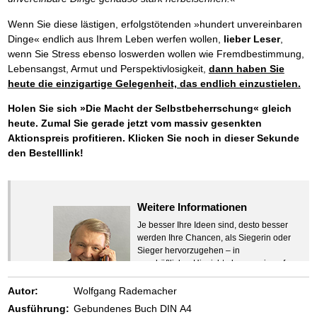
Wenn Sie diese lästigen, erfolgstötenden »hundert unvereinbaren
Dinge« endlich aus Ihrem Leben werfen wollen,
lieber Leser
,
wenn Sie Stress ebenso loswerden wollen wie Fremdbestimmung,
Lebensangst, Armut und Perspektivlosigkeit,
dann haben Sie
heute die einzigartige Gelegenheit, das endlich einzustielen.
Holen Sie sich »Die Macht der Selbstbeherrschung« gleich
heute. Zumal Sie gerade jetzt vom massiv gesenkten
Aktionspreis profitieren. Klicken Sie noch in dieser Sekunde
den Bestelllink!
Weitere Informationen
Je besser Ihre Ideen sind, desto besser
werden Ihre Chancen, als Siegerin oder
Sieger hervorzugehen – in
geschäftlicher Hinsicht ebenso wie auf
beruflichem oder privatem Gebiet. Denn
eins ist todsicher:
Autor:
Wolfgang Rademacher
Zeigen Sie mit der Maus hierhin, um
Ausführung:
Gebundenes Buch DIN A4