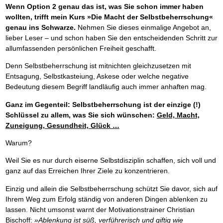
Wenn Option 2 genau das ist, was Sie schon immer haben
wollten, trifft mein Kurs »Die Macht der Selbstbeherrschung«
genau ins Schwarze.
Nehmen Sie dieses einmalige Angebot an,
lieber Leser – und schon haben Sie den entscheidenden Schritt zur
allumfassenden persönlichen Freiheit geschafft.
Denn Selbstbeherrschung ist mitnichten gleichzusetzen mit
Entsagung, Selbstkasteiung, Askese oder welche negative
Bedeutung diesem Begriff landläufig auch immer anhaften mag.
Ganz im Gegenteil: Selbstbeherrschung ist der einzige (!)
Schlüssel zu allem, was Sie sich wünschen:
Geld, Macht,
Zuneigung, Gesundheit, Glück …
Warum?
Weil Sie es nur durch eiserne Selbstdisziplin schaffen, sich voll und
ganz auf das Erreichen Ihrer Ziele zu konzentrieren.
Einzig und allein die Selbstbeherrschung schützt Sie davor, sich auf
Ihrem Weg zum Erfolg ständig von anderen Dingen ablenken zu
lassen. Nicht umsonst warnt der Motivationstrainer Christian
Bischoff:
»Ablenkung ist süß, verführerisch und giftig wie