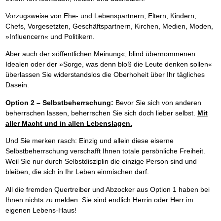
Das richtige Post-Know-How
NEUERSCHEINUNG
Ihren Zeitgewinn maximieren
Vorzugsweise von Ehe- und Lebenspartnern, Eltern, Kindern,
GbR-Vertrag mit beschränkter Haftung
BRANDNEU
Chefs, Vorgesetzten, Geschäftspartnern, Kirchen, Medien, Moden,
GbR als Einzelperson gründen
»Influencern« und Politikern.
Aber auch der »öffentlichen Meinung«, blind übernommenen
Idealen oder der »Sorge, was denn bloß die Leute denken sollen«
überlassen Sie widerstandslos die Oberhoheit über Ihr tägliches
Dasein.
Option 2 – Selbstbeherrschung:
Bevor Sie sich von anderen
beherrschen lassen, beherrschen Sie sich doch lieber selbst.
Mit
aller Macht und in allen Lebenslagen.
Und Sie merken rasch: Einzig und allein diese eiserne
Selbstbeherrschung verschafft Ihnen totale persönliche Freiheit.
Weil Sie nur durch Selbstdisziplin die einzige Person sind und
bleiben, die sich in Ihr Leben einmischen darf.
All die fremden Quertreiber und Abzocker aus Option 1 haben bei
Ihnen nichts zu melden. Sie sind endlich Herrin oder Herr im
eigenen Lebens-Haus!