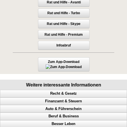
Rat und Hilfe - Avanti
Rat und Hilfe - Turbo
Rat und Hilfe - Skype
Rat und Hilfe - Premium
Infoabruf
Zum App-Download
Weitere interessante Informationen
Recht & Gesetz
Finanzamt & Steuern
Prozess, Gericht, Fehlentscheidungen, Richter
Auto & Führerschein
Dienstaufsichtsbeschwerde, Beamte, Sachbearbeiter, Antrag
Vollstreckung, Finanzamt, Behördenwillkür, Steuern
Beruf & Business
Irrtum vom Amt, wie stelle ich einen Antrag, Ämter, Behörden
Steuern, Steuer, Finanzgericht, Klage, Steuerbescheid
Geschwindigkeitsübertretungen, Punkte, Radarfalle, Polizeikontrolle
Besser Leben
Antrag stellen, Anträge stellen, Beamte, Zahlungsaufschub
Steuerfahndung, Finanzamt, Steuerzahler, Beamte
Polizeikontrolle, Radarfalle, Geschwindigkeitsübertretungen, Punkte
Bekanntheitsgrad, Online PR, Neukundengewinnung, Doppel Content