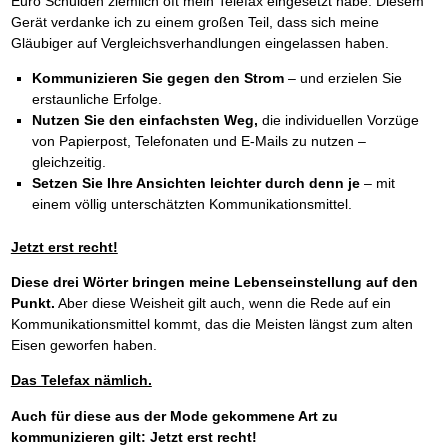
Euro Schulden ziemlich oft mein Telefax eingesetzt habe. Diesem
Das richtige Post-Know-How
NEUERSCHEINUNG
Ihren Zeitgewinn maximieren
Gerät verdanke ich zu einem großen Teil, dass sich meine
GbR-Vertrag mit beschränkter Haftung
Gläubiger auf Vergleichsverhandlungen eingelassen haben.
BRANDNEU
GbR als Einzelperson gründen
Kommunizieren Sie gegen den Strom
– und erzielen Sie
erstaunliche Erfolge.
Nutzen Sie den einfachsten Weg,
die individuellen Vorzüge
von Papierpost, Telefonaten und E-Mails zu nutzen –
gleichzeitig.
Setzen Sie Ihre Ansichten leichter durch denn je
– mit
einem völlig unterschätzten Kommunikationsmittel.
Jetzt erst recht!
Diese drei Wörter bringen meine Lebenseinstellung auf den
Punkt.
Aber diese Weisheit gilt auch, wenn die Rede auf ein
Kommunikationsmittel kommt, das die Meisten längst zum alten
Eisen geworfen haben.
Das Telefax nämlich.
Auch für diese aus der Mode gekommene Art zu
kommunizieren gilt: Jetzt erst recht!