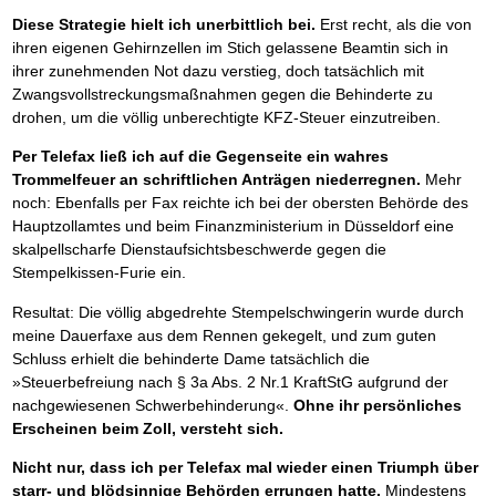
Diese Strategie hielt ich unerbittlich bei.
Erst recht, als die von
ihren eigenen Gehirnzellen im Stich gelassene Beamtin sich in
ihrer zunehmenden Not dazu verstieg, doch tatsächlich mit
Zwangsvollstreckungsmaßnahmen gegen die Behinderte zu
drohen, um die völlig unberechtigte KFZ-Steuer einzutreiben.
Per Telefax ließ ich auf die Gegenseite ein wahres
Trommelfeuer an schriftlichen Anträgen niederregnen.
Mehr
noch: Ebenfalls per Fax reichte ich bei der obersten Behörde des
Hauptzollamtes und beim Finanzministerium in Düsseldorf eine
skalpellscharfe Dienstaufsichtsbeschwerde gegen die
Stempelkissen-Furie ein.
Resultat: Die völlig abgedrehte Stempelschwingerin wurde durch
meine Dauerfaxe aus dem Rennen gekegelt, und zum guten
Schluss erhielt die behinderte Dame tatsächlich die
»Steuerbefreiung nach § 3a Abs. 2 Nr.1 KraftStG aufgrund der
nachgewiesenen Schwerbehinderung«.
Ohne ihr persönliches
Erscheinen beim Zoll, versteht sich.
Nicht nur, dass ich per Telefax mal wieder einen Triumph über
starr- und blödsinnige Behörden errungen hatte.
Mindestens