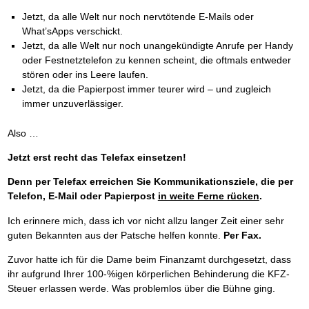
Jetzt, da alle Welt nur noch nervtötende E-Mails oder
What’sApps verschickt.
Jetzt, da alle Welt nur noch unangekündigte Anrufe per Handy
oder Festnetztelefon zu kennen scheint, die oftmals entweder
stören oder ins Leere laufen.
Jetzt, da die Papierpost immer teurer wird – und zugleich
immer unzuverlässiger.
Also …
Jetzt erst recht das Telefax einsetzen!
Denn per Telefax erreichen Sie Kommunikationsziele, die per
Telefon, E-Mail oder Papierpost
in weite Ferne rücken
.
Ich erinnere mich, dass ich vor nicht allzu langer Zeit einer sehr
guten Bekannten aus der Patsche helfen konnte.
Per Fax.
Zuvor hatte ich für die Dame beim Finanzamt durchgesetzt, dass
ihr aufgrund Ihrer 100-%igen körperlichen Behinderung die KFZ-
Steuer erlassen werde. Was problemlos über die Bühne ging.