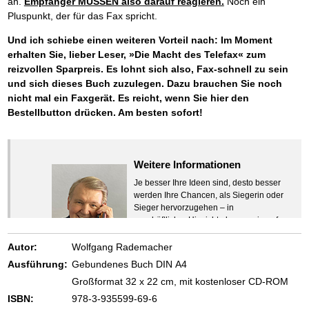
an.
Empfänger MÜSSEN also darauf reagieren.
Noch ein
Pluspunkt, der für das Fax spricht.
Und ich schiebe einen weiteren Vorteil nach: Im Moment
erhalten Sie, lieber Leser, »Die Macht des Telefax« zum
reizvollen Sparpreis. Es lohnt sich also, Fax-schnell zu sein
und sich dieses Buch zuzulegen. Dazu brauchen Sie noch
nicht mal ein Faxgerät. Es reicht, wenn Sie hier den
Bestellbutton drücken. Am besten sofort!
Weitere Informationen
Je besser Ihre Ideen sind, desto besser
werden Ihre Chancen, als Siegerin oder
Sieger hervorzugehen – in
geschäftlicher Hinsicht ebenso wie auf
beruflichem oder privatem Gebiet. Denn
eins ist todsicher:
Autor:
Wolfgang Rademacher
Zeigen Sie mit der Maus hierhin, um
Ausführung:
Gebundenes Buch DIN A4
den Text vollständig anzuzeigen …
Großformat 32 x 22 cm, mit kostenloser CD-ROM
ISBN:
978-3-935599-69-6