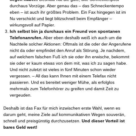
durchaus Vorzüge. Aber genau das – das Schneckentempo
eben – ist auch ihr größtes Problem. Ein Fax hingegen ist im
Nu verschickt und liegt blitzschnell beim Empfänger –
wirkungsvoll auf Papier.
Ich selbst bin ja durchaus ein Freund von spontanen
Telefonanrufen.
Aber eben deshalb weiß ich auch um die
Nachteile solcher Aktionen: Oftmals ist die oder der Angerufene
nicht da oder empfindet den Anruf als Störung. Je nachdem,
auf welchem falschen Fuß ich sie oder ihn erwische, bekommt
sie oder er kaum etwas von dem mit, was ich zu sagen habe.
Und nicht zuletzt ist vieles in fünf Minuten schon wieder
vergessen. – All das kann Ihnen mit einem Telefax nicht
passieren. Und es bereitet weniger Mühe, als erfolglos
mehrmals zum Telefonhörer zu greifen und damit Zeit zu
vergeuden.
Deshalb ist das Fax für mich inzwischen erste Wahl, wenn es
darum geht, meine Ziele auf kommunikativen Wegen souverän,
schnell und preisgünstig durchzusetzen.
Und dieser Vorteil ist
bares Geld wert!