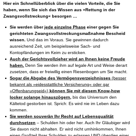
Hier ein Schnellüberblick über die vielen Vorteile, die Sie
haben, wenn Sie sich das Wissen aus »Rettung in der
Zwangsvollstreckung« besorgen …
Sie werden über
jede einzelne Phase
einer gegen Sie
gerichteten Zwangsvollstreckungsmaßnahme Bescheid
wissen.
Und das im Voraus. Sie gewinnen dadurch
ausreichend Zeit, um beispielsweise Sach- und
Kontopfändungen im Keim zu ersticken.
Auch der Gerichtsvollzieher wird an Ihnen keine Freude
haben.
Denn Sie werden ihm auf legale Art und Weise derart
zusetzen, dass er freiwillig einen Riesenbogen um Sie macht.
Sogar die Abgabe des Vermögensverzeichnisses
(besser
bekannt als »eidesstattliche Versicherung« oder gar
»Offenbarungseid«)
können Sie mit diesem Know-how
locker solange hinauszögern,
bis das Universum den
Kältetod gestorben ist. Sprich: Es wird nie im Leben dazu
kommen.
Sie werden souverän Ihr Recht auf Lebensqualität
durchsetzen
– Schulden hin oder her. Auch Ihr Gläubiger wird
Sie davon nicht abhalten. Er wird nicht umhinkommen, Ihnen
einen Großteil Ihrer Schulden zu erlassen UND überdies einer