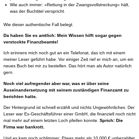
Schnell eine saubere SCHUFA
Wie auch immer: »Rettung in der Zwangsvollstreckung« hält,
Das richtige Post-Know-How
NEUERSCHEINUNG
was der Buchtitel verspricht.
Ihren Zeitgewinn maximieren
GbR-Vertrag mit beschränkter Haftung
BRANDNEU
Wie dieser authentische Fall belegt.
GbR als Einzelperson gründen
Da haben Sie es amtlich: Mein Wissen hilft sogar gegen
verstockte Finanzbeamte!
Ich erinnere mich noch gut an ein Telefonat, das ich mit einem
meiner Leser geführt habe. Vor einiger Zeit rief er mich an, um ein
neues Buch bei mir zu bestellen. Das hört man als Autor natürlich
gern.
Noch viel aufregender aber war, was er über seine
Auseinandersetzung mit seinem zuständigen Finanzamt zu
berichten hatte.
Der Hintergrund ist schnell erzählt und nichts Ungewöhnliches: Der
Leser war Ex-Geschäftsführer einer GmbH, die finanziell noch nicht
mal mehr auf einem letzten Loch pfeifen konnte.
Sprich: Die
Firma war bankrott.
Und es kam noch schlimmer: Etwas mehr als 10.000 € unbezahlter