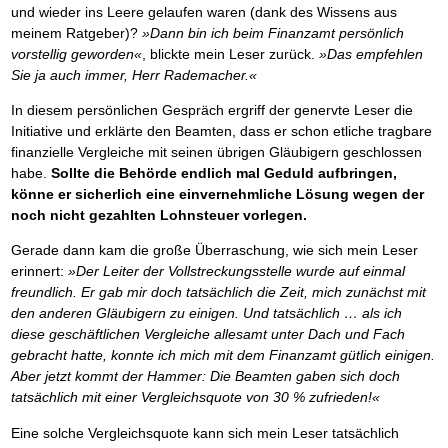
und wieder ins Leere gelaufen waren (dank des Wissens aus
meinem Ratgeber)?
»Dann bin ich beim Finanzamt persönlich
vorstellig geworden«
, blickte mein Leser zurück.
»Das empfehlen
Sie ja auch immer, Herr Rademacher.«
In diesem persönlichen Gespräch ergriff der genervte Leser die
Initiative und erklärte den Beamten, dass er schon etliche tragbare
finanzielle Vergleiche mit seinen übrigen Gläubigern geschlossen
habe.
Sollte die Behörde endlich mal Geduld aufbringen,
könne er sicherlich eine einvernehmliche Lösung wegen der
noch nicht gezahlten Lohnsteuer vorlegen.
Gerade dann kam die große Überraschung, wie sich mein Leser
erinnert:
»Der Leiter der Vollstreckungsstelle wurde auf einmal
freundlich. Er gab mir doch tatsächlich die Zeit, mich zunächst mit
den anderen Gläubigern zu einigen. Und tatsächlich … als ich
diese geschäftlichen Vergleiche allesamt unter Dach und Fach
gebracht hatte, konnte ich mich mit dem Finanzamt gütlich einigen.
Aber jetzt kommt der Hammer: Die Beamten gaben sich doch
tatsächlich mit einer Vergleichsquote von 30 % zufrieden!«
Eine solche Vergleichsquote kann sich mein Leser tatsächlich