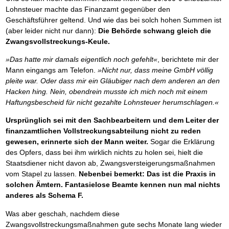
Lohnsteuer machte das Finanzamt gegenüber den
Geschäftsführer geltend. Und wie das bei solch hohen Summen ist
(aber leider nicht nur dann):
Die Behörde schwang gleich die
Zwangsvollstreckungs-Keule.
»Das hatte mir damals eigentlich noch gefehlt«
, berichtete mir der
Mann eingangs am Telefon.
»Nicht nur, dass meine GmbH völlig
pleite war. Oder dass mir ein Gläubiger nach dem anderen an den
Hacken hing. Nein, obendrein musste ich mich noch mit einem
Haftungsbescheid für nicht gezahlte Lohnsteuer herumschlagen.«
Ursprünglich sei mit den Sachbearbeitern und dem Leiter der
finanzamtlichen Vollstreckungsabteilung nicht zu reden
gewesen, erinnerte sich der Mann weiter.
Sogar die Erklärung
des Opfers, dass bei ihm wirklich nichts zu holen sei, hielt die
Staatsdiener nicht davon ab, Zwangsversteigerungsmaßnahmen
vom Stapel zu lassen.
Nebenbei bemerkt: Das ist die Praxis in
solchen Ämtern. Fantasielose Beamte kennen nun mal nichts
anderes als Schema F.
Was aber geschah, nachdem diese
Zwangsvollstreckungsmaßnahmen gute sechs Monate lang wieder