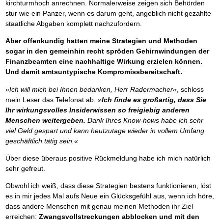
kirchturmhoch anrechnen. Normalerweise zeigen sich Behörden
stur wie ein Panzer, wenn es darum geht, angeblich nicht gezahlte
staatliche Abgaben komplett nachzufordern.
Aber offenkundig hatten meine Strategien und Methoden
sogar in den gemeinhin recht spröden Gehirnwindungen der
Finanzbeamten eine nachhaltige Wirkung erzielen können.
Und damit amtsuntypische Kompromissbereitschaft.
»Ich will mich bei Ihnen bedanken, Herr Radermacher«
, schloss
mein Leser das Telefonat ab.
»
Ich finde es großartig, dass Sie
Ihr wirkungsvolles Insiderwissen so freigiebig anderen
Menschen weitergeben.
Dank Ihres Know-hows habe ich sehr
viel Geld gespart und kann heutzutage wieder in vollem Umfang
geschäftlich tätig sein.«
Über diese überaus positive Rückmeldung habe ich mich natürlich
sehr gefreut.
Obwohl ich weiß, dass diese Strategien bestens funktionieren, löst
es in mir jedes Mal aufs Neue ein Glücksgefühl aus, wenn ich höre,
dass andere Menschen mit genau meinen Methoden ihr Ziel
erreichen:
Zwangsvollstreckungen abblocken und mit den