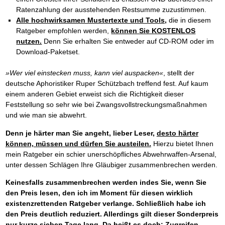
Ratenzahlung der ausstehenden Restsumme zuzustimmen.
Alle hochwirksamen Mustertexte und Tools,
die in diesem
Ratgeber empfohlen werden,
können Sie KOSTENLOS
nutzen.
Denn Sie erhalten Sie entweder auf CD-ROM oder im
Download-Paketset.
»Wer viel einstecken muss, kann viel auspacken«
, stellt der
deutsche Aphoristiker Ruper Schützbach treffend fest. Auf kaum
einem anderen Gebiet erweist sich die Richtigkeit dieser
Feststellung so sehr wie bei Zwangsvollstreckungsmaßnahmen
und wie man sie abwehrt.
Denn je härter man Sie angeht, lieber Leser,
desto härter
können, müssen und dürfen Sie austeilen.
Hierzu bietet Ihnen
mein Ratgeber ein schier unerschöpfliches Abwehrwaffen-Arsenal,
unter dessen Schlägen Ihre Gläubiger zusammenbrechen werden.
Keinesfalls zusammenbrechen werden indes Sie, wenn Sie
den Preis lesen, den ich im Moment für diesen wirklich
existenzrettenden Ratgeber verlange. Schließlich habe ich
den Preis deutlich reduziert. Allerdings gilt dieser Sonderpreis
nur kurze sieben Tage lang. Da heißt es doch: Zugreifen –