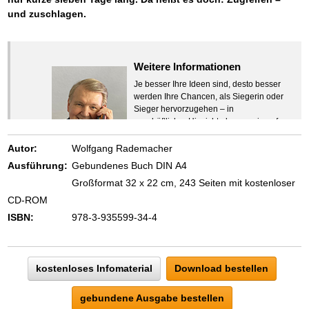
und zuschlagen.
Weitere Informationen
Je besser Ihre Ideen sind, desto besser
werden Ihre Chancen, als Siegerin oder
Sieger hervorzugehen – in
geschäftlicher Hinsicht ebenso wie auf
beruflichem oder privatem Gebiet. Denn
eins ist todsicher:
Autor:
Wolfgang Rademacher
Zeigen Sie mit der Maus hierhin, um
Ausführung:
Gebundenes Buch DIN A4
den Text vollständig anzuzeigen …
Großformat 32 x 22 cm, 243 Seiten mit kostenloser
CD-ROM
ISBN:
978-3-935599-34-4
kostenloses Infomaterial
Download bestellen
gebundene Ausgabe bestellen