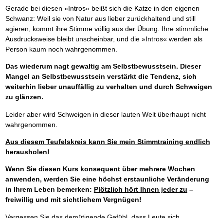
Gerade bei diesen »Intros« beißt sich die Katze in den eigenen
Schwanz: Weil sie von Natur aus lieber zurückhaltend und still
agieren, kommt ihre Stimme völlig aus der Übung. Ihre stimmliche
Ausdrucksweise bleibt unscheinbar, und die »Intros« werden als
Person kaum noch wahrgenommen.
Das wiederum nagt gewaltig am Selbstbewusstsein. Dieser
Mangel an Selbstbewusstsein verstärkt die Tendenz, sich
weiterhin lieber unauffällig zu verhalten und durch Schweigen
zu glänzen.
Leider aber wird Schweigen in dieser lauten Welt überhaupt nicht
wahrgenommen.
Aus diesem Teufelskreis kann Sie mein Stimmtraining endlich
herausholen!
Wenn Sie diesen Kurs konsequent über mehrere Wochen
anwenden, werden Sie eine höchst erstaunliche Veränderung
in Ihrem Leben bemerken:
Plötzlich hört Ihnen jeder zu
–
freiwillig und mit sichtlichem Vergnügen!
Vergessen Sie das demütigende Gefühl, dass Leute sich