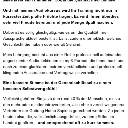
Alles lässt sich trainieren. Sogar die Qualität Ihrer Stimme.
Und mit meinem Audiokursus wird Ihr Training nicht nur
in
kürzester Zeit
pralle Früchte tragen. Es wird Ihnen überdies
sehr viel Freude bereiten und jede Menge Spaß machen.
Dabei ist es völlig gleichgültig, wie es um die Qualität Ihrer
Aussprache aktuell bestellt ist. Es ist zudem unerheblich, welches
Geschlecht Sie haben oder wie alt Sie sind.
Mein Lehrgang besteht aus einer Reihe professionell aufeinander
abgestimmter Audio-Lektionen im mp3-Format, die Ihnen nach und
nach zu einer glasklaren, extrem verständlichen und professionell
klingenden Aussprache und Vortragsweise verhelfen.
Eine bessere Stimme ist der Generalschlüssel zu einem
besseren Selbstwertgefühl!
Vielleicht gehören Sie ja zu den rund 40 % der Menschen, die zu
den mehr oder minder introvertierten, also eher »verschwiegenen«
Vertretern der Gattung Homo Sapiens gerechnet werden. Zu jenen
Leuten also, die, volkstümlich ausgedrückt, zu den »Stillen im
Lande« gehören –
und entsprechend oft zu kurz kommen.