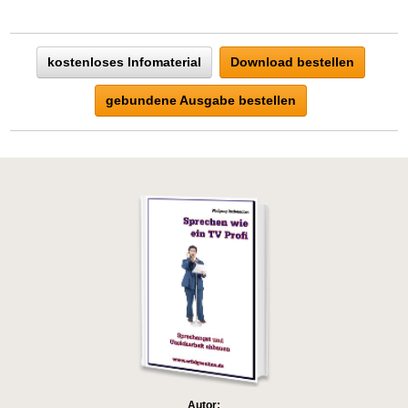
kostenloses Infomaterial
Download bestellen
gebundene Ausgabe bestellen
Autor: