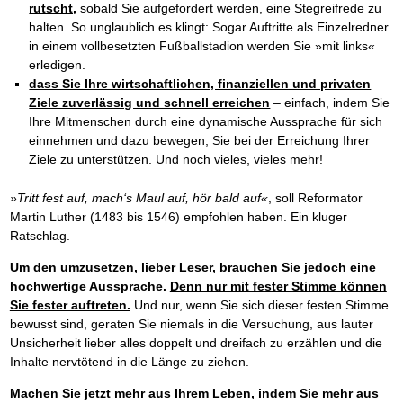
rutscht,
sobald Sie aufgefordert werden, eine Stegreifrede zu
halten. So unglaublich es klingt: Sogar Auftritte als Einzelredner
in einem vollbesetzten Fußballstadion werden Sie »mit links«
erledigen.
dass Sie Ihre wirtschaftlichen, finanziellen und privaten
Ziele zuverlässig und schnell erreichen
– einfach, indem Sie
Ihre Mitmenschen durch eine dynamische Aussprache für sich
einnehmen und dazu bewegen, Sie bei der Erreichung Ihrer
Ziele zu unterstützen. Und noch vieles, vieles mehr!
»Tritt fest auf, mach‘s Maul auf, hör bald auf«
, soll Reformator
Martin Luther (1483 bis 1546) empfohlen haben. Ein kluger
Ratschlag.
Um den umzusetzen, lieber Leser, brauchen Sie jedoch eine
hochwertige Aussprache.
Denn nur mit fester Stimme können
Sie fester auftreten.
Und nur, wenn Sie sich dieser festen Stimme
bewusst sind, geraten Sie niemals in die Versuchung, aus lauter
Unsicherheit lieber alles doppelt und dreifach zu erzählen und die
Inhalte nervtötend in die Länge zu ziehen.
Machen Sie jetzt mehr aus Ihrem Leben, indem Sie mehr aus