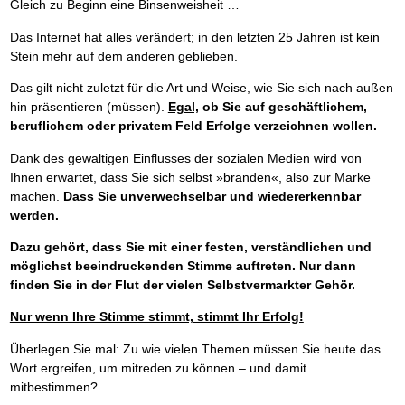
Das richtige Post-Know-How
NEUERSCHEINUNG
Gleich zu Beginn eine Binsenweisheit …
Ihren Zeitgewinn maximieren
Das Internet hat alles verändert; in den letzten 25 Jahren ist kein
GbR-Vertrag mit beschränkter Haftung
BRANDNEU
GbR als Einzelperson gründen
Stein mehr auf dem anderen geblieben.
Das gilt nicht zuletzt für die Art und Weise, wie Sie sich nach außen
hin präsentieren (müssen).
Egal,
ob Sie auf geschäftlichem,
beruflichem oder privatem Feld Erfolge verzeichnen wollen.
Dank des gewaltigen Einflusses der sozialen Medien wird von
Ihnen erwartet, dass Sie sich selbst »branden«, also zur Marke
machen.
Dass Sie unverwechselbar und wiedererkennbar
werden.
Dazu gehört, dass Sie mit einer festen, verständlichen und
möglichst beeindruckenden Stimme auftreten. Nur dann
finden Sie in der Flut der vielen Selbstvermarkter Gehör.
Nur wenn Ihre Stimme stimmt, stimmt Ihr Erfolg!
Überlegen Sie mal: Zu wie vielen Themen müssen Sie heute das
Wort ergreifen, um mitreden zu können – und damit
mitbestimmen?