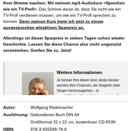
Ihrer Stimme machen: Mit meinem mp3-Audiokurs »Sprechen
wie ein TV-Profi«.
Das Schöne daran ist, dass Sie nicht wie ein
TV-Profi verdienen müssen, um wie ein TV-Profi sprechen zu
können.
Denn meinen Kurs biete ich jetzt zu einem
ausgesprochen attraktiven Sparpreis an.
Allerdings ist dieser Sparpreis in sieben Tagen schon wieder
Geschichte. Lassen Sie diese Chance also nicht ungenutzt
verstreichen. Greifen Sie zu. Jetzt!
Weitere Informationen
Je besser Ihre Ideen sind, desto besser
werden Ihre Chancen, als Siegerin oder
Sieger hervorzugehen – in
geschäftlicher Hinsicht ebenso wie auf
beruflichem oder privatem Gebiet. Denn
eins ist todsicher:
Autor:
Wolfgang Rademacher
Zeigen Sie mit der Maus hierhin, um
Ausführung:
Gebundenes Buch DIN A4
den Text vollständig anzuzeigen …
Großformat 32 x 22 cm, kostenloser CD-ROM
ISBN:
978-3-935599-78-8