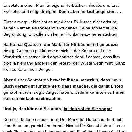
Er setzte meinen Plan für eigene Hörbücher minutiös um. Erst
zweifelnd und notgedrungen.
Dann aber hellauf begeistert …
Eins vorweg: Leider hat es mir dieser Ex-Kunde nicht erlaubt,
seinen Namen als Referenz anzugeben. Seine schiefmäulige
Begründung: Er wolle sich keine »Konkurrenz« heranzüchten.
Ha-ha-ha! Quatsch; der Markt für Hörbücher ist geradezu
riesig.
Genauso gut könnte er sich in der Sahara auf eine
Wanderdüne setzen und argwöhnisch darauf achten, dass ihm
bloß ja niemand anderer den »Rest« der Wüste wegnimmt. Ganz
kleines Karo, mein Junge!.
Aber dieser Schmarren beweist Ihnen immerhin, dass mein
Buch derart gut funktioniert, dass manche, die damit Erfolg
gehabt haben, sogar Angst haben, andere könnten es Ihnen
ebenso einfach nachmachen.
Und ja, das können Sie auch;
ja, das sollen Sie sogar!
Denn ich betone es noch mal: Der Markt für Hörbücher hört mit
dem Boomen gar nicht mehr auf. Hier ist für Sie auf Jahre hinaus
noch Platz genug, um bequem und mit Spaß jede Menge Geld zu