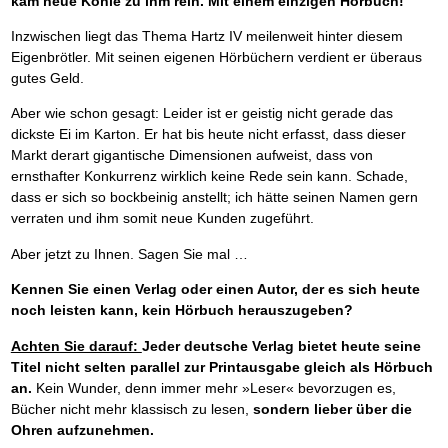
kam neue Kohle zu ihm rein. Mit einem einzigen Hörbuch!
Inzwischen liegt das Thema Hartz IV meilenweit hinter diesem
Eigenbrötler. Mit seinen eigenen Hörbüchern verdient er überaus
gutes Geld.
Aber wie schon gesagt: Leider ist er geistig nicht gerade das
dickste Ei im Karton. Er hat bis heute nicht erfasst, dass dieser
Markt derart gigantische Dimensionen aufweist, dass von
ernsthafter Konkurrenz wirklich keine Rede sein kann. Schade,
dass er sich so bockbeinig anstellt; ich hätte seinen Namen gern
verraten und ihm somit neue Kunden zugeführt.
Aber jetzt zu Ihnen. Sagen Sie mal …
Kennen Sie einen Verlag oder einen Autor, der es sich heute
noch leisten kann, kein Hörbuch herauszugeben?
Achten Sie darauf:
Jeder deutsche Verlag bietet heute seine
Titel nicht selten parallel zur Printausgabe gleich als Hörbuch
an.
Kein Wunder, denn immer mehr »Leser« bevorzugen es,
Bücher nicht mehr klassisch zu lesen,
sondern lieber über die
Ohren aufzunehmen.