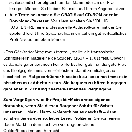
schlussendlich erfolgreich an den Mann oder an die Frau
bringen können. So bleiben Sie nicht auf Ihrem Angebot sitzen.
Alle Texte bekommen Sie GRATIS auf CD-ROM oder im
Download-Paketset.
Vor allem erhalten Sie VÖLLIG
KOSTENFREI eine professionelle Audiosoftware, mit der Sie
spielend leicht Ihre Sprachaufnahmen auf ein gut verkäufliches
Profi-Niveau anheben können.
»Das Ohr ist der Weg zum Herzen«
, stellte die französische
Schriftstellerin Madeleine de Scudéry (1607 – 1701) fest. Obwohl
es damals garantiert noch keine Hörbücher gab, hat die gute Frau
das Erfolgsgeheimnis von Hörbüchern damit ziemlich genau
beschrieben.
Ratgeberbücher klassisch zu lesen hat immer ein
bisschen mit »Arbeit« zu tun.
Sie bequem zu hören hingegen
geht eher in Richtung »herzerwärmendes Vergnügen«.
Zum Vergnügen wird Ihr Projekt »Mein erstes eigenes
Hörbuch«, wenn Sie diesen Ratgeber Schritt für Schritt
umsetzen.
»Mein« Hartz-IV-Mensch hat es geschafft – dann
schaffen Sie es ebenso, lieber Leser. Profitieren Sie von einem
Boom-Markt, in dem nach wie vor ungebrochene
Goldgräberstimmung herrscht.