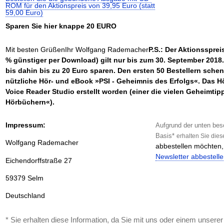
ROM für den Aktionspreis von 39,95 Euro (statt
59,00 Euro)
Sparen Sie hier knappe 20 EURO
Mit besten GrüßenIhr Wolfgang Rademacher
P.S.: Der Aktionssprei
% günstiger per Download) gilt nur bis zum 30. September 2018.
bis dahin bis zu 20 Euro sparen. Den ersten 50 Bestellern sch
nützliche Hör- und eBook »PSI - Geheimnis des Erfolgs«. Das H
Voice Reader Studio erstellt worden (einer die vielen Geheimtip
Hörbüchern«).
Impressum:
Aufgrund der unten bes
Basis*
erhalten
Sie
dies
Wolfgang Rademacher
abbestellen möchten, 
Newsletter abbestell
Eichendorffstraße 27
59379 Selm
Deutschland
* Sie erhalten diese Information, da Sie mit uns oder einem unserer