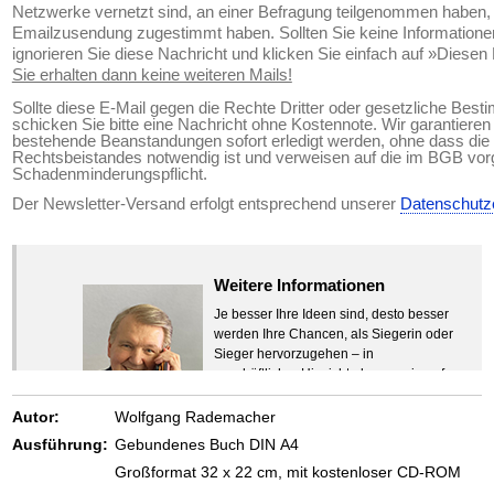
Netzwerke vernetzt sind, an einer Befragung teilgenommen haben, 
Emailzusendung zugestimmt haben. Sollten Sie keine Information
ignorieren Sie diese Nachricht und klicken Sie einfach auf »Diesen
Sie erhalten dann keine weiteren Mails!
Sollte diese E-Mail gegen die Rechte Dritter oder gesetzliche Bes
schicken Sie bitte eine Nachricht ohne Kostennote. Wir garantiere
bestehende Beanstandungen sofort erledigt werden, ohne dass die 
Rechtsbeistandes notwendig ist und verweisen auf die im BGB vo
Schadenminderungspflicht.
Der Newsletter-Versand erfolgt entsprechend unserer
Datenschutz
Weitere Informationen
Je besser Ihre Ideen sind, desto besser
werden Ihre Chancen, als Siegerin oder
Sieger hervorzugehen – in
geschäftlicher Hinsicht ebenso wie auf
beruflichem oder privatem Gebiet. Denn
eins ist todsicher:
Autor:
Wolfgang Rademacher
Zeigen Sie mit der Maus hierhin, um
Ausführung:
Gebundenes Buch DIN A4
den Text vollständig anzuzeigen …
Großformat 32 x 22 cm, mit kostenloser CD-ROM