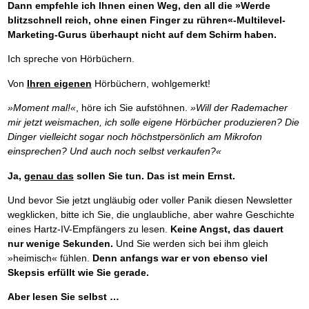
Das richtige Post-Know-How
NEUERSCHEINUNG
Dann empfehle ich Ihnen einen Weg, den all die »Werde
Ihren Zeitgewinn maximieren
blitzschnell reich, ohne einen Finger zu rühren«-Multilevel-
GbR-Vertrag mit beschränkter Haftung
BRANDNEU
Marketing-Gurus überhaupt nicht auf dem Schirm haben.
GbR als Einzelperson gründen
Ich spreche von Hörbüchern.
Von
Ihren eigenen
Hörbüchern, wohlgemerkt!
»Moment mal!«
, höre ich Sie aufstöhnen.
»Will der Rademacher
mir jetzt weismachen, ich solle eigene Hörbücher produzieren? Die
Dinger vielleicht sogar noch höchstpersönlich am Mikrofon
einsprechen? Und auch noch selbst verkaufen?«
Ja,
genau das
sollen Sie tun. Das ist mein Ernst.
Und bevor Sie jetzt ungläubig oder voller Panik diesen Newsletter
wegklicken, bitte ich Sie, die unglaubliche, aber wahre Geschichte
eines Hartz-IV-Empfängers zu lesen.
Keine Angst, das dauert
nur wenige Sekunden.
Und Sie werden sich bei ihm gleich
»heimisch« fühlen.
Denn anfangs war er von ebenso viel
Skepsis erfüllt wie Sie gerade.
Aber lesen Sie selbst …