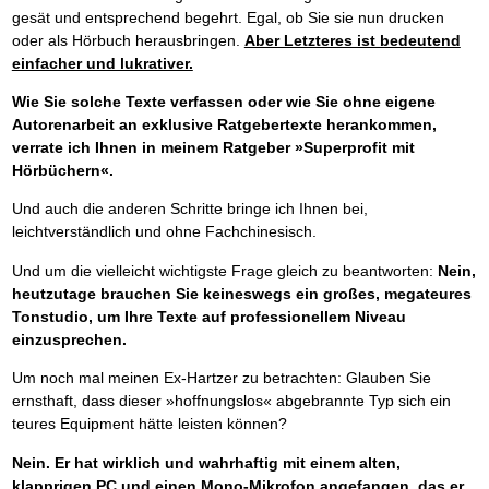
gesät und entsprechend begehrt. Egal, ob Sie sie nun drucken
oder als Hörbuch herausbringen.
Aber Letzteres ist bedeutend
einfacher und lukrativer.
Wie Sie solche Texte verfassen oder wie Sie ohne eigene
Autorenarbeit an exklusive Ratgebertexte herankommen,
verrate ich Ihnen in meinem Ratgeber »Superprofit mit
Hörbüchern«.
Und auch die anderen Schritte bringe ich Ihnen bei,
leichtverständlich und ohne Fachchinesisch.
Und um die vielleicht wichtigste Frage gleich zu beantworten:
Nein,
heutzutage brauchen Sie keineswegs ein großes, megateures
Tonstudio, um Ihre Texte auf professionellem Niveau
einzusprechen.
Um noch mal meinen Ex-Hartzer zu betrachten: Glauben Sie
ernsthaft, dass dieser »hoffnungslos« abgebrannte Typ sich ein
teures Equipment hätte leisten können?
Nein. Er hat wirklich und wahrhaftig mit einem alten,
klapprigen PC und einen Mono-Mikrofon angefangen, das er