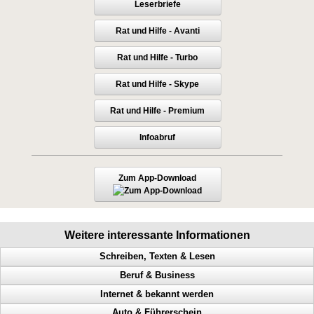
Leserbriefe
Rat und Hilfe - Avanti
Rat und Hilfe - Turbo
Rat und Hilfe - Skype
Rat und Hilfe - Premium
Infoabruf
Zum App-Download
Weitere interessante Informationen
Schreiben, Texten & Lesen
Beruf & Business
Doppel Content, Spinning, Neukundengewinnung, Bekanntheit
Internet & bekannt werden
Heimverdienst, Heimarbeit, passives Einkommen, Tonstudio
Bekanntheitsgrad, Online PR, Neukundengewinnung, Doppel Content
Auto & Führerschein