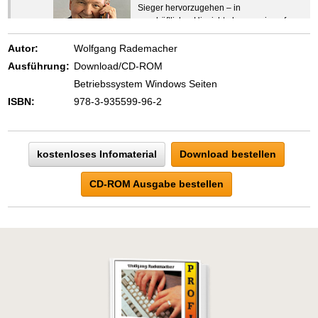
Sieger hervorzugehen – in
geschäftlicher Hinsicht ebenso wie auf
beruflichem oder privatem Gebiet. Denn
eins ist todsicher:
Autor:
Wolfgang Rademacher
Zeigen Sie mit der Maus hierhin, um
Ausführung:
Download/CD-ROM
den Text vollständig anzuzeigen …
Betriebssystem Windows Seiten
ISBN:
978-3-935599-96-2
kostenloses Infomaterial
Download bestellen
CD-ROM Ausgabe bestellen