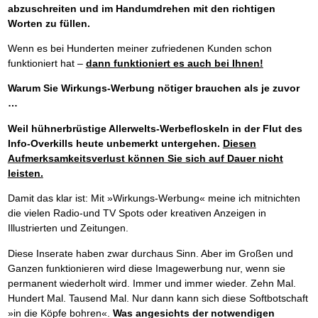
Das richtige Post-Know-How
NEUERSCHEINUNG
abzuschreiten und im Handumdrehen mit den richtigen
Ihren Zeitgewinn maximieren
Worten zu füllen.
GbR-Vertrag mit beschränkter Haftung
BRANDNEU
GbR als Einzelperson gründen
Wenn es bei Hunderten meiner zufriedenen Kunden schon
funktioniert hat –
dann funktioniert es auch bei Ihnen!
Warum Sie Wirkungs-Werbung nötiger brauchen als je zuvor
…
Weil hühnerbrüstige Allerwelts-Werbefloskeln in der Flut des
Info-Overkills heute unbemerkt untergehen.
Diesen
Aufmerksamkeitsverlust können Sie sich auf Dauer nicht
leisten.
Damit das klar ist: Mit »Wirkungs-Werbung« meine ich mitnichten
die vielen Radio-und TV Spots oder kreativen Anzeigen in
Illustrierten und Zeitungen.
Diese Inserate haben zwar durchaus Sinn. Aber im Großen und
Ganzen funktionieren wird diese Imagewerbung nur, wenn sie
permanent wiederholt wird. Immer und immer wieder. Zehn Mal.
Hundert Mal. Tausend Mal. Nur dann kann sich diese Softbotschaft
»in die Köpfe bohren«.
Was angesichts der notwendigen