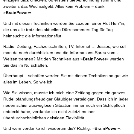
einzigen Blick checken, ob erstens die Abrechnung stimmt und
zweitens das Wechselgeld. Alles kein Problem – dank
»BrainPower«
!
Und mit diesen Techniken werden Sie zuzdem einer Flut Herr*in,
die uns alle trotz des aktuellen Dürresommers Tag für Tag
heimsucht: die Informationsflut.
Radio, Zeitung, Fachzeitschriften, TV, Internet … Jesses, wie soll
man da noch durchblicken und die Informations-Spreu vom -
Weizen trennen? Mit den Techniken aus
»BrainPower«
werden
Sie das im Nu schaffen.
Überhaupt – schaffen werden Sie mit diesen Techniken so gut wie
alles im Leben. So wie ich.
Wie Sie wissen, musste ich mich eine Zeitlang gegen ein ganzes
Rudel pfändungsfreudiger Gläubiger verteidigen. Dass ich in jeder
neuen schier ausweglosen Situation immer noch ein Schlupfloch
entdeckt habe, verdanke ich nicht zuletzt meiner
überdurchschnittlichen geistigen Flexibilität.
Und wem verdanke ich wiederum die? Richtig:
»BrainPower«
.