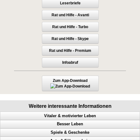
Leserbriefe
Rat und Hilfe - Avanti
Rat und Hilfe - Turbo
Rat und Hilfe - Skype
Rat und Hilfe - Premium
Infoabruf
Zum App-Download
Weitere interessante Informationen
Vitaler & motivierter Leben
Besser Leben
Macht der Gedanken, geistige Fähigkeiten steigern, Menschen steuern
Spiele & Geschenke
Mehr Geld, mehr Glück, mehr Gesundheit, mehr Harmonie
Anerkennung, Geld, Erfolg haben, Karriereleiter