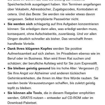
Speichertechnik ausgelagert haben. Von Terminen angefangen
über Vokabeln, Adressbücher, Zugabgscodes, Kontodaten et
cetera. Und das Beste: Sie werden nie wieder etwas davon
vergessen. Selbst komplizierte Passwörter nicht.
Sie werden sich
schlagartig auf Ihre Aufgaben konzentrieren
können: Sie erledigen dann alles, was erledigt werden muss,
konsequent, ohne Aufschieberitis, zuverlässig. Und vor allen
Dingen deutlich schneller als bisher. Das verschafft Ihnen
handfeste Vorteile.
Dank Ihres klügeren Kopfes
werden Sie positive
Aufmerksamkeit auf sich ziehen. Im Privatleben ebenso wie im
Beruf oder im Business. Man wird Ihren Rat suchen und
schätzen; der berufliche Aufstieg wird für Sie zum Expresslift.
Sie bleiben geistig gesund
bis ins hohe Alter: Vergessen (!)
Sie Ihre Angst vor Alzheimer und anderen tückischen
Gehirnkrankheiten, die Ihnen im Alter Ihre Würde rauben. Sie
werden beste Voraussetzungen schaffen, bis zuletzt geistig
topfit zu bleiben.
Sie können alle Tools
, die in diesem Ratgeber empfohlen
werden, GRATIS nutzen – entweder auf CD-ROM oder im
Download-Paketset.