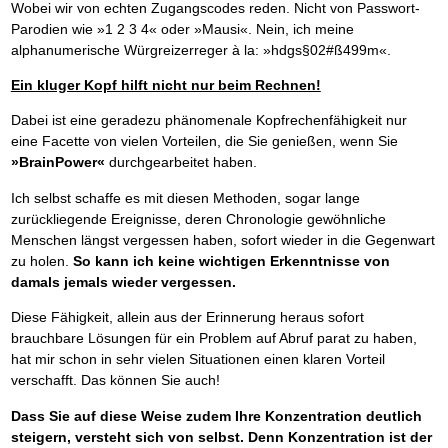
Wobei wir von echten Zugangscodes reden. Nicht von Passwort-
Parodien wie »1 2 3 4« oder »Mausi«. Nein, ich meine
alphanumerische Würgreizerreger à la: »hdgs§02#ß499m«.
Ein kluger Kopf hilft nicht nur beim Rechnen!
Dabei ist eine geradezu phänomenale Kopfrechenfähigkeit nur
eine Facette von vielen Vorteilen, die Sie genießen, wenn Sie
»BrainPower«
durchgearbeitet haben.
Ich selbst schaffe es mit diesen Methoden, sogar lange
zurückliegende Ereignisse, deren Chronologie gewöhnliche
Menschen längst vergessen haben, sofort wieder in die Gegenwart
zu holen.
So kann ich keine wichtigen Erkenntnisse von
damals jemals wieder vergessen.
Diese Fähigkeit, allein aus der Erinnerung heraus sofort
brauchbare Lösungen für ein Problem auf Abruf parat zu haben,
hat mir schon in sehr vielen Situationen einen klaren Vorteil
verschafft. Das können Sie auch!
Dass Sie auf diese Weise zudem Ihre Konzentration deutlich
steigern, versteht sich von selbst. Denn Konzentration ist der