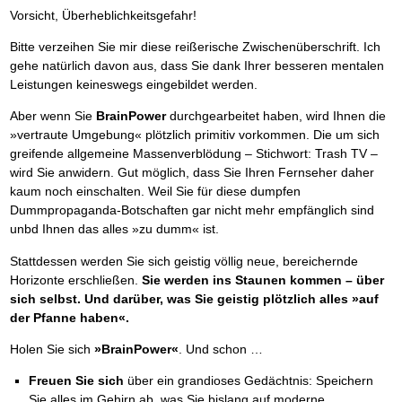
Vorsicht, Überheblichkeitsgefahr!
Bitte verzeihen Sie mir diese reißerische Zwischenüberschrift. Ich
gehe natürlich davon aus, dass Sie dank Ihrer besseren mentalen
Leistungen keineswegs eingebildet werden.
Aber wenn Sie
BrainPower
durchgearbeitet haben, wird Ihnen die
»vertraute Umgebung« plötzlich primitiv vorkommen. Die um sich
greifende allgemeine Massenverblödung – Stichwort: Trash TV –
wird Sie anwidern. Gut möglich, dass Sie Ihren Fernseher daher
kaum noch einschalten. Weil Sie für diese dumpfen
Dummpropaganda-Botschaften gar nicht mehr empfänglich sind
unbd Ihnen das alles »zu dumm« ist.
Stattdessen werden Sie sich geistig völlig neue, bereichernde
Horizonte erschließen.
Sie werden ins Staunen kommen – über
sich selbst. Und darüber, was Sie geistig plötzlich alles »auf
der Pfanne haben«.
Holen Sie sich
»BrainPower«
. Und schon …
Freuen Sie sich
über ein grandioses Gedächtnis: Speichern
Sie alles im Gehirn ab, was Sie bislang auf moderne