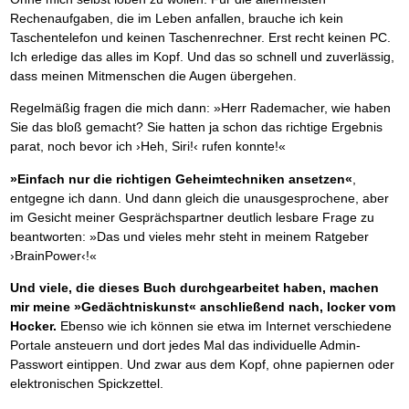
Rechenaufgaben, die im Leben anfallen, brauche ich kein
Taschentelefon und keinen Taschenrechner. Erst recht keinen PC.
Ich erledige das alles im Kopf. Und das so schnell und zuverlässig,
dass meinen Mitmenschen die Augen übergehen.
Regelmäßig fragen die mich dann: »Herr Rademacher, wie haben
Sie das bloß gemacht? Sie hatten ja schon das richtige Ergebnis
parat, noch bevor ich ›Heh, Siri!‹ rufen konnte!«
»Einfach nur die richtigen Geheimtechniken ansetzen«
,
entgegne ich dann. Und dann gleich die unausgesprochene, aber
im Gesicht meiner Gesprächspartner deutlich lesbare Frage zu
beantworten: »Das und vieles mehr steht in meinem Ratgeber
›BrainPower‹!«
Und viele, die dieses Buch durchgearbeitet haben, machen
mir meine »Gedächtniskunst« anschließend nach, locker vom
Hocker.
Ebenso wie ich können sie etwa im Internet verschiedene
Portale ansteuern und dort jedes Mal das individuelle Admin-
Passwort eintippen. Und zwar aus dem Kopf, ohne papiernen oder
elektronischen Spickzettel.