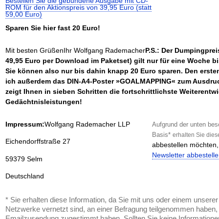
Bestellen Sie die gebundene Ausgabe mit CD-
ROM für den Aktionspreis von 39,95 Euro (statt
59,00 Euro)
Sparen Sie hier fast 20 Euro!
Mit besten GrüßenIhr Wolfgang Rademacher
P.S.: Der Dumpingpreis
49,95 Euro per Download im Paketset) gilt nur für eine Woche b
Sie können also nur bis dahin knapp 20 Euro sparen. Den erste
ich außerdem das DIN-A4-Poster »GOALMAPPING« zum Ausdru
zeigt Ihnen in sieben Schritten die fortschrittlichste Weiterent
Gedächtnisleistungen!
Impressum:
Wolfgang Rademacher LLP
Aufgrund der unten bes
Basis*
erhalten
Sie
dies
Eichendorffstraße 27
abbestellen möchten, 
Newsletter abbestell
59379 Selm
Deutschland
* Sie erhalten diese Information, da Sie mit uns oder einem unserer
Netzwerke vernetzt sind, an einer Befragung teilgenommen haben, 
Emailzusendung zugestimmt haben. Sollten Sie keine Information