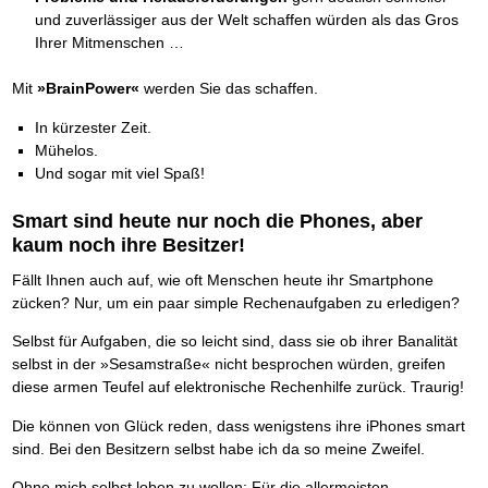
Das richtige Post-Know-How
NEUERSCHEINUNG
und zuverlässiger aus der Welt schaffen würden als das Gros
Ihren Zeitgewinn maximieren
Ihrer Mitmenschen …
GbR-Vertrag mit beschränkter Haftung
BRANDNEU
GbR als Einzelperson gründen
Mit
»BrainPower«
werden Sie das schaffen.
In kürzester Zeit.
Mühelos.
Und sogar mit viel Spaß!
Smart sind heute nur noch die Phones, aber
kaum noch ihre Besitzer!
Fällt Ihnen auch auf, wie oft Menschen heute ihr Smartphone
zücken? Nur, um ein paar simple Rechenaufgaben zu erledigen?
Selbst für Aufgaben, die so leicht sind, dass sie ob ihrer Banalität
selbst in der »Sesamstraße« nicht besprochen würden, greifen
diese armen Teufel auf elektronische Rechenhilfe zurück. Traurig!
Die können von Glück reden, dass wenigstens ihre iPhones smart
sind. Bei den Besitzern selbst habe ich da so meine Zweifel.
Ohne mich selbst loben zu wollen: Für die allermeisten