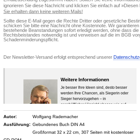
ignorieren Sie diese Nachricht und klicken Sie einfach auf »Diesen
Sie erhalten dann keine weiteren Mails!
Sollte diese E-Mail gegen die Rechte Dritter oder gesetzliche Bes
schicken Sie bitte eine Nachricht ohne Kostennote. Wir garantiere
bestehende Beanstandungen sofort erledigt werden, ohne dass die 
Rechtsbeistandes notwendig ist und verweisen auf die im BGB vo
Schadenminderungspflicht.
Der Newsletter-Versand erfolgt entsprechend unserer
Datenschutz
Weitere Informationen
Je besser Ihre Ideen sind, desto besser
werden Ihre Chancen, als Siegerin oder
Sieger hervorzugehen – in
geschäftlicher Hinsicht ebenso wie auf
beruflichem oder privatem Gebiet. Denn
eins ist todsicher:
Autor:
Wolfgang Rademacher
Zeigen Sie mit der Maus hierhin, um
Ausführung:
Gebundenes Buch DIN A4
den Text vollständig anzuzeigen …
Großformat 32 x 22 cm, 307 Seiten mit kostenloser