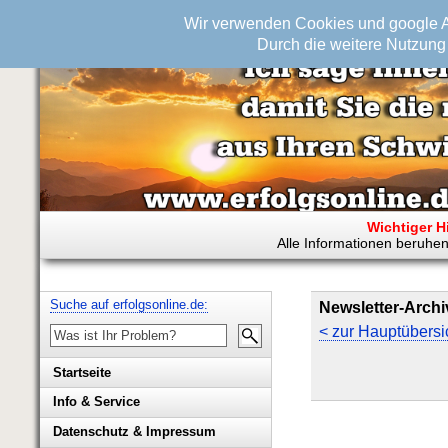
Wir verwenden Cookies und google An
Durch die weitere Nutzung 
Wichtiger H
Alle Informationen beruhen
Suche auf erfolgsonline.de:
Newsletter-Archi
< zur Hauptübersi
Startseite
Info & Service
Biografie Wolfgang Rademacher
Datenschutz & Impressum