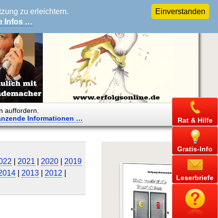
ung zu erleichtern.
Einverstanden
e Infos …
n auffordern.
änzende
Informationen …
Rat & Hilfe
Gratis-Info
022
|
2021
|
2020
|
2019
2014
|
2013
|
2012
|
Leserbriefe