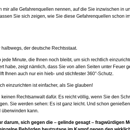
n mir alle Gefahrenquellen nennen, auf die Sie inzwischen in u
assen Sie sich zeigen, wie Sie diese Gefahrenquellen schon i
r halbwegs, der deutsche Rechtsstaat.
jede Minute, die Ihnen noch bleibt, um sich rechtlich einzurich
ert habe, zeigt nämlich, dass Sie von allen Seiten unter Feue
ft Ihnen auch nur ein hieb- und stichfester 360°-Schutz.
ch einzurichten ist einfacher, als Sie glauben!
einen Rechtsanwalt dafür. Es reicht völlig, wenn Sie den Schrit
gen. Sie werden sehen: Es ist ganz leicht. Und schon genießen
d überwinden kann.
nur darum, sich gegen die – gelinde gesagt – fragwürdigen 
einzelne Behörden heutzutage im Kampf gegen den wirklich 