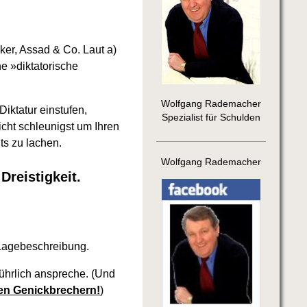
cker, Assad & Co. Laut a)
 »diktatorische
Wolfgang Rademacher
iktatur einstufen,
Spezialist für Schulden
icht schleunigst um Ihren
s zu lachen.
Wolfgang Rademacher
Dreistigkeit.
n Lagebeschreibung.
führlich anspreche. (Und
hen Genickbrechern!
)