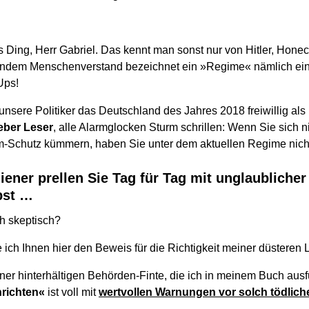
es Ding, Herr Gabriel. Das kennt man sonst nur von Hitler, Hone
ndem Menschenverstand bezeichnet ein »Regime« nämlich eine
Ups!
sere Politiker das Deutschland des Jahres 2018 freiwillig als D
eber Leser
, alle Alarmglocken Sturm schrillen: Wenn Sie sich n
-Schutz kümmern, haben Sie unter dem aktuellen Regime nicht
iener prellen Sie Tag für Tag mit unglaublicher 
bst …
h skeptisch?
e ich Ihnen hier den Beweis für die Richtigkeit meiner düstere
iner hinterhältigen Behörden-Finte, die ich in meinem Buch aus
inrichten«
ist voll mit
wertvollen Warnungen vor solch tödlic