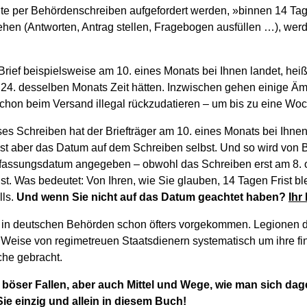
te per Behördenschreiben aufgefordert werden, »binnen 14 Ta
ehen (Antworten, Antrag stellen, Fragebogen ausfüllen …), we
ief beispielsweise am 10. eines Monats bei Ihnen landet, heißt
24. desselben Monats Zeit hätten. Inzwischen gehen einige Äm
chon beim Versand illegal rückzudatieren – um bis zu eine Wo
ses Schreiben hat der Briefträger am 10. eines Monats bei Ihne
t aber das Datum auf dem Schreiben selbst. Und so wird von B
fassungsdatum angegeben – obwohl das Schreiben erst am 8. o
st. Was bedeutet: Von Ihren, wie Sie glauben, 14 Tagen Frist bl
lls.
Und wenn Sie nicht auf das Datum geachtet haben?
Ihr
st in deutschen Behörden schon öfters vorgekommen. Legionen 
 Weise von regimetreuen Staatsdienern systematisch um ihre fi
che gebracht.
böser Fallen, aber auch Mittel und Wege, wie man sich dag
 Sie einzig und allein in diesem Buch!