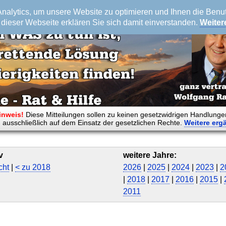
alytics, um unsere Website zu optimieren und Ihnen die Benutz
dieser Webseite erklären Sie sich damit einverstanden.
Weiter
inweis!
Diese Mitteilungen sollen zu keinen gesetzwidrigen Handlunge
 ausschließlich auf dem Einsatz der gesetzlichen Rechte.
Weitere
erg
v
weitere Jahre:
cht
|
< zu 2018
2026
|
2025
|
2024
|
2023
|
2
|
2018
|
2017
|
2016
|
2015
|
2011