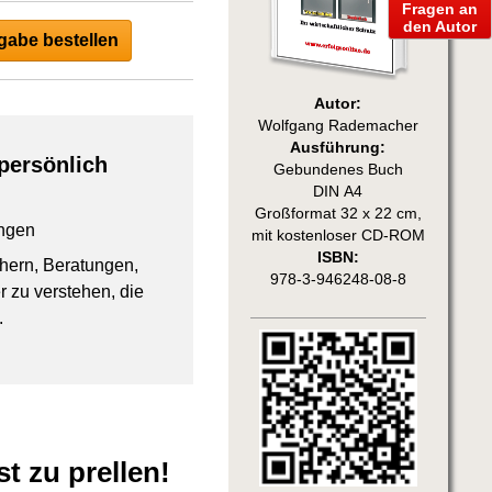
Fragen an
den Autor
abe bestellen
Autor:
Wolfgang Rademacher
Ausführung:
persönlich
Gebundenes Buch
DIN A4
Großformat 32 x 22 cm,
ngen
mit kostenloser CD-ROM
ISBN:
chern, Beratungen,
978-3-946248-08-8
 zu verstehen, die
.
t zu prellen!