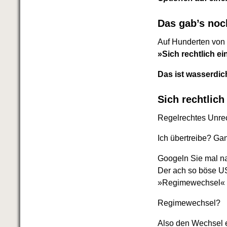
Das richtige Post-Know-How
NEUERSCHEINUNG
Ihren Zeitgewinn maximieren
Das gab’s noc
GbR-Vertrag mit beschränkter
Auf Hunderten von B
Haftung
BRANDNEU
GbR als Einzelperson gründen
»Sich rechtlich e
Das ist wasserdic
Sich rechtlich
Regelrechtes Unrec
Ich übertreibe? Gan
Googeln Sie mal na
Der ach so böse US-
»Regimewechsel« i
Regimewechsel?
Also den Wechsel 