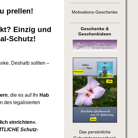
u prellen!
Motivations-Geschenke
ekt? Einzig und
Geschenke &
Geschenkideen
sal-Schutz!
anke. Deshalb sollten –
nern
, die es auf Ihr
Hab
en des legalisierten
lich einrichten«
.
ÄMTLICHE Schutz-
Das persönliche