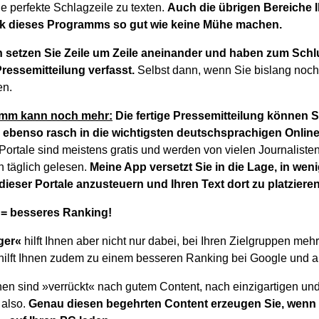
e perfekte Schlagzeile zu texten.
Auch die übrigen Bereiche I
k dieses Programms so gut wie keine Mühe machen.
setzen Sie Zeile um Zeile aneinander und haben zum Sch
ressemitteilung verfasst.
Selbst dann, wenn Sie bislang noc
en.
amm kann noch mehr:
Die fertige Pressemitteilung können S
ebenso rasch in die wichtigsten deutschsprachigen Online
ortale sind meistens gratis und werden von vielen Journalisten
n täglich gelesen.
Meine App versetzt Sie in die Lage, in wen
ieser Portale anzusteuern und Ihren Text dort zu platzieren
 = besseres Ranking!
ger«
hilft Ihnen aber nicht nur dabei, bei Ihren Zielgruppen meh
rhilft Ihnen zudem zu einem besseren Ranking bei Google und
 sind »verrückt« nach gutem Content, nach einzigartigen und 
 also.
Genau diesen begehrten Content erzeugen Sie, wenn