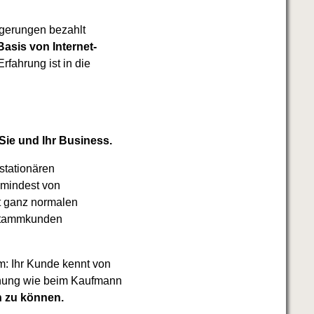
igerungen bezahlt
asis von Internet-
fahrung ist in die
 Sie und Ihr Business.
stationären
umindest von
t ganz normalen
 Stammkunden
m: Ihr Kunde kennt von
iehung wie beim Kaufmann
n zu können.