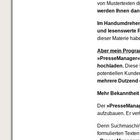
von Mustertexten di
werden Ihnen dan
Im Handumdrehen 
und lesenswerte P
dieser Materie hab
Aber mein Progr
»PresseManager« 
hochladen.
Diese P
potentiellen Kunde
mehrere Dutzend d
Mehr Bekanntheit
Der
»PresseMana
aufzubauen. Er ve
Denn Suchmaschinen
formulierten Texten