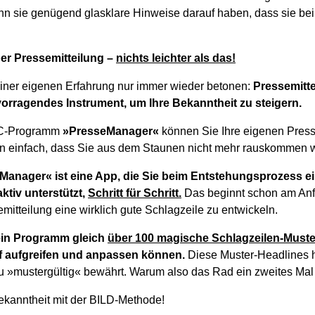
nn sie genügend glasklare Hinweise darauf haben, dass sie bei 
er Pressemitteilung –
nichts leichter als das!
iner eigenen Erfahrung nur immer wieder betonen:
Pressemitte
vorragendes Instrument, um Ihre Bekanntheit zu steigern.
PC-Programm
»PresseManager«
können Sie Ihre eigenen Press
 einfach, dass Sie aus dem Staunen nicht mehr rauskommen 
anager« ist eine App, die Sie beim Entstehungsprozess ei
ktiv unterstützt,
Schritt für Schritt.
Das beginnt schon am An
semitteilung eine wirklich gute Schlagzeile zu entwickeln.
ein Programm gleich
über 100 magische Schlagzeilen-Muste
f aufgreifen und anpassen können.
Diese Muster-Headlines h
u »mustergültig« bewährt. Warum also das Rad ein zweites Mal
Bekanntheit mit der BILD-Methode!