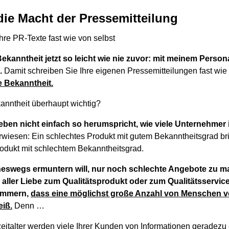
die Macht der Pressemitteilung
hre PR-Texte fast wie von selbst
 Bekanntheit jetzt so leicht wie nie zuvor: mit meinem Per
.
Damit schreiben Sie Ihre eigenen Pressemitteilungen fast wie 
e Bekanntheit.
anntheit überhaupt wichtig?
t eben nicht einfach so herumspricht, wie viele Unternehm
erwiesen: Ein schlechtes Produkt mit gutem Bekanntheitsgrad br
rodukt mit schlechtem Bekanntheitsgrad.
neswegs ermuntern will, nur noch schlechte Angebote zu 
 aller Liebe zum Qualitätsprodukt oder zum Qualitätsservi
kümmern,
dass eine möglichst große Anzahl von Menschen vo
iß.
Denn …
zeitalter werden viele Ihrer Kunden von Informationen geradezu