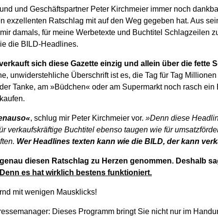
und und Geschäftspartner Peter Kirchmeier immer noch dankbar, 
en exzellenten Ratschlag mit auf den Weg gegeben hat. Aus sei
er mir damals, für meine Werbetexte und Buchtitel Schlagzeilen 
wie die BILD-Headlines.
kauft sich diese Gazette einzig und allein über die fette Sc
e, unwiderstehliche Überschrift ist es, die Tag für Tag Million
n der Tanke, am »Büdchen« oder am Supermarkt noch rasch ein
 kaufen.
genauso«
, schlug mir Peter Kirchmeier vor.
»Denn diese Headline
ür verkaufskräftige Buchtitel ebenso taugen wie für umsatzförd
ften.
Wer Headlines texten kann wie die BILD, der kann verk
r genau diesen Ratschlag zu Herzen genommen. Deshalb sag
Denn es hat wirklich bestens funktioniert.
rnd mit wenigen Mausklicks!
ressemanager: Dieses Programm bringt Sie nicht nur im Hand