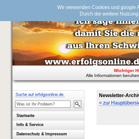
Wir verwenden Cookies und google An
Durch die weitere Nutzung 
Wichtiger H
Alle Informationen beruhen
Suche auf erfolgsonline.de:
Newsletter-Archi
< zur Hauptübersi
Startseite
Info & Service
Biografie Wolfgang Rademacher
Datenschutz & Impressum