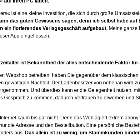
 auf Ihren PC laden.
s« ist eine kleine Investition, die sich durch große Umsatzste
kann das guten Gewissens sagen, denn ich selbst habe auf B
n ein florierendes Verlagsgeschäft aufgebaut.
Meine ganze Er
eser App eingeflossen.
zeitalter ist Bekanntheit der alles entscheidende Faktor für
en Webshop betreiben, haben Sie gegenüber dem klassischen 
n gewaltigen Nachteil: Der Ladenbesitzer von nebenan wird z
hrgenommen. Und überdies kann er die Gelegenheit nutzen, mi
ns Gespräch zu kommen, dadurch Vertrauen zu erwerben und
m Internet kaum bis gar nicht. Denn das Web agiert extrem anony
 nur die Adresse und den Bestellbutton. Eine persönliche Bez
anders aus.
Das allein ist zu wenig, um Stammkunden binde