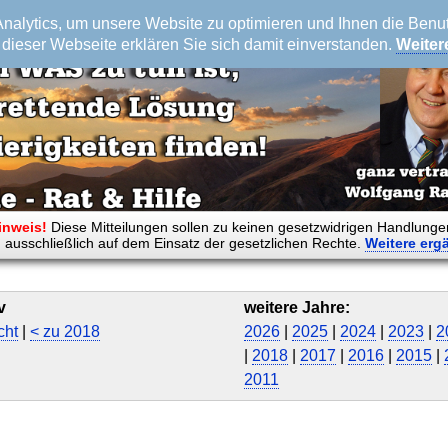
alytics, um unsere Website zu optimieren und Ihnen die Benutz
dieser Webseite erklären Sie sich damit einverstanden.
Weiter
inweis!
Diese Mitteilungen sollen zu keinen gesetzwidrigen Handlunge
 ausschließlich auf dem Einsatz der gesetzlichen Rechte.
Weitere
erg
v
weitere Jahre:
cht
|
< zu 2018
2026
|
2025
|
2024
|
2023
|
2
|
2018
|
2017
|
2016
|
2015
|
2011