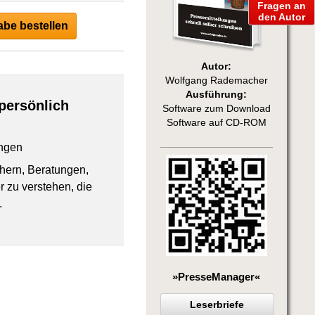
Fragen an
den Autor
be bestellen
Autor:
Wolfgang Rademacher
Ausführung:
persönlich
Software zum Download
Software auf CD-ROM
ngen
chern, Beratungen,
 zu verstehen, die
.
»PresseManager«
Leserbriefe