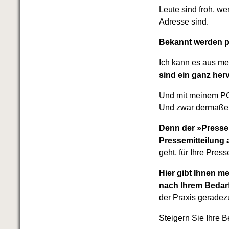
Das richtige Post-Know-How
Leute sind froh, we
NEUERSCHEINUNG
Ihren Zeitgewinn maximieren
Adresse sind.
GbR-Vertrag mit beschränkter
Bekannt werden p
Haftung
BRANDNEU
GbR als Einzelperson gründen
Ich kann es aus me
sind ein ganz her
Und mit meinem 
Und zwar dermaßen
Denn der »PresseM
Pressemitteilung a
geht, für Ihre Pres
Hier gibt Ihnen m
nach Ihrem Bedar
der Praxis geradez
Steigern Sie Ihre 