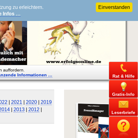
ung zu erleichtern.
Einverstanden
e Infos …
n auffordern.
änzende
Informationen …
Rat & Hilfe
Gratis-Info
022
|
2021
|
2020
|
2019
2014
|
2013
|
2012
|
Leserbriefe