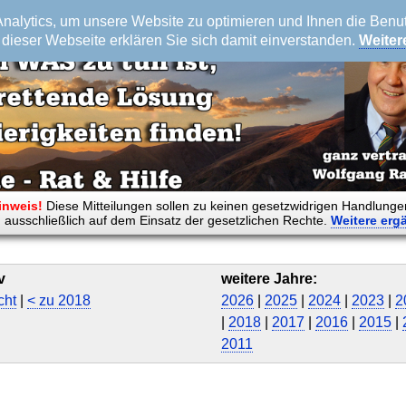
alytics, um unsere Website zu optimieren und Ihnen die Benutz
dieser Webseite erklären Sie sich damit einverstanden.
Weiter
inweis!
Diese Mitteilungen sollen zu keinen gesetzwidrigen Handlunge
 ausschließlich auf dem Einsatz der gesetzlichen Rechte.
Weitere
erg
v
weitere Jahre:
cht
|
< zu 2018
2026
|
2025
|
2024
|
2023
|
2
|
2018
|
2017
|
2016
|
2015
|
2011