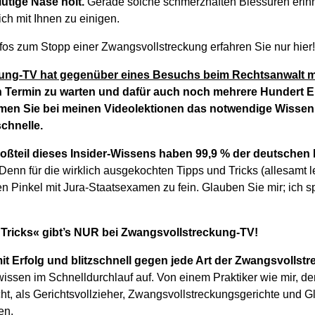
utige Nase holt.
Gerade solche schmerzhaften Blessuren erinn
lich mit Ihnen zu einigen.
nfos zum Stopp einer Zwangsvollstreckung erfahren Sie nur hier
ung-TV hat gegenüber eines Besuchs beim Rechtsanwalt ma
n Termin zu warten und dafür auch noch mehrere Hundert E
en Sie bei meinen Videolektionen das notwendige Wissen 
chnelle.
oßteil dieses Insider-Wissens haben 99,9 % der deutsche
Denn für die wirklich ausgekochten Tipps und Tricks (allesamt le
n Pinkel mit Jura-Staatsexamen zu fein. Glauben Sie mir; ich s
 Tricks« gibt’s NUR bei Zwangsvollstreckung-TV!
it Erfolg und blitzschnell gegen jede Art der Zwangsvollst
ssen im Schnelldurchlauf auf. Von einem Praktiker wie mir, der 
ht, als Gerichtsvollzieher, Zwangsvollstreckungsgerichte und
en.