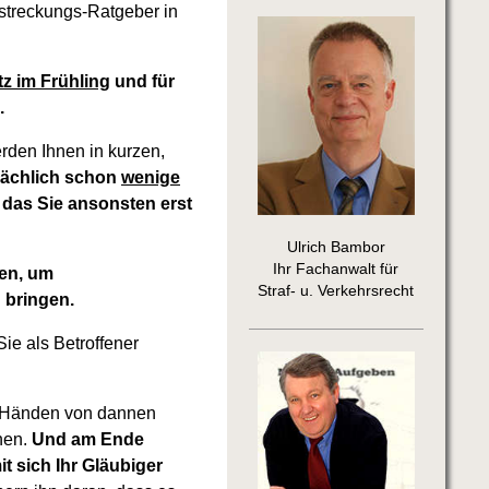
lstreckungs-Ratgeber in
itz im Frühling
und für
.
den Ihnen in kurzen,
sächlich schon
wenige
 das Sie ansonsten erst
Ulrich Bambor
Ihr Fachanwalt für
nen, um
Straf- u. Verkehrsrecht
 bringen.
ie als Betroffener
ren Händen von dannen
nen.
Und am Ende
 sich Ihr Gläubiger