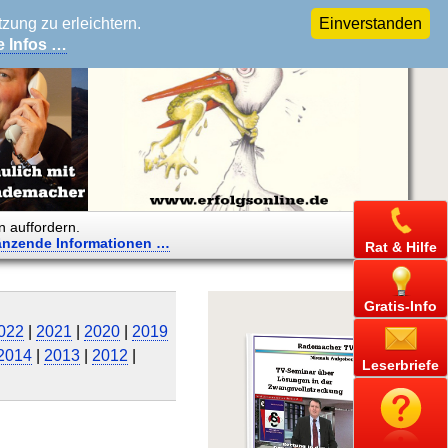
ung zu erleichtern.
Einverstanden
e Infos …
n auffordern.
änzende
Informationen …
Rat & Hilfe
Gratis-Info
022
|
2021
|
2020
|
2019
2014
|
2013
|
2012
|
Leserbriefe