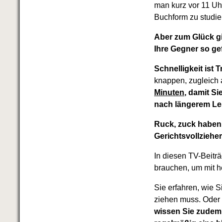
Das richtige Post-Know-How
man kurz vor 11 Uh
NEUERSCHEINUNG
Buchform zu studie
Ihren Zeitgewinn maximieren
GbR-Vertrag mit beschränkter
Aber zum Glück g
Haftung
BRANDNEU
Ihre Gegner so ge
GbR als Einzelperson gründen
Schnelligkeit ist
knappen, zugleich a
Minuten
, damit S
nach längerem Le
Ruck, zuck haben 
Gerichtsvollziehe
In diesen TV-Beitr
brauchen, um mit h
Sie erfahren, wie S
ziehen muss. Oder
wissen Sie zudem,