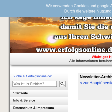
Wir verwenden Cookies und google An
Durch die weitere Nutzung 
Wichtiger H
Alle Informationen beruhen
Suche auf erfolgsonline.de:
Newsletter-Archi
< zur Hauptübersi
Startseite
Info & Service
Biografie Wolfgang Rademacher
Datenschutz & Impressum