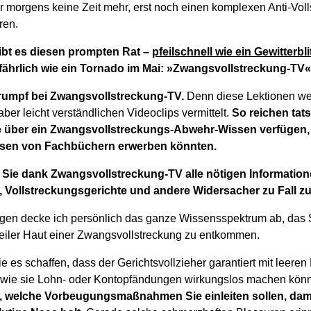
r morgens keine Zeit mehr, erst noch einen komplexen Anti-Vol
ren.
ibt es diesen prompten Rat –
pfeilschnell wie ein Gewitterbl
fährlich wie ein Tornado im Mai: »Zwangsvollstreckung-TV«
 Trumpf bei Zwangsvollstreckung-TV.
Denn diese Lektionen wer
ber leicht verständlichen Videoclips vermittelt.
So reichen tat
ie über ein Zwangsvollstreckungs-Abwehr-Wissen verfügen,
sen von Fachbüchern erwerben könnten.
Sie dank Zwangsvollstreckung-TV alle nötigen Informatio
r, Vollstreckungsgerichte und andere Widersacher zu Fall zu
ägen decke ich persönlich das ganze Wissensspektrum ab, das S
eiler Haut einer Zwangsvollstreckung zu entkommen.
ie es schaffen, dass der Gerichtsvollzieher garantiert mit lee
 wie sie Lohn- oder Kontopfändungen wirkungslos machen kön
 welche Vorbeugungsmaßnahmen Sie einleiten sollen, damit