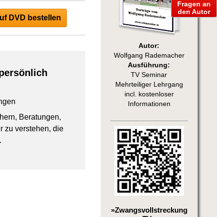
Fragen an
den Autor
uf DVD bestellen
Autor:
Wolfgang Rademacher
Ausführung:
persönlich
TV Seminar
Mehrteiliger Lehrgang
incl. kostenloser
ngen
Informationen
chern, Beratungen,
 zu verstehen, die
.
»Zwangsvollstreckung