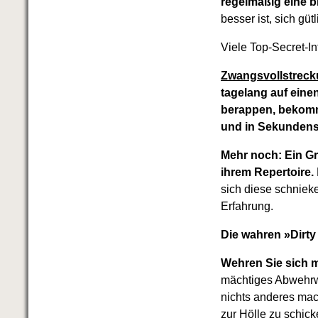
regelmäßig eine bl
besser ist, sich güt
Viele Top-Secret-I
Zwangsvollstreck
tagelang auf eine
berappen, bekomm
und in Sekundens
Mehr noch: Ein Gr
ihrem Repertoire.
sich diese schnieke
Erfahrung.
Die wahren »Dirty
Wehren Sie sich m
mächtiges Abwehrwi
nichts anderes mac
zur Hölle zu schick