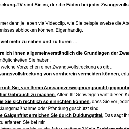
reckung-TV sind Sie es, der die Fäden bei jeder Zwangsvo
mer denn je, eben via Videoclip, wie Sie beispielsweise die A
nisses abblocken können. Eigenhändig.
 viel mehr zu sehen und zu hören …
re ich Ihnen allgemeinverständlich die Grundlagen der Zw
öglichkeiten Sie haben.
, welche Vorzeichen einer Zwangsvollstreckung es gibt.
Zwangsvollstreckung von vornherein vermeiden können,
erfa
e ich Sie, von Ihrem Aussageverweigerungsrecht gegenüb
ieher Gebrauch zu machen.
Allein Ihr Schweigen wirft diesen 
ie Sie sich rechtlich so einrichten können,
dass Sie vor jeder
ckungsmaßnahme oder Pfändung geschützt sind.
 Galgenfrist erreichen Sie durch Duldungstitel.
Das sagt Ihn
 erfahren Sie bei mir.