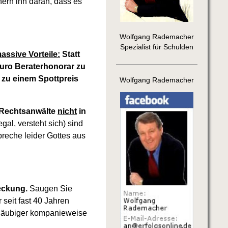
ern ihn daran, dass es
!
Wolfgang Rademacher
Spezialist für Schulden
ssive Vorteile:
Statt
uro Beraterhonorar zu
zu einem Spottpreis
Wolfgang Rademacher
n Rechtsanwälte
nicht
in
gal, versteht sich) sind
preche leider Gottes aus
reckung.
Saugen Sie
seit fast 40 Jahren
 Gläubiger kompanieweise