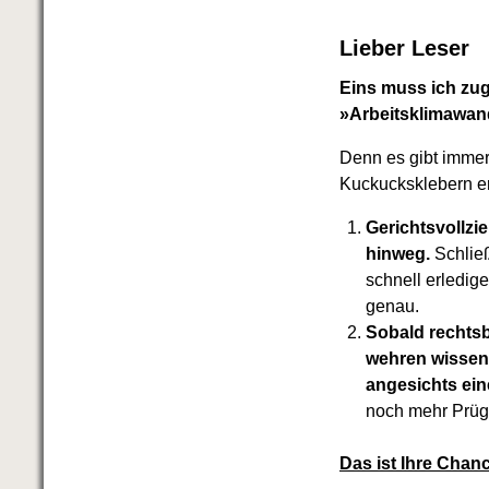
Lieber Leser
Eins muss ich zu
»Arbeitsklimawan
Denn es gibt immer
Kuckucksklebern e
Gerichtsvollzi
hinweg.
Schließ
schnell erledig
genau.
Sobald rechtsb
wehren wissen
angesichts ein
noch mehr Prüg
Das ist Ihre Chan