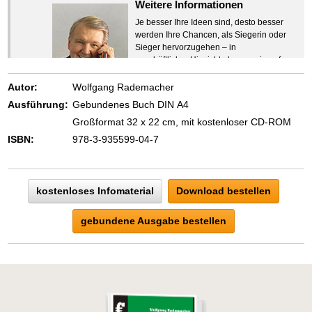
Weitere Informationen
Je besser Ihre Ideen sind, desto besser
werden Ihre Chancen, als Siegerin oder
Sieger hervorzugehen – in
geschäftlicher Hinsicht ebenso wie auf
beruflichem oder privatem Gebiet. Denn
eins ist todsicher:
Autor:
Wolfgang Rademacher
Zeigen Sie mit der Maus hierhin, um
Ausführung:
Gebundenes Buch DIN A4
den Text vollständig anzuzeigen …
Großformat 32 x 22 cm, mit kostenloser CD-ROM
ISBN:
978-3-935599-04-7
kostenloses Infomaterial
Download bestellen
gebundene Ausgabe bestellen