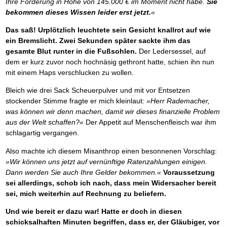
Ihre Forderung in Höhe von 145.000 € im Moment nicht habe.
Sie
bekommen dieses Wissen leider erst jetzt.
«
Das saß! Urplötzlich leuchtete sein Gesicht knallrot auf wie
ein Bremslicht. Zwei Sekunden später sackte ihm das
gesamte Blut runter in die Fußsohlen.
Der Ledersessel, auf
dem er kurz zuvor noch hochnäsig gethront hatte, schien ihn nun
mit einem Haps verschlucken zu wollen.
Bleich wie drei Sack Scheuerpulver und mit vor Entsetzen
stockender Stimme fragte er mich kleinlaut:
»Herr Rademacher,
was können wir denn machen, damit wir dieses finanzielle Problem
aus der Welt schaffen?«
Der Appetit auf Menschenfleisch war ihm
schlagartig vergangen.
Also machte ich diesem Misanthrop einen besonnenen Vorschlag:
»Wir können uns jetzt auf vernünftige Ratenzahlungen einigen.
Dann werden Sie auch Ihre Gelder bekommen.«
Voraussetzung
sei allerdings, schob ich nach, dass mein Widersacher bereit
sei, mich weiterhin auf Rechnung zu beliefern.
Und wie bereit er dazu war! Hatte er doch in diesen
schicksalhaften Minuten begriffen, dass er, der Gläubiger, vor