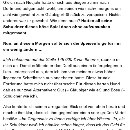
Gleich nach Neujahr hatte er sich aus Siegen zu mir nach
Dortmund aufgemacht, wohl, um »einen wie mich« morgens um
acht wie gewohnt zum Gläubigerfrühstück zu verspeisen. Nichts
anderes war er gewohnt. Wie denn auch?
Hatten all seine
Schuldner dieses böse Spiel doch ohne aufzumucken
mitgemacht.
Nun, an diesem Morgen sollte sich die Speisenfolge für ihn
ein wenig ändern …
»Ich bekomme auf der Stelle 145.000 € von Ihnen!«
, raunzte er
mich an. Damit eröffnete er das Duell aus einem tiefergelegenen
Ikea-Ledersessel aus, dem ich ihm von meinem etwas höher
liegenden Schreibtisch aus angeboten hatte. Diese brutale
Forderung hatte mich nicht überrascht: Für diesen harten Hund
gab es nur zwei Alternativen: Gut (= Gläubiger wie er) und Böse (=
Schuldner wie ich).
Also konterte ich seinen arroganten Blick cool von oben herab und
machte ihm klar, dass ich ihm gegenüber einen sehr großen Vorteil
besäße:
»Im Gegensatz zu Ihnen verfüge ich über Wissen. Ja, als
Ihr Schuldner weiß ich nämlich schon längst, dass ich das Geld für