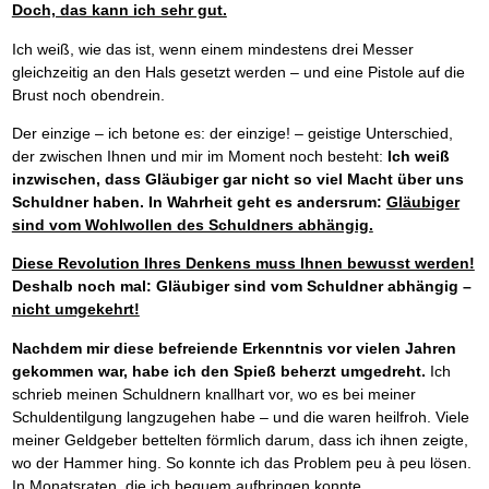
Doch, das kann ich sehr gut.
Ich weiß, wie das ist, wenn einem mindestens drei Messer
gleichzeitig an den Hals gesetzt werden – und eine Pistole auf die
Brust noch obendrein.
Der einzige – ich betone es: der einzige! – geistige Unterschied,
der zwischen Ihnen und mir im Moment noch besteht:
Ich weiß
inzwischen, dass Gläubiger gar nicht so viel Macht über uns
Schuldner haben. In Wahrheit geht es andersrum:
Gläubiger
sind vom Wohlwollen des Schuldners abhängig.
Diese Revolution Ihres Denkens muss Ihnen bewusst werden!
Deshalb noch mal: Gläubiger sind vom Schuldner abhängig –
nicht umgekehrt!
Nachdem mir diese befreiende Erkenntnis vor vielen Jahren
gekommen war, habe ich den Spieß beherzt umgedreht.
Ich
schrieb meinen Schuldnern knallhart vor, wo es bei meiner
Schuldentilgung langzugehen habe – und die waren heilfroh. Viele
meiner Geldgeber bettelten förmlich darum, dass ich ihnen zeigte,
wo der Hammer hing. So konnte ich das Problem peu à peu lösen.
In Monatsraten, die ich bequem aufbringen konnte.