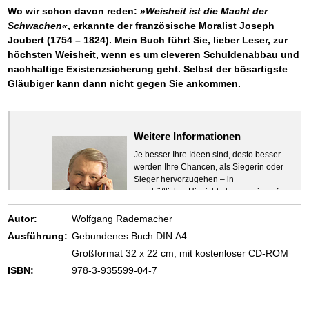
Wo wir schon davon reden:
»Weisheit ist die Macht der
Schwachen«
, erkannte der französische Moralist Joseph
Joubert (1754 – 1824). Mein Buch führt Sie, lieber Leser,
zur
höchsten Weisheit, wenn es um cleveren Schuldenabbau und
nachhaltige Existenzsicherung geht. Selbst der bösartigste
Gläubiger kann dann nicht gegen Sie ankommen.
Weitere Informationen
Je besser Ihre Ideen sind, desto besser
werden Ihre Chancen, als Siegerin oder
Sieger hervorzugehen – in
geschäftlicher Hinsicht ebenso wie auf
beruflichem oder privatem Gebiet. Denn
eins ist todsicher:
Autor:
Wolfgang Rademacher
Zeigen Sie mit der Maus hierhin, um
Ausführung:
Gebundenes Buch DIN A4
den Text vollständig anzuzeigen …
Großformat 32 x 22 cm, mit kostenloser CD-ROM
ISBN:
978-3-935599-04-7