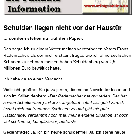
Die Kräfte des Erfolgs
BRANDNEU
Frei Fahrt ohne Punkte
Der Finanzmanager
Suchmaschinenoptimierung mit der Top10-Checkliste
Schnell und kompakt
NEU
Nützliche Problemlösungen
Für ein erfolgreiches Leben
Kaufe doch Deine Schulden
Behalten Sie den Überblick
BRANDNEU
Platzieren Sie sich bei Google ganz oben
Schach der SCHUFA
FRISCH EINGETROFFEN
Vermögenssicherung durch GbR-Vertrag
Mental Force
NEU
Die geniale Lösung zum schnellen Schuldenabbau
Schnell eine saubere SCHUFA
Schutzwall für Hab und Gut
Entfalten Sie Ihre geistigen Kräfte
Die Macht des Schuldners
TIPP
Das richtige Post-Know-How
NEUERSCHEINUNG
GbR-Vertrag mit beschränkter Haftung
Mental Force - Hörbuch
BESTSELLER
Der Weg zur finanziellen Freiheit
Schulden liegen nicht vor der Haustür
Ihren Zeitgewinn maximieren
GbR als Einzelperson gründen
Geistigen Kräfte, die unter die Haut gehen
Federleicht lebendig schreiben
SCHREIB-TIPP
GbR-Vertrag mit beschränkter Haftung
BRANDNEU
Sich rechtlich einrichten
Nutze Deine geistigen Waffen
BRANDNEU
… sondern stehen
nur auf dem Papier
.
Ohne Probleme clever Texten und Schreiben
GbR als Einzelperson gründen
Schützen Sie sich
Das Kapital Ihrer geistigen Möglichkeiten
Die Macht des Telefax
NEU
Stiftung gründen und profitabel vermarkten
Schlüssel des Erfolgs
BRANDNEU
Das sagte ich zu einem Vetter meines verstorbenen Vaters Franz
Zeit & Kommunikationsgewinn
Gründen Sie Ihre Stiftung
Methoden der Lebenstechnik
Rademacher, als der mich erstaunt fragte, wie ich ohne seelischen
Mittel gegen Titel
EMPFEHLUNG
Hilf Dir selbst, hilft Dir Gott
TIPP
Schaden zu nehmen meinen hohen Schuldenberg von 2,5
Sichern Sie Einkommen und Vermögenswerte 100%-tig ab
Immer den Geist zum TUN begeistern
Millionen Euro bewältigt hätte.
Bekannt wie ein bunter Hund im Internet
INTERNET-TIPP
Die Feuerkraft
TIPP
schnell im Internet bekannt werden und damit viel Geld verdienen
Holen Sie Erfolg in Ihr Leben
Ich habe da so einen Verdacht.
Schreib Dich reich
SCHREIB VERTRIEBS TIPP
Mit System zum Erfolg
GEHEIMTIPP
Vom Gedanken zum Bestseller
Vielleicht gehören Sie ja zu jenen, die meine Newsletter lesen und
Starten Sie endlich durch
sich im Stillen denken:
»Der Rademacher hat gut reden. Der hat
seinen Schuldenberg mit links abgebaut, lehnt sich jetzt zurück,
textet mich mit frommen Sprüchen zu und gibt mir gute
Ratschläge. Verdammt noch mal, meine eigene Situation ist doch
viel schlimmer, komplizierter, anders!«
Gegenfrage:
Ja, ich bin heute schuldenfrei, Ja, ich stehe heute