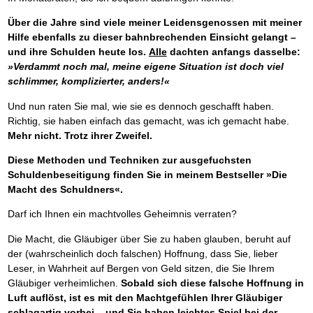
Über die Jahre sind viele meiner Leidensgenossen mit meiner
Hilfe ebenfalls zu dieser bahnbrechenden Einsicht gelangt –
und ihre Schulden heute los.
Alle
dachten anfangs dasselbe:
»Verdammt noch mal, meine eigene Situation ist doch viel
schlimmer, komplizierter, anders!«
Und nun raten Sie mal, wie sie es dennoch geschafft haben.
Richtig, sie haben einfach das gemacht, was ich gemacht habe.
Mehr nicht. Trotz ihrer Zweifel.
Diese Methoden und Techniken zur ausgefuchsten
Schuldenbeseitigung finden Sie in meinem Bestseller »Die
Macht des Schuldners«.
Darf ich Ihnen ein machtvolles Geheimnis verraten?
Die Macht, die Gläubiger über Sie zu haben glauben, beruht auf
der (wahrscheinlich doch falschen) Hoffnung, dass Sie, lieber
Leser, in Wahrheit auf Bergen von Geld sitzen, die Sie Ihrem
Gläubiger verheimlichen.
Sobald sich diese falsche Hoffnung in
Luft auflöst, ist es mit den Machtgefühlen Ihrer Gläubiger
schlagartig vorbei – und Sie haben leichtes Spiel bei der