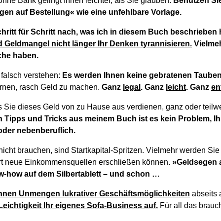
hne Bank gelingt Ihnen leichter, als Sie glauben.
Benutzen Si
en auf Bestellung« wie eine unfehlbare Vorlage.
hritt für Schritt nach, was ich in diesem Buch beschrieben
rd Geldmangel nicht länger Ihr Denken tyrannisieren.
Vielmeh
iche haben.
 falsch verstehen:
Es werden Ihnen keine gebratenen Tauben 
ernen, rasch Geld zu machen.
Ganz
legal
. Ganz
leicht
. Ganz
en
ss Sie dieses Geld von zu Hause aus verdienen, ganz oder teilwei
ten Tipps und Tricks aus meinem Buch ist es kein Problem, 
 oder nebenberuflich.
icht brauchen, sind Startkapital-Spritzen. Vielmehr werden Sie
rt neue Einkommensquellen erschließen können.
»Geldsegen a
w-how auf dem Silbertablett – und schon …
Ihnen Unmengen lukrativer Geschäftsmöglichkeiten
abseits 
Leichtigkeit Ihr eigenes Sofa-Business auf.
Für all das brauc