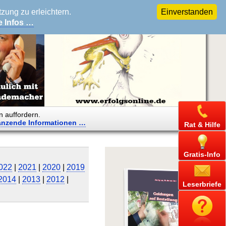
ung zu erleichtern.
Einverstanden
e Infos …
n auffordern.
änzende
Informationen …
Rat & Hilfe
Gratis-Info
022
|
2021
|
2020
|
2019
2014
|
2013
|
2012
|
Leserbriefe