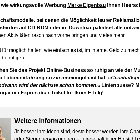
, wie wirkungsvolle Werbung
Marke Eigenbau
Ihnen Heersc
chäftsmodelle, bei denen die Möglichkeit teurer Reklamation
kostenfrei auf CD-ROM oder im Downloadpaketset alle notw
hen Aktivitäten rasch nach vorne bringen und vieles mehr.
 für möglich halten, wie einfach es ist, im Internet Geld zu mach
e benötigen.
en Sie das Projekt Online-Business so ruhig an wie der Mult
ne Lebenserfahrung so zusammengefasst hat:
»Geschäftsge
endwann wird der nächste schon kommen.«
Linienbusse? M
 sogar ein Expressbus-Ticket für Ihren Erfolg!
Weitere Informationen
Je besser Ihre Ideen sind, desto besser werden Ihre Cha
oder Sieger hervorzugehen – in geschäftlicher Hinsicht 