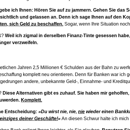
 gebe ich Ihnen: Hören Sie auf zu jammern. Gehen Sie das
ichtlich und gelassen an. Denn ich sage Ihnen auf den Ko
en, sich Geld zu beschaffen.
Sogar, wenn Ihre Situation noch 
iß?
Weil ich zigmal in derselben Finanz-Tinte gesessen habe, 
änger verzweifeln.
tlichen Jahren 2,5 Millionen € Schulden aus der Bahn zu werfe
eschaffung komplett neu orientieren. Denn für Banken war ich g
tgedrungen andere, unbekannte Geld-, Einnahme- und Kreditqu
n?
Diese Alternativen gibt es zuhauf. Sie haben mir geholfen,
zuwerden.
Komplett.
ine Entscheidung:
»Du wirst nie, nie,
nie
wieder einen Bankkr
 einziges deiner Geschäfte!
«
An diesen Schwur halte ich mich 