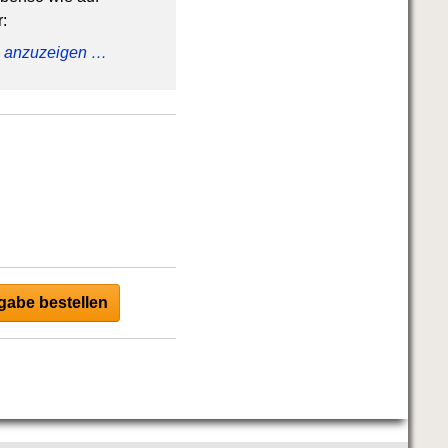
:
ig anzuzeigen …
abe bestellen