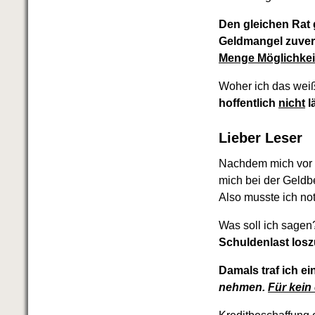
Das richtige Post-Know-How
NEUERSCHEINUNG
Den gleichen Rat
Ihren Zeitgewinn maximieren
Geldmangel zuvers
GbR-Vertrag mit beschränkter
Menge Möglichkeit
Haftung
BRANDNEU
GbR als Einzelperson gründen
Woher ich das we
hoffentlich
nicht
l
Lieber Leser
Nachdem mich vor e
mich bei der Geldb
Also musste ich no
Was soll ich sage
Schuldenlast los
Damals traf ich e
nehmen.
Für kein