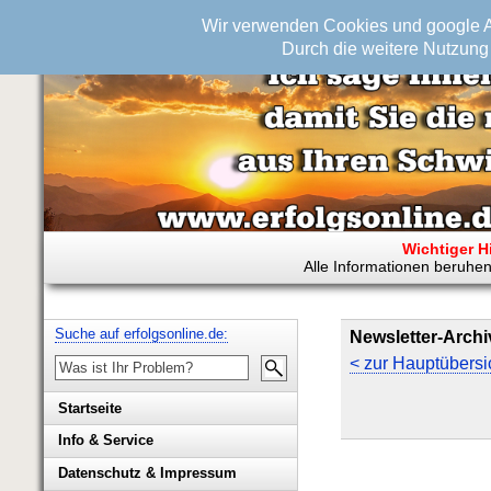
Wir verwenden Cookies und google An
Durch die weitere Nutzung 
Wichtiger H
Alle Informationen beruhen
Suche auf erfolgsonline.de:
Newsletter-Archi
< zur Hauptübersi
Startseite
Info & Service
Biografie Wolfgang Rademacher
Datenschutz & Impressum