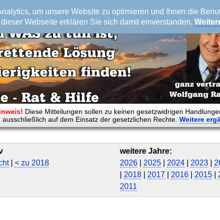
alytics, um unsere Website zu optimieren und Ihnen die Benutz
dieser Webseite erklären Sie sich damit einverstanden.
Weiter
inweis!
Diese Mitteilungen sollen zu keinen gesetzwidrigen Handlunge
 ausschließlich auf dem Einsatz der gesetzlichen Rechte.
Weitere
erg
v
weitere Jahre:
cht
|
< zu 2018
2026
|
2025
|
2024
|
2023
|
2
|
2018
|
2017
|
2016
|
2015
|
2011