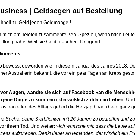
usiness | Geldsegen auf Bestellung
chnell zu Geld jeden Geldmangel!
 mich am Telefon zusammenreißen. Speziell, wenn mich Leute 
eiflung nahe. Weil sie Geld brauchen. Dringend.
hlimmeres.
 so bewusst geworden wie in diesem Januar des Jahres 2018. 
ner Australierin bekannt, die vor ein paar Tagen an Krebs gesto
vor Augen, wandte sie sich auf Facebook »an die Menschhei
um jene Dinge zu kümmern, die wirklich zählen im Leben.
Und 
ostbarkeiten des Alltags gehört die Hetzjagd nach Geld ganz ge
me Sache, deine Sterblichkeit mit 26 Jahren zu begreifen und z
vor ihrem Tod. Und weiter:
»Ich wünsche mir, dass die Leute auf
ress aufzuregen. Denkt lieber an jemanden, der wirklich ein Pr