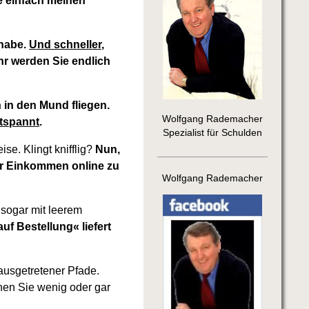
e einfach meinen
 habe.
Und schneller,
r werden Sie endlich
in den Mund fliegen.
Wolfgang Rademacher
tspannt
.
Spezialist für Schulden
se. Klingt knifflig?
Nun,
Ihr Einkommen online zu
Wolfgang Rademacher
 sogar mit leerem
uf Bestellung« liefert
ausgetretener Pfade.
hen Sie wenig oder gar