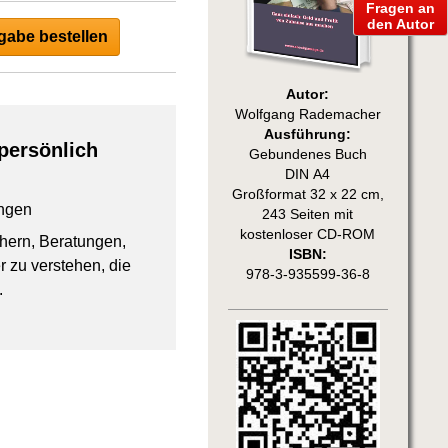
Fragen an
den Autor
abe bestellen
Autor:
Wolfgang Rademacher
Ausführung:
persönlich
Gebundenes Buch
DIN A4
Großformat 32 x 22 cm,
ngen
243 Seiten mit
kostenloser CD-ROM
chern, Beratungen,
ISBN:
 zu verstehen, die
978-3-935599-36-8
.