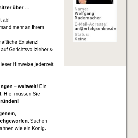
sitzer über …
t ab!
iemand mehr an Ihrem
haftliche Existenz!
auf Gerichtsvollzieher &
ieser Hinweise jederzeit
ngen – weltweit!
Ein
ll. Hier müssen Sie
gründen!
agenem,
achgeworfen.
Suchen
sahnen wie ein König.