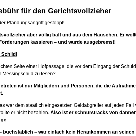
ühr für den Gerichtsvollzieher
er Pfändungsangriff gestoppt!
tsvollzieher aber völlig baff und aus dem Häuschen. Er wo
Forderungen kassieren – und wurde ausgebremst!
 Schild!
echten Seite einer Hofpassage, die vor dem Eingang der Schu
m Messingschild zu lesen?
etreten ist nur Mitgliedern und Personen, die die Aufnahm
t.
as war dem staatlich eingesetzten Geldabgreifer auf jeden Fall v
lte er nicht bezahlen.
Also ist er schnurstracks von danne
nge.
– buchstäblich – war einfach kein Herankommen an seinen 