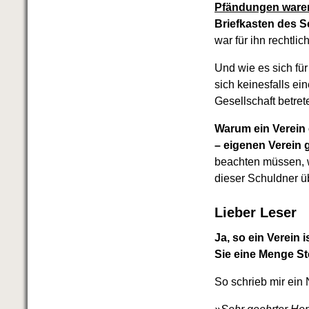
Das richtige Post-Know-How
Pfändungen waren
NEUERSCHEINUNG
Briefkasten des 
Ihren Zeitgewinn maximieren
war für ihn rechtli
GbR-Vertrag mit beschränkter
Haftung
BRANDNEU
Und wie es sich fü
GbR als Einzelperson gründen
sich keinesfalls e
Gesellschaft betre
Warum ein Verein e
– eigenen Verein 
beachten müssen, w
dieser Schuldner ü
Lieber Leser
Ja, so ein Verein 
Sie eine Menge Ste
So schrieb mir ein