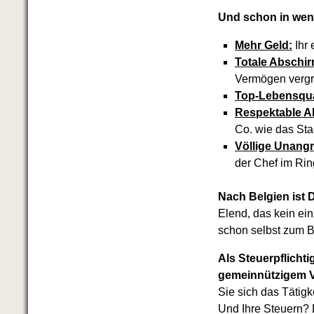
Und schon in weni
Mehr Geld:
Ihr 
Totale Abschi
Vermögen vergr
Top-Lebensqual
Respektable A
Co. wie das Sta
Völlige Unangre
der Chef im Rin
Nach Belgien ist 
Elend, das kein ein
schon selbst zum 
Als Steuerpflicht
gemeinnützigem V
Sie sich das Tätig
Und Ihre Steuern? 