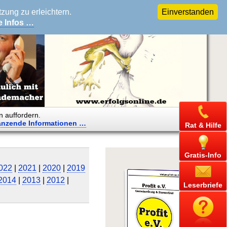
ung zu erleichtern.
Einverstanden
e Infos …
n auffordern.
änzende
Informationen …
Rat & Hilfe
Gratis-Info
022
|
2021
|
2020
|
2019
2014
|
2013
|
2012
|
Leserbriefe