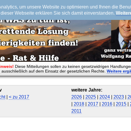
alytics, um unsere Website zu optimieren und Ihnen die Benutz
dieser Webseite erklären Sie sich damit einverstanden.
Weiter
inweis!
Diese Mitteilungen sollen zu keinen gesetzwidrigen Handlunge
 ausschließlich auf dem Einsatz der gesetzlichen Rechte.
Weitere
erg
v
weitere Jahre:
cht
|
< zu 2017
2026
|
2025
|
2024
|
2023
|
2
|
2018
|
2017
|
2016
|
2015
|
2011