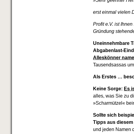
»Sehr geehrter He
erst einmal vielen 
Profit e.V. ist Ihn
Gründung stehende
Uneinnehmbare Tr
Abgabenlast-Eind
Alleskönner name
Tausendsassas umg
Als Erstes … besor
Keine Sorge:
Es i
alles, was Sie zu 
»Scharmützel« bei
Sollte sich beisp
Tipps aus diesem
und jeden Namen d