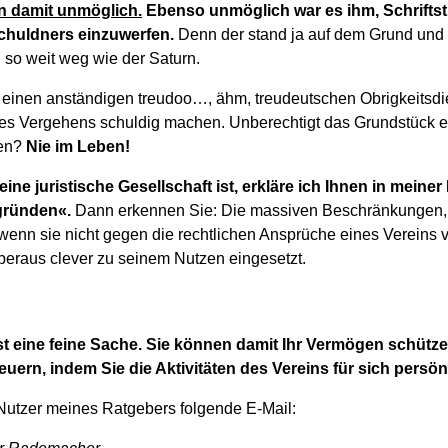
 damit unmöglich.
Ebenso unmöglich war es ihm, Schriftst
Schuldners einzuwerfen.
Denn der stand ja auf dem Grund und
ch so weit weg wie der Saturn.
r einen anständigen treudoo…, ähm, treudeutschen Obrigkeitsdie
ines Vergehens schuldig machen. Unberechtigt das Grundstück ei
ten?
Nie im Leben!
ine juristische Gesellschaft ist, erkläre ich Ihnen in meiner 
gründen«.
Dann erkennen Sie: Die massiven Beschränkungen,
enn sie nicht gegen die rechtlichen Ansprüche eines Vereins v
beraus clever zu seinem Nutzen eingesetzt.
ist eine feine Sache. Sie können damit Ihr Vermögen schütze
uern, indem Sie die Aktivitäten des Vereins für sich persön
 Nutzer meines Ratgebers folgende E-Mail: