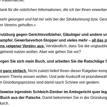
rr Rademacher,
Dank für die nützlichen Informationen, die ich bei Ihnen erwerben
en sehr gelungen und hat mir sehr bei der Strukturierung bzw. Gest
n Vereins geholfen.«
utzburg gegen Gerichtsvollzieher, Gläubiger und andere 
ampfer, Gewerbeverbot-Stopper und vieles mehr –
all das 
ns »eigener Verein« aus.
Verständlich, dass Sie die unglaubli
ehend nutzen wollen. Aber wie gehen Sie vor?
gen Sie sich mein Buch, und arbeiten Sie die Ratschläge Sch
st ganz einfach.
Nicht zuletzt liefert Ihnen dieser Ratgeber kom
diesem Thema wissen wollen. Und jede Auskunft ist praxisbewähr
m Gründungsprozess sind damit rasch Schnee von gestern.
ielsweise irgendein Schleich-Denker im Amtsgericht quer leg
 Buch aus der Patsche.
Damit bekommen Sie in der Gründung
urch.