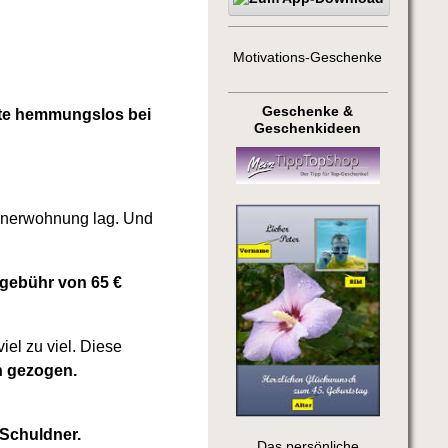
Motivations-Geschenke
Geschenke &
llte hemmungslos bei
Geschenkideen
ldnerwohnung lag. Und
egebühr von 65 €
iel zu viel. Diese
n gezogen.
Schuldner.
Das persönliche