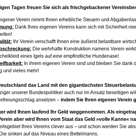
gen Tagen freuen Sie sich als frischgebackener Vereinsbe
eigener Verein nimmt Ihnen erhebliche Steuern und Abgabenlas
rmung:
Dank Ihres eigenen Vereins kann sich mit Sicherheit n
eifen!
ität:
Ihr Verein verschafft Ihnen eine äußerst belastbare wirtsc
bschreckung:
Die wehrhafte Konstruktion namens Verein wirkt 
chelkleid eines Igels auf eine empfindliche Hundenase!
ifbarkeit:
In ihrem eigenen Verein sind und bleiben Sie dank d
g und vieles mehr!
Deutschland das Land mit den gigantischsten Steuerbelastu
ziger unserer Bundespolitiker auch nur im Ansatz beseitigen wi
Befreiungsschlag ansetzen –
indem Sie Ihren eigenen Verein 
iger wird Ihnen laufend Ihr Geld weggenommen. Als eingetr
erein aber wird Ihnen vom Staat das Geld »volle Kanne« n
keitsgebiet Ihres Vereins clever aus – und schon werden Sie ab
Die sinken auf das Niveau eines Bettelmanns.