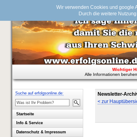
Wir verwenden Cookies und google An
Durch die weitere Nutzung 
Wichtiger H
Alle Informationen beruhen
Suche auf erfolgsonline.de:
Newsletter-Archi
< zur Hauptübersi
Startseite
Info & Service
Biografie Wolfgang Rademacher
Datenschutz & Impressum