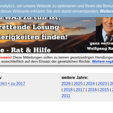
alytics, um unsere Website zu optimieren und Ihnen die Benutz
dieser Webseite erklären Sie sich damit einverstanden.
Weiter
inweis!
Diese Mitteilungen sollen zu keinen gesetzwidrigen Handlunge
 ausschließlich auf dem Einsatz der gesetzlichen Rechte.
Weitere
erg
v
weitere Jahre:
cht
|
< zu 2017
2026
|
2025
|
2024
|
2023
|
2
|
2018
|
2017
|
2016
|
2015
|
2011