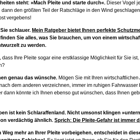
eiten steht: »Mach Pleite und starte durch«.
Dieser Vogel je
d dann den größten Teil der Ratschläge in den Wind geschlag
bst vergebens!
Sie schlauer.
Mein Ratgeber bietet Ihnen perfekte Schutz
inden Sie alles, was Sie brauchen, um von einem wirtschaf
entwurzelt zu werden.
dass Ihre Pleite sogar eine erstklassige Möglichkeit für Sie ist,
n?
Ihnen genau das wünsche.
Mögen Sie mit Ihren wirtschaftlichen 
 nach dem anderen verzeichnen, immer im ruhigen Fahrwasser 
er dann könnte ich Ihnen ebenso gut wünschen, dass Ihnen geb
ben ist kein Schlaraffenland. Nicht umsonst klingen »unt
on verdächtig ähnlich.
Sprich: Die Pleite-Gefahr ist immer d
in Weg mehr an Ihrer Pleite vorbeigehen, entscheidet in dies