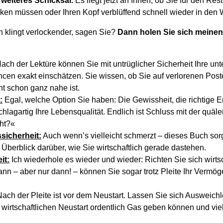
 weiteres Schicksal.
Es liegt jetzt an Ihnen, ob Sie für den Res
en müssen oder Ihren Kopf verblüffend schnell wieder in den 
 klingt verlockender, sagen Sie?
Dann holen Sie sich meinen
ach der Lektüre können Sie mit untrüglicher Sicherheit Ihre u
en exakt einschätzen. Sie wissen, ob Sie auf verlorenen Post
ht schon ganz nahe ist.
:
Egal, welche Option Sie haben: Die Gewissheit, die richtige E
hlagartig Ihre Lebensqualität. Endlich ist Schluss mit der quäl
cht?«
sicherheit:
Auch wenn’s vielleicht schmerzt – dieses Buch sorg
 Überblick darüber, wie Sie wirtschaftlich gerade dastehen.
it:
Ich wiederhole es wieder und wieder: Richten Sie sich wirts
ann – aber nur dann! – können Sie sogar trotz Pleite Ihr Vermög
ach der Pleite ist vor dem Neustart. Lassen Sie sich Ausweich
wirtschaftlichen Neustart ordentlich Gas geben können und vie