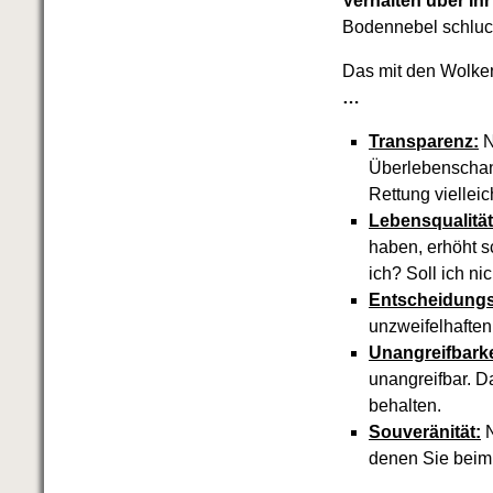
Verhalten über Ihr
Bodennebel schluck
Das mit den Wolken
…
Transparenz:
N
Überlebenschanc
Rettung vielleic
Lebensqualität
haben, erhöht sc
ich? Soll ich ni
Entscheidungs
unzweifelhaften
Unangreifbarke
unangreifbar. D
behalten.
Souveränität:
N
denen Sie beim 