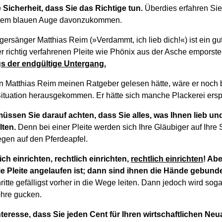
 Sicherheit, dass Sie das Richtige tun.
Überdies erfahren Sie
inem blauen Auge davonzukommen.
gersänger Matthias Reim (»Verdammt, ich lieb dich!«) ist ein gut
r richtig verfahrenen Pleite wie Phönix aus der Asche emporst
gs der endgültige Untergang.
n Matthias Reim meinen Ratgeber gelesen hätte, wäre er noch 
Situation herausgekommen. Er hätte sich manche Plackerei ersp
üssen Sie darauf achten, dass Sie alles, was Ihnen lieb und 
lten.
Denn bei einer Pleite werden sich Ihre Gläubiger auf Ihr
egen auf den Pferdeapfel.
lich einrichten, rechtlich einrichten,
rechtlich einrichten
! Abe
die Pleite angelaufen ist; dann sind ihnen die Hände gebund
ritte gefälligst vorher in die Wege leiten. Dann jedoch wird sog
öhre gucken.
Interesse, dass Sie jeden Cent für Ihren wirtschaftlichen Ne