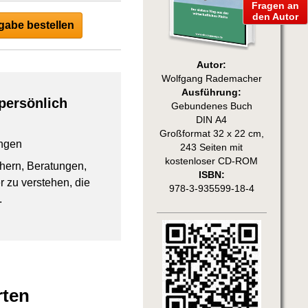
Fragen an
den Autor
abe bestellen
Autor:
Wolfgang Rademacher
Ausführung:
persönlich
Gebundenes Buch
DIN A4
Großformat 32 x 22 cm,
ngen
243 Seiten mit
kostenloser CD-ROM
chern, Beratungen,
ISBN:
 zu verstehen, die
978-3-935599-18-4
.
rten