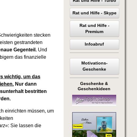
Rat und Hilfe - Turbo
Rat und Hilfe - Skype
Rat und Hilfe -
Premium
Schwierigkeiten stecken
eisten gestrandeten
Infoabruf
genaue Gegenteil.
Und
igern das finanzielle
Motivations-
Geschenke
s wichtig, um das
iehen.
Nur dann
Geschenke &
Geschenkideen
unterhalt bestritten
rden.
ich einrichten müssen, um
keiten
rz«
: Sie lassen die