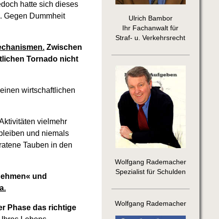
doch hatte sich dieses
en. Gegen Dummheit
Ulrich Bambor
Ihr Fachanwalt für
Straf- u. Verkehrsrecht
mechanismen.
Zwischen
tlichen Tornado nicht
 einen wirtschaftlichen
Aktivitäten vielmehr
bleiben und niemals
ratene Tauben in den
Wolfgang Rademacher
Spezialist für Schulden
ernehmen« und
a.
Wolfgang Rademacher
er Phase das richtige