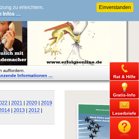
ung zu erleichtern.
Einverstanden
e Infos …
n auffordern.
änzende
Informationen …
Rat & Hilfe
Gratis-Info
022
|
2021
|
2020
|
2019
2014
|
2013
|
2012
|
Leserbriefe