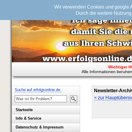
Wir verwenden Cookies und google An
Durch die weitere Nutzung 
Wichtiger H
Alle Informationen beruhen
Suche auf erfolgsonline.de:
Newsletter-Archi
< zur Hauptübersi
Startseite
Info & Service
Biografie Wolfgang Rademacher
Datenschutz & Impressum