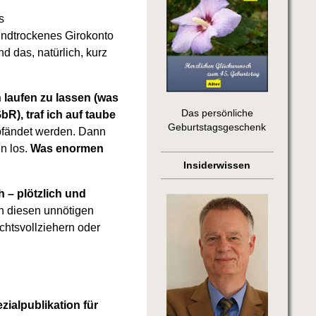
s
undtrockenes Girokonto
d das, natürlich, kurz
 laufen zu lassen (was
Das persönliche
R), traf ich auf taube
Geburtstagsgeschenk
pfändet werden. Dann
n los.
Was enormen
Insiderwissen
 – plötzlich und
h diesen unnötigen
chtsvollziehern oder
ialpublikation für