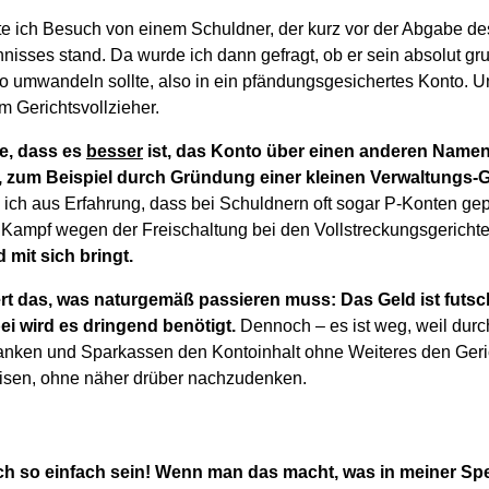
te ich Besuch von einem Schuldner, der kurz vor der Abgabe de
isses stand. Da wurde ich dann gefragt, ob er sein absolut gr
to umwandeln sollte, also in ein pfändungsgesichertes Konto. Un
m Gerichtsvollzieher.
te, dass es
besser
ist, das Konto über einen anderen Namen
, zum Beispiel durch Gründung einer kleinen Verwaltungs-Gb
ich aus Erfahrung, dass bei Schuldnern oft sogar P-Konten ge
he Kampf wegen der Freischaltung bei den Vollstreckungsgerichte
 mit sich bringt.
t das, was naturgemäß passieren muss: Das Geld ist futsch
ei wird es dringend benötigt.
Dennoch – es ist weg, weil durc
Banken und Sparkassen den Kontoinhalt ohne Weiteres den Geri
isen, ohne näher drüber nachzudenken.
h so einfach sein! Wenn man das macht, was in meiner Spez