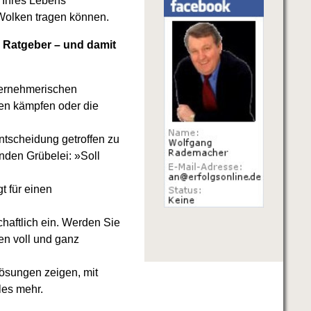
t Ihres Lebens
Wolken tragen können.
 Ratgeber – und damit
nternehmerischen
en kämpfen oder die
ntscheidung getroffen zu
enden Grübelei: »Soll
t für einen
chaftlich ein. Werden Sie
en voll und ganz
lösungen zeigen, mit
les mehr.