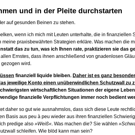
men und in der Pleite durchstarten
er auf gesunden Beinen zu stehen.
lken, wenn ich mich mit Leuten unterhalte, die in finanziellen 
 meine praxisbewährten Strategien erkläre. Was machen die m
nstatt das zu tun, was ich Ihnen rate, praktizieren sie das 
allen Ernstes, dass ihnen anschließend von gnadenlosen Gläub
n gezogen wird.
üssen
finanziell liquide bleiben.
Daher ist es ganz besonder
s jeweilige Konto einen unüberwindlichen Schutzwall zu z
chwierigsten wirtschaftlichen Situationen der eigene Lebens
endige finanzielle Verpflichtungen immer noch bedient we
tet daher so gut wie ausnahmslos, dass sich diese Leute rechtl
ten Basis aus peu à peu wieder aus ihren finanziellen Schwierig
ch predige also
»Weiß«
. Was machen die? Sie wählen
»Schwa
tzwall schleifen. Wie blöd kann man sein?