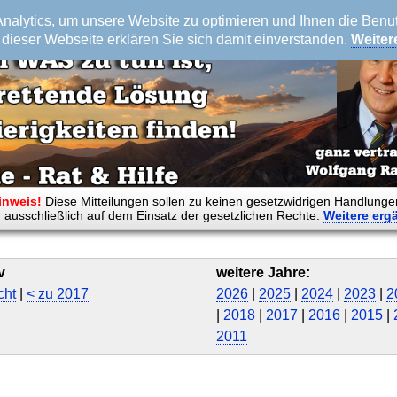
alytics, um unsere Website zu optimieren und Ihnen die Benutz
dieser Webseite erklären Sie sich damit einverstanden.
Weiter
inweis!
Diese Mitteilungen sollen zu keinen gesetzwidrigen Handlunge
 ausschließlich auf dem Einsatz der gesetzlichen Rechte.
Weitere
erg
v
weitere Jahre:
cht
|
< zu 2017
2026
|
2025
|
2024
|
2023
|
2
|
2018
|
2017
|
2016
|
2015
|
2011