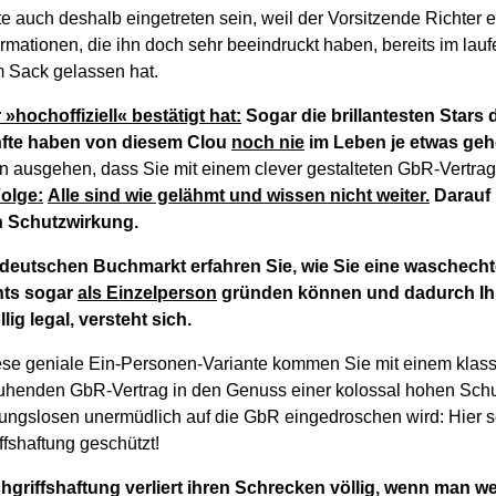
te auch deshalb eingetreten sein, weil der Vorsitzende Richter 
rmationen, die ihn doch sehr beeindruckt haben, bereits im lau
 Sack gelassen hat.
 »hochoffiziell« bestätigt hat:
Sogar die brillantesten Stars 
nfte haben von diesem Clou
noch nie
im Leben je etwas geh
on ausgehen, dass Sie mit einem clever gestalteten GbR-Vertra
olge:
Alle sind wie gelähmt und wissen nicht weiter.
Darauf b
n Schutzwirkung.
deutschen Buchmarkt erfahren Sie, wie Sie eine waschechte 
hts sogar
als Einzelperson
gründen können und dadurch Ihr
ig legal, versteht sich.
se geniale Ein-Personen-Variante kommen Sie mit einem klass
uhenden GbR-Vertrag in den Genuss einer kolossal hohen Sch
ngslosen unermüdlich auf die GbR eingedroschen wird: Hier s
fshaftung geschützt!
griffshaftung verliert ihren Schrecken völlig, wenn man wei