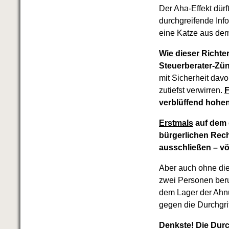
Der Aha-Effekt dürf
durchgreifende Info
eine Katze aus dem
Wie dieser Richter
Steuerberater-Zü
mit Sicherheit dav
zutiefst verwirren.
F
verblüffend hohe
Erstmals
auf dem 
bürgerlichen Rec
ausschließen – völl
Aber auch ohne die
zwei Personen ber
dem Lager der Ahnu
gegen die Durchgrif
Denkste! Die Durch