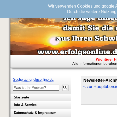
Wir verwenden Cookies und google An
Durch die weitere Nutzung 
Wichtiger H
Alle Informationen beruhen
Suche auf erfolgsonline.de:
Newsletter-Archi
< zur Hauptübersi
Startseite
Info & Service
Biografie Wolfgang Rademacher
Datenschutz & Impressum