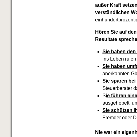
außer Kraft setzen
verständlichen W
einhundertprozenti
Hören Sie auf den
Resultate spreche
Sie haben den 
ins Leben rufe
Sie haben umf
anerkannten Gb
Sie sparen bei
Steuerberater d
S
ie führen ein
ausgehebelt, un
Sie schützen I
Fremder oder Dr
Nie war ein eigen