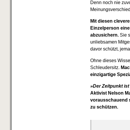
Denn noch nie zuvo
Meinungsverschiede
Mit diesen clevere
Einzelperson eine
abzusichern.
Sie s
unliebsamen Mitges
davor schützt, jem
Ohne dieses Wissen 
Schleudersitz.
Mach
einzigartige Spez
»Der Zeitpunkt ist
Aktivist Nelson Ma
vorausschauend s
zu schützen.