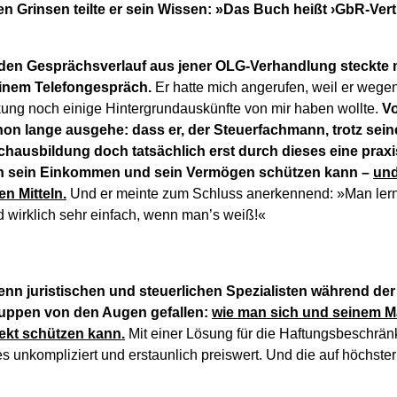
n Grinsen teilte er sein Wissen: »Das Buch heißt ›GbR-Ver
den Gesprächsverlauf aus jener OLG-Verhandlung steckte m
einem Telefongespräch.
Er hatte mich angerufen, weil er wege
ng noch einige Hintergrundauskünfte von mir haben wollte.
Vo
hon lange ausgehe: dass er, der Steuerfachmann, trotz sei
hausbildung doch tatsächlich erst durch dieses eine prax
nn sein Einkommen und sein Vermögen schützen kann –
und
n Mitteln.
Und er meinte zum Schluss anerkennend: »Man ler
 wirklich sehr einfach, wenn man’s weiß!«
 denn juristischen und steuerlichen Spezialisten während d
huppen von den Augen gefallen:
wie man sich und seinem Ma
fekt schützen kann.
Mit einer Lösung für die Haftungsbeschränk
es unkompliziert und erstaunlich preiswert. Und die auf höchster