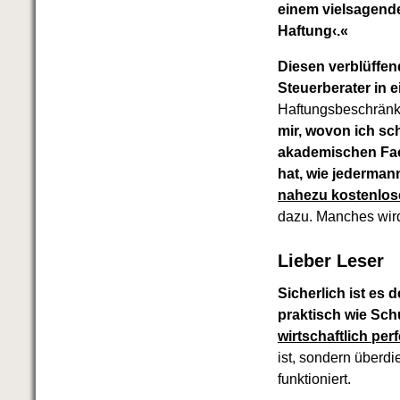
einem vielsagende
Haftung‹.«
Diesen verblüffen
Steuerberater in 
Haftungsbeschränku
mir, wovon ich sc
akademischen Fac
hat, wie jederma
nahezu kostenlose
dazu. Manches wird
Lieber Leser
Sicherlich ist es
praktisch wie Sc
wirtschaftlich per
ist, sondern überdi
funktioniert.