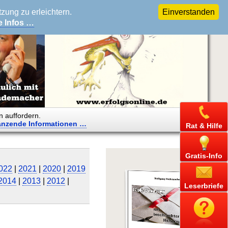
ung zu erleichtern.
Einverstanden
e Infos …
n auffordern.
änzende
Informationen …
Rat & Hilfe
Gratis-Info
022
|
2021
|
2020
|
2019
2014
|
2013
|
2012
|
Leserbriefe