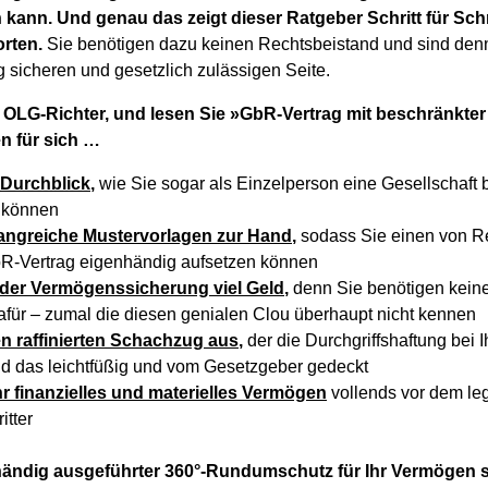
 kann. Und genau das zeigt dieser Ratgeber Schritt für Schri
orten.
Sie benötigen dazu keinen Rechtsbeistand und sind den
g sicheren und gesetzlich zulässigen Seite.
 OLG-Richter, und lesen Sie »GbR-Vertrag mit beschränkter
n für sich …
Durchblick,
wie Sie sogar als Einzelperson eine Gesellschaft 
n können
angreiche Mustervorlagen zur Hand,
sodass Sie einen von R
R-Vertrag eigenhändig aufsetzen können
 der Vermögenssicherung viel Geld,
denn Sie benötigen kein
afür – zumal die diesen genialen Clou überhaupt nicht kennen
en raffinierten Schachzug aus,
der die Durchgriffshaftung bei 
d das leichtfüßig und vom Gesetzgeber gedeckt
hr finanzielles und materielles Vermögen
vollends vor dem lega
itter
händig ausgeführter 360°-Rundumschutz für Ihr Vermögen so