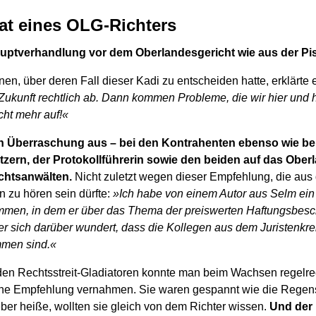
at eines OLG-Richters
auptverhandlung vor dem Oberlandesgericht wie aus der Pi
en, über deren Fall dieser Kadi zu entscheiden hatte, erklärte
n Zukunft rechtlich ab. Dann kommen Probleme, die wir hier und
cht mehr auf!«
en Überraschung aus – bei den Kontrahenten ebenso wie be
itzern, der Protokollführerin sowie den beiden auf das Ober
echtsanwälten.
Nicht zuletzt wegen dieser Empfehlung, die au
en zu hören sein dürfte:
»Ich habe von einem Autor aus Selm ein
mmen, in dem er über das Thema der preiswerten Haftungsbes
 er sich darüber wundert, dass die Kollegen aus dem Juristenkrei
men sind.«
en Rechtsstreit-Gladiatoren konnte man beim Wachsen regelrec
he Empfehlung vernahmen. Sie waren gespannt wie die Regen
ber heiße, wollten sie gleich von dem Richter wissen.
Und der 