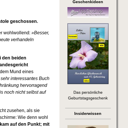
Geschenkideen
stole geschossen.
 er wohlwollend:
»Besser,
 heute verhandeln
i den beiden
landesgericht
s dem Mund eines
 sehr interessantes Buch
chränkung hervorragend
s noch nicht selbst auf
Das persönliche
Geburtstagsgeschenk
ht zusehen, als sie
Insiderwissen
schirme: Wie denn wohl
kam auf den Punkt; mit