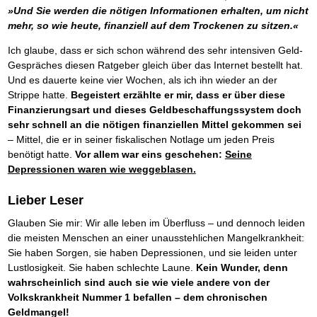
Das richtige Post-Know-How
NEUERSCHEINUNG
»Und Sie werden die nötigen Informationen erhalten, um nicht
Ihren Zeitgewinn maximieren
mehr, so wie heute, finanziell auf dem Trockenen zu sitzen.«
GbR-Vertrag mit beschränkter Haftung
BRANDNEU
GbR als Einzelperson gründen
Ich glaube, dass er sich schon während des sehr intensiven Geld-
Gespräches diesen Ratgeber gleich über das Internet bestellt hat.
Und es dauerte keine vier Wochen, als ich ihn wieder an der
Strippe hatte.
Begeistert erzählte er mir, dass er über diese
Finanzierungsart und dieses Geldbeschaffungssystem doch
sehr schnell an die nötigen finanziellen Mittel gekommen sei
– Mittel, die er in seiner fiskalischen Notlage um jeden Preis
benötigt hatte.
Vor allem war eins geschehen:
Seine
Depressionen waren wie weggeblasen.
Lieber Leser
Glauben Sie mir: Wir alle leben im Überfluss – und dennoch leiden
die meisten Menschen an einer unausstehlichen Mangelkrankheit:
Sie haben Sorgen, sie haben Depressionen, und sie leiden unter
Lustlosigkeit. Sie haben schlechte Laune.
Kein Wunder, denn
wahrscheinlich sind auch sie wie viele andere von der
Volkskrankheit Nummer 1 befallen – dem chronischen
Geldmangel!