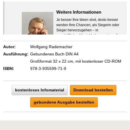
Weitere Informationen
Je besser Ihre Ideen sind, desto besser
werden Ihre Chancen, als Siegerin oder
Sieger hervorzugehen – in
geschäftlicher Hinsicht ebenso wie auf
beruflichem oder privatem Gebiet. Denn
eins ist todsicher:
Autor:
Wolfgang Rademacher
Zeigen Sie mit der Maus hierhin, um
Ausführung:
Gebundenes Buch DIN A4
den Text vollständig anzuzeigen …
Großformat 32 x 22 cm, mit kostenloser CD-ROM
ISBN:
978-3-935599-71-9
kostenloses Infomaterial
Download bestellen
gebundene Ausgabe bestellen