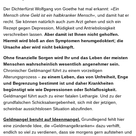
Der Dichterfürst Wolfgang von Goethe hat mal erkannt:
»Ein
Mensch ohne Geld ist ein halbkranker Mensch«
, und damit hat er
recht. Sie können natürlich auch zum Arzt gehen und sich ein
Rezept gegen Depression, Müdigkeit und Antriebslosigkeit
verschreiben lassen.
Aber damit ist Ihnen nicht geholfen.
Hiermit wird bloß an den Symptomen herumgedoktert; die
Ursache aber wird nicht bekämpft.
Ohne finanzielle Sorgen wird Ihr und das Leben der meisten
Menschen wahrscheinlich wesentlich angenehmer sein.
Chronischer Geldmangel führt zu einem vorzeitigen
Alterungsprozess –
zu einem Leben, das von Unfreiheit, Enge
und Begrenzung bestimmt ist und daher Krankheiten
begünstigt wie wie Depressionen oder Schlaflosigkeit.
Geldmangel führt auch zu einer fatalen Lethargie. Und zu der
grundfalschen Schicksalsergebenheit, sich mit der jetzigen,
scheinbar aussichtslosen Situation abzufinden.
Geldmangel beruht auf Ideenmangel.
Grundlegend fehlt hier
eine zündende Idee, die »Geldmangelkranken« dazu verhilft,
endlich so viel zu verdienen, dass sie morgens gern aufstehen und