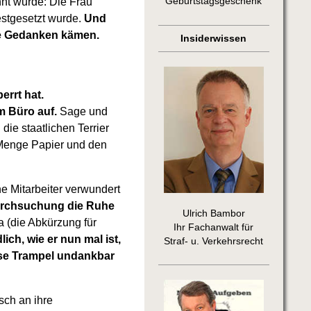
nt wurde: Die Frau
Geburtstagsgeschenk
estgesetzt wurde.
Und
me Gedanken kämen.
Insiderwissen
errt hat.
m Büro auf.
Sage und
die staatlichen Terrier
 Menge Papier und den
e Mitarbeiter verwundert
urchsuchung die Ruhe
Ulrich Bambor
a (die Abkürzung für
Ihr Fachanwalt für
ich, wie er nun mal ist,
Straf- u. Verkehrsrecht
ese Trampel undankbar
sch an ihre