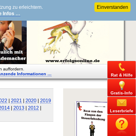
ung zu erleichtern.
Einverstanden
e Infos …
n auffordern.
änzende
Informationen …
Rat & Hilfe
Gratis-Info
022
|
2021
|
2020
|
2019
2014
|
2013
|
2012
|
Leserbriefe