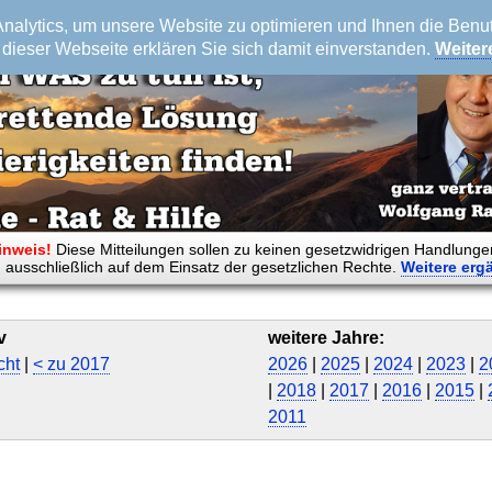
alytics, um unsere Website zu optimieren und Ihnen die Benutz
dieser Webseite erklären Sie sich damit einverstanden.
Weiter
inweis!
Diese Mitteilungen sollen zu keinen gesetzwidrigen Handlunge
 ausschließlich auf dem Einsatz der gesetzlichen Rechte.
Weitere
erg
v
weitere Jahre:
cht
|
< zu 2017
2026
|
2025
|
2024
|
2023
|
2
|
2018
|
2017
|
2016
|
2015
|
2011