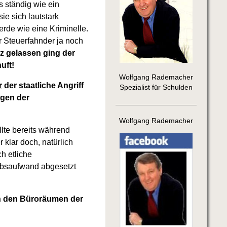
s ständig wie ein
ie sich lautstark
rde wie eine Kriminelle.
r Steuerfahnder ja noch
 gelassen ging der
uft!
Wolfgang Rademacher
r
der staatliche Angriff
Spezialist für Schulden
ngen der
Wolfgang Rademacher
lte bereits während
klar doch, natürlich
h etliche
ebsaufwand abgesetzt
in den Büroräumen der