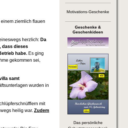
Motivations-Geschenke
 einem ziemlich flauen
Geschenke &
Geschenkideen
keineswegs herzlich:
Da
, dass dieses
etrieb habe.
Es ging
nahme gekommen sei,
villa samt
tsunterlagen wurden in
chlüpferschnüfflern mit
wegs heilig war.
Zudem
Das persönliche