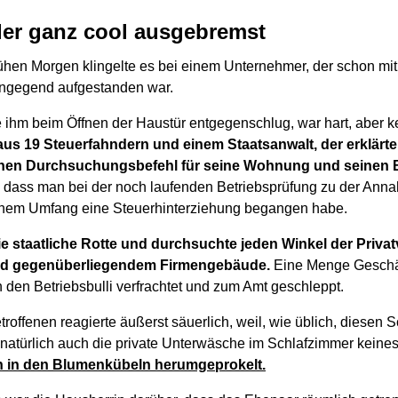
der ganz cool ausgebremst
ühen Morgen klingelte es bei einem Unternehmer, der schon mit
engegend aufgestanden war.
 ihm beim Öffnen der Haustür entgegenschlug, war hart, aber 
 aus 19 Steuerfahndern und einem Staatsanwalt, der erklärte
en Durchsuchungsbefehl für seine Wohnung und seinen B
, dass man bei der noch laufenden Betriebsprüfung zu der An
ichem Umfang eine Steuerhinterziehung begangen habe.
ie staatliche Rotte und durchsuchte jeden Winkel der Privat
d gegenüberliegendem Firmengebäude.
Eine Menge Geschäf
n den Betriebsbulli verfrachtet und zum Amt geschleppt.
roffenen reagierte äußerst säuerlich, weil, wie üblich, diesen S
atürlich auch die private Unterwäsche im Schlafzimmer keines
n in den Blumenkübeln herumgeprokelt.