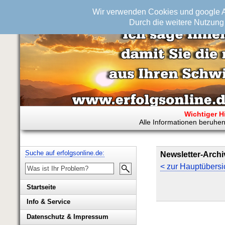
Wir verwenden Cookies und google An
Durch die weitere Nutzung 
Wichtiger H
Alle Informationen beruhen
Suche auf erfolgsonline.de:
Newsletter-Archi
< zur Hauptübersi
Startseite
Info & Service
Biografie Wolfgang Rademacher
Datenschutz & Impressum