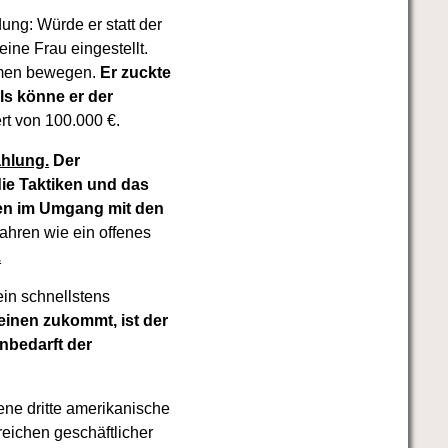
ung: Würde er statt der
ine Frau eingestellt.
ahmen bewegen.
Er zuckte
ls könne er der
t von 100.000 €.
ahlung.
Der
die Taktiken und das
en im Umgang mit den
ahren wie ein offenes
.
in schnellstens
inen zukommt, ist der
nbedarft der
rene dritte amerikanische
eichen geschäftlicher