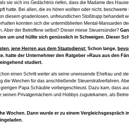
als sie sich ins Gedächtnis riefen, dass die Madame des Hause
t hatte. Bei allen, die es hören wollten oder nicht, beschwerte s
von diesem gnadenlosen, unfreundlichen Stoßtrupp behandelt we
erhalten konnten sich die untermöblierten Mental-Mansarden de
 Aber der Betroffene selbst? Dieser miese Steuersünder?
Ganz
tion um und hüllte sich genüsslich in Schweigen. Dieser Sch
sten, jene Herren aus dem Staatsdienst:
Schon lange,
bevo
te, hatte der Unternehmer den Ratgeber »Raus aus den Fä
eingehend studiert.
hon einen Schritt weiter als seine unwissende Ehefrau und stel
 die Weichen für das anschließende Steuerstrafverfahren. Aber 
m gierigen Papa Schäuble vorbeigeschleust. Dazu kam, dass auc
ie seinen Privatgemächern und Hobbys zugutekamen, als Betri
iche Wochen. Dann wurde er zu einem Vergleichsgespräch 
ingeladen.