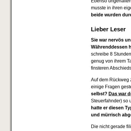
Ebenso ungehalten 
Das richtige Post-Know-How
NEUERSCHEINUNG
musste in ihren ei
Ihren Zeitgewinn maximieren
beide wurden dur
GbR-Vertrag mit beschränkter
Haftung
BRANDNEU
Lieber Leser
GbR als Einzelperson gründen
Sie war nervös un
Währenddessen hie
schreibe 8 Stunden 
genug von ihrem T
finsteren Abschied
Auf dem Rückweg zu
einige Fragen gest
selbst?
Das war d
Steuerfahnder) so
hatte er diesen 
und mürrisch abge
Die nicht gerade f