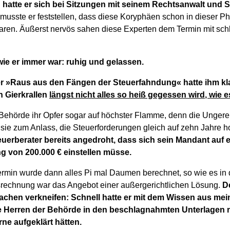
n hatte er sich bei Sitzungen mit seinem Rechtsanwalt und 
musste er feststellen, dass diese Koryphäen schon in dieser P
 waren. Äußerst nervös sahen diese Experten dem Termin mit sc
wie er immer war: ruhig und gelassen.
r »Raus aus den Fängen der Steuerfahndung« hatte ihm kl
n Gierkrallen
längst nicht alles so heiß gegessen wird, wie 
e Behörde ihr Opfer sogar auf höchster Flamme, denn die Ungerei
ie zum Anlass, die Steuerforderungen gleich auf zehn Jahre 
euerberater bereits angedroht, dass sich sein Mandant auf 
 von 200.000 € einstellen müsse.
ermin wurde dann alles Pi mal Daumen berechnet, so wie es in 
rechnung war das Angebot einer außergerichtlichen Lösung.
D
achen verkneifen: Schnell hatte er mit dem Wissen aus me
ie Herren der Behörde in den beschlagnahmten Unterlagen 
rne aufgeklärt hätten.