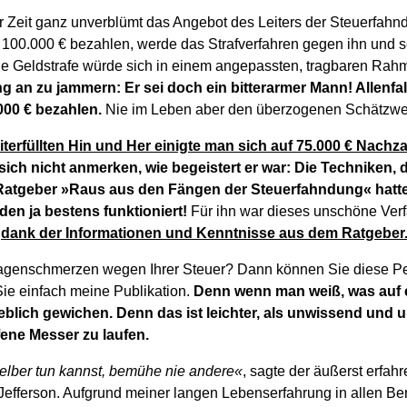
 Zeit ganz unverblümt das Angebot des Leiters der Steuerfahnd
 100.000 € bezahlen, werde das Strafverfahren gegen ihn und se
che Geldstrafe würde sich in einem angepassten, tragbaren R
 an zu jammern: Er sei doch ein bitterarmer Mann! Allenfal
000 € bezahlen.
Nie im Leben aber den überzogenen Schätzwer
iterfüllten Hin und Her einigte man sich auf 75.000 € Nachz
sich nicht anmerken, wie begeistert er war: Die Techniken, 
atgeber »Raus aus den Fängen der Steuerfahndung« hatt
den ja bestens funktioniert!
Für ihn war dieses unschöne Verf
–
dank der Informationen und Kenntnisse aus dem Ratgeber
genschmerzen wegen Ihrer Steuer? Dann können Sie diese Pe
Sie einfach meine Publikation.
Denn wenn man weiß, was auf e
blich gewichen. Denn das ist leichter, als unwissend und u
fene Messer zu laufen.
elber tun kannst, bemühe nie andere«
, sagte der äußerst erfah
efferson. Aufgrund meiner langen Lebenserfahrung in allen Ber