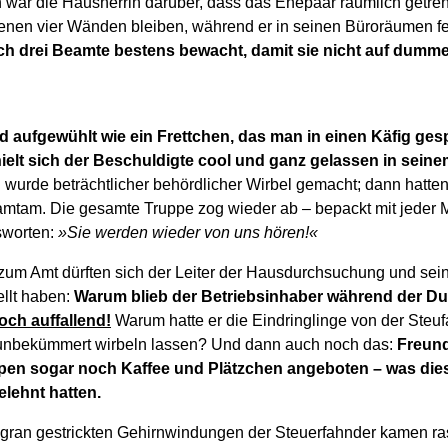
war die Hausherrin darüber, dass das Ehepaar räumlich getren
genen vier Wänden bleiben, während er in seinen Büroräumen f
ch drei Beamte bestens bewacht, damit sie nicht auf dum
d aufgewühlt wie ein Frettchen, das man in einen Käfig gesp
lt sich der Beschuldigte cool und ganz gelassen in seine
wurde beträchtlicher behördlicher Wirbel gemacht; dann hatten 
amtam. Die gesamte Truppe zog wieder ab – bepackt mit jeder
sworten:
»Sie werden wieder von uns hören!«
m Amt dürften sich der Leiter der Hausdurchsuchung und sein
ellt haben:
Warum blieb der Betriebsinhaber während der D
och auffallend!
Warum hatte er die Eindringlinge von der Steuf
 unbekümmert wirbeln lassen? Und dann auch noch das:
Freundl
Typen sogar noch Kaffee und Plätzchen angeboten – was di
lehnt hatten.
iligran gestrickten Gehirnwindungen der Steuerfahnder kamen ra