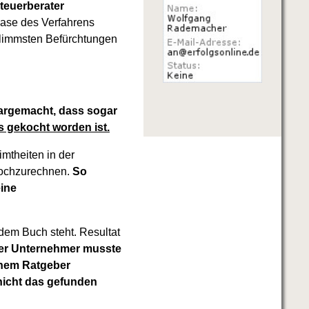
Steuerberater
hase des Verfahrens
hlimmsten Befürchtungen
argemacht, dass sogar
es gekocht worden ist.
mtheiten in der
hochzurechnen.
So
eine
dem Buch steht. Resultat
er Unternehmer musste
inem Ratgeber
nicht das gefunden