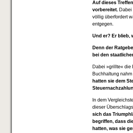
Auf dieses Treffe
vorbereitet.
Dabei 
völlig überfordert
entgegen.
Und er? Er blieb, 
Denn der Ratgebe
bei den staatliche
Dabei »grillte« di
Buchhaltung nahm s
hatten sie dem St
Steuernachzahlung
In dem Vergleichst
dieser Überschlags
sich das Triumphl
begriffen, dass d
hatten, was sie ge