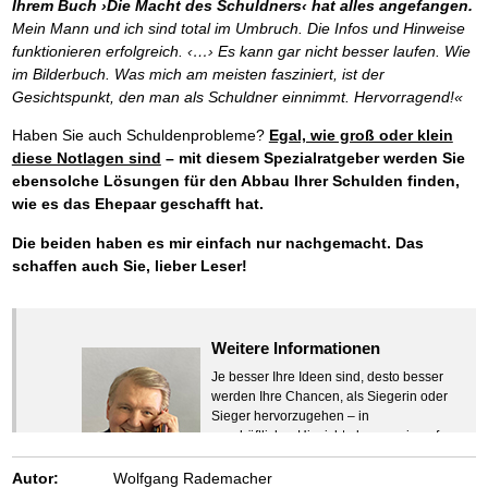
Ihrem Buch ›Die Macht des Schuldners‹ hat alles angefangen.
Mein Mann und ich sind total im Umbruch. Die Infos und Hinweise
funktionieren erfolgreich. ‹…› Es kann gar nicht besser laufen. Wie
im Bilderbuch. Was mich am meisten fasziniert, ist der
Gesichtspunkt, den man als Schuldner einnimmt. Hervorragend!«
Haben Sie auch Schuldenprobleme?
Egal, wie groß oder klein
diese Notlagen sind
– mit diesem Spezialratgeber werden Sie
ebensolche Lösungen für den Abbau Ihrer Schulden finden,
wie es das Ehepaar geschafft hat.
Die beiden haben es mir einfach nur nachgemacht. Das
schaffen auch Sie, lieber Leser!
Weitere Informationen
Je besser Ihre Ideen sind, desto besser
werden Ihre Chancen, als Siegerin oder
Sieger hervorzugehen – in
geschäftlicher Hinsicht ebenso wie auf
beruflichem oder privatem Gebiet. Denn
eins ist todsicher:
Autor:
Wolfgang Rademacher