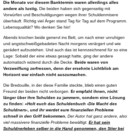
Die Monate vor diesem Banktermin waren allerdings alles
andere als lustig.
Die beiden haben sich gegenseitig mit
Vorwürfen und Beschuldigungen wegen ihrer Schuldenmisere
überhäuft. Richtig viel Ärger stand Tag für Tag auf dem Programm.
Lebensqualität? Wo denken Sie hin!
Abends krochen beide genervt ins Bett, um nach einer unruhigen
und angstschweißgebadeten Nacht morgens verärgert und wie
gerädert aufzustehen. Und auch das ist kennzeichnend für so eine
Lage: Sobald der eine etwas gesagt hatte, ging der andere
automatisch wütend durch die Decke.
Beide waren von
Verzweiflung zerfressen, denn der ersehnte Lichtblick am
Horizont war einfach nicht auszumachen.
Die Bredouille, in der diese Familie steckte, blieb einen guten
Freund der beiden nicht verborgen.
Er empfahl ihnen, nicht
länger über ihre Schulden zu jammern, sondern eine Lösung
zu finden:
»Holt euch das Schuldenbuch ›Die Macht des
Schuldners‹, und ihr werdet eure finanziellen Probleme
schnell in den Griff bekommen.
Der Autor hat ganz andere, also
viel massivere finanzielle Probleme bewältigt.
Er hat sein
Schuldnerleben selber in die Hand genommen, den Stier bei