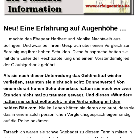
Die Kräfte des Erfolgs
BRANDNEU
Frei Fahrt ohne Punkte
Der Finanzmanager
Suchmaschinenoptimierung mit der Top10-Checkliste
Schnell und kompakt
NEU
Nützliche Problemlösungen
Für ein erfolgreiches Leben
Kaufe doch Deine Schulden
Behalten Sie den Überblick
BRANDNEU
Platzieren Sie sich bei Google ganz oben
Schach der SCHUFA
FRISCH EINGETROFFEN
Vermögenssicherung durch GbR-Vertrag
Mental Force
NEU
Die geniale Lösung zum schnellen Schuldenabbau
Schnell eine saubere SCHUFA
Schutzwall für Hab und Gut
Entfalten Sie Ihre geistigen Kräfte
Die Macht des Schuldners
TIPP
Das richtige Post-Know-How
NEUERSCHEINUNG
GbR-Vertrag mit beschränkter Haftung
Mental Force - Hörbuch
BESTSELLER
Der Weg zur finanziellen Freiheit
Neu! Eine Erfahrung auf Augenhöhe …
Ihren Zeitgewinn maximieren
GbR als Einzelperson gründen
Geistigen Kräfte, die unter die Haut gehen
Federleicht lebendig schreiben
SCHREIB-TIPP
GbR-Vertrag mit beschränkter Haftung
BRANDNEU
Sich rechtlich einrichten
Nutze Deine geistigen Waffen
BRANDNEU
… machte das Ehepaar Heribert und Monika Nachtweih aus
Ohne Probleme clever Texten und Schreiben
GbR als Einzelperson gründen
Schützen Sie sich
Das Kapital Ihrer geistigen Möglichkeiten
Solingen. Und zwar bei ihrem Gespräch über einen Vergleich zur
Die Macht des Telefax
NEU
Stiftung gründen und profitabel vermarkten
Schlüssel des Erfolgs
BRANDNEU
Zeit & Kommunikationsgewinn
Bereinigung ihrer hohen Schulden. Diese Aussprache hatten sie
Gründen Sie Ihre Stiftung
Methoden der Lebenstechnik
Mittel gegen Titel
mit dem Leiter der Rechtsabteilung und einem Vorstandsmitglied
EMPFEHLUNG
Hilf Dir selbst, hilft Dir Gott
TIPP
Sichern Sie Einkommen und Vermögenswerte 100%-tig ab
der Gläubigerbank geführt.
Immer den Geist zum TUN begeistern
Bekannt wie ein bunter Hund im Internet
INTERNET-TIPP
Die Feuerkraft
TIPP
schnell im Internet bekannt werden und damit viel Geld verdienen
Als sie nach dieser Unterredung das Geldinstitut wieder
Holen Sie Erfolg in Ihr Leben
verließen, staunten sie nicht schlecht: Donnerwetter! Von
Schreib Dich reich
SCHREIB VERTRIEBS TIPP
Mit System zum Erfolg
GEHEIMTIPP
Vom Gedanken zum Bestseller
einem derart hohen Schuldenerlass hätten sie noch vor zwei
Starten Sie endlich durch
Stunden nicht mal zu träumen gewagt.
Und dieses »Wunder«
hatten sie selbst vollbracht, in der Verhandlung mit den
beiden Bänkern.
Nie im Leben hätten sie daran geglaubt, dass sie
das in einem solch persönlichen Vergleichsgespräch eigenhändig
auf die Reihe bekämen.
Tatsächlich waren sie schweißgebadet zu diesem Termin mitten in