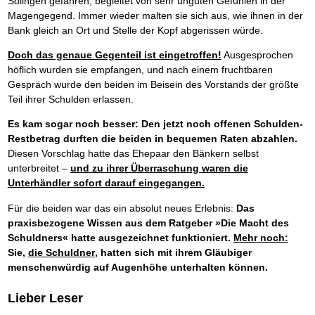
Solingen gefahren, begleitet von sehr unguten Gefühlen in der
Magengegend. Immer wieder malten sie sich aus, wie ihnen in der
Bank gleich an Ort und Stelle der Kopf abgerissen würde.
Doch das genaue Gegenteil ist eingetroffen!
Ausgesprochen
höflich wurden sie empfangen, und nach einem fruchtbaren
Gespräch wurde den beiden im Beisein des Vorstands der größte
Teil ihrer Schulden erlassen.
Es kam sogar noch besser: Den jetzt noch offenen Schulden-
Restbetrag durften die beiden in bequemen Raten abzahlen.
Diesen Vorschlag hatte das Ehepaar den Bänkern selbst
unterbreitet –
und zu ihrer Überraschung waren die
Unterhändler sofort darauf eingegangen.
Für die beiden war das ein absolut neues Erlebnis:
Das
praxisbezogene Wissen aus dem Ratgeber »Die Macht des
Schuldners« hatte ausgezeichnet funktioniert.
Mehr noch:
Sie,
die Schuldner
, hatten sich mit ihrem Gläubiger
menschenwürdig auf Augenhöhe unterhalten können.
Lieber Leser