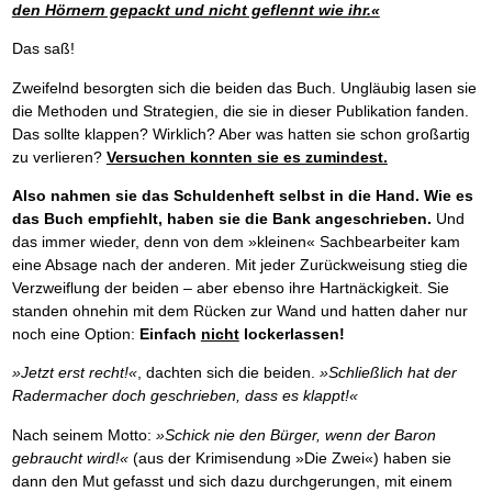
den Hörnern gepackt und nicht geflennt wie ihr.«
Das saß!
Zweifelnd besorgten sich die beiden das Buch. Ungläubig lasen sie
die Methoden und Strategien, die sie in dieser Publikation fanden.
Das sollte klappen? Wirklich? Aber was hatten sie schon großartig
zu verlieren?
Versuchen konnten sie es zumindest.
Also nahmen sie das Schuldenheft selbst in die Hand. Wie es
das Buch empfiehlt, haben sie die Bank angeschrieben.
Und
das immer wieder, denn von dem »kleinen« Sachbearbeiter kam
eine Absage nach der anderen. Mit jeder Zurückweisung stieg die
Verzweiflung der beiden – aber ebenso ihre Hartnäckigkeit. Sie
standen ohnehin mit dem Rücken zur Wand und hatten daher nur
noch eine Option:
Einfach
nicht
lockerlassen!
»Jetzt erst recht!«
, dachten sich die beiden.
»Schließlich hat der
Radermacher doch geschrieben, dass es klappt!«
Nach seinem Motto:
»Schick nie den Bürger, wenn der Baron
gebraucht wird!«
(aus der Krimisendung »Die Zwei«) haben sie
dann den Mut gefasst und sich dazu durchgerungen, mit einem