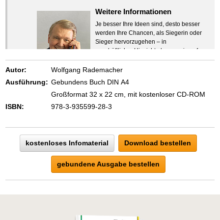
Weitere Informationen
Je besser Ihre Ideen sind, desto besser
werden Ihre Chancen, als Siegerin oder
Sieger hervorzugehen – in
geschäftlicher Hinsicht ebenso wie auf
beruflichem oder privatem Gebiet. Denn
eins ist todsicher:
Autor:
Wolfgang Rademacher
Zeigen Sie mit der Maus hierhin, um
Ausführung:
Gebundens Buch DIN A4
den Text vollständig anzuzeigen …
Großformat 32 x 22 cm, mit kostenloser CD-ROM
ISBN:
978-3-935599-28-3
kostenloses Infomaterial
Download bestellen
gebundene Ausgabe bestellen