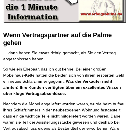
Platzieren Sie sich bei Google ganz oben
Frei Fahrt ohne Punkte
Der Finanzmanager
Mental Force
NEU
Die Macht des Schuldners (Hörbuch)
TIPP
Kaufe doch Deine Schulden
Behalten Sie den Überblick
BRANDNEU
Entfalten Sie Ihre geistigen Kräfte
Jetzt neu für Unterwegs
Die geniale Lösung zum schnellen Schuldenabbau
Mental Force - Hörbuch
Der Schuldenkalkulator
NEU
Die Macht des Schuldners
TIPP
Geistigen Kräfte, die unter die Haut gehen
Weg mit Ihren Schulden - per Mausklick
Der Weg zur finanziellen Freiheit
Nutze Deine geistigen Waffen
Mach Pleite und starte durch
TIPP
Federleicht lebendig schreiben
SCHREIB-TIPP
Das Kapital Ihrer geistigen Möglichkeiten
Der sichere Weg aus der wirtschaftlichen Pleite
Wenn Vertragspartner auf die Palme
Ohne Probleme clever Texten und Schreiben
Schlüssel des Erfolgs
Vermögenssicherung durch GbR-Vertrag
NEU
gehen
Die Macht des Telefax
NEU
Methoden der Lebenstechnik
Schutzwall für Hab und Gut
Zeit & Kommunikationsgewinn
Hilf Dir selbst, hilft Dir Gott
Schach dem Gerichtsvollzieher
TIPP
… dann haben Sie etwas richtig gemacht, als Sie den Vertrag
Mittel gegen Titel
EMPFEHLUNG
Immer den Geist zum TUN begeistern
Gerichtsvollziehervorschriften nutzen
abgeschlossen haben.
Sichern Sie Einkommen und Vermögenswerte 100%-tig ab
Die Feuerkraft
Weiße Weste durch Umzug
TIPP
TIPP
Bekannt wie ein bunter Hund im Internet
INTERNET-TIPP
Holen Sie Erfolg in Ihr Leben
Das Meldesystem clever nutzen
So wie ein Ehepaar, das ich gut kenne. Bei einer großen
schnell im Internet bekannt werden und damit viel Geld verdienen
Mit System zum Erfolg
Die Betablocker Insolvenz
GEHEIMTIPP
NEU
Möbelhaus-Kette hatten die beiden sich von ihrem ersparten Geld
Schreib Dich reich
SCHREIB VERTRIEBS TIPP
Starten Sie endlich durch
Insolvenzantrag abwehren
ein neues Schlafzimmer gegönnt.
Was die Verkäufer nicht
Vom Gedanken zum Bestseller
Finanzielle Freiheit trotz Insolvenz
TIPP
ahnten: Ihre Kunden verfügten über ein exzellentes Wissen
80% Ihrer Einnahmen behalten
über kluge Vertragsabschlüsse.
Wie man mit Pfändungen umgeht
BRANDNEU
Bestens informiert sein
Nachdem die Möbel angeliefert worden waren, wurde beim Aufbau
TV-Lehrgang: Wie man mit Pfändungen umgeht
EMPFEHLUNG
ihres Schlafzimmers in der neubezogenen Wohnung festgestellt,
Schnell und kompakt
dass einige wichtige Teile nicht mitgeliefert worden waren. Dabei
Schach der SCHUFA
FRISCH EINGETROFFEN
waren sie Teil der Ausstellungsstücke gewesen und deshalb bei
Schnell eine saubere SCHUFA
Vertragsabschluss eigens als Bestandteil der erworbenen Ware