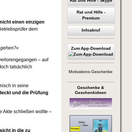
Rat und Hilfe - Skype
Rat und Hilfe -
Premium
nicht einen einzigen
Betriebsprüfer dem
Infoabruf
s gehen?«
Zum App-Download
verlorengegangen – auf
och tatsächlich
Motivations-Geschenke
nisch in seine
Geschenke &
deckt und die Prüfung
Geschenkideen
e Akte schließen wollte –
icht in die zu