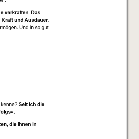
en.
e verkraften. Das
l Kraft und Ausdauer,
rmögen. Und in so gut
r kenne?
Seit ich die
folgs«.
en, die Ihnen in