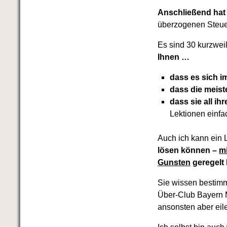
Anschließend hat 
überzogenen Steue
Es sind 30 kurzweil
Ihnen …
dass es sich i
dass die meis
dass sie all i
Lektionen einfa
Auch ich kann ein 
lösen können –
m
Gunsten
geregelt
Sie wissen bestimm
Über-Club Bayern M
ansonsten aber eil