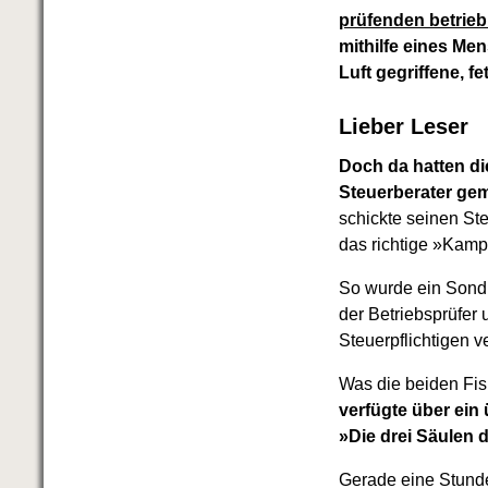
Das richtige Post-Know-How
prüfenden betrieb
NEUERSCHEINUNG
Ihren Zeitgewinn maximieren
mithilfe eines Me
GbR-Vertrag mit beschränkter
Luft gegriffene, 
Haftung
BRANDNEU
GbR als Einzelperson gründen
Lieber Leser
Doch da hatten di
Steuerberater ge
schickte seinen Ste
das richtige »Kampf
So wurde ein Sondi
der Betriebsprüfer
Steuerpflichtigen 
Was die beiden Fis
verfügte über ein
»Die drei Säulen d
Gerade eine Stunde