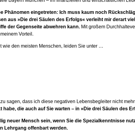
 wie Bayern München – im finanziellen und wirtschaftlichen Leb
lbe Phänomen eingetreten: Ich muss kaum noch Rückschläg
n aus »Die drei Säulen des Erfolgs« verleiht mir derart vie
ffe der Gegenseite abwehren kann.
Mit großem Durchhalteve
 meinem Vorteil.
t wie den meisten Menschen, leiden Sie unter …
u sagen, dass ich diese negativen Lebensbegleiter nicht meh
 habe, die auch auf Sie warten – in »Die drei Säulen des Er
llig neuer Mensch sein, wenn Sie die Spezialkenntnisse nutz
n Lehrgang offenbart werden.