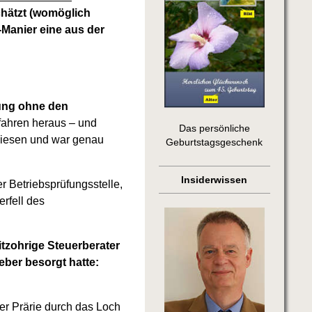
hätzt (womöglich
-Manier eine aus der
nung ohne den
fahren heraus – und
Das persönliche
erwiesen und war genau
Geburtstagsgeschenk
Insiderwissen
r Betriebsprüfungsstelle,
rfell des
itzohrige Steuerberater
eber besorgt hatte:
er Prärie durch das Loch