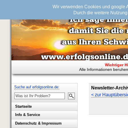
Wir verwenden Cookies und google An
Durch die weitere Nutzung 
Wichtiger H
Alle Informationen beruhen
Suche auf erfolgsonline.de:
Newsletter-Archi
< zur Hauptübersi
Startseite
Info & Service
Biografie Wolfgang Rademacher
Datenschutz & Impressum