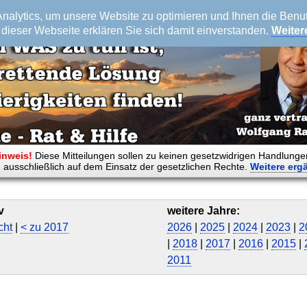
alytics, um unsere Website zu optimieren und Ihnen die Benutz
dieser Webseite erklären Sie sich damit einverstanden.
Weiter
inweis!
Diese Mitteilungen sollen zu keinen gesetzwidrigen Handlunge
 ausschließlich auf dem Einsatz der gesetzlichen Rechte.
Weitere
erg
v
weitere Jahre:
cht
|
< zu 2017
2026
|
2025
|
2024
|
2023
|
2
|
2018
|
2017
|
2016
|
2015
|
2011