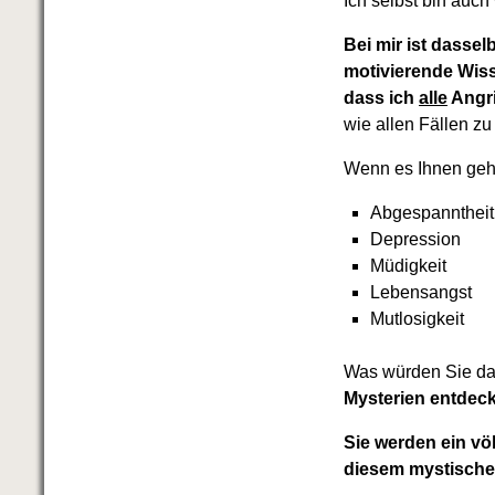
Ich selbst bin auch
Bei mir ist dasse
motivierende Wisse
dass ich
alle
Angri
wie allen Fällen zu
Wenn es Ihnen geh
Abgespanntheit
Depression
Müdigkeit
Lebensangst
Mutlosigkeit
Was würden Sie daz
Mysterien entdeckt
Sie werden ein vö
diesem mystische