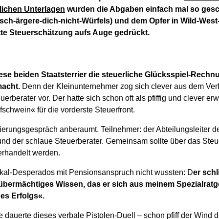
lichen Unterlagen
wurden die Abgaben einfach mal so gesc
nsch-ärgere-dich-nicht-Würfels) und dem Opfer in Wild-West
fette Steuerschätzung aufs Auge gedrückt.
ese beiden Staatsterrier die steuerliche Glücksspiel-Rech
macht.
Denn der Kleinunternehmer zog sich clever aus dem Ver
uerberater vor. Der hatte sich schon oft als pfiffig und clever 
schwein« für die vorderste Steuerfront.
erungsgespräch anberaumt. Teilnehmer: der Abteilungsleiter de
 und der schlaue Steuerberater. Gemeinsam sollte über das Steue
verhandelt werden.
kal-Desperados mit Pensionsanspruch nicht wussten: D
er schl
 übermächtiges Wissen, das er sich aus meinem Spezialratg
es Erfolgs«.
 dauerte dieses verbale Pistolen-Duell – schon pfiff der Wind d