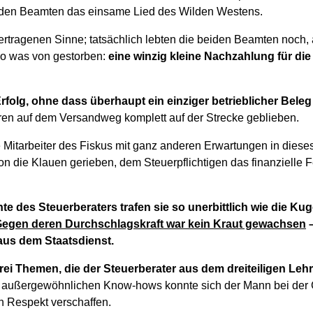
eiden Beamten das einsame Lied des Wilden Westens.
ertragenen Sinne; tatsächlich lebten die beiden Beamten noch, 
o was von gestorben:
eine winzig kleine Nachzahlung für die
Erfolg, ohne dass überhaupt ein einziger betrieblicher Bele
en auf dem Versandweg komplett auf der Strecke geblieben.
e Mitarbeiter des Fiskus mit ganz anderen Erwartungen in dies
on die Klauen gerieben, dem Steuerpflichtigen das finanzielle Fe
e des Steuerberaters trafen sie so unerbittlich wie die Kug
egen deren Durchschlagskraft war kein Kraut gewachsen
–
aus dem Staatsdienst.
ei Themen, die der Steuerberater aus dem dreiteiligen Leh
 außergewöhnlichen Know-hows konnte sich der Mann bei der
en Respekt verschaffen.