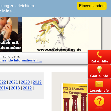
ung zu erleichtern.
Einverstanden
e Infos …
n auffordern.
änzende
Informationen …
Rat & Hilfe
Gratis-Info
022
|
2021
|
2020
|
2019
2014
|
2013
|
2012
|
Leserbriefe