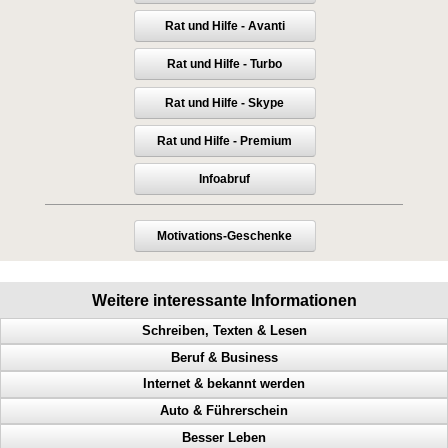
Rat und Hilfe - Avanti
Rat und Hilfe - Turbo
Rat und Hilfe - Skype
Rat und Hilfe - Premium
Infoabruf
Motivations-Geschenke
Weitere interessante Informationen
Schreiben, Texten & Lesen
Beruf & Business
Doppel Content, Spinning, Neukundengewinnung, Bekanntheit
Internet & bekannt werden
Heimverdienst, Heimarbeit, passives Einkommen, Tonstudio
Bekanntheitsgrad, Online PR, Neukundengewinnung, Doppel Content
Auto & Führerschein
Verleger werden, Stundenlohn, Verlag finden, Buch verlegen
Geld scheffeln, Geld verdienen von zuhause aus, Werbung machen
Abmahnungen, Wettbewerbsverein, Neukundengewinnung,
Rechtsanwalt
Besser Leben
Werbeanregung, Mailing, teure Werbung, nutzlose Werbung
Arbeitnehmer, Traumberuf, Unternehmer, 61 Geschäftsideen
Geschwindigkeitsübertretungen, Punkte, Radarfalle, Polizeikontrolle