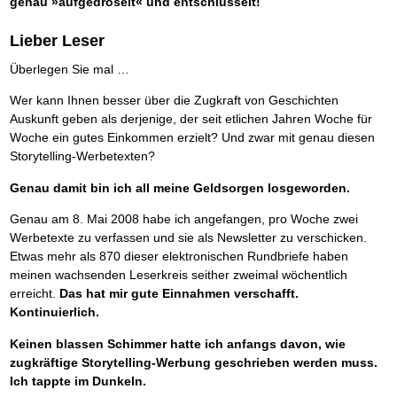
genau »aufgedröselt« und entschlüsselt!
Das richtige Post-Know-How
NEUERSCHEINUNG
Ihren Zeitgewinn maximieren
GbR-Vertrag mit beschränkter Haftung
BRANDNEU
Lieber Leser
GbR als Einzelperson gründen
Überlegen Sie mal …
Wer kann Ihnen besser über die Zugkraft von Geschichten
Auskunft geben als derjenige, der seit etlichen Jahren Woche für
Woche ein gutes Einkommen erzielt? Und zwar mit genau diesen
Storytelling-Werbetexten?
Genau damit bin ich all meine Geldsorgen losgeworden.
Genau am 8. Mai 2008 habe ich angefangen, pro Woche zwei
Werbetexte zu verfassen und sie als Newsletter zu verschicken.
Etwas mehr als 870 dieser elektronischen Rundbriefe haben
meinen wachsenden Leserkreis seither zweimal wöchentlich
erreicht.
Das hat mir gute Einnahmen verschafft.
Kontinuierlich.
Keinen blassen Schimmer hatte ich anfangs davon, wie
zugkräftige Storytelling-Werbung geschrieben werden muss.
Ich tappte im Dunkeln.