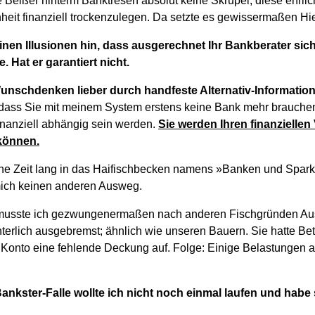
 Beißer hinterm Banktresen absolut keine Skrupel, diese ehrlic
heit finanziell trockenzulegen. Da setzte es gewissermaßen Hie
inen Illusionen hin, dass ausgerechnet Ihr Bankberater sic
. Hat er garantiert nicht.
Wunschdenken lieber durch handfeste Alternativ-Informatio
 dass Sie mit meinem System erstens keine Bank mehr brauche
nanziell abhängig sein werden.
Sie werden Ihren finanziellen
können.
ne Zeit lang in das Haifischbecken namens »Banken und Spark
mich keinen anderen Ausweg.
usste ich gezwungenermaßen nach anderen Fischgründen Aus
hterlich ausgebremst; ähnlich wie unseren Bauern. Sie hatte Be
Konto eine fehlende Deckung auf. Folge: Einige Belastungen 
 Bankster-Falle wollte ich nicht noch einmal laufen und hab