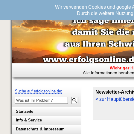
Wir verwenden Cookies und google An
Durch die weitere Nutzung 
Wichtiger H
Alle Informationen beruhen
Suche auf erfolgsonline.de:
Newsletter-Archi
< zur Hauptübersi
Startseite
Info & Service
Biografie Wolfgang Rademacher
Datenschutz & Impressum