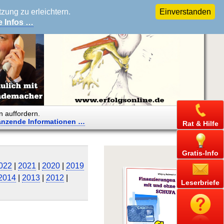
ung zu erleichtern.
Einverstanden
e Infos …
n auffordern.
änzende
Informationen …
Rat & Hilfe
Gratis-Info
022
|
2021
|
2020
|
2019
2014
|
2013
|
2012
|
Leserbriefe