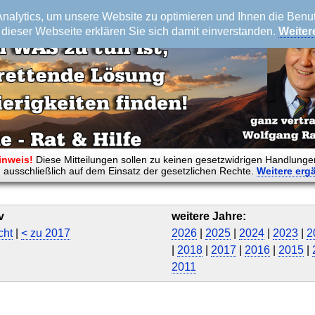
alytics, um unsere Website zu optimieren und Ihnen die Benutz
dieser Webseite erklären Sie sich damit einverstanden.
Weiter
inweis!
Diese Mitteilungen sollen zu keinen gesetzwidrigen Handlunge
 ausschließlich auf dem Einsatz der gesetzlichen Rechte.
Weitere
erg
v
weitere Jahre:
cht
|
< zu 2017
2026
|
2025
|
2024
|
2023
|
2
|
2018
|
2017
|
2016
|
2015
|
2011