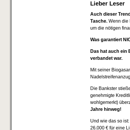
Das richtige Post-Know-How
Lieber Leser
NEUERSCHEINUNG
Ihren Zeitgewinn maximieren
Auch dieser Trend
GbR-Vertrag mit beschränkter
Tasche.
Wenn die 
Haftung
BRANDNEU
um die nötigen fina
GbR als Einzelperson gründen
Was garantiert NI
Das hat auch ein 
verbandet war.
Mit seiner Biogasa
Nadelstreifenanzug
Die Bankster stieß
genehmigte Kreditl
wohlgemerkt) über
Jahre hinweg!
Und wie das so ist
26.000 € für eine L