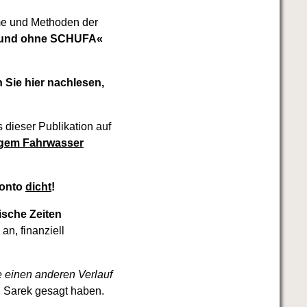
eme und Methoden der
t und ohne SCHUFA«
n Sie hier nachlesen,
s dieser Publikation auf
uhigem Fahrwasser
Konto
dicht
!
ische Zeiten
an, finanziell
e einen anderen Verlauf
an Sarek gesagt haben.