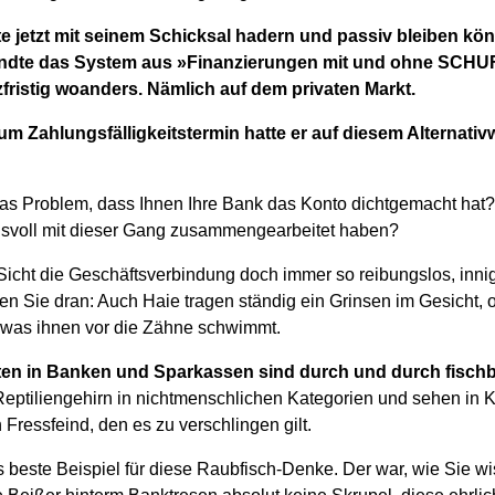
e jetzt mit seinem Schicksal hadern und passiv bleiben kö
wandte das System aus »Finanzierungen mit und ohne SCHU
zfristig woanders. Nämlich auf dem privaten Markt.
m Zahlungsfälligkeitstermin hatte er auf diesem Alternati
s Problem, dass Ihnen Ihre Bank das Konto dichtgemacht hat
nsvoll mit dieser Gang zusammengearbeitet haben?
 Sicht die Geschäftsverbindung doch immer so reibungslos, inni
en Sie dran: Auch Haie tragen ständig ein Grinsen im Gesicht, 
 was ihnen vor die Zähne schwimmt.
en in Banken und Sparkassen sind durch und durch fischbl
 Reptiliengehirn in nichtmenschlichen Kategorien und sehen in
 Fressfeind, den es zu verschlingen gilt.
s beste Beispiel für diese Raubfisch-Denke. Der war, wie Sie wi