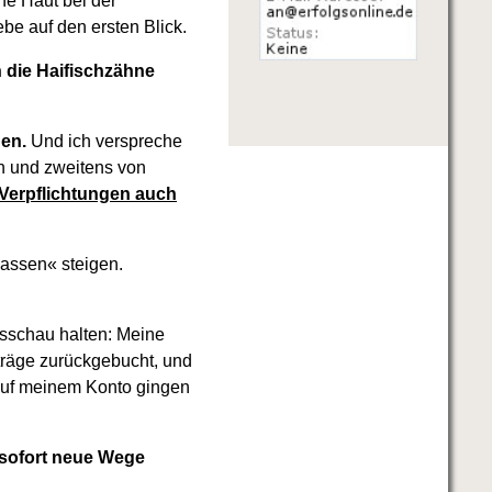
he Haut bei der
be auf den ersten Blick.
h die Haifischzähne
nen.
Und ich verspreche
n und zweitens von
 Verpflichtungen auch
assen« steigen.
schau halten: Meine
träge zurückgebucht, und
auf meinem Konto gingen
e sofort neue Wege