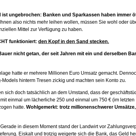
 ist ungebrochen: Banken und Sparkassen haben immer öfte
Ihnen also nichts mehr leihen wollen, müssen Sie wohl oder üb
nziellen Mittel zur Verfügung zu haben.
CHT funktioniert:
den Kopf in den Sand stecken.
Bauer nicht getan, der seit Jahren mit ein und derselben Ba
nlage hatte er mehrere Millionen Euro Umsatz gemacht. Denno
-Models hinterm Tresen zickig und machten sein Konto zu.
en sich doch tatsächlich an dem Umstand, dass der geschäftst
imit einmal um lächerliche 250 und einmal um 750 € (im letzten
zogen hatte.
Wohlgemerkt: trotz millionenschwerer Umsätze, 
: Gerade in diesem Moment stand der Landwirt vor Zahlungsver
ieferung. Eiskalt und trotzig weigerte sich die Bank, das Geld h