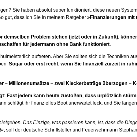
agen? Sie haben absolut super funktioniert, diese neuen Syst
o gut, dass ich Sie in meinem Ratgeber
»Finanzierungen mi
or demselben Problem stehen (jetzt oder in Zukunft), könne
eschaffen für jedermann ohne Bank funktioniert.
schulmeisterlich auftreten. Aber Sie sollten sich die Techniken au
iben.
Sogar oder erst recht, wenn Sie finanziell zurzeit in r
er – Millionenumsätze – zwei Kleckerbeträge überzogen – 
t: Fast jedem kann heute zustoßen, dass urplötzlich stürm
n schlägt ihr finanzielles Boot unerwartet leck, und Sie fangen 
hiefgehen. Das Einzige, was passieren kann, ist, dass die Ding
t«
, soll der deutsche Schriftsteller und Feuerwehrmann Steph