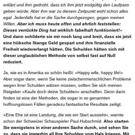
erklärt und ihm gedroht, dass ich ihm jetzt endgültig den Laufpass
geben würde. Aber ihm war zu diesem Zeitpunkt wohl schon alles
egal. Jedenfalls hat er die Sache durchgezogen, gegen meinen
Willen.
Aber ich muss heute offen und ehrlich feststellen:
Dieses verrückte Ding hat wirklich fabelhaft funktioniert!
«
Und dann schilderte sie mir noch lang und breit, dass sie jetzt
eine hübsche Stange Geld gespart und ihre finanzielle
Freiheit wiedererlangt hätten. Die Schulden hätten sich mit
dieser unglaublichen Methode von selbst fast auf Null
reduziert.
Ja, wie es in Amerika so schön heißt: »Happy wife, happy life!«
Aber sogar dann, wenn Sie keine zwischenmenschlichen Probleme
wegen ihrer Schulden wälzen müssen, sollten Sie sich meinen
Ratgeber »Kaufe doch deine Schulden« anschaffen. Denn darin
finden ist eine der Methoden, die sogar in so genannten
hoffnungslosen Fällen geradezu fantastische Resultate zeitigt.
»Eine Ehe ist eine Landung, die wie ein Start aussieht«, warnte
schon der Schweizer Schauspieler Paul Hubschmid.
Also starten
Sie wenigstens in einer anderen Sache durch, und sehen Sie
zu, dass sie immerhin all Ihre Schulden vom Hals kriegen. Mit