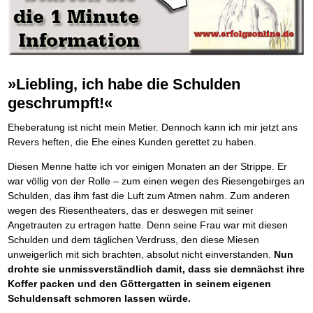
Die Kräfte des Erfolgs
BRANDNEU
Frei Fahrt ohne Punkte
Der Finanzmanager
Suchmaschinenoptimierung mit der Top10-Checkliste
Schnell und kompakt
NEU
Nützliche Problemlösungen
Für ein erfolgreiches Leben
Kaufe doch Deine Schulden
Behalten Sie den Überblick
BRANDNEU
Platzieren Sie sich bei Google ganz oben
Schach der SCHUFA
FRISCH EINGETROFFEN
Vermögenssicherung durch GbR-Vertrag
Mental Force
NEU
Die geniale Lösung zum schnellen Schuldenabbau
Schnell eine saubere SCHUFA
Schutzwall für Hab und Gut
Entfalten Sie Ihre geistigen Kräfte
Die Macht des Schuldners
TIPP
Das richtige Post-Know-How
NEUERSCHEINUNG
GbR-Vertrag mit beschränkter Haftung
Mental Force - Hörbuch
BESTSELLER
Der Weg zur finanziellen Freiheit
Ihren Zeitgewinn maximieren
GbR als Einzelperson gründen
Geistigen Kräfte, die unter die Haut gehen
Federleicht lebendig schreiben
SCHREIB-TIPP
GbR-Vertrag mit beschränkter Haftung
»Liebling, ich habe die Schulden
BRANDNEU
Sich rechtlich einrichten
Nutze Deine geistigen Waffen
BRANDNEU
Ohne Probleme clever Texten und Schreiben
GbR als Einzelperson gründen
Schützen Sie sich
Das Kapital Ihrer geistigen Möglichkeiten
geschrumpft!«
Die Macht des Telefax
NEU
Stiftung gründen und profitabel vermarkten
Schlüssel des Erfolgs
BRANDNEU
Zeit & Kommunikationsgewinn
Gründen Sie Ihre Stiftung
Methoden der Lebenstechnik
Eheberatung ist nicht mein Metier. Dennoch kann ich mir jetzt ans
Mittel gegen Titel
EMPFEHLUNG
Hilf Dir selbst, hilft Dir Gott
TIPP
Revers heften, die Ehe eines Kunden gerettet zu haben.
Sichern Sie Einkommen und Vermögenswerte 100%-tig ab
Immer den Geist zum TUN begeistern
Bekannt wie ein bunter Hund im Internet
INTERNET-TIPP
Diesen Menne hatte ich vor einigen Monaten an der Strippe. Er
Die Feuerkraft
TIPP
schnell im Internet bekannt werden und damit viel Geld verdienen
Holen Sie Erfolg in Ihr Leben
war völlig von der Rolle – zum einen wegen des Riesengebirges an
Schreib Dich reich
SCHREIB VERTRIEBS TIPP
Mit System zum Erfolg
GEHEIMTIPP
Schulden, das ihm fast die Luft zum Atmen nahm. Zum anderen
Vom Gedanken zum Bestseller
Starten Sie endlich durch
wegen des Riesentheaters, das er deswegen mit seiner
Angetrauten zu ertragen hatte. Denn seine Frau war mit diesen
Schulden und dem täglichen Verdruss, den diese Miesen
unweigerlich mit sich brachten, absolut nicht einverstanden.
Nun
drohte sie unmissverständlich damit, dass sie demnächst ihre
Koffer packen und den Göttergatten in seinem eigenen
Schuldensaft schmoren lassen würde.