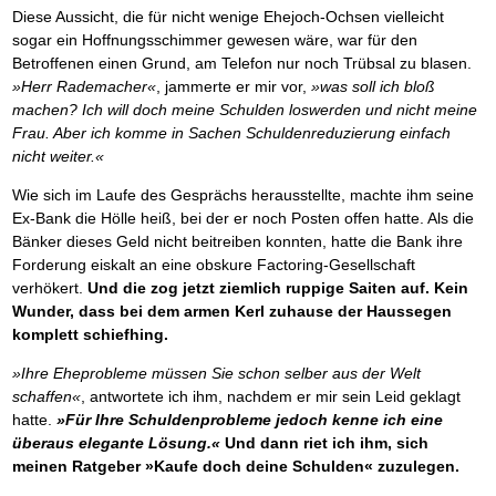
Diese Aussicht, die für nicht wenige Ehejoch-Ochsen vielleicht
sogar ein Hoffnungsschimmer gewesen wäre, war für den
Betroffenen einen Grund, am Telefon nur noch Trübsal zu blasen.
»Herr Rademacher«
, jammerte er mir vor,
»was soll ich bloß
machen? Ich will doch meine Schulden loswerden und nicht meine
Frau. Aber ich komme in Sachen Schuldenreduzierung einfach
nicht weiter.«
Wie sich im Laufe des Gesprächs herausstellte, machte ihm seine
Ex-Bank die Hölle heiß, bei der er noch Posten offen hatte. Als die
Bänker dieses Geld nicht beitreiben konnten, hatte die Bank ihre
Forderung eiskalt an eine obskure Factoring-Gesellschaft
verhökert.
Und die zog jetzt ziemlich ruppige Saiten auf. Kein
Wunder, dass bei dem armen Kerl zuhause der Haussegen
komplett schiefhing.
»Ihre Eheprobleme müssen Sie schon selber aus der Welt
schaffen«
, antwortete ich ihm, nachdem er mir sein Leid geklagt
hatte.
»Für Ihre Schuldenprobleme jedoch kenne ich eine
überaus elegante Lösung.«
Und dann riet ich ihm, sich
meinen Ratgeber »Kaufe doch deine Schulden« zuzulegen.