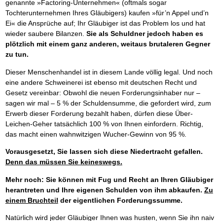
genannte »Factoring-Unternehmen« (oftmals sogar
Tochterunternehmen Ihres Gläubigers) kaufen »für’n Appel und’n
Ei« die Ansprüche auf; Ihr Gläubiger ist das Problem los und hat
wieder saubere Bilanzen.
Sie als Schuldner jedoch haben es
plötzlich mit einem ganz anderen, weitaus brutaleren Gegner
zu tun.
Dieser Menschenhandel ist in diesem Lande völlig legal. Und noch
eine andere Schweinerei ist ebenso mit deutschen Recht und
Gesetz vereinbar: Obwohl die neuen Forderungsinhaber nur –
sagen wir mal – 5 % der Schuldensumme, die gefordert wird, zum
Erwerb dieser Forderung bezahlt haben, dürfen diese Über-
Leichen-Geher tatsächlich 100 % von Ihnen einfordern. Richtig,
das macht einen wahnwitzigen Wucher-Gewinn von 95 %.
Vorausgesetzt, Sie lassen sich diese Niedertracht gefallen.
Denn das müssen Sie keineswegs.
Mehr noch: Sie können mit Fug und Recht an Ihren Gläubiger
herantreten und Ihre eigenen Schulden von ihm abkaufen.
Zu
einem Bruchteil
der eigentlichen Forderungssumme.
Natürlich wird jeder Gläubiger Ihnen was husten, wenn Sie ihn naiv