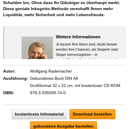
Schulden los. Ohne dass Ihr Gläubiger es überhaupt merkt.
Diese geniale Inkognito-Methode verschafft Ihnen mehr
Liquidität, mehr Sicherheit und mehr Lebensfreude.
Weitere Informationen
Je besser Ihre Ideen sind, desto besser
werden Ihre Chancen, als Siegerin oder
Sieger hervorzugehen – in
geschäftlicher Hinsicht ebenso wie auf
beruflichem oder privatem Gebiet. Denn
eins ist todsicher:
Autor:
Wolfgang Rademacher
Zeigen Sie mit der Maus hierhin, um
Ausführung:
Gebundenes Buch DIN A4
den Text vollständig anzuzeigen …
Großformat 32 x 22 cm, mit kostenloser CD-ROM
ISBN:
978-3-935599-74-0
kostenloses Infomaterial
Download bestellen
gebundene Ausgabe bestellen