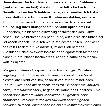
Denn dieses Buch widmet sich verstärkt jenen Problemen
(und wie man sie löst), die durch unerbittliche Factoring-
Gesellschaften bei Schuldnern ausgelöst werden. Ich habe
diese Methode schon vielen Kunden empfohlen, und alle
fallen erst mal vom Glauben ab, wenn sie lesen, wie raffiniert
die Lösung ihres drängendsten Schuldenproblems ist.
Zugegeben, ein bisschen aufwändig gestaltet sich das Ganze
schon. Und Sie brauchen ein paar Leute, auf die sie sich unbedingt
verlassen können – in guten wie in schlechten Zeiten. Aber wenn
das kein Problem für Sie darstellt, ist der Clou namens
»Schuldenrückkauf« zweifellos eine der elegantesten Methoden,
nicht nur Ihre Miesen loszuwerden, sondern dabei noch massiv
Geld zu sparen.
Wie gesagt, dieses Gespräch hat sich vor einigen Monaten
zugetragen. Vor Kurzem aber bekam ich erneut einen Anruf –
diesmal aber nicht von ihm, sondern von seiner Immer-noch-
Ehefrau:
»Ich habe mir gedacht, dass ich Sie selber mal anrufen
sollte, Herr Rademacher«
, begann die Dame das Gespräch.
»Sie
haben doch meinem Mann vor einiger Zeit geraten, seine
finanziellen Probleme durch den Rückkauf seiner eigenen
Schulden zu lösen. Zuerst habe ich ihn für komplett plemmplemm