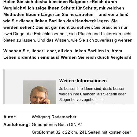
Holen Sie sich deshalb meinen Ratgeber »Reich durch
Vergleich«! Ich zeige Ihnen Schritt für Schritt, mit welchen
Methoden Bauernfänger an Sie herantreten – und vor allem:
wie Sie diesen linken Bazillen das Handwerk legen.
Sie
werden sehen: Das ist gar nicht zu schwer.
Sie brauchen nur
zwei Dinge: die Entschlossenheit, sich Pfusch und Linkereien nicht
bieten zu lassen. Und das Wissen, wie Sie sich zuverlässig wehren.
Wischen Sie, lieber Leser, all den linken Bazillen in Ihrem
Leben ordentlich eins aus! Werden Sie reich durch Vergleich!
Weitere Informationen
Je besser Ihre Ideen sind, desto besser
werden Ihre Chancen, als Siegerin oder
Sieger hervorzugehen – in
geschäftlicher Hinsicht ebenso wie auf
beruflichem oder privatem Gebiet. Denn
eins ist todsicher:
Autor:
Wolfgang Rademacher
Zeigen Sie mit der Maus hierhin, um
Ausführung:
Gebundenes Buch DIN A4
den Text vollständig anzuzeigen …
Großformat 32 x 22 cm, 241 Seiten mit kostenloser