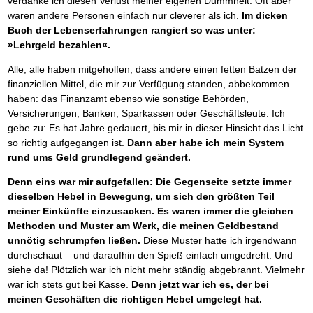
verdanke ich diesen Verlust meiner eigenen Dummheit. Oft aber
Das richtige Post-Know-How
NEUERSCHEINUNG
Ihren Zeitgewinn maximieren
waren andere Personen einfach nur cleverer als ich.
Im dicken
GbR-Vertrag mit beschränkter Haftung
Buch der Lebenserfahrungen rangiert so was unter:
BRANDNEU
GbR als Einzelperson gründen
»Lehrgeld bezahlen«.
Alle, alle haben mitgeholfen, dass andere einen fetten Batzen der
finanziellen Mittel, die mir zur Verfügung standen, abbekommen
haben: das Finanzamt ebenso wie sonstige Behörden,
Versicherungen, Banken, Sparkassen oder Geschäftsleute. Ich
gebe zu: Es hat Jahre gedauert, bis mir in dieser Hinsicht das Licht
so richtig aufgegangen ist.
Dann aber habe ich mein System
rund ums Geld grundlegend geändert.
Denn eins war mir aufgefallen: Die Gegenseite setzte immer
dieselben Hebel in Bewegung, um sich den größten Teil
meiner Einkünfte einzusacken.
Es waren immer die gleichen
Methoden und Muster am Werk, die meinen Geldbestand
unnötig schrumpfen ließen.
Diese Muster hatte ich irgendwann
durchschaut – und daraufhin den Spieß einfach umgedreht. Und
siehe da! Plötzlich war ich nicht mehr ständig abgebrannt. Vielmehr
war ich stets gut bei Kasse.
Denn jetzt war ich es, der bei
meinen Geschäften die richtigen Hebel umgelegt hat.