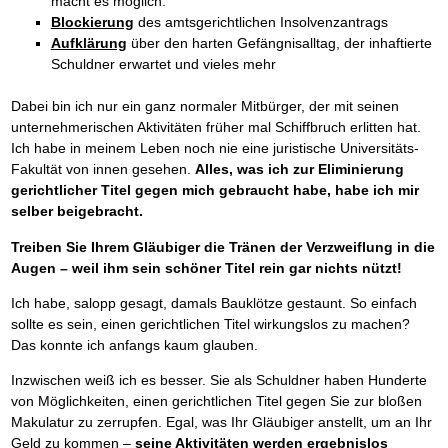
macht es möglich.
Blockierung
des amtsgerichtlichen Insolvenzantrags
Aufklärung
über den harten Gefängnisalltag, der inhaftierte
Schuldner erwartet und vieles mehr
Dabei bin ich nur ein ganz normaler Mitbürger, der mit seinen
unternehmerischen Aktivitäten früher mal Schiffbruch erlitten hat.
Ich habe in meinem Leben noch nie eine juristische Universitäts-
Fakultät von innen gesehen.
Alles, was ich zur Eliminierung
gerichtlicher Titel gegen mich gebraucht habe, habe ich mir
selber beigebracht.
Treiben Sie Ihrem Gläubiger die Tränen der Verzweiflung in die
Augen – weil ihm sein schöner Titel rein gar nichts nützt!
Ich habe, salopp gesagt, damals Bauklötze gestaunt. So einfach
sollte es sein, einen gerichtlichen Titel wirkungslos zu machen?
Das konnte ich anfangs kaum glauben.
Inzwischen weiß ich es besser. Sie als Schuldner haben Hunderte
von Möglichkeiten, einen gerichtlichen Titel gegen Sie zur bloßen
Makulatur zu zerrupfen. Egal, was Ihr Gläubiger anstellt, um an Ihr
Geld zu kommen –
seine Aktivitäten werden ergebnislos