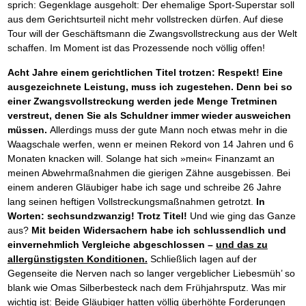
sprich: Gegenklage ausgeholt: Der ehemalige Sport-Superstar soll
aus dem Gerichtsurteil nicht mehr vollstrecken dürfen. Auf diese
Tour will der Geschäftsmann die Zwangsvollstreckung aus der Welt
schaffen. Im Moment ist das Prozessende noch völlig offen!
Acht Jahre einem gerichtlichen Titel trotzen: Respekt! Eine
ausgezeichnete Leistung, muss ich zugestehen. Denn bei so
einer Zwangsvollstreckung werden jede Menge Tretminen
verstreut, denen Sie als Schuldner immer wieder ausweichen
müssen.
Allerdings muss der gute Mann noch etwas mehr in die
Waagschale werfen, wenn er meinen Rekord von 14 Jahren und 6
Monaten knacken will. Solange hat sich »mein« Finanzamt an
meinen Abwehrmaßnahmen die gierigen Zähne ausgebissen. Bei
einem anderen Gläubiger habe ich sage und schreibe 26 Jahre
lang seinen heftigen Vollstreckungsmaßnahmen getrotzt.
In
Worten: sechsundzwanzig! Trotz Titel!
Und wie ging das Ganze
aus?
Mit beiden Widersachern habe ich schlussendlich und
einvernehmlich Vergleiche abgeschlossen –
und das zu
allergünstigsten Konditionen.
Schließlich lagen auf der
Gegenseite die Nerven nach so langer vergeblicher Liebesmüh’ so
blank wie Omas Silberbesteck nach dem Frühjahrsputz. Was mir
wichtig ist: Beide Gläubiger hatten völlig überhöhte Forderungen