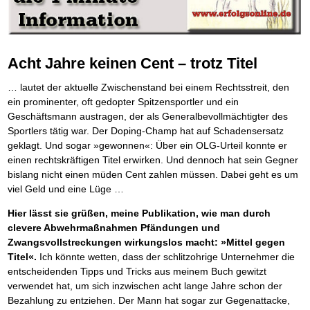
Die Kräfte des Erfolgs
BRANDNEU
Frei Fahrt ohne Punkte
Der Finanzmanager
Suchmaschinenoptimierung mit der Top10-Checkliste
Schnell und kompakt
NEU
Nützliche Problemlösungen
Für ein erfolgreiches Leben
Kaufe doch Deine Schulden
Behalten Sie den Überblick
BRANDNEU
Platzieren Sie sich bei Google ganz oben
Schach der SCHUFA
FRISCH EINGETROFFEN
Vermögenssicherung durch GbR-Vertrag
Mental Force
NEU
Die geniale Lösung zum schnellen Schuldenabbau
Schnell eine saubere SCHUFA
Schutzwall für Hab und Gut
Entfalten Sie Ihre geistigen Kräfte
Die Macht des Schuldners
TIPP
Das richtige Post-Know-How
NEUERSCHEINUNG
GbR-Vertrag mit beschränkter Haftung
Mental Force - Hörbuch
BESTSELLER
Der Weg zur finanziellen Freiheit
Acht Jahre keinen Cent – trotz Titel
Ihren Zeitgewinn maximieren
GbR als Einzelperson gründen
Geistigen Kräfte, die unter die Haut gehen
Federleicht lebendig schreiben
SCHREIB-TIPP
GbR-Vertrag mit beschränkter Haftung
BRANDNEU
Sich rechtlich einrichten
Nutze Deine geistigen Waffen
BRANDNEU
… lautet der aktuelle Zwischenstand bei einem Rechtsstreit, den
Ohne Probleme clever Texten und Schreiben
GbR als Einzelperson gründen
Schützen Sie sich
Das Kapital Ihrer geistigen Möglichkeiten
ein prominenter, oft gedopter Spitzensportler und ein
Die Macht des Telefax
NEU
Stiftung gründen und profitabel vermarkten
Schlüssel des Erfolgs
BRANDNEU
Zeit & Kommunikationsgewinn
Geschäftsmann austragen, der als Generalbevollmächtigter des
Gründen Sie Ihre Stiftung
Methoden der Lebenstechnik
Mittel gegen Titel
Sportlers tätig war. Der Doping-Champ hat auf Schadensersatz
EMPFEHLUNG
Hilf Dir selbst, hilft Dir Gott
TIPP
Sichern Sie Einkommen und Vermögenswerte 100%-tig ab
geklagt. Und sogar »gewonnen«: Über ein OLG-Urteil konnte er
Immer den Geist zum TUN begeistern
Bekannt wie ein bunter Hund im Internet
INTERNET-TIPP
einen rechtskräftigen Titel erwirken. Und dennoch hat sein Gegner
Die Feuerkraft
TIPP
schnell im Internet bekannt werden und damit viel Geld verdienen
bislang nicht einen müden Cent zahlen müssen. Dabei geht es um
Holen Sie Erfolg in Ihr Leben
Schreib Dich reich
SCHREIB VERTRIEBS TIPP
viel Geld und eine Lüge …
Mit System zum Erfolg
GEHEIMTIPP
Vom Gedanken zum Bestseller
Starten Sie endlich durch
Hier lässt sie grüßen, meine Publikation, wie man durch
clevere Abwehrmaßnahmen Pfändungen und
Zwangsvollstreckungen wirkungslos macht: »Mittel gegen
Titel«.
Ich könnte wetten, dass der schlitzohrige Unternehmer die
entscheidenden Tipps und Tricks aus meinem Buch gewitzt
verwendet hat, um sich inzwischen acht lange Jahre schon der
Bezahlung zu entziehen. Der Mann hat sogar zur Gegenattacke,