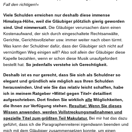
Fall den richtigen!«
Viele Schulden erreichen nur deshalb diese immense
Himalaya-Höhe, weil die Gläubiger plötzlich gierig geworden
sind. Und nimmersatt.
Die Gläubiger verursachen dann einen
Kostenaufwand, der sich durch eingeschaltete Rechtsanwälte,
Gerichte, Gerichtsvollzieher usw. immer weiter nach oben türmt.
Was kann der Schuldner dafür, dass der Gläubiger sich nicht auf
vernünftigen Weg einigen will? Also soll allein der Gläubiger diese
Kapelle bezahlen, wenn er schon diese Musik unaufgefordert
bestellt hat.
So jedenfalls verstehe ich Gerechtigkeit.
Deshalb ist es nur gerecht, dass Sie sich als Schuldner so
elegant und gründlich wie möglich aus Ihren Schulden
herauswinden. Und wie Sie das relativ leicht schaffen, habe
ich in meinem Ratgeber »Mittel gegen Titel« detailliert
aufgeschrieben.
Dort finden Sie wirklich
alle
Möglichkeiten,
die Ihnen zur Verfügung stehen.
Resultat: Wenn Sie dieses
Wissen anwenden, werden Vollstreckungsmaßnahmen und
spezielle Titel zum größten Teil Makulatur.
Bei mir hat das dazu
geführt, dass ich die Paragraphenreiterei irgendwann beenden und
mich mit dem Gläubiger zusammensetzen konnte, um einen