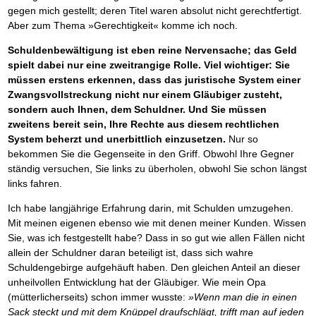
gegen mich gestellt; deren Titel waren absolut nicht gerechtfertigt.
Aber zum Thema »Gerechtigkeit« komme ich noch.
Schuldenbewältigung ist eben reine Nervensache; das Geld
spielt dabei nur eine zweitrangige Rolle. Viel wichtiger: Sie
müssen erstens erkennen, dass das juristische System einer
Zwangsvollstreckung nicht nur einem Gläubiger zusteht,
sondern auch Ihnen, dem Schuldner. Und Sie müssen
zweitens bereit sein, Ihre Rechte aus diesem rechtlichen
System beherzt und unerbittlich einzusetzen.
Nur so
bekommen Sie die Gegenseite in den Griff. Obwohl Ihre Gegner
ständig versuchen, Sie links zu überholen, obwohl Sie schon längst
links fahren.
Ich habe langjährige Erfahrung darin, mit Schulden umzugehen.
Mit meinen eigenen ebenso wie mit denen meiner Kunden. Wissen
Sie, was ich festgestellt habe? Dass in so gut wie allen Fällen nicht
allein der Schuldner daran beteiligt ist, dass sich wahre
Schuldengebirge aufgehäuft haben. Den gleichen Anteil an dieser
unheilvollen Entwicklung hat der Gläubiger. Wie mein Opa
(mütterlicherseits) schon immer wusste:
»Wenn man die in einen
Sack steckt und mit dem Knüppel draufschlägt, trifft man auf jeden