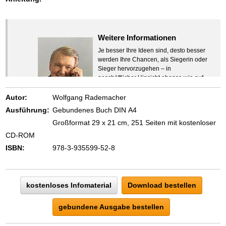
Weitere Informationen
Je besser Ihre Ideen sind, desto besser
werden Ihre Chancen, als Siegerin oder
Sieger hervorzugehen – in
geschäftlicher Hinsicht ebenso wie auf
beruflichem oder privatem Gebiet. Denn
eins ist todsicher:
Autor:
Wolfgang Rademacher
Zeigen Sie mit der Maus hierhin, um
Ausführung:
Gebundenes Buch DIN A4
den Text vollständig anzuzeigen …
Großformat 29 x 21 cm, 251 Seiten mit kostenloser
CD-ROM
ISBN:
978-3-935599-52-8
kostenloses Infomaterial
Download bestellen
gebundene Ausgabe bestellen