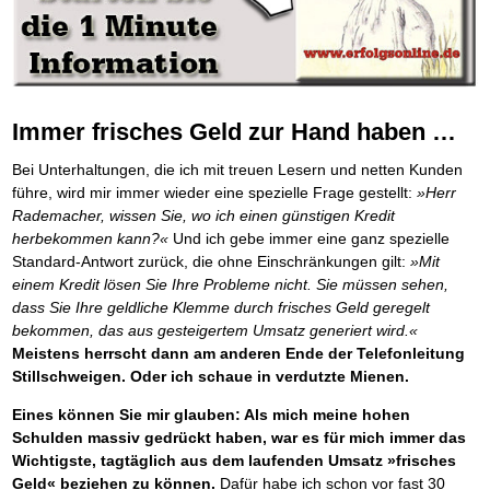
Platzieren Sie sich bei Google ganz oben
Frei Fahrt ohne Punkte
Vermögenssicherung durch GbR-Vertrag
Mental Force
NEU
Die Macht des Schuldners (Hörbuch)
TIPP
Kaufe doch Deine Schulden
Schutzwall für Hab und Gut
BRANDNEU
Entfalten Sie Ihre geistigen Kräfte
Jetzt neu für Unterwegs
Die geniale Lösung zum schnellen Schuldenabbau
GbR-Vertrag mit beschränkter Haftung
Mental Force - Hörbuch
BESTSELLER
Der Schuldenkalkulator
NEU
Die Macht des Schuldners
GbR als Einzelperson gründen
TIPP
Geistigen Kräfte, die unter die Haut gehen
Weg mit Ihren Schulden - per Mausklick
Der Weg zur finanziellen Freiheit
Sich rechtlich einrichten
Nutze Deine geistigen Waffen
BRANDNEU
Mach Pleite und starte durch
TIPP
Federleicht lebendig schreiben
Schützen Sie sich
SCHREIB-TIPP
Das Kapital Ihrer geistigen Möglichkeiten
Der sichere Weg aus der wirtschaftlichen Pleite
Immer frisches Geld zur Hand haben …
Ohne Probleme clever Texten und Schreiben
Stiftung gründen und profitabel vermarkten
Schlüssel des Erfolgs
BRANDNEU
Vermögenssicherung durch GbR-Vertrag
NEU
Die Macht des Telefax
Gründen Sie Ihre Stiftung
NEU
Methoden der Lebenstechnik
Schutzwall für Hab und Gut
Bei Unterhaltungen, die ich mit treuen Lesern und netten Kunden
Zeit & Kommunikationsgewinn
Hilf Dir selbst, hilft Dir Gott
Schach dem Gerichtsvollzieher
TIPP
führe, wird mir immer wieder eine spezielle Frage gestellt:
»Herr
Mittel gegen Titel
EMPFEHLUNG
Immer den Geist zum TUN begeistern
Gerichtsvollziehervorschriften nutzen
Rademacher, wissen Sie, wo ich einen günstigen Kredit
Sichern Sie Einkommen und Vermögenswerte 100%-tig ab
Die Feuerkraft
Weiße Weste durch Umzug
TIPP
TIPP
herbekommen kann?«
Und ich gebe immer eine ganz spezielle
Bekannt wie ein bunter Hund im Internet
INTERNET-TIPP
Holen Sie Erfolg in Ihr Leben
Das Meldesystem clever nutzen
Standard-Antwort zurück, die ohne Einschränkungen gilt:
»Mit
schnell im Internet bekannt werden und damit viel Geld verdienen
Mit System zum Erfolg
Die Betablocker Insolvenz
GEHEIMTIPP
NEU
einem Kredit lösen Sie Ihre Probleme nicht. Sie müssen sehen,
Schreib Dich reich
SCHREIB VERTRIEBS TIPP
Starten Sie endlich durch
Insolvenzantrag abwehren
dass Sie Ihre geldliche Klemme durch frisches Geld geregelt
Vom Gedanken zum Bestseller
Finanzielle Freiheit trotz Insolvenz
TIPP
bekommen, das aus gesteigertem Umsatz generiert wird.«
80% Ihrer Einnahmen behalten
Meistens herrscht dann am anderen Ende der Telefonleitung
Wie man mit Pfändungen umgeht
BRANDNEU
Stillschweigen. Oder ich schaue in verdutzte Mienen.
Bestens informiert sein
TV-Lehrgang: Wie man mit Pfändungen umgeht
EMPFEHLUNG
Eines können Sie mir glauben: Als mich meine hohen
Schnell und kompakt
Schulden massiv gedrückt haben, war es für mich immer das
Schach der SCHUFA
FRISCH EINGETROFFEN
Wichtigste, tagtäglich aus dem laufenden Umsatz »frisches
Schnell eine saubere SCHUFA
Geld« beziehen zu können.
Dafür habe ich schon vor fast 30