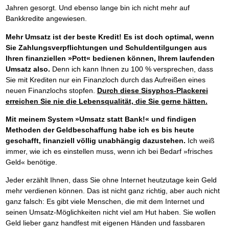
Das richtige Post-Know-How
NEUERSCHEINUNG
Jahren gesorgt. Und ebenso lange bin ich nicht mehr auf
Ihren Zeitgewinn maximieren
Bankkredite angewiesen.
GbR-Vertrag mit beschränkter Haftung
BRANDNEU
GbR als Einzelperson gründen
Mehr Umsatz ist der beste Kredit! Es ist doch optimal, wenn
Sie Zahlungsverpflichtungen und Schuldentilgungen aus
Ihren finanziellen »Pott« bedienen können, Ihrem laufenden
Umsatz also.
Denn ich kann Ihnen zu 100 % versprechen, dass
Sie mit Krediten nur ein Finanzloch durch das Aufreißen eines
neuen Finanzlochs stopfen.
Durch diese Sisyphos-Plackerei
erreichen Sie nie die Lebensqualität, die Sie gerne hätten.
Mit meinem System »Umsatz statt Bank!« und findigen
Methoden der Geldbeschaffung habe ich es bis heute
geschafft, finanziell völlig unabhängig dazustehen.
Ich weiß
immer, wie ich es einstellen muss, wenn ich bei Bedarf »frisches
Geld« benötige.
Jeder erzählt Ihnen, dass Sie ohne Internet heutzutage kein Geld
mehr verdienen können. Das ist nicht ganz richtig, aber auch nicht
ganz falsch: Es gibt viele Menschen, die mit dem Internet und
seinen Umsatz-Möglichkeiten nicht viel am Hut haben. Sie wollen
Geld lieber ganz handfest mit eigenen Händen und fassbaren