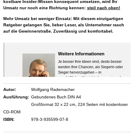
kostbare Insider-Wissen konsequent umsetzen, wird Ihr
Umsatz nur noch eine Richtung kennen:
steil nach oben!
Mehr Umsatz bei weniger Einsatz: Mit diesem einzigartigen
Ratgeber gelangen Sie, lieber Leser, als Unternehmer rasch
auf die Gewinnerstraße. Zuverlässig und komfortabel.
Weitere Informationen
Je besser Ihre Ideen sind, desto besser
werden Ihre Chancen, als Siegerin oder
Sieger hervorzugehen – in
geschäftlicher Hinsicht ebenso wie auf
beruflichem oder privatem Gebiet. Denn
eins ist todsicher:
Autor:
Wolfgang Rademacher
Zeigen Sie mit der Maus hierhin, um
Ausführung:
Gebundenes Buch DIN A4
den Text vollständig anzuzeigen …
Großformat 32 x 22 cm, 224 Seiten mit kostenloser
CD-ROM
ISBN:
978-3-935599-07-8