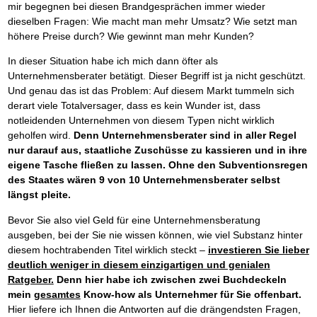
mir begegnen bei diesen Brandgesprächen immer wieder
dieselben Fragen: Wie macht man mehr Umsatz? Wie setzt man
höhere Preise durch? Wie gewinnt man mehr Kunden?
In dieser Situation habe ich mich dann öfter als
Unternehmensberater betätigt. Dieser Begriff ist ja nicht geschützt.
Und genau das ist das Problem: Auf diesem Markt tummeln sich
derart viele Totalversager, dass es kein Wunder ist, dass
notleidenden Unternehmen von diesem Typen nicht wirklich
geholfen wird.
Denn Unternehmensberater sind in aller Regel
nur darauf aus, staatliche Zuschüsse zu kassieren und in ihre
eigene Tasche fließen zu lassen. Ohne den Subventionsregen
des Staates wären 9 von 10 Unternehmensberater selbst
längst pleite.
Bevor Sie also viel Geld für eine Unternehmensberatung
ausgeben, bei der Sie nie wissen können, wie viel Substanz hinter
diesem hochtrabenden Titel wirklich steckt –
investieren Sie lieber
deutlich weniger in diesem einzigartigen und genialen
Ratgeber.
Denn hier habe ich zwischen zwei Buchdeckeln
mein
gesamtes
Know-how als Unternehmer für Sie offenbart.
Hier liefere ich Ihnen die Antworten auf die drängendsten Fragen,