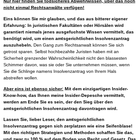
Nur hier finden Sie todsicheres Abwehrwissen, über das noch
nicht einmal Rechtsanwälte verfügen!
Eins können Sie mir glauben, und das aus bitterer eigener
Erfahrung: In juristischen Fakultäten oder Hörsälen wird
garantiert niemals jenes ausgefuchste Wissen vermittelt, das
benötigt wird, um einen amtsgerichtlichen Insolvenzantrag
auszuhebeln.
Den Gang zum Rechtsanwalt können Sie sich
getrost sparen. Selbst hochbezahlte Juristen haben mit an
Sicherheit grenzender Wahrscheinlichkeit nicht den blassesten
Schimmer davon, was sie oder Sie unternehmen müssen, wenn
Sie die Schlinge namens Insolvenzantrag von Ihrem Hals
abstreifen wollen.
Aber eins ist ebenso sicher:
Mit dem einzigartigen Insider-
Know-how, das Ihnen meine Insider-Depesche vermittelt,
werden am Ende Sie es sein, der den Sieg über den
amtsgerichtlichen Insolvenzantrag davontragen wird.
Lassen Sie, lieber Leser, den amtsgerichtlichen
Insolvenzantrag gegen sich zerplatzen wie eine Seifenblase!
Mit den richtigen Strategien und Methoden schaffen Sie das,
und zwar zu 100 % auf dem Boden von Recht und Gesetz. Das