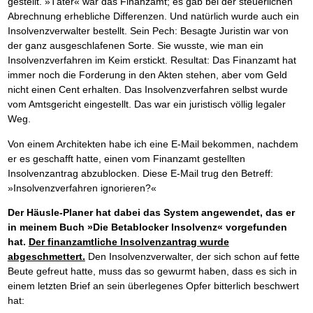
gestellt. »Täter« war das Finanzamt; es gab bei der steuerlichen
Abrechnung erhebliche Differenzen. Und natürlich wurde auch ein
Insolvenzverwalter bestellt. Sein Pech: Besagte Juristin war von
der ganz ausgeschlafenen Sorte. Sie wusste, wie man ein
Insolvenzverfahren im Keim erstickt. Resultat: Das Finanzamt hat
immer noch die Forderung in den Akten stehen, aber vom Geld
nicht einen Cent erhalten. Das Insolvenzverfahren selbst wurde
vom Amtsgericht eingestellt. Das war ein juristisch völlig legaler
Weg.
Von einem Architekten habe ich eine E-Mail bekommen, nachdem
er es geschafft hatte, einen vom Finanzamt gestellten
Insolvenzantrag abzublocken. Diese E-Mail trug den Betreff:
»Insolvenzverfahren ignorieren?«
Der Häusle-Planer hat dabei das System angewendet, das er
in meinem Buch »Die Betablocker Insolvenz« vorgefunden
hat.
Der finanzamtliche Insolvenzantrag wurde
abgeschmettert.
Den Insolvenzverwalter, der sich schon auf fette
Beute gefreut hatte, muss das so gewurmt haben, dass es sich in
einem letzten Brief an sein überlegenes Opfer bitterlich beschwert
hat: