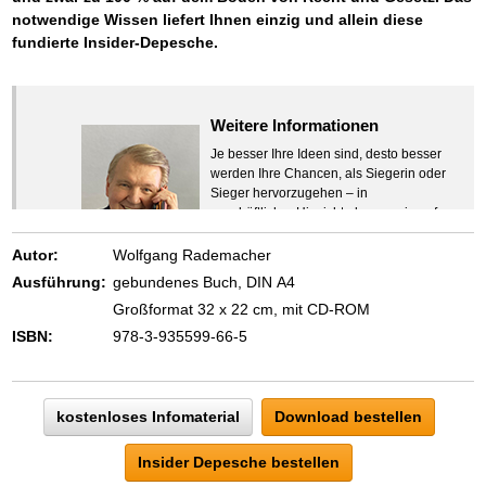
notwendige Wissen liefert Ihnen einzig und allein diese
fundierte Insider-Depesche.
Weitere Informationen
Je besser Ihre Ideen sind, desto besser
werden Ihre Chancen, als Siegerin oder
Sieger hervorzugehen – in
geschäftlicher Hinsicht ebenso wie auf
beruflichem oder privatem Gebiet. Denn
eins ist todsicher:
Autor:
Wolfgang Rademacher
Zeigen Sie mit der Maus hierhin, um
Ausführung:
gebundenes Buch, DIN A4
den Text vollständig anzuzeigen …
Großformat 32 x 22 cm, mit CD-ROM
ISBN:
978-3-935599-66-5
kostenloses Infomaterial
Download bestellen
Insider Depesche bestellen