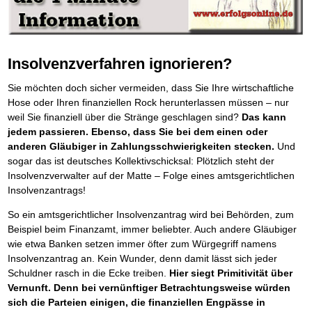
Die Kräfte des Erfolgs
BRANDNEU
Frei Fahrt ohne Punkte
Der Finanzmanager
Suchmaschinenoptimierung mit der Top10-Checkliste
Schnell und kompakt
NEU
Nützliche Problemlösungen
Für ein erfolgreiches Leben
Kaufe doch Deine Schulden
Behalten Sie den Überblick
BRANDNEU
Platzieren Sie sich bei Google ganz oben
Schach der SCHUFA
FRISCH EINGETROFFEN
Vermögenssicherung durch GbR-Vertrag
Mental Force
NEU
Die geniale Lösung zum schnellen Schuldenabbau
Schnell eine saubere SCHUFA
Schutzwall für Hab und Gut
Entfalten Sie Ihre geistigen Kräfte
Die Macht des Schuldners
TIPP
Das richtige Post-Know-How
NEUERSCHEINUNG
GbR-Vertrag mit beschränkter Haftung
Mental Force - Hörbuch
BESTSELLER
Der Weg zur finanziellen Freiheit
Insolvenzverfahren ignorieren?
Ihren Zeitgewinn maximieren
GbR als Einzelperson gründen
Geistigen Kräfte, die unter die Haut gehen
Federleicht lebendig schreiben
SCHREIB-TIPP
GbR-Vertrag mit beschränkter Haftung
BRANDNEU
Sich rechtlich einrichten
Nutze Deine geistigen Waffen
BRANDNEU
Sie möchten doch sicher vermeiden, dass Sie Ihre wirtschaftliche
Ohne Probleme clever Texten und Schreiben
GbR als Einzelperson gründen
Schützen Sie sich
Das Kapital Ihrer geistigen Möglichkeiten
Hose oder Ihren finanziellen Rock herunterlassen müssen – nur
Die Macht des Telefax
NEU
Stiftung gründen und profitabel vermarkten
Schlüssel des Erfolgs
BRANDNEU
Zeit & Kommunikationsgewinn
weil Sie finanziell über die Stränge geschlagen sind?
Das kann
Gründen Sie Ihre Stiftung
Methoden der Lebenstechnik
Mittel gegen Titel
jedem passieren. Ebenso, dass Sie bei dem einen oder
EMPFEHLUNG
Hilf Dir selbst, hilft Dir Gott
TIPP
Sichern Sie Einkommen und Vermögenswerte 100%-tig ab
anderen Gläubiger in Zahlungsschwierigkeiten stecken.
Und
Immer den Geist zum TUN begeistern
Bekannt wie ein bunter Hund im Internet
INTERNET-TIPP
sogar das ist deutsches Kollektivschicksal: Plötzlich steht der
Die Feuerkraft
TIPP
schnell im Internet bekannt werden und damit viel Geld verdienen
Insolvenzverwalter auf der Matte – Folge eines amtsgerichtlichen
Holen Sie Erfolg in Ihr Leben
Schreib Dich reich
SCHREIB VERTRIEBS TIPP
Insolvenzantrags!
Mit System zum Erfolg
GEHEIMTIPP
Vom Gedanken zum Bestseller
Starten Sie endlich durch
So ein amtsgerichtlicher Insolvenzantrag wird bei Behörden, zum
Beispiel beim Finanzamt, immer beliebter. Auch andere Gläubiger
wie etwa Banken setzen immer öfter zum Würgegriff namens
Insolvenzantrag an. Kein Wunder, denn damit lässt sich jeder
Schuldner rasch in die Ecke treiben.
Hier siegt Primitivität über
Vernunft. Denn bei vernünftiger Betrachtungsweise würden
sich die Parteien einigen, die finanziellen Engpässe in