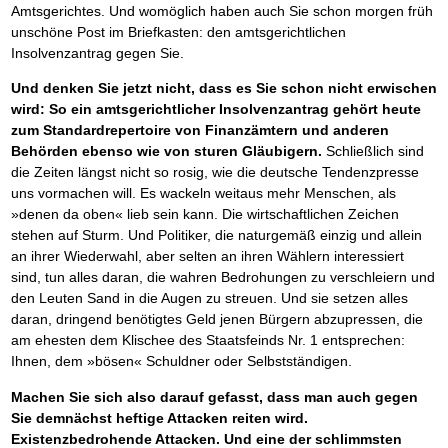
Amtsgerichtes. Und womöglich haben auch Sie schon morgen früh
unschöne Post im Briefkasten: den amtsgerichtlichen
Insolvenzantrag gegen Sie.
Und denken Sie jetzt nicht, dass es Sie schon nicht erwischen
wird: So ein amtsgerichtlicher Insolvenzantrag gehört heute
zum Standardrepertoire von Finanzämtern und anderen
Behörden ebenso wie von sturen Gläubigern.
Schließlich sind
die Zeiten längst nicht so rosig, wie die deutsche Tendenzpresse
uns vormachen will. Es wackeln weitaus mehr Menschen, als
»denen da oben« lieb sein kann. Die wirtschaftlichen Zeichen
stehen auf Sturm. Und Politiker, die naturgemäß einzig und allein
an ihrer Wiederwahl, aber selten an ihren Wählern interessiert
sind, tun alles daran, die wahren Bedrohungen zu verschleiern und
den Leuten Sand in die Augen zu streuen. Und sie setzen alles
daran, dringend benötigtes Geld jenen Bürgern abzupressen, die
am ehesten dem Klischee des Staatsfeinds Nr. 1 entsprechen:
Ihnen, dem »bösen« Schuldner oder Selbstständigen.
Machen Sie sich also darauf gefasst, dass man auch gegen
Sie demnächst heftige Attacken reiten wird.
Existenzbedrohende Attacken. Und eine der schlimmsten