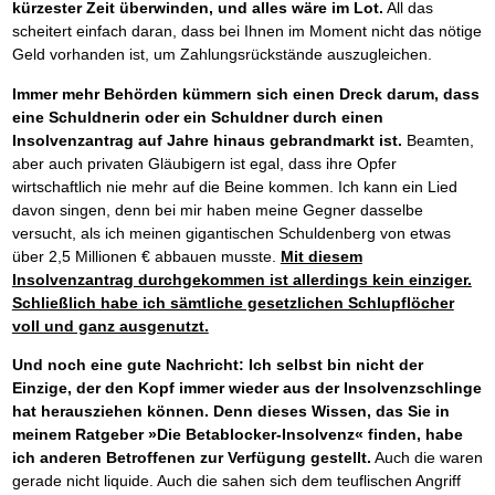
kürzester Zeit überwinden, und alles wäre im Lot.
All das
scheitert einfach daran, dass bei Ihnen im Moment nicht das nötige
Geld vorhanden ist, um Zahlungsrückstände auszugleichen.
Immer mehr Behörden kümmern sich einen Dreck darum, dass
eine Schuldnerin oder ein Schuldner durch einen
Insolvenzantrag auf Jahre hinaus gebrandmarkt ist.
Beamten,
aber auch privaten Gläubigern ist egal, dass ihre Opfer
wirtschaftlich nie mehr auf die Beine kommen. Ich kann ein Lied
davon singen, denn bei mir haben meine Gegner dasselbe
versucht, als ich meinen gigantischen Schuldenberg von etwas
über 2,5 Millionen € abbauen musste.
Mit diesem
Insolvenzantrag durchgekommen ist allerdings kein einziger.
Schließlich habe ich sämtliche gesetzlichen Schlupflöcher
voll und ganz ausgenutzt.
Und noch eine gute Nachricht: Ich selbst bin nicht der
Einzige, der den Kopf immer wieder aus der Insolvenzschlinge
hat herausziehen können. Denn dieses Wissen, das Sie in
meinem Ratgeber »Die Betablocker-Insolvenz« finden, habe
ich anderen Betroffenen zur Verfügung gestellt.
Auch die waren
gerade nicht liquide. Auch die sahen sich dem teuflischen Angriff