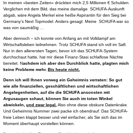
In meinen »besten Zeiten« drückten mich 2,5 Millionen € Schulden.
Verglichen mit dem Bild, das meine damalige SCHUFA-Auskunft
abgab, wäre Angela Merkel eine heiße Aspirantin für den Sieg bei
Germany’s Next Topmodel. Anders gesagt: Meine SCHUFA war so
was von saumäßig …
Aber dennoch – ich konnte von Anfang an mit Volldampf am
Wirtschaftsleben teilnehmen. Trotz SCHUFA stand ich voll im Saft.
Nur in den allerersten Tagen, bevor ich das SCHUFA-System
durchschaut hatte, hat mir diese Finanz-Stasi schlaflose Nächte
bereitet. N
achdem ich aber den Durchblick hatte, plagten mich
keine Probleme mehr.
Bis heute nicht.
Denn ich will Ihnen vorweg ein Geheimnis verraten: So gut
wie alle finanziellen, geschäftlichen und wirtschaftlichen
Angelegenheiten, auf die die SCHUFA ansonsten mit
Argusaugen schaut, können Sie auch im toten Winkel
abwickeln,
und zwar legal.
Also ohne diese obskure Datenkrake.
Und Geheimnis Nummer zwei packe ich obendrauf: Das SCHUFA-
freie Leben klappt besser und viel einfacher, als Sie sich das im
Moment überhaupt vorstellen können.