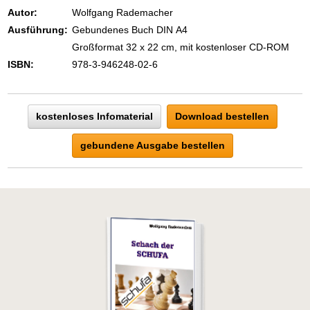
eins ist todsicher:
Autor:
Wolfgang Rademacher
Zeigen Sie mit der Maus hierhin, um
Ausführung:
Gebundenes Buch DIN A4
den Text vollständig anzuzeigen …
Großformat 32 x 22 cm, mit kostenloser CD-ROM
ISBN:
978-3-946248-02-6
kostenloses Infomaterial
Download bestellen
gebundene Ausgabe bestellen