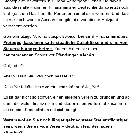
Staatspleite-Anwärtern in Europa weitergeht: Gehen Sie davon
aus, dass alle klammen Finanzminister Deutschlands ab jetzt noch
kräftiger zum Halali auf Ihr Portemonnaie blasen werden. Und dass
es nur noch wenige Ausnahmen gibt, die von dieser Hetzjagd
verschont werden.
Gemeinnützige Vereine beispielsweise.
Die sind Finanzministers
Protegés, kassieren satte staatliche Zuschüsse und sind von
Steuerzahlungen befreit.
Zudem bieten sie einen
hervorragenden Schutz vor Pfändungen aller Art.
Gut, oder?
Aber wissen Sie, was noch besser ist?
Dass Sie tatsächlich »Verein sein« können! Ja, Sie!
Es ist gar nicht so schwer, einen eigenen Verein zu gründen und ab
dann die vielen finanziellen und steuerlichen Vorteile abzusahnen,
die so eine Konstellation mit sich bringt.
Warum wollen Sie noch länger geknechteter Steuerpflichtiger
sein, wenn Sie es »als Verein« deutlich leichter haben
könnten?