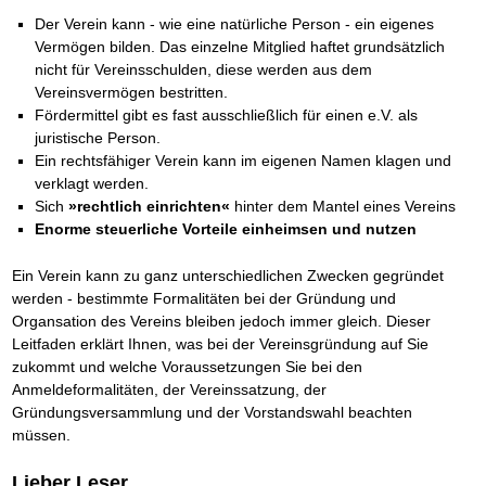
Das richtige Post-Know-How
NEUERSCHEINUNG
Ihren Zeitgewinn maximieren
Der Verein kann - wie eine natürliche Person - ein eigenes
GbR-Vertrag mit beschränkter Haftung
Vermögen bilden. Das einzelne Mitglied haftet grundsätzlich
BRANDNEU
GbR als Einzelperson gründen
nicht für Vereinsschulden, diese werden aus dem
Vereinsvermögen bestritten.
Fördermittel gibt es fast ausschließlich für einen e.V. als
juristische Person.
Ein rechtsfähiger Verein kann im eigenen Namen klagen und
verklagt werden.
Sich
»rechtlich einrichten«
hinter dem Mantel eines Vereins
Enorme steuerliche Vorteile einheimsen und nutzen
Ein Verein kann zu ganz unterschiedlichen Zwecken gegründet
werden - bestimmte Formalitäten bei der Gründung und
Organsation des Vereins bleiben jedoch immer gleich. Dieser
Leitfaden erklärt Ihnen, was bei der Vereinsgründung auf Sie
zukommt und welche Voraussetzungen Sie bei den
Anmeldeformalitäten, der Vereinssatzung, der
Gründungsversammlung und der Vorstandswahl beachten
müssen.
Lieber Leser