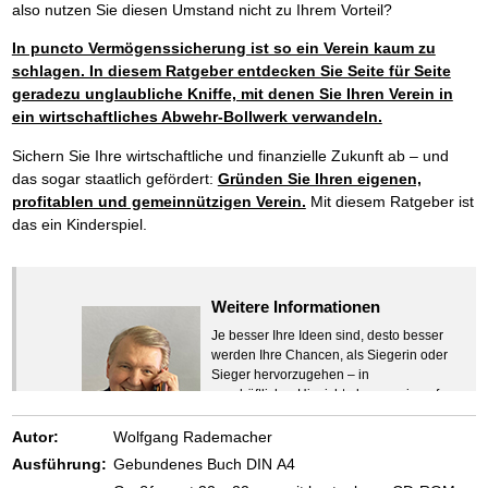
also nutzen Sie diesen Umstand nicht zu Ihrem Vorteil?
In puncto Vermögenssicherung ist so ein Verein kaum zu
schlagen. In diesem Ratgeber entdecken Sie Seite für Seite
geradezu unglaubliche Kniffe, mit denen Sie Ihren Verein in
ein wirtschaftliches Abwehr-Bollwerk verwandeln.
Sichern Sie Ihre wirtschaftliche und finanzielle Zukunft ab – und
das sogar staatlich gefördert:
Gründen Sie Ihren eigenen,
profitablen und gemeinnützigen Verein.
Mit diesem Ratgeber ist
das ein Kinderspiel.
Weitere Informationen
Je besser Ihre Ideen sind, desto besser
werden Ihre Chancen, als Siegerin oder
Sieger hervorzugehen – in
geschäftlicher Hinsicht ebenso wie auf
beruflichem oder privatem Gebiet. Denn
eins ist todsicher:
Autor:
Wolfgang Rademacher
Zeigen Sie mit der Maus hierhin, um
Ausführung:
Gebundenes Buch DIN A4
den Text vollständig anzuzeigen …