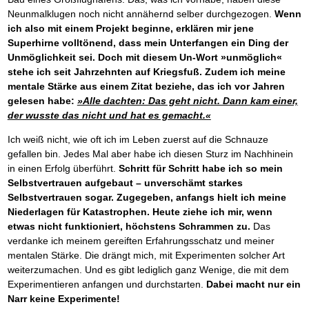
Das richtige Post-Know-How
NEUERSCHEINUNG
Ihren Zeitgewinn maximieren
Neunmalklugen noch nicht annähernd selber durchgezogen.
Wenn
ich also mit einem Projekt beginne, erklären mir jene
GbR-Vertrag mit beschränkter Haftung
BRANDNEU
GbR als Einzelperson gründen
Superhirne volltönend, dass mein Unterfangen ein Ding der
Unmöglichkeit sei. Doch mit diesem Un-Wort »unmöglich«
stehe ich seit Jahrzehnten auf Kriegsfuß. Zudem ich meine
mentale Stärke aus einem Zitat beziehe, das ich vor Jahren
gelesen habe:
»Alle dachten: Das geht nicht. Dann kam einer,
der wusste das nicht und hat es gemacht.«
Ich weiß nicht, wie oft ich im Leben zuerst auf die Schnauze
gefallen bin. Jedes Mal aber habe ich diesen Sturz im Nachhinein
in einen Erfolg überführt.
Schritt für Schritt habe ich so mein
Selbstvertrauen aufgebaut – unverschämt starkes
Selbstvertrauen sogar. Zugegeben, anfangs hielt ich meine
Niederlagen für Katastrophen. Heute ziehe ich mir, wenn
etwas nicht funktioniert, höchstens Schrammen zu.
Das
verdanke ich meinem gereiften Erfahrungsschatz und meiner
mentalen Stärke. Die drängt mich, mit Experimenten solcher Art
weiterzumachen. Und es gibt lediglich ganz Wenige, die mit dem
Experimentieren anfangen und durchstarten.
Dabei macht nur ein
Narr keine Experimente!