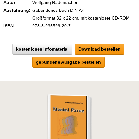
eins ist todsicher:
Autor:
Wolfgang Rademacher
Zeigen Sie mit der Maus hierhin, um
Ausführung:
Gebundenes Buch DIN A4
den Text vollständig anzuzeigen …
Großformat 32 x 22 cm, mit kostenloser CD-ROM
ISBN:
978-3-935599-20-7
kostenloses Infomaterial
Download bestellen
gebundene Ausgabe bestellen