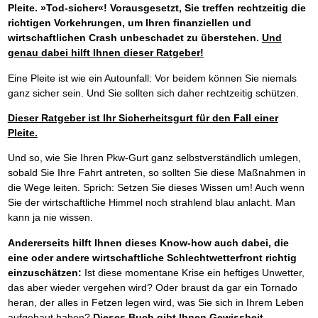
Pleite. »Tod-sicher«!
Vorausgesetzt, Sie treffen rechtzeitig die
richtigen Vorkehrungen, um Ihren finanziellen und
wirtschaftlichen Crash unbeschadet zu überstehen.
Und
genau dabei hilft Ihnen dieser Ratgeber!
Eine Pleite ist wie ein Autounfall: Vor beidem können Sie niemals
ganz sicher sein. Und Sie sollten sich daher rechtzeitig schützen.
Dieser Ratgeber ist Ihr Sicherheitsgurt für den Fall einer
Pleite.
Und so, wie Sie Ihren Pkw-Gurt ganz selbstverständlich umlegen,
sobald Sie Ihre Fahrt antreten, so sollten Sie diese Maßnahmen in
die Wege leiten. Sprich: Setzen Sie dieses Wissen um! Auch wenn
Sie der wirtschaftliche Himmel noch strahlend blau anlacht. Man
kann ja nie wissen.
Andererseits hilft Ihnen dieses Know-how auch dabei, die
eine oder andere wirtschaftliche Schlechtwetterfront richtig
einzuschätzen:
Ist diese momentane Krise ein heftiges Unwetter,
das aber wieder vergehen wird? Oder braust da gar ein Tornado
heran, der alles in Fetzen legen wird, was Sie sich in Ihrem Leben
aufgebaut haben?
Dieses Buch gibt Ihnen Gewissheit.