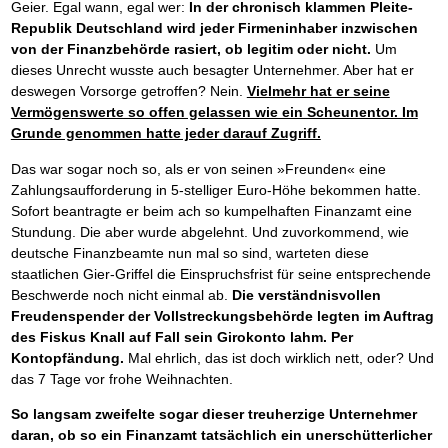
Geier. Egal wann, egal wer:
In der chronisch klammen Pleite-
Republik Deutschland wird jeder Firmeninhaber inzwischen
von der Finanzbehörde rasiert, ob legitim oder nicht.
Um
dieses Unrecht wusste auch besagter Unternehmer. Aber hat er
deswegen Vorsorge getroffen? Nein.
Vielmehr hat er seine
Vermögenswerte so offen gelassen wie ein Scheunentor. Im
Grunde genommen hatte jeder darauf Zugriff.
Das war sogar noch so, als er von seinen »Freunden« eine
Zahlungsaufforderung in 5-stelliger Euro-Höhe bekommen hatte.
Sofort beantragte er beim ach so kumpelhaften Finanzamt eine
Stundung. Die aber wurde abgelehnt. Und zuvorkommend, wie
deutsche Finanzbeamte nun mal so sind, warteten diese
staatlichen Gier-Griffel die Einspruchsfrist für seine entsprechende
Beschwerde noch nicht einmal ab.
Die verständnisvollen
Freudenspender der Vollstreckungsbehörde legten im Auftrag
des Fiskus Knall auf Fall sein Girokonto lahm. Per
Kontopfändung.
Mal ehrlich, das ist doch wirklich nett, oder? Und
das 7 Tage vor frohe Weihnachten.
So langsam zweifelte sogar dieser treuherzige Unternehmer
daran, ob so ein Finanzamt tatsächlich ein unerschütterlicher