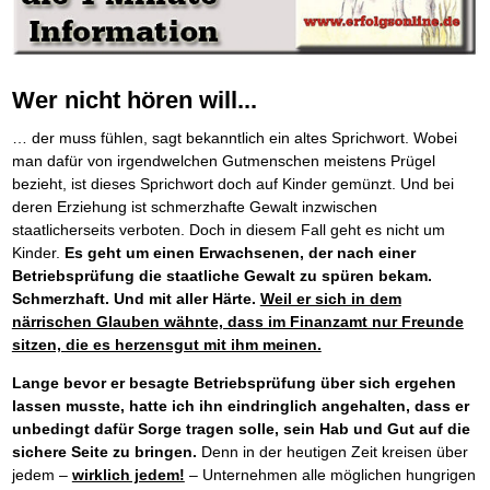
Die Kräfte des Erfolgs
BRANDNEU
Frei Fahrt ohne Punkte
Der Finanzmanager
Suchmaschinenoptimierung mit der Top10-Checkliste
Schnell und kompakt
NEU
Nützliche Problemlösungen
Für ein erfolgreiches Leben
Kaufe doch Deine Schulden
Behalten Sie den Überblick
BRANDNEU
Platzieren Sie sich bei Google ganz oben
Schach der SCHUFA
FRISCH EINGETROFFEN
Vermögenssicherung durch GbR-Vertrag
Mental Force
NEU
Die geniale Lösung zum schnellen Schuldenabbau
Schnell eine saubere SCHUFA
Schutzwall für Hab und Gut
Entfalten Sie Ihre geistigen Kräfte
Die Macht des Schuldners
TIPP
Das richtige Post-Know-How
NEUERSCHEINUNG
GbR-Vertrag mit beschränkter Haftung
Mental Force - Hörbuch
BESTSELLER
Der Weg zur finanziellen Freiheit
Wer nicht hören will...
Ihren Zeitgewinn maximieren
GbR als Einzelperson gründen
Geistigen Kräfte, die unter die Haut gehen
Federleicht lebendig schreiben
SCHREIB-TIPP
GbR-Vertrag mit beschränkter Haftung
BRANDNEU
Sich rechtlich einrichten
Nutze Deine geistigen Waffen
BRANDNEU
… der muss fühlen, sagt bekanntlich ein altes Sprichwort. Wobei
Ohne Probleme clever Texten und Schreiben
GbR als Einzelperson gründen
Schützen Sie sich
Das Kapital Ihrer geistigen Möglichkeiten
man dafür von irgendwelchen Gutmenschen meistens Prügel
Die Macht des Telefax
NEU
Stiftung gründen und profitabel vermarkten
Schlüssel des Erfolgs
BRANDNEU
Zeit & Kommunikationsgewinn
bezieht, ist dieses Sprichwort doch auf Kinder gemünzt. Und bei
Gründen Sie Ihre Stiftung
Methoden der Lebenstechnik
Mittel gegen Titel
deren Erziehung ist schmerzhafte Gewalt inzwischen
EMPFEHLUNG
Hilf Dir selbst, hilft Dir Gott
TIPP
Sichern Sie Einkommen und Vermögenswerte 100%-tig ab
staatlicherseits verboten. Doch in diesem Fall geht es nicht um
Immer den Geist zum TUN begeistern
Bekannt wie ein bunter Hund im Internet
INTERNET-TIPP
Kinder.
Es geht um einen Erwachsenen, der nach einer
Die Feuerkraft
TIPP
schnell im Internet bekannt werden und damit viel Geld verdienen
Betriebsprüfung die staatliche Gewalt zu spüren bekam.
Holen Sie Erfolg in Ihr Leben
Schreib Dich reich
SCHREIB VERTRIEBS TIPP
Schmerzhaft. Und mit aller Härte.
Weil er sich in dem
Mit System zum Erfolg
GEHEIMTIPP
Vom Gedanken zum Bestseller
närrischen Glauben wähnte, dass im Finanzamt nur Freunde
Starten Sie endlich durch
sitzen, die es herzensgut mit ihm meinen.
Lange bevor er besagte Betriebsprüfung über sich ergehen
lassen musste, hatte ich ihn eindringlich angehalten, dass er
unbedingt dafür Sorge tragen solle, sein Hab und Gut auf die
sichere Seite zu bringen.
Denn in der heutigen Zeit kreisen über
jedem –
wirklich jedem!
– Unternehmen alle möglichen hungrigen