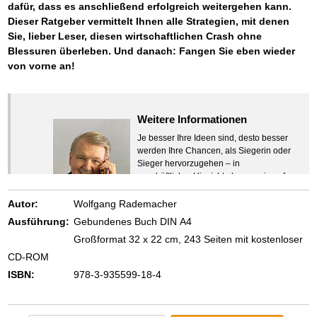
dafür, dass es anschließend erfolgreich weitergehen kann.
Dieser Ratgeber vermittelt Ihnen alle Strategien, mit denen
Sie, lieber Leser, diesen wirtschaftlichen Crash ohne
Blessuren überleben. Und danach: Fangen Sie eben wieder
von vorne an!
Weitere Informationen
Je besser Ihre Ideen sind, desto besser
werden Ihre Chancen, als Siegerin oder
Sieger hervorzugehen – in
geschäftlicher Hinsicht ebenso wie auf
beruflichem oder privatem Gebiet. Denn
eins ist todsicher:
Autor:
Wolfgang Rademacher
Zeigen Sie mit der Maus hierhin, um
Ausführung:
Gebundenes Buch DIN A4
den Text vollständig anzuzeigen …
Großformat 32 x 22 cm, 243 Seiten mit kostenloser
CD-ROM
ISBN:
978-3-935599-18-4