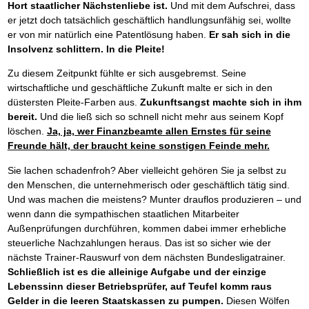
Hort staatlicher Nächstenliebe ist.
Und mit dem Aufschrei, dass
er jetzt doch tatsächlich geschäftlich handlungsunfähig sei, wollte
er von mir natürlich eine Patentlösung haben.
Er sah sich in die
Insolvenz schlittern. In die Pleite!
Zu diesem Zeitpunkt fühlte er sich ausgebremst. Seine
wirtschaftliche und geschäftliche Zukunft malte er sich in den
düstersten Pleite-Farben aus.
Zukunftsangst machte sich in ihm
bereit.
Und die ließ sich so schnell nicht mehr aus seinem Kopf
löschen.
Ja, ja, wer Finanzbeamte allen Ernstes für seine
Freunde hält, der braucht keine sonstigen Feinde mehr.
Sie lachen schadenfroh? Aber vielleicht gehören Sie ja selbst zu
den Menschen, die unternehmerisch oder geschäftlich tätig sind.
Und was machen die meistens? Munter drauflos produzieren – und
wenn dann die sympathischen staatlichen Mitarbeiter
Außenprüfungen durchführen, kommen dabei immer erhebliche
steuerliche Nachzahlungen heraus. Das ist so sicher wie der
nächste Trainer-Rauswurf von dem nächsten Bundesligatrainer.
Schließlich ist es die alleinige Aufgabe und der einzige
Lebenssinn dieser Betriebsprüfer, auf Teufel komm raus
Gelder in die leeren Staatskassen zu pumpen.
Diesen Wölfen