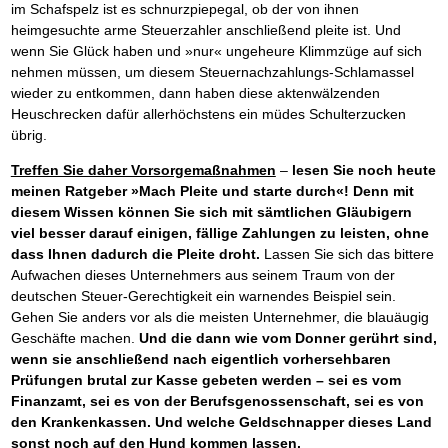
im Schafspelz ist es schnurzpiepegal, ob der von ihnen
heimgesuchte arme Steuerzahler anschließend pleite ist. Und
wenn Sie Glück haben und »nur« ungeheure Klimmzüge auf sich
nehmen müssen, um diesem Steuernachzahlungs-Schlamassel
wieder zu entkommen, dann haben diese aktenwälzenden
Heuschrecken dafür allerhöchstens ein müdes Schulterzucken
übrig.
Treffen Sie daher Vorsorgemaßnahmen
–
lesen Sie noch heute
meinen Ratgeber »Mach Pleite und starte durch«!
Denn mit
diesem Wissen können Sie sich mit sämtlichen Gläubigern
viel besser darauf einigen, fällige Zahlungen zu leisten, ohne
dass Ihnen dadurch die Pleite droht.
Lassen Sie sich das bittere
Aufwachen dieses Unternehmers aus seinem Traum von der
deutschen Steuer-Gerechtigkeit ein warnendes Beispiel sein.
Gehen Sie anders vor als die meisten Unternehmer, die blauäugig
Geschäfte machen.
Und die dann wie vom Donner gerührt sind,
wenn sie anschließend nach eigentlich vorhersehbaren
Prüfungen brutal zur Kasse gebeten werden – sei es vom
Finanzamt, sei es von der Berufsgenossenschaft, sei es von
den Krankenkassen. Und welche Geldschnapper dieses Land
sonst noch auf den Hund kommen lassen.