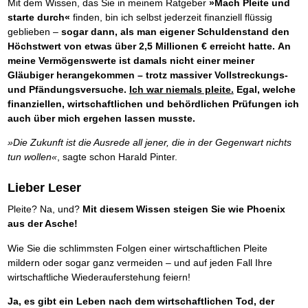
Mit dem Wissen, das Sie in meinem Ratgeber
»Mach Pleite und
starte durch«
finden, bin ich selbst jederzeit finanziell flüssig
geblieben –
sogar dann, als man eigener Schuldenstand den
Höchstwert von etwas über 2,5 Millionen € erreicht hatte.
An
meine Vermögenswerte ist damals nicht einer meiner
Gläubiger herangekommen – trotz massiver Vollstreckungs-
und Pfändungsversuche.
Ich war niemals pleite.
Egal, welche
finanziellen, wirtschaftlichen und behördlichen Prüfungen ich
auch über mich ergehen lassen musste.
»Die Zukunft ist die Ausrede all jener, die in der Gegenwart nichts
tun wollen«
, sagte schon Harald Pinter.
Lieber Leser
Pleite? Na, und?
Mit diesem Wissen steigen Sie wie Phoenix
aus der Asche!
Wie Sie die schlimmsten Folgen einer wirtschaftlichen Pleite
mildern oder sogar ganz vermeiden – und auf jeden Fall Ihre
wirtschaftliche Wiederauferstehung feiern!
Ja, es gibt ein Leben nach dem wirtschaftlichen Tod, der