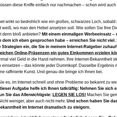
müssen diese Kniffe einfach nur nachmachen – schon wird auch
rnet wirkt so bedrohlich wie ein großes, schwarzes Loch, sobal
ht weiß, wo man den Hebel ansetzen soll. Wie sollen Sie Ihre D
et denn bloß anbieten?
Mit einem einmaligen Werbeeinsatz – 
 dem ich eben gesprochen habe – erreichen Sie nicht viel. 
e Strategien ein, die Sie in meinem Internet-Ratgeber zuhauf
lreichen Online-Präsenzen ein gutes Einkommen erzielen k
nmal viel Geld in die Hand nehmen. Ihre Internet-Bekanntheit s
einsetzen – das könnte jeder Dummkopf. Dasselbe Ergebnis mi
ine raffinierte Kunst. Und genau die bringe ich Ihnen bei.
Sie es, im Internet schnell und ohne Probleme so bekannt zu we
ieser Aufgabe helfe ich Ihnen tatkräftig: Nehmen Sie sich 
n Sie das Allerwichtigste:
LEGEN SIE LOS!
Machen Sie gena
icht weniger, aber auch nicht mehr.
Und schon haben Sie da
Bekanntheit im Internet dramatisch zu steigern.