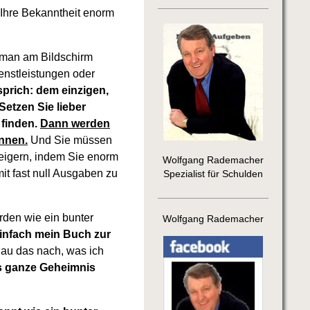
 Ihre Bekanntheit enorm
d man am Bildschirm
ienstleistungen oder
sprich: dem einzigen,
Setzen Sie lieber
 finden.
Dann werden
önnen.
Und Sie müssen
teigern, indem Sie enorm
Wolfgang Rademacher
t fast null Ausgaben zu
Spezialist für Schulden
rden wie ein bunter
Wolfgang Rademacher
einfach mein Buch zur
u das nach, was ich
s ganze Geheimnis