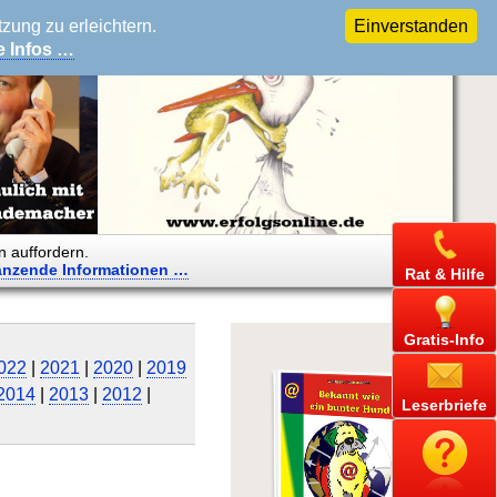
ung zu erleichtern.
Einverstanden
e Infos …
n auffordern.
änzende
Informationen …
Rat & Hilfe
Gratis-Info
022
|
2021
|
2020
|
2019
2014
|
2013
|
2012
|
Leserbriefe