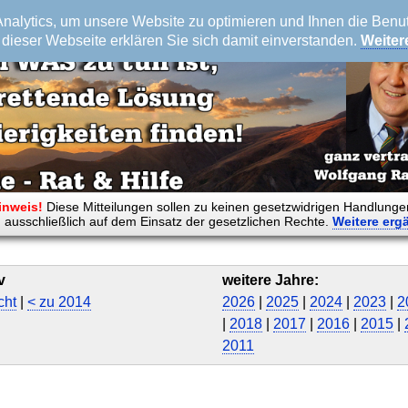
alytics, um unsere Website zu optimieren und Ihnen die Benutz
dieser Webseite erklären Sie sich damit einverstanden.
Weiter
inweis!
Diese Mitteilungen sollen zu keinen gesetzwidrigen Handlunge
 ausschließlich auf dem Einsatz der gesetzlichen Rechte.
Weitere
erg
v
weitere Jahre:
cht
|
< zu 2014
2026
|
2025
|
2024
|
2023
|
2
|
2018
|
2017
|
2016
|
2015
|
2011