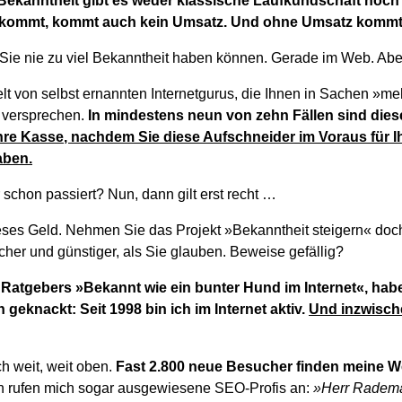
Bekanntheit gibt es weder klassische Laufkundschaft noch
 kommt, kommt auch kein Umsatz. Und ohne Umsatz kommt 
 Sie nie zu viel Bekanntheit haben können. Gerade im Web. Abe
lt von selbst ernannten Internetgurus, die Ihnen in Sachen »m
 versprechen.
In mindestens neun von zehn Fällen sind die
hre Kasse, nachdem Sie diese Aufschneider im Voraus für I
aben.
 schon passiert? Nun, dann gilt erst recht …
eses Geld. Nehmen Sie das Projekt »Bekanntheit steigern« doch 
cher und günstiger, als Sie glauben. Beweise gefällig?
s Ratgebers »Bekannt wie ein bunter Hund im Internet«, hab
geknackt: Seit 1998 bin ich im Internet aktiv.
Und inzwisch
h weit, weit oben.
Fast 2.800
neue Besucher finden meine W
h rufen mich sogar ausgewiesene SEO-Profis an:
»Herr Radema