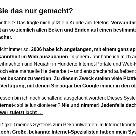
Sie das nur gemacht?
ntheit? Das fragte mich jetzt ein Kunde am Telefon.
Verwundert 
et an so ziemlich allen Ecken und Enden auf einen bestimm
cher.
nicht immer so.
2006 habe ich angefangen, mit einem ganz spe
anntheit im Web auszubauen.
In jenem Jahr habe ich mich an
hnachten und Neujahr in Hunderte Internet-Portale und Web-K
noch eine manuelle Heidenarbeit – und entsprechend aufreiben
ernet bekannt zu werden. Zu diesem Zweck stellen viele Plat
 Verfügung, mit denen Sie sogar bei Google immer in den o
dessen bin ich noch schallend ausgelacht worden: Dieses Sys
ternet«
sollte funktionieren?
Nie und nimmer! Jedenfalls dach
wer zuletzt lacht …
igkeit meines Systems zum Bekanntwerden im Internet konnte 
noch:
Große, bekannte Internet-Spezialisten haben mein Sy