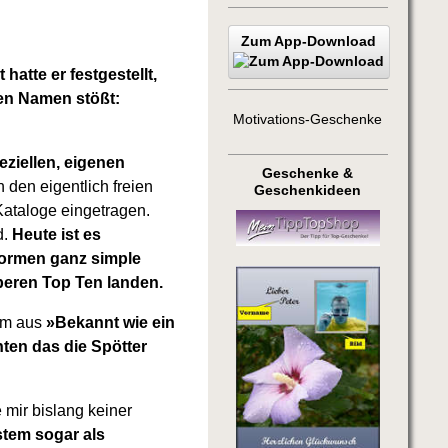
Zum App-Download
hatte er festgestellt,
ten Namen stößt:
Motivations-Geschenke
ziellen, eigenen
Geschenke &
 den eigentlich freien
Geschenkideen
ataloge eingetragen.
d.
Heute ist es
tformen ganz simple
beren Top Ten landen.
tem aus
»Bekannt wie ein
ten das die Spötter
mir bislang keiner
stem sogar als