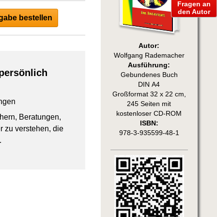
Fragen an
den Autor
abe bestellen
Autor:
Wolfgang Rademacher
Ausführung:
persönlich
Gebundenes Buch
DIN A4
Großformat 32 x 22 cm,
ngen
245 Seiten mit
kostenloser CD-ROM
chern, Beratungen,
ISBN:
 zu verstehen, die
978-3-935599-48-1
.