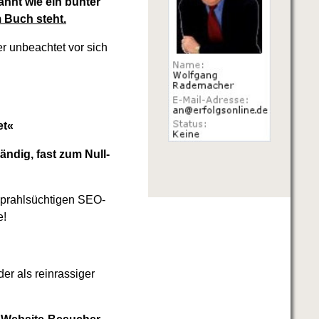
kannt wie ein bunter
 Buch steht.
er unbeachtet vor sich
et«
ndig, fast zum Null-
 prahlsüchtigen SEO-
e!
der als reinrassiger