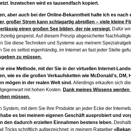
tzt. Inzwischen wird es tausendfach kopiert.
n, aber auch bei der Online-Bekanntheit halte ich es nac
ger, großer Strom kann schlagartig abreißen – viele kleine F
rlässig einen großen See bilden, der nie versiegt.
Dafür wir
chzeitig gespeist. Auf diesem Prinzip abgesicherter Nachhaltig
 Sie diese Techniken und Systeme aus meinem Spezialratgeber
Sie es selbst eigenhändig, im Internet an fast jeder Stelle ge
usgeben zu müssen.
ir eine Methode, mit der Sie in der virtuellen Internet-Land
en, wie es die großen Verkaufsketten wie McDonald's, DM, 
en mögen in der realen Welt sind.
Allerdings erkaufen sich di
llgegenwart mit hohen Kosten.
Dank meines Wissens werden S
geben müssen.
 System, mit dem Sie Ihre Produkte an jeder Ecke der Internetl
t habe es bei meinem eigenen Geschäft ausprobiert und vor
n den dadurch erzielten Einnahmen bestens leben.
Deshalb 
und Tricks schriftlich aufgezeichnet: in meinem Ratgeber
»Bekann