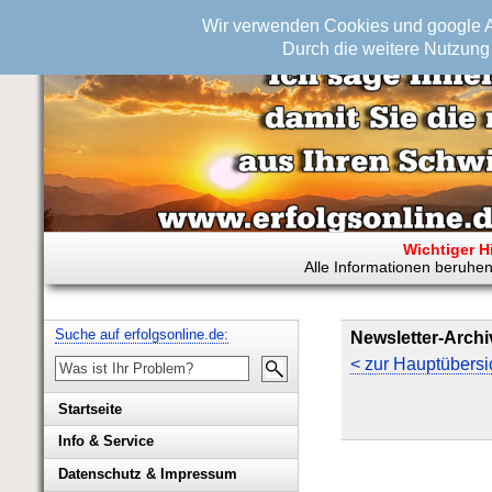
Wir verwenden Cookies und google An
Durch die weitere Nutzung 
Wichtiger H
Alle Informationen beruhen
Suche auf erfolgsonline.de:
Newsletter-Archi
< zur Hauptübersi
Startseite
Info & Service
Biografie Wolfgang Rademacher
Datenschutz & Impressum