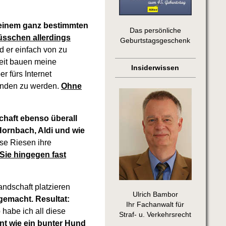
h einem ganz bestimmten
Das persönliche
lüsschen allerdings
Geburtstagsgeschenk
d er einfach von zu
keit bauen meine
Insiderwissen
 fürs Internet
funden zu werden.
Ohne
schaft ebenso überall
Hornbach, Aldi und wie
ese Riesen ihre
ie hingegen fast
andschaft platzieren
Ulrich Bambor
gemacht. Resultat:
Ihr Fachanwalt für
habe ich all diese
Straf- u. Verkehrsrecht
t wie ein bunter Hund