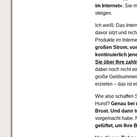
im Internet«
. Sie 
steigen.
Ich weiß: Das Inte
davor sitzt und nic
Produkte im Intern
großen Strom, von
kontinuierlich jen
Sie über Ihre zah
dabei noch nicht ei
große Geldsummen 
erzielen – das ist e
Wie also schaffen 
Hund?
Genau bei d
Brust.
Und dann tu
vorgemacht habe. N
gelüftet, um Ihre 