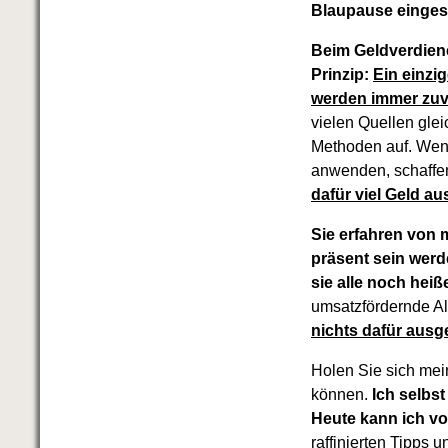
Das richtige Post-Know-How
Blaupause eingese
NEUERSCHEINUNG
Ihren Zeitgewinn maximieren
Beim Geldverdiene
GbR-Vertrag mit beschränkter
Prinzip:
Ein einzi
Haftung
BRANDNEU
werden immer zuve
GbR als Einzelperson gründen
vielen Quellen glei
Methoden auf. Wenn
anwenden, schaffen 
dafür viel Geld a
Sie erfahren von m
präsent sein werd
sie alle noch heiß
umsatzfördernde A
nichts dafür aus
Holen Sie sich mein
können.
Ich selbs
Heute kann ich vo
raffinierten Tipps 