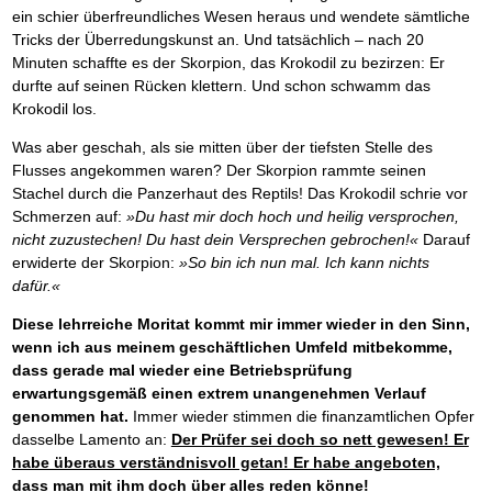
Das richtige Post-Know-How
NEUERSCHEINUNG
ein schier überfreundliches Wesen heraus und wendete sämtliche
Ihren Zeitgewinn maximieren
Tricks der Überredungskunst an. Und tatsächlich – nach 20
GbR-Vertrag mit beschränkter Haftung
BRANDNEU
Minuten schaffte es der Skorpion, das Krokodil zu bezirzen: Er
GbR als Einzelperson gründen
durfte auf seinen Rücken klettern. Und schon schwamm das
Krokodil los.
Was aber geschah, als sie mitten über der tiefsten Stelle des
Flusses angekommen waren? Der Skorpion rammte seinen
Stachel durch die Panzerhaut des Reptils! Das Krokodil schrie vor
Schmerzen auf:
»Du hast mir doch hoch und heilig versprochen,
nicht zuzustechen! Du hast dein Versprechen gebrochen!«
Darauf
erwiderte der Skorpion:
»So bin ich nun mal. Ich kann nichts
dafür.«
Diese lehrreiche Moritat kommt mir immer wieder in den Sinn,
wenn ich aus meinem geschäftlichen Umfeld mitbekomme,
dass gerade mal wieder eine Betriebsprüfung
erwartungsgemäß einen extrem unangenehmen Verlauf
genommen hat.
Immer wieder stimmen die finanzamtlichen Opfer
dasselbe Lamento an:
Der Prüfer sei doch so nett gewesen! Er
habe überaus verständnisvoll getan! Er habe angeboten,
dass man mit ihm doch über alles reden könne!