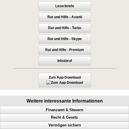
Leserbriefe
Rat und Hilfe - Avanti
Rat und Hilfe - Turbo
Rat und Hilfe - Skype
Rat und Hilfe - Premium
Infoabruf
Zum App-Download
Weitere interessante Informationen
Finanzamt & Steuern
Recht & Gesetz
Vollstreckung, Finanzamt, Behördenwillkür, Steuern
Vermögen sichern
Steuern, Steuer, Finanzgericht, Klage, Steuerbescheid
Prozess, Gericht, Fehlentscheidungen, Richter