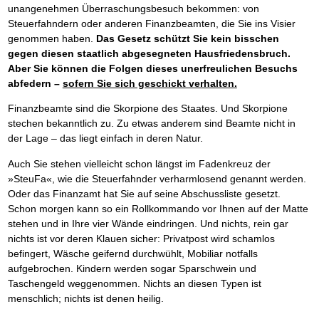
unangenehmen Überraschungsbesuch bekommen: von
Steuerfahndern oder anderen Finanzbeamten, die Sie ins Visier
genommen haben.
Das Gesetz schützt Sie kein bisschen
gegen diesen staatlich abgesegneten Hausfriedensbruch.
Aber Sie können die Folgen dieses unerfreulichen Besuchs
abfedern –
sofern Sie sich geschickt verhalten.
Finanzbeamte sind die Skorpione des Staates. Und Skorpione
stechen bekanntlich zu. Zu etwas anderem sind Beamte nicht in
der Lage – das liegt einfach in deren Natur.
Auch Sie stehen vielleicht schon längst im Fadenkreuz der
»SteuFa«, wie die Steuerfahnder verharmlosend genannt werden.
Oder das Finanzamt hat Sie auf seine Abschussliste gesetzt.
Schon morgen kann so ein Rollkommando vor Ihnen auf der Matte
stehen und in Ihre vier Wände eindringen. Und nichts, rein gar
nichts ist vor deren Klauen sicher: Privatpost wird schamlos
befingert, Wäsche geifernd durchwühlt, Mobiliar notfalls
aufgebrochen. Kindern werden sogar Sparschwein und
Taschengeld weggenommen. Nichts an diesen Typen ist
menschlich; nichts ist denen heilig.