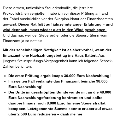
Diese armen, unflexiblen Steuerkrokodile, die jetzt ihre
Krokodilstränen vergießen, habe ich vor dieser Prüfung anhand
der Fabel ausdrücklich vor der Skorpion-Natur der Finanzbeamten
gewarnt.
Dieser Rat fußt auf jahrzehntelanger Erfahrung –
und
wird dennoch immer wieder glatt in den Wind geschlagen.
Und das nur, weil der Steuerprüfer oder die Steuerprüferin vom
Finanzamt ja so nett tut.
Mit der scheinheiligen Nettigkeit ist es aber vorbei, wenn der
finanzamtliche Nachzahlungsbetrag ins Haus flattert.
Aus
jüngster Steuerprüfungs-Vergangenheit kann ich folgende Schock-
Zahlen berichten:
Die erste Prüfung ergab knapp 30.000 Euro Nachzahlung!
Im zweiten Fall verlangte das Finanzamt beinahe 98.000
Euro Nachzahlung!
Der Dritte im geschröpften Bunde wurde mit an die 48.000
Euro Nachzahlungsforderung konfrontiert und sollte
darüber hinaus noch 8.000 Euro für eine Steuerstraftat
berappen. Letztgenannte Summe konnte er aber auf etwas
über 2.500 Euro reduzieren –
dank meiner