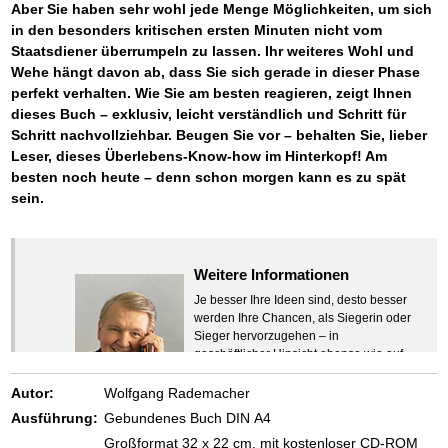
Aber Sie haben sehr wohl jede Menge Möglichkeiten, um sich
in den besonders kritischen ersten Minuten nicht vom
Staatsdiener überrumpeln zu lassen. Ihr weiteres Wohl und
Wehe hängt davon ab, dass Sie sich gerade in dieser Phase
perfekt verhalten. Wie Sie am besten reagieren, zeigt Ihnen
dieses Buch – exklusiv, leicht verständlich und Schritt für
Schritt nachvollziehbar. Beugen Sie vor – behalten Sie, lieber
Leser,
dieses Überlebens-Know-how im Hinterkopf! Am
besten noch heute – denn schon morgen kann es zu spät
sein.
Weitere Informationen
Je besser Ihre Ideen sind, desto besser
werden Ihre Chancen, als Siegerin oder
Sieger hervorzugehen – in
geschäftlicher Hinsicht ebenso wie auf
beruflichem oder privatem Gebiet. Denn
eins ist todsicher:
Autor:
Wolfgang Rademacher
Zeigen Sie mit der Maus hierhin, um
Ausführung:
Gebundenes Buch DIN A4
den Text vollständig anzuzeigen …
Großformat 32 x 22 cm, mit kostenloser CD-ROM