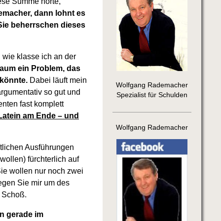
iese Summe hörte,
emacher, dann lohnt es
. Sie beherrschen dieses
 wie klasse ich an der
kaum ein Problem, das
 könnte.
Dabei läuft mein
Wolfgang Rademacher
argumentativ so gut und
Spezialist für Schulden
nten fast komplett
Latein am Ende – und
Wolfgang Rademacher
iftlichen Ausführungen
ollen) fürchterlich auf
Sie wollen nur noch zwei
egen Sie mir um des
n Schoß.
en gerade im