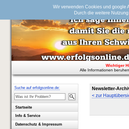
Wir verwenden Cookies und google An
Durch die weitere Nutzung 
Wichtiger H
Alle Informationen beruhen
Suche auf erfolgsonline.de:
Newsletter-Archi
< zur Hauptübersi
Startseite
Info & Service
Biografie Wolfgang Rademacher
Datenschutz & Impressum