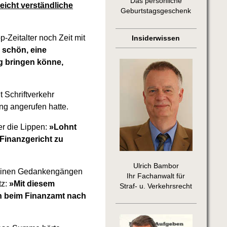
Das persönliche
icht verständliche
Geburtstagsgeschenk
-Zeitalter noch Zeit mit
Insiderwissen
 schön, eine
ig bringen könne,
t Schriftverkehr
ng angerufen hatte.
er die Lippen:
»Lohnt
 Finanzgericht zu
Ulrich Bambor
n seinen Gedankengängen
Ihr Fachanwalt für
tz:
»Mit diesem
Straf- u. Verkehrsrecht
ich beim Finanzamt nach