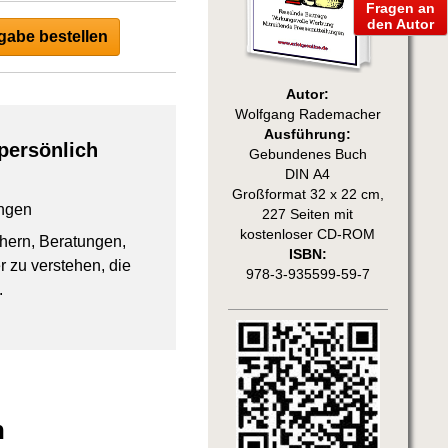
Fragen an
den Autor
abe bestellen
Autor:
Wolfgang Rademacher
Ausführung:
persönlich
Gebundenes Buch
DIN A4
Großformat 32 x 22 cm,
ngen
227 Seiten mit
kostenloser CD-ROM
chern, Beratungen,
ISBN:
 zu verstehen, die
978-3-935599-59-7
.
n