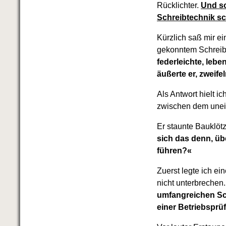
Das richtige Post-Know-How
Rücklichter.
Und so
NEUERSCHEINUNG
Schreibtechnik sc
Ihren Zeitgewinn maximieren
GbR-Vertrag mit beschränkter
Kürzlich saß mir ei
Haftung
BRANDNEU
gekonntem Schreib
GbR als Einzelperson gründen
federleichte, leb
äußerte er, zweife
Als Antwort hielt i
zwischen dem unein
Er staunte Bauklöt
sich das denn, üb
führen?«
Zuerst legte ich e
nicht unterbrechen.
umfangreichen Sch
einer Betriebspr