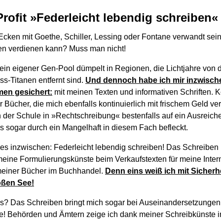
rofit »Federleicht lebendig schreiben«
cken mit Goethe, Schiller, Lessing oder Fontane verwandt sei
en verdienen kann? Muss man nicht!
ein eigener Gen-Pool dümpelt in Regionen, die Lichtjahre von
s-Titanen entfernt sind.
Und dennoch habe ich mir inzwischen
en gesichert:
mit meinen Texten und informativen Schriften. Ko
Bücher, die mich ebenfalls kontinuierlich mit frischem Geld ve
n der Schule in »Rechtschreibung« bestenfalls auf ein Ausreich
 sogar durch ein Mangelhaft in diesem Fach befleckt.
es inzwischen: Federleicht lebendig schreiben! Das Schreiben i
eine Formulierungskünste beim Verkaufstexten für meine Intern
meiner Bücher im Buchhandel.
Denn eins weiß ich mit Sicherhe
oßen See!
? Das Schreiben bringt mich sogar bei Auseinandersetzungen 
ße! Behörden und Ämtern zeige ich dank meiner Schreibkünste i