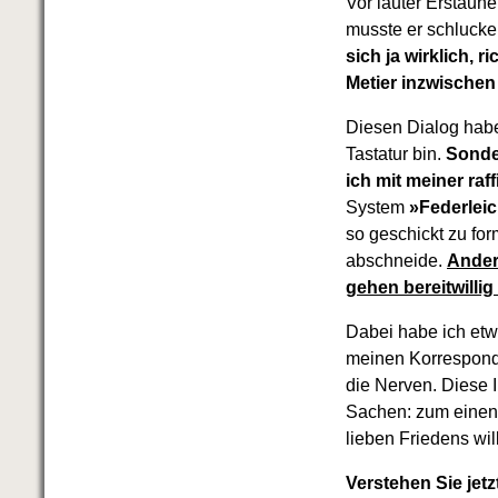
Vor lauter Erstaun
musste er schlucke
sich ja wirklich, 
Metier inzwischen
Diesen Dialog habe 
Tastatur bin.
Sonde
ich mit meiner raf
System
»Federleic
so geschickt zu fo
abschneide.
Ander
gehen bereitwilli
Dabei habe ich etwa
meinen Korresponden
die Nerven. Diese 
Sachen: zum einen
lieben Friedens wil
Verstehen Sie jet