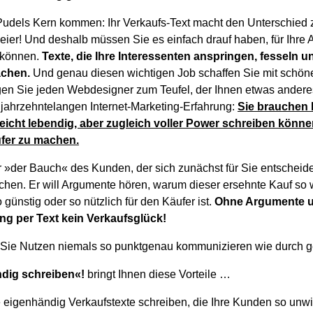
Pudels Kern kommen: Ihr Verkaufs-Text macht den Unterschied
eier! Und deshalb müssen Sie es einfach drauf haben, für Ihre
 können.
Texte, die Ihre Interessenten anspringen, fesseln 
achen.
Und genau diesen wichtigen Job schaffen Sie mit schöne
Jagen Sie jeden Webdesigner zum Teufel, der Ihnen etwas andere
 jahrzehntelangen Internet-Marketing-Erfahrung:
Sie brauchen 
eicht lebendig, aber zugleich voller Power schreiben könn
ufer zu machen.
ar »der Bauch« des Kunden, der sich zunächst für Sie entscheid
chen. Er will Argumente hören, warum dieser ersehnte Kauf so w
günstig oder so nützlich für den Käufer ist.
Ohne Argumente 
g per Text kein Verkaufsglück!
 Sie Nutzen niemals so punktgenau kommunizieren wie durch g
ndig schreiben«!
bringt Ihnen diese Vorteile …
 eigenhändig Verkaufstexte schreiben, die Ihre Kunden so unw