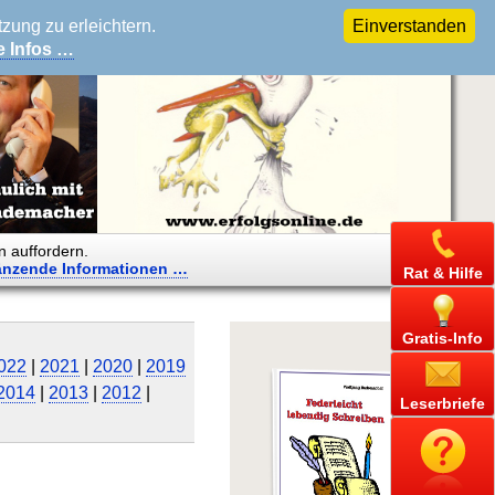
ung zu erleichtern.
Einverstanden
e Infos …
n auffordern.
änzende
Informationen …
Rat & Hilfe
Gratis-Info
022
|
2021
|
2020
|
2019
2014
|
2013
|
2012
|
Leserbriefe