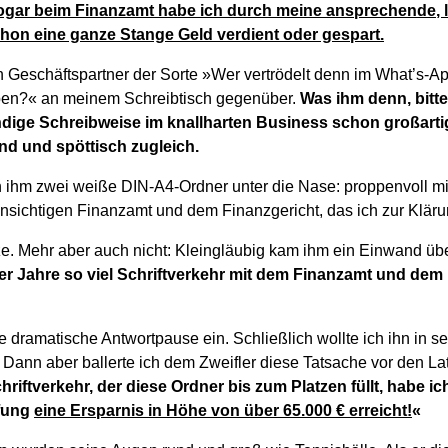
gar beim Finanzamt habe ich durch meine ansprechende, le
hon eine ganze Stange Geld verdient oder gespart.
n Geschäftspartner der Sorte »Wer vertrödelt denn im What’s-App
en?« an meinem Schreibtisch gegenüber.
Was ihm denn, bitte
endige Schreibweise im knallharten Business schon großart
lnd und spöttisch zugleich.
ch ihm zwei weiße DIN-A4-Ordner unter die Nase: proppenvoll mi
sichtigen Finanzamt und dem Finanzgericht, das ich zur Kläru
ze. Mehr aber auch nicht: Kleingläubig kam ihm ein Einwand üb
er Jahre so viel Schriftverkehr mit dem Finanzamt und dem
ine dramatische Antwortpause ein. Schließlich wollte ich ihn i
 Dann aber ballerte ich dem Zweifler diese Tatsache vor den La
riftverkehr, der diese Ordner bis zum Platzen füllt, habe 
üfung
eine Ersparnis in Höhe von über 65.000 € erreicht!
«