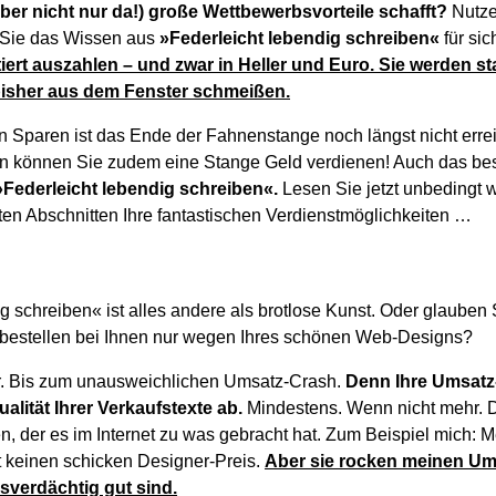
ber nicht nur da!) große Wettbewerbsvorteile schafft?
Nutze
 Sie das Wissen aus
»Federleicht lebendig schreiben«
für sic
tiert auszahlen – und zwar in Heller und Euro. Sie werden st
bisher aus dem Fenster schmeißen.
 Sparen ist das Ende der Fahnenstange noch längst nicht errei
en können Sie zudem eine Stange Geld verdienen! Auch das bes
»Federleicht lebendig schreiben«.
Lesen Sie jetzt unbedingt we
ten Abschnitten Ihre fantastischen Verdienstmöglichkeiten …
g schreiben« ist alles andere als brotlose Kunst. Oder glauben S
 bestellen bei Ihnen nur wegen Ihres schönen Web-Designs?
r. Bis zum unausweichlichen Umsatz-Crash.
Denn Ihre Umsatz
ualität Ihrer Verkaufstexte ab.
Mindestens. Wenn nicht mehr. 
en, der es im Internet zu was gebracht hat. Zum Beispiel mich: 
 keinen schicken Designer-Preis.
Aber sie rocken meinen Ums
isverdächtig gut sind.