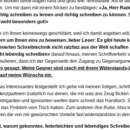
en wurden seine Augen rund und groß wie Tennisbälle. Als er d
n. Um mir dann mit einem Nicken zu bestätigen:
»Ja, Herr Rad
richtig schreiben zu lernen und richtig schreiben zu können
 wohl besonders gut!«
ich Ihnen keineswegs geschildert, weil ich damit angeben will,
rn um Ihnen eins zu beweisen, lieber Leser: Es gibt heute 
finierten Schreibtechnik nicht ratzfatz aus der Welt schaffen
ht lebendig schreiben«
darauf hinaus, meinen Schriftverkehr 
rmulieren, dass ich der Gegenseite den Zugang zu Gegenargume
s gesagt: Meine Gegner sind rasch mit ihrem Widerstands-
g auf meine Wünsche ein.
s Interessantes festgestellt: Ich gehe mit meinen listigen, schr
zpartnern (natürlich nur denen, die mir was ans Zeug flicken w
Intriganten und Ignoranten werfen dann schnell das Handtuch. 
 das Problem vom Tisch haben. Zum anderen ihre Ruhe. Also l
len die von mir gewünschten Vorteile fast widerstandslos in de
zt, warum gekonntes, federleichtes und lebendiges Schreib