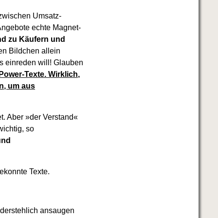
 zwischen Umsatz-
 Angebote echte Magnet-
und zu Käufern und
n Bildchen allein
s einreden will! Glauben
Power-Texte. Wirklich,
en, um aus
et. Aber »der Verstand«
ichtig, so
und
ekonnte Texte.
iderstehlich ansaugen