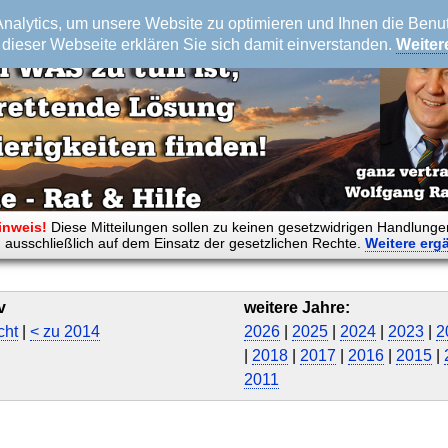
alytics, um unsere Website zu optimieren und Ihnen die Benutz
dieser Webseite erklären Sie sich damit einverstanden.
Weiter
inweis!
Diese Mitteilungen sollen zu keinen gesetzwidrigen Handlunge
 ausschließlich auf dem Einsatz der gesetzlichen Rechte.
Weitere
erg
v
weitere Jahre:
cht
|
< zu 2014
2026
|
2025
|
2024
|
2023
|
2
|
2018
|
2017
|
2016
|
2015
|
2011