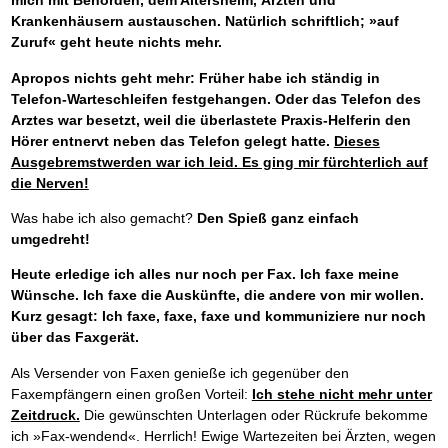
mich mit Behörden, dem Altersheim, Ärzten und
Das richtige Post-Know-How
NEUERSCHEINUNG
Ihren Zeitgewinn maximieren
Krankenhäusern austauschen. Natürlich schriftlich; »auf
GbR-Vertrag mit beschränkter Haftung
Zuruf« geht heute nichts mehr.
BRANDNEU
GbR als Einzelperson gründen
Apropos nichts geht mehr: Früher habe ich ständig in
Telefon-Warteschleifen festgehangen. Oder das Telefon des
Arztes war besetzt, weil die überlastete Praxis-Helferin den
Hörer entnervt neben das Telefon gelegt hatte.
Dieses
Ausgebremstwerden war ich leid. Es ging mir fürchterlich auf
die Nerven!
Was habe ich also gemacht?
Den Spieß ganz einfach
umgedreht!
Heute erledige ich alles nur noch per Fax. Ich faxe meine
Wünsche. Ich faxe die Auskünfte, die andere von mir wollen.
Kurz gesagt: Ich faxe, faxe, faxe und kommuniziere nur noch
über das Faxgerät.
Als Versender von Faxen genieße ich gegenüber den
Faxempfängern einen großen Vorteil:
Ich stehe nicht mehr unter
Zeitdruck.
Die gewünschten Unterlagen oder Rückrufe bekomme
ich »Fax-wendend«. Herrlich! Ewige Wartezeiten bei Ärzten, wegen