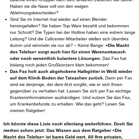
Haben sie die Nase voll von den ewigen
Ablehnungsbescheiden?
Sind Sie im Internet mal wieder auf einen Blender
hereingefallen? Sie haben Top-Ware bezahlt und bekommen
nur Schrott? Die Typen bei der Hotline haben eine extrem lange
Leitung? Und die Callcenter-Mitarbeiter stellen sich überdies
dumm und wimmeln sie nur ab? – Keine Bange:
»Die Macht
des Telefax« sorgt auch hier für einen Warenumtausch
oder noch wesentlich kulantere Lösungen.
Das Fax hat
bislang noch jeden Großkonzern klein bekommen!
Das Fax holt auch abgehobene Halbgötter in Weiß wieder
auf dem Klinik-Boden der Tatsachen zurück.
Dann per Fax
sind sie derjenige, der dem Arzt vorgibt, wie er sich Ihnen
gegenüber zu verhalten hat. Lassen Sie sich per Fax wichtige
Krankeninformationen aushändigen. Und nutzen Sie das Fax,
um Krankenbefunde zu erhalten. Wie das geht? Lesen Sie
meinen Ratgeber!
Ich könnte diese Liste noch ellenlang weiterführen. Doch Sie
merken schon jetzt: Das Wissen aus dem Ratgeber »Die
Macht des Telefax« ist bares Geld wert.
All Ihre privaten,