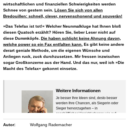
wirtschaftlichen und finanziellen Schwierigkeiten werden
Schnee von gestern sein.
Lösen Sie sich von allen
Bredouillen: schnell, clever, nervenschonend und souverän!
»Das Telefax ist tot!« Welcher Neunmalkluge hat Ihnen bloß
diesen Quatsch erzählt? Hören Sie, lieber Leser nicht auf
diese Dummköpfe.
Die haben schlicht keine Ahnung davon,
welche power so ein Fax entfalten kann.
Es gibt keine andere
derart geniale Methode, um die eigenen Wünsche und
Anliegen ruck, zuck durchzusetzen. Mir fressen inzwischen
sogar Großkonzerne aus der Hand. Und das nur, weil ich »Die
Macht des Telefax« gekonnt einsetze.
Weitere Informationen
Je besser Ihre Ideen sind, desto besser
werden Ihre Chancen, als Siegerin oder
Sieger hervorzugehen – in
geschäftlicher Hinsicht ebenso wie auf
beruflichem oder privatem Gebiet. Denn
eins ist todsicher:
Autor:
Wolfgang Rademacher