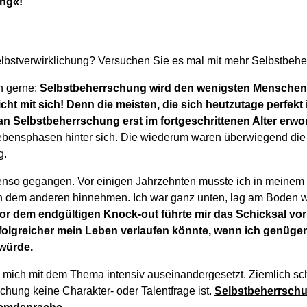
ng«!
lbstverwirklichung? Versuchen Sie es mal mit mehr Selbstbehe
h gerne:
Selbstbeherrschung wird den wenigsten Menschen i
cht mit sich! Denn die meisten, die sich heutzutage perfekt
n Selbstbeherrschung erst im fortgeschrittenen Alter erw
Lebensphasen hinter sich. Die wiederum waren überwiegend di
g.
ebenso gegangen. Vor einigen Jahrzehnten musste ich in meine
 dem anderen hinnehmen. Ich war ganz unten, lag am Boden w
or dem endgültigen Knock-out führte mir das Schicksal vor 
folgreicher mein Leben verlaufen könnte, wenn ich genüg
würde.
 mich mit dem Thema intensiv auseinandergesetzt. Ziemlich sch
chung keine Charakter- oder Talentfrage ist.
Selbstbeherrsch