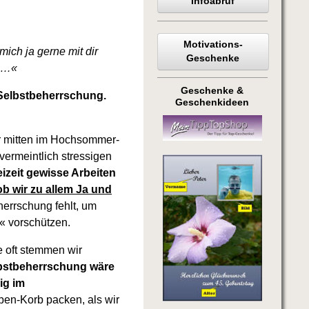
Infoabruf
Motivations-
mich ja gerne mit dir
Geschenke
s …«
Geschenke &
 Selbstbeherrschung.
Geschenkideen
r mitten im Hochsommer-
ermeintlich stressigen
eizeit gewisse Arbeiten
ob wir zu allem Ja und
errschung fehlt, um
« vorschützen.
 oft stemmen wir
lbstbeherrschung wäre
ig im
ben-Korb packen, als wir