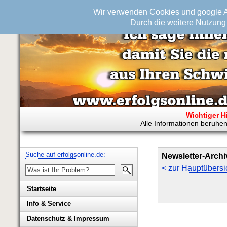
Wir verwenden Cookies und google An
Durch die weitere Nutzung 
Wichtiger H
Alle Informationen beruhen
Suche auf erfolgsonline.de:
Newsletter-Archi
< zur Hauptübersi
Startseite
Info & Service
Biografie Wolfgang Rademacher
Datenschutz & Impressum