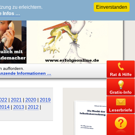
ung zu erleichtern.
Einverstanden
e Infos …
n auffordern.
änzende
Informationen …
Rat & Hilfe
Gratis-Info
022
|
2021
|
2020
|
2019
2014
|
2013
|
2012
|
Leserbriefe