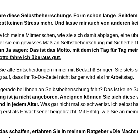
.
ziere diese Selbstbeherrschungs-Form schon lange. Seitdem
bst keinen Stress mehr.
Und lasse mir auch von anderen k
 ich meine Mitmenschen, wie sie sich damit abplagen, eine ü
der sie ein gewisses Maß an Selbstbeherrschung mit Sicherheit 
 Ja sagen: Das ist das Motto, mit dem ich Tag für Tag me
tto fahre ich überaus gut.
ie alle Entscheidungen immer mit Bedacht! Bringen Sie stets so
auf, dass Ihr To-Do-Zettel nicht länger wird als Ihr Arbeitstag.
gerade bei Ihnen an Selbstbeherrschung fehlt? Das ist keine 
g ist ja nicht angeboren. Aneignen können Sie sich diese 
nd in jedem Alter.
Was gar nicht mal so schwer ist. Ich selbst h
 erst als Erwachsener beigebracht. Mit Erfolg, wie Sie an mein
das schaffen, erfahren Sie in meinem Ratgeber »Die Macht 