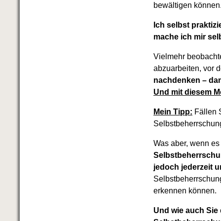
Das richtige Post-Know-How
bewältigen können
NEUERSCHEINUNG
Ihren Zeitgewinn maximieren
Ich selbst prakti
GbR-Vertrag mit beschränkter
mache ich mir sel
Haftung
BRANDNEU
GbR als Einzelperson gründen
Vielmehr beobachte
abzuarbeiten, vor 
nachdenken – dann
Und mit diesem Mo
Mein Tipp:
Fällen S
Selbstbeherrschung 
Was aber, wenn es 
Selbstbeherrschun
jedoch jederzeit u
Selbstbeherrschung
erkennen können.
Und wie auch Sie 