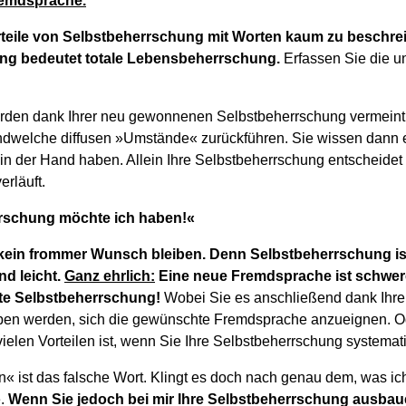
remdsprache.
rteile von Selbstbeherrschung mit Worten kaum zu beschrei
ng bedeutet totale Lebensbeherrschung.
Erfassen Sie die u
rden dank Ihrer neu gewonnenen Selbstbeherrschung vermeintl
endwelche diffusen »Umstände« zurückführen. Sie wissen dann e
 in der Hand haben. Allein Ihre Selbstbeherrschung entscheidet
rläuft.
rrschung möchte ich haben!«
kein frommer Wunsch bleiben. Denn Selbstbeherrschung ist
d leicht.
Ganz ehrlich:
Eine neue Fremdsprache ist schwere
kte Selbstbeherrschung!
Wobei Sie es anschließend dank Ihre
aben werden, sich die gewünschte Fremdsprache anzueignen. 
ielen Vorteilen ist, wenn Sie Ihre Selbstbeherrschung systemat
 ist das falsche Wort. Klingt es doch nach genau dem, was ic
e.
Wenn Sie jedoch bei mir Ihre Selbstbeherrschung ausbau