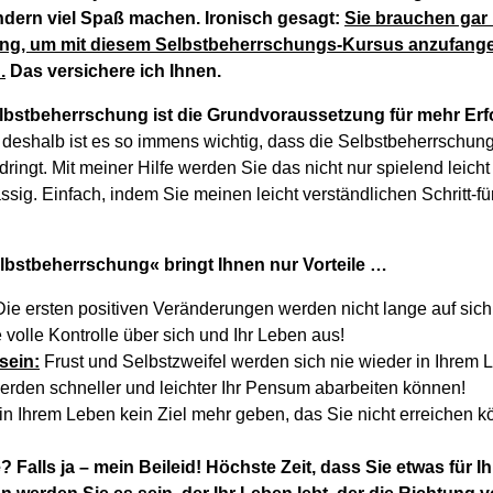
ndern viel Spaß machen. Ironisch gesagt:
Sie brauchen gar n
ng, um mit diesem Selbstbeherrschungs-Kursus anzufangen
.
Das versichere ich Ihnen.
lbstbeherrschung ist die Grundvoraussetzung für mehr Erf
eshalb ist es so immens wichtig, dass die Selbstbeherrschung 
ringt. Mit meiner Hilfe werden Sie das nicht nur spielend leich
ssig. Einfach, indem Sie meinen leicht verständlichen Schritt-fü
lbstbeherrschung« bringt Ihnen nur Vorteile …
ie ersten positiven Veränderungen werden nicht lange auf sic
e volle Kontrolle über sich und Ihr Leben aus!
sein:
Frust und Selbstzweifel werden sich nie wieder in Ihrem 
erden schneller und leichter Ihr Pensum abarbeiten können!
in Ihrem Leben kein Ziel mehr geben, das Sie nicht erreichen 
? Falls ja – mein Beileid! Höchste Zeit, dass Sie etwas für