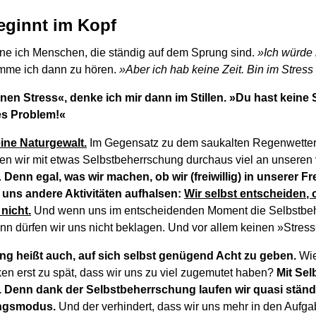
beginnt im Kopf
ne ich Menschen, die ständig auf dem Sprung sind.
»Ich würde 
mme ich dann zu hören.
»Aber ich hab keine Zeit. Bin im Stres
nen Stress«, denke ich mir dann im Stillen. »Du hast keine
es Problem!«
eine Naturgewalt.
Im Gegensatz zu dem saukalten Regenwette
n wir mit etwas Selbstbeherrschung durchaus viel an unseren v
.
Denn egal, was wir machen, ob wir (freiwillig) in unserer Fr
uns andere Aktivitäten aufhalsen:
Wir selbst entscheiden, 
nicht.
Und wenn uns im entscheidenden Moment die Selbstbeh
n dürfen wir uns nicht beklagen. Und vor allem keinen »Stress
g heißt auch, auf sich selbst genügend Acht zu geben.
Wie
n erst zu spät, dass wir uns zu viel zugemutet haben?
Mit Se
t. Denn dank der Selbstbeherrschung laufen wir quasi ständ
ngsmodus.
Und der verhindert, dass wir uns mehr in den Aufga