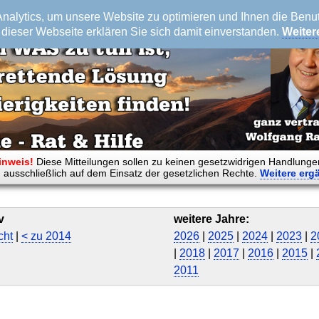
alytics, um unsere Website zu optimieren und Ihnen die Benutz
dieser Webseite erklären Sie sich damit einverstanden.
Weiter
inweis!
Diese Mitteilungen sollen zu keinen gesetzwidrigen Handlunge
 ausschließlich auf dem Einsatz der gesetzlichen Rechte.
Weitere
erg
v
weitere Jahre:
cht
|
< zu 2014
2026
|
2025
|
2024
|
2023
|
2
|
2018
|
2017
|
2016
|
2015
|
2011