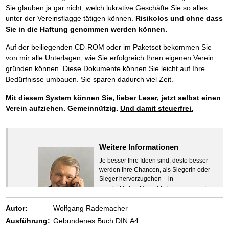
Sie glauben ja gar nicht, welch lukrative Geschäfte Sie so alles
unter der Vereinsflagge tätigen können.
Risikolos und ohne dass
Sie in die Haftung genommen werden können.
Auf der beiliegenden CD-ROM oder im Paketset bekommen Sie
von mir alle Unterlagen, wie Sie erfolgreich Ihren eigenen Verein
gründen können. Diese Dokumente können Sie leicht auf Ihre
Bedürfnisse umbauen. Sie sparen dadurch viel Zeit.
Mit diesem System können Sie, lieber Leser, jetzt selbst einen
Verein aufziehen. Gemeinnützig.
Und damit steuerfrei.
Weitere Informationen
Je besser Ihre Ideen sind, desto besser
werden Ihre Chancen, als Siegerin oder
Sieger hervorzugehen – in
geschäftlicher Hinsicht ebenso wie auf
beruflichem oder privatem Gebiet. Denn
eins ist todsicher:
Autor:
Wolfgang Rademacher
Zeigen Sie mit der Maus hierhin, um
Ausführung:
Gebundenes Buch DIN A4
den Text vollständig anzuzeigen …