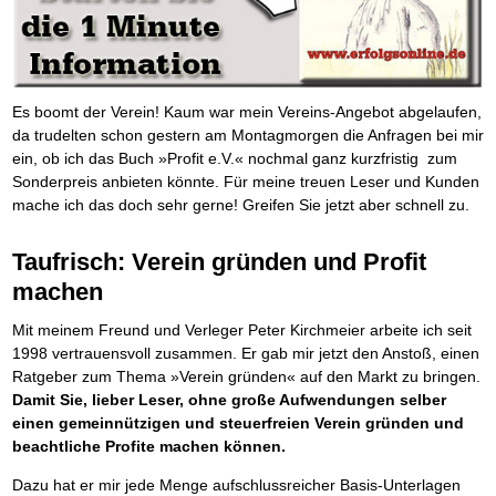
Platzieren Sie sich bei Google ganz oben
Frei Fahrt ohne Punkte
Der Finanzmanager
Mental Force
NEU
Die Macht des Schuldners (Hörbuch)
TIPP
Kaufe doch Deine Schulden
Behalten Sie den Überblick
BRANDNEU
Entfalten Sie Ihre geistigen Kräfte
Jetzt neu für Unterwegs
Die geniale Lösung zum schnellen Schuldenabbau
Mental Force - Hörbuch
Der Schuldenkalkulator
NEU
Die Macht des Schuldners
TIPP
Geistigen Kräfte, die unter die Haut gehen
Weg mit Ihren Schulden - per Mausklick
Der Weg zur finanziellen Freiheit
Nutze Deine geistigen Waffen
Mach Pleite und starte durch
TIPP
Es boomt der Verein! Kaum war mein Vereins-Angebot abgelaufen,
Federleicht lebendig schreiben
SCHREIB-TIPP
Das Kapital Ihrer geistigen Möglichkeiten
Der sichere Weg aus der wirtschaftlichen Pleite
da trudelten schon gestern am Montagmorgen die Anfragen bei mir
Ohne Probleme clever Texten und Schreiben
Schlüssel des Erfolgs
Vermögenssicherung durch GbR-Vertrag
NEU
ein, ob ich das Buch »Profit e.V.« nochmal ganz kurzfristig zum
Die Macht des Telefax
NEU
Methoden der Lebenstechnik
Schutzwall für Hab und Gut
Sonderpreis anbieten könnte. Für meine treuen Leser und Kunden
Zeit & Kommunikationsgewinn
Hilf Dir selbst, hilft Dir Gott
Schach dem Gerichtsvollzieher
TIPP
mache ich das doch sehr gerne! Greifen Sie jetzt aber schnell zu.
Mittel gegen Titel
EMPFEHLUNG
Immer den Geist zum TUN begeistern
Gerichtsvollziehervorschriften nutzen
Sichern Sie Einkommen und Vermögenswerte 100%-tig ab
Die Feuerkraft
Weiße Weste durch Umzug
TIPP
TIPP
Bekannt wie ein bunter Hund im Internet
INTERNET-TIPP
Holen Sie Erfolg in Ihr Leben
Das Meldesystem clever nutzen
Taufrisch: Verein gründen und Profit
schnell im Internet bekannt werden und damit viel Geld verdienen
Mit System zum Erfolg
Die Betablocker Insolvenz
GEHEIMTIPP
NEU
machen
Schreib Dich reich
SCHREIB VERTRIEBS TIPP
Starten Sie endlich durch
Insolvenzantrag abwehren
Vom Gedanken zum Bestseller
Finanzielle Freiheit trotz Insolvenz
TIPP
Mit meinem Freund und Verleger Peter Kirchmeier arbeite ich seit
80% Ihrer Einnahmen behalten
1998 vertrauensvoll zusammen. Er gab mir jetzt den Anstoß, einen
Wie man mit Pfändungen umgeht
BRANDNEU
Ratgeber zum Thema »Verein gründen« auf den Markt zu bringen.
Bestens informiert sein
Damit Sie, lieber Leser, ohne große Aufwendungen selber
TV-Lehrgang: Wie man mit Pfändungen umgeht
EMPFEHLUNG
einen gemeinnützigen und steuerfreien Verein gründen und
Schnell und kompakt
beachtliche Profite machen können.
Schach der SCHUFA
FRISCH EINGETROFFEN
Schnell eine saubere SCHUFA
Dazu hat er mir jede Menge aufschlussreicher Basis-Unterlagen