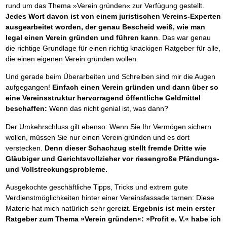
Das richtige Post-Know-How
NEUERSCHEINUNG
rund um das Thema »Verein gründen« zur Verfügung gestellt.
Ihren Zeitgewinn maximieren
Jedes Wort davon ist von einem juristischen Vereins-Experten
GbR-Vertrag mit beschränkter Haftung
BRANDNEU
ausgearbeitet worden, der genau Bescheid weiß, wie man
GbR als Einzelperson gründen
legal einen Verein gründen und führen kann
. Das war genau
die richtige Grundlage für einen richtig knackigen Ratgeber für alle,
die einen eigenen Verein gründen wollen.
Und gerade beim Überarbeiten und Schreiben sind mir die Augen
aufgegangen!
Einfach einen Verein gründen und dann über so
eine Vereinsstruktur hervorragend öffentliche Geldmittel
beschaffen:
Wenn das nicht genial ist, was dann?
Der Umkehrschluss gilt ebenso: Wenn Sie Ihr Vermögen sichern
wollen, müssen Sie nur einen Verein gründen und es dort
verstecken.
Denn dieser Schachzug stellt fremde Dritte wie
Gläubiger und Gerichtsvollzieher vor riesengroße Pfändungs-
und Vollstreckungsprobleme.
Ausgekochte geschäftliche Tipps, Tricks und extrem gute
Verdienstmöglichkeiten hinter einer Vereinsfassade tarnen: Diese
Materie hat mich natürlich sehr gereizt.
Ergebnis ist mein erster
Ratgeber zum Thema »Verein gründen«: »Profit e. V.« habe ich