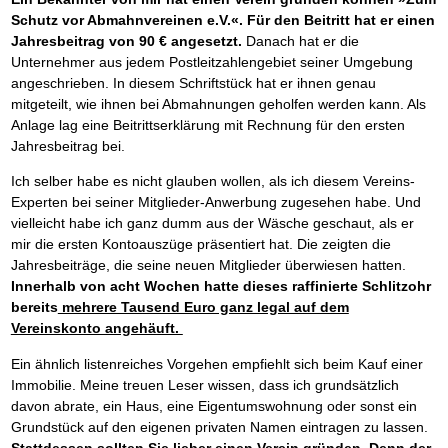
Schutz vor Abmahnvereinen e.V.«. Für den Beitritt hat er einen
Jahresbeitrag von 90 € angesetzt.
Danach hat er die
Unternehmer aus jedem Postleitzahlengebiet seiner Umgebung
angeschrieben. In diesem Schriftstück hat er ihnen genau
mitgeteilt, wie ihnen bei Abmahnungen geholfen werden kann. Als
Anlage lag eine Beitrittserklärung mit Rechnung für den ersten
Jahresbeitrag bei.
Ich selber habe es nicht glauben wollen, als ich diesem Vereins-
Experten bei seiner Mitglieder-Anwerbung zugesehen habe. Und
vielleicht habe ich ganz dumm aus der Wäsche geschaut, als er
mir die ersten Kontoauszüge präsentiert hat. Die zeigten die
Jahresbeiträge, die seine neuen Mitglieder überwiesen hatten.
Innerhalb von acht Wochen hatte dieses raffinierte Schlitzohr
bereits
mehrere Tausend Euro ganz legal auf dem
Vereinskonto angehäuft.
Ein ähnlich listenreiches Vorgehen empfiehlt sich beim Kauf einer
Immobilie. Meine treuen Leser wissen, dass ich grundsätzlich
davon abrate, ein Haus, eine Eigentumswohnung oder sonst ein
Grundstück auf den eigenen privaten Namen eintragen zu lassen.
Stattdessen sollten Sie lieber einen Verein gründen. Denn der