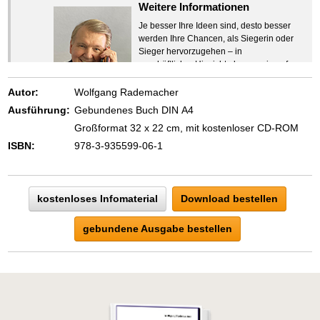
Weitere Informationen
Je besser Ihre Ideen sind, desto besser
werden Ihre Chancen, als Siegerin oder
Sieger hervorzugehen – in
geschäftlicher Hinsicht ebenso wie auf
beruflichem oder privatem Gebiet. Denn
eins ist todsicher:
Autor:
Wolfgang Rademacher
Zeigen Sie mit der Maus hierhin, um
Ausführung:
Gebundenes Buch DIN A4
den Text vollständig anzuzeigen …
Großformat 32 x 22 cm, mit kostenloser CD-ROM
ISBN:
978-3-935599-06-1
kostenloses Infomaterial
Download bestellen
gebundene Ausgabe bestellen