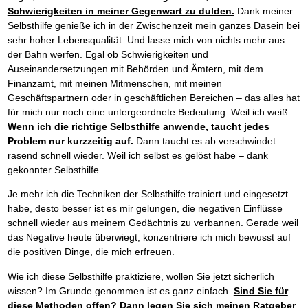
Schwierigkeiten in meiner Gegenwart zu dulden.
Dank meiner
Selbsthilfe genieße ich in der Zwischenzeit mein ganzes Dasein bei
sehr hoher Lebensqualität. Und lasse mich von nichts mehr aus
der Bahn werfen. Egal ob Schwierigkeiten und
Auseinandersetzungen mit Behörden und Ämtern, mit dem
Finanzamt, mit meinen Mitmenschen, mit meinen
Geschäftspartnern oder in geschäftlichen Bereichen – das alles hat
für mich nur noch eine untergeordnete Bedeutung. Weil ich weiß:
Wenn ich die richtige Selbsthilfe anwende, taucht jedes
Problem nur kurzzeitig auf.
Dann taucht es ab verschwindet
rasend schnell wieder. Weil ich selbst es gelöst habe – dank
gekonnter Selbsthilfe.
Je mehr ich die Techniken der Selbsthilfe trainiert und eingesetzt
habe, desto besser ist es mir gelungen, die negativen Einflüsse
schnell wieder aus meinem Gedächtnis zu verbannen. Gerade weil
das Negative heute überwiegt, konzentriere ich mich bewusst auf
die positiven Dinge, die mich erfreuen.
Wie ich diese Selbsthilfe praktiziere, wollen Sie jetzt sicherlich
wissen? Im Grunde genommen ist es ganz einfach.
Sind Sie für
diese Methoden offen?
Dann legen Sie sich meinen Ratgeber