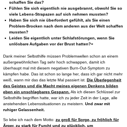
Das richtige Post-Know-How
NEUERSCHEINUNG
schaffen Sie das?
Ihren Zeitgewinn maximieren
Fühlen Sie sich eigentlich nie ausgebrannt, obwohl Sie so
GbR-Vertrag mit beschränkter Haftung
BRANDNEU
viele Lebens-Strapazen auf sich nehmen mussten?
GbR als Einzelperson gründen
Haben Sie sich nie überfordert gefühlt, als Sie einen
Problem-Brocken nach dem anderen aus der Welt schaffen
mussten?
Leiden Sie eigentlich unter Schlafstörungen, wenn Sie
unlösbare Aufgaben vor der Brust hatten?«
Dank meiner Selbsthilfe müssen Problemwellen schon an einem
außergewöhnlichen Tag sehr hoch schwappen, damit ich
überhaupt mal mit diesem negativen Burn-Out-Symptom zu
kämpfen habe. Das ist schon so lange her, dass ich gar nicht mehr
weiß, wann mir das das letzte Mal passiert ist.
Die Überlegenheit
des Geistes und die Macht meines eigenen Denkens bilden
eben ein unschlagbares Gespann.
Als ich diesen Schlüssel zur
Selbsthilfe begriffen hatte, war ich zu jeder Zeit in der Lage, alle
anstehenden Lebenssituationen zu meistern.
Und zwar mit
ruhiger Gelassenheit.
So lebe ich nach dem Motto:
zu groß für Sorge, zu fröhlich für
Ärger, zu stark für Furcht und zu glücklich, um