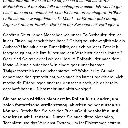
bedeutend höher als zu der Zeit, als ich mich mit schweren
Materialien auf der Baustelle abschleppen musste. Ich wusste gar
nicht, dass es so einfach ist, sein Einkommen zu steigern. Früher
hatte ich ganz wenige finanzielle Mittel – dafür aber jede Menge
Ärger mit meiner Familie. Der ist in der Zwischenzeit verflogen.«
Gehören Sie zu jenen Menschen wie unser Ex-Ausbeuler, den ich
in der Einleitung beschrieben habe? Geistig so unbeweglich wie ein
Amboss? Und mit einem Tunnelblick, der sich an jener Tätigkeit
festgesaugt hat, die ihm früher mal den Verdienst sichern konnte?
Oder sind Sie so flexibel wie der Herr im Rollstuhl, der nach dem
Motto »Niemals aufgeben!« in einem ganz unbekannten
Tätigkeitsbereich neu durchgestartet ist? Wobei er im Grunde
genommen das gemacht hat, was auch ich immer praktiziere: »Ich
mache die Erfahrungen anderer Menschen nach, die es bereits
geschafft haben!« Nicht mehr und nicht weniger!
Sie brauchen wirklich nicht erst im Rollstuhl zu landen, um
solch fantastische Verdienstmöglichkeiten selber nutzen zu
können.
Beschaffen Sie sich das Buch
»Geld beschaffen und
verdienen mit Lizenzen«
! Nutzen Sie auch diese Methoden,
Techniken und das Verdienst-System, um Ihr Einkommen extrem