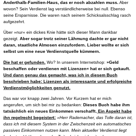
Anderthalb-Familien-Haus, das er noch abzahlen muss.
Aber
wovon? Sein Verdienst lag verständlicherweise bei null. Ebenso
seine Ersparnisse. Die waren nach seinem Schicksalsschlag rasch
aufgezehrt.
Über »nur« ein dickes Knie hätte sich dieser Mann dankbar
gezeigt.
Aber sogar trotz seiner Lähmung dachte er gar nicht
daran, staatliche Almosen einzufordern. Lieber wollte er sich
selbst um eine neue Verdienstquelle kümmern.
Die hat er gefunden.
Wo? In unserem Internetshop:
»Geld
beschaffen oder verdienen mit Lizenzen« hat er sich gekauft.
Und dann genau das gemacht, was ich in diesem Buch
beschrieben habe: Lizenzen als interessante und erfolgreiche
Verdienstmöglichkeiten genutzt.
Das war vor knapp zwei Jahren. Vor Kurzem hat er mich
angerufen, um sich bei mir zu bedanken:
Dieses Buch habe ihm
tatsächlich ein neues Einkommen verschafft.
Ein Aspekt habe
ihn regelrecht begeistert:
»Herr Rademacher, das Tolle daran ist,
dass ich mit diesem System in der Zwischenzeit ein automatisches
passives Einkommen nutzen kann. Mein aktueller Verdienst liegt