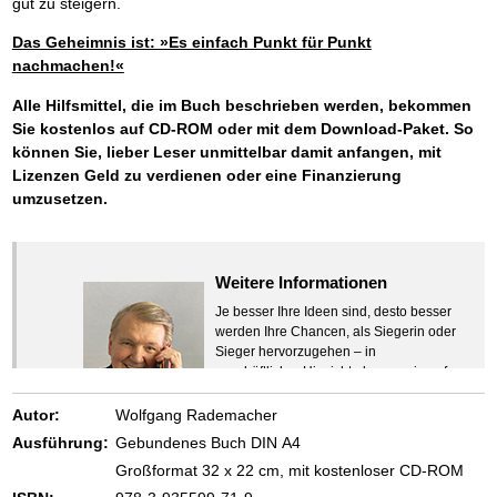
gut zu steigern.
Das Geheimnis ist: »Es einfach Punkt für Punkt
nachmachen!«
Alle Hilfsmittel, die im Buch beschrieben werden, bekommen
Sie kostenlos auf CD-ROM oder mit dem Download-Paket. So
können Sie, lieber Leser
unmittelbar damit anfangen, mit
Lizenzen Geld zu verdienen oder eine Finanzierung
umzusetzen.
Weitere Informationen
Je besser Ihre Ideen sind, desto besser
werden Ihre Chancen, als Siegerin oder
Sieger hervorzugehen – in
geschäftlicher Hinsicht ebenso wie auf
beruflichem oder privatem Gebiet. Denn
eins ist todsicher:
Autor:
Wolfgang Rademacher
Zeigen Sie mit der Maus hierhin, um
Ausführung:
Gebundenes Buch DIN A4
den Text vollständig anzuzeigen …
Großformat 32 x 22 cm, mit kostenloser CD-ROM