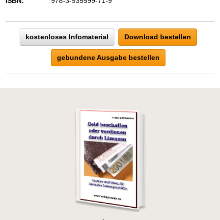
ISBN:
978-3-935599-71-9
kostenloses Infomaterial
Download bestellen
gebundene Ausgabe bestellen