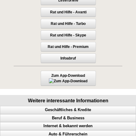
Leserbriefe
Rat und Hilfe - Avanti
Rat und Hilfe - Turbo
Rat und Hilfe - Skype
Rat und Hilfe - Premium
Infoabruf
Zum App-Download
Weitere interessante Informationen
Geschäftliches & Kredite
Beruf & Business
Millionär, Abzocker, Geld beschaffen, Ausgaben reduzieren
Internet & bekannt werden
Lizenz, Verdienst, Geld beschaffen, Umsatz steigern
Bekanntheitsgrad, Online PR, Neukundengewinnung, Doppel Content
Auto & Führerschein
IKEA, McDonald‘s, Geld verdienen, Verdienstquellen