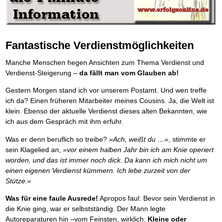
Platzieren Sie sich bei Google ganz oben
Frei Fahrt ohne Punkte
Vermögenssicherung durch GbR-Vertrag
Mental Force
NEU
Die Macht des Schuldners (Hörbuch)
TIPP
Kaufe doch Deine Schulden
Schutzwall für Hab und Gut
BRANDNEU
Entfalten Sie Ihre geistigen Kräfte
Jetzt neu für Unterwegs
Die geniale Lösung zum schnellen Schuldenabbau
GbR-Vertrag mit beschränkter Haftung
Mental Force - Hörbuch
BESTSELLER
Der Schuldenkalkulator
NEU
Die Macht des Schuldners
GbR als Einzelperson gründen
TIPP
Geistigen Kräfte, die unter die Haut gehen
Weg mit Ihren Schulden - per Mausklick
Der Weg zur finanziellen Freiheit
Fantastische Verdienstmöglichkeiten
Sich rechtlich einrichten
Nutze Deine geistigen Waffen
BRANDNEU
Mach Pleite und starte durch
TIPP
Federleicht lebendig schreiben
Schützen Sie sich
SCHREIB-TIPP
Das Kapital Ihrer geistigen Möglichkeiten
Der sichere Weg aus der wirtschaftlichen Pleite
Manche Menschen hegen Ansichten zum Thema Verdienst und
Ohne Probleme clever Texten und Schreiben
Stiftung gründen und profitabel vermarkten
Schlüssel des Erfolgs
BRANDNEU
Vermögenssicherung durch GbR-Vertrag
NEU
Verdienst-Steigerung –
da fällt man vom Glauben ab!
Die Macht des Telefax
Gründen Sie Ihre Stiftung
NEU
Methoden der Lebenstechnik
Schutzwall für Hab und Gut
Zeit & Kommunikationsgewinn
Hilf Dir selbst, hilft Dir Gott
Schach dem Gerichtsvollzieher
TIPP
Gestern Morgen stand ich vor unserem Postamt. Und wen treffe
Mittel gegen Titel
EMPFEHLUNG
Immer den Geist zum TUN begeistern
Gerichtsvollziehervorschriften nutzen
ich da? Einen früheren Mitarbeiter meines Cousins. Ja, die Welt ist
Sichern Sie Einkommen und Vermögenswerte 100%-tig ab
Die Feuerkraft
Weiße Weste durch Umzug
TIPP
TIPP
klein. Ebenso der aktuelle Verdienst dieses alten Bekannten, wie
Bekannt wie ein bunter Hund im Internet
INTERNET-TIPP
Holen Sie Erfolg in Ihr Leben
Das Meldesystem clever nutzen
schnell im Internet bekannt werden und damit viel Geld verdienen
ich aus dem Gespräch mit ihm erfuhr.
Mit System zum Erfolg
Die Betablocker Insolvenz
GEHEIMTIPP
NEU
Schreib Dich reich
SCHREIB VERTRIEBS TIPP
Starten Sie endlich durch
Insolvenzantrag abwehren
Was er denn beruflich so treibe?
»Ach, weißt du …«
, stimmte er
Vom Gedanken zum Bestseller
Finanzielle Freiheit trotz Insolvenz
TIPP
sein Klagelied an,
»vor einem halben Jahr bin ich am Knie operiert
80% Ihrer Einnahmen behalten
worden, und das ist immer noch dick. Da kann ich mich nicht um
Wie man mit Pfändungen umgeht
BRANDNEU
einen eigenen Verdienst kümmern. Ich lebe zurzeit von der
Bestens informiert sein
Stütze.«
TV-Lehrgang: Wie man mit Pfändungen umgeht
EMPFEHLUNG
Schnell und kompakt
Was für eine faule Ausrede!
Apropos faul: Bevor sein Verdienst in
Schach der SCHUFA
FRISCH EINGETROFFEN
die Knie ging, war er selbstständig. Der Mann legte
Schnell eine saubere SCHUFA
Autoreparaturen hin –vom Feinsten, wirklich.
Kleine oder