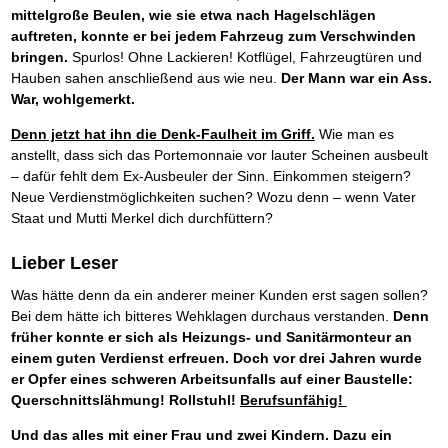
Das richtige Post-Know-How
NEUERSCHEINUNG
mittelgroße Beulen, wie sie etwa nach Hagelschlägen
Ihren Zeitgewinn maximieren
auftreten, konnte er bei jedem Fahrzeug zum Verschwinden
GbR-Vertrag mit beschränkter Haftung
BRANDNEU
bringen.
Spurlos! Ohne Lackieren! Kotflügel, Fahrzeugtüren und
GbR als Einzelperson gründen
Hauben sahen anschließend aus wie neu.
Der Mann war ein Ass.
War, wohlgemerkt.
Denn jetzt hat ihn die Denk-Faulheit im Griff.
Wie man es
anstellt, dass sich das Portemonnaie vor lauter Scheinen ausbeult
– dafür fehlt dem Ex-Ausbeuler der Sinn. Einkommen steigern?
Neue Verdienstmöglichkeiten suchen? Wozu denn – wenn Vater
Staat und Mutti Merkel dich durchfüttern?
Lieber Leser
Was hätte denn da ein anderer meiner Kunden erst sagen sollen?
Bei dem hätte ich bitteres Wehklagen durchaus verstanden.
Denn
früher konnte er sich als Heizungs- und Sanitärmonteur an
einem guten Verdienst erfreuen. Doch vor drei Jahren wurde
er Opfer eines schweren Arbeitsunfalls auf einer Baustelle:
Querschnittslähmung! Rollstuhl!
Berufsunfähig!
Und das alles mit einer Frau und zwei Kindern. Dazu ein