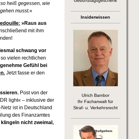
Geburtstagsgeschenk
t so heiß gegessen, wie
mgehen musst.
«
Insiderwissen
edouille:
»Raus aus
anschließend mit ihm
anden!
iesmal schwang vor
t so vielen rechtlichen
genehme Gefühl bei
en.
Jetzt fasse er den
ssieren.
Post von der
Ulrich Bambor
R light« – inklusive der
Ihr Fachanwalt für
Netz ist in Deutschland
Straf- u. Verkehrsrecht
eilung des Finanzamtes
klingeln nicht zweimal,