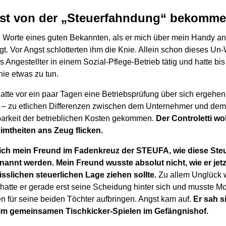
ost von der „Steuerfahndung“ bekomm
 Worte eines guten Bekannten, als er mich über mein Handy an
egt. Vor Angst schlotterten ihm die Knie. Allein schon dieses U
ls Angestellter in einem Sozial-Pflege-Betrieb tätig und hatte bis
nie etwas zu tun.
hatte vor ein paar Tagen eine Betriebsprüfung über sich ergeh
h – zu etlichen Differenzen zwischen dem Unternehmer und dem 
barkeit der betrieblichen Kosten gekommen.
Der Controletti wol
imtheiten ans Zeug flicken.
sich mein Freund im Fadenkreuz der STEUFA, wie diese St
enannt werden.
Mein Freund wusste absolut nicht, wie er jet
sslichen steuerlichen Lage ziehen sollte.
Zu allem Unglück 
hatte er gerade erst seine Scheidung hinter sich und musste Mo
n für seine beiden Töchter aufbringen. Angst kam auf.
Er sah 
eim gemeinsamen Tischkicker-Spielen im Gefängnishof.