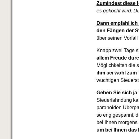
Das richtige Post-Know-How
Zumindest diese 
NEUERSCHEINUNG
es gekocht wird. D
Ihren Zeitgewinn maximieren
GbR-Vertrag mit beschränkter
Dann empfahl ich 
Haftung
BRANDNEU
den Fängen der S
GbR als Einzelperson gründen
über seinen Vorfall
Knapp zwei Tage sp
allem Freude dur
Möglichkeiten die 
ihm sei wohl zum 
wuchtigen Steuerst
Geben Sie sich ja
Steuerfahndung kan
paranoiden Überprü
so eng gespannt, d
bei Ihnen morgens 
um bei Ihnen das I