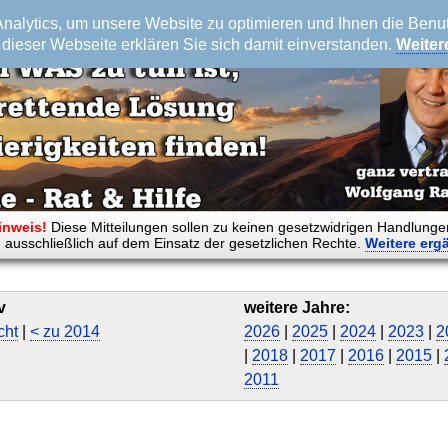
alytics, um unsere Website zu optimieren und Ihnen die Benutz
dieser Webseite erklären Sie sich damit einverstanden.
Weiter
inweis!
Diese Mitteilungen sollen zu keinen gesetzwidrigen Handlunge
 ausschließlich auf dem Einsatz der gesetzlichen Rechte.
Weitere
erg
v
weitere Jahre:
cht
|
< zu 2014
2026
|
2025
|
2024
|
2023
|
2
|
2018
|
2017
|
2016
|
2015
|
2011