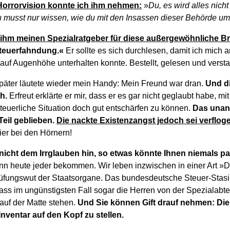
Horrorvision konnte ich ihm nehmen:
»
Du, es wird alles nich
u musst nur wissen, wie du mit den Insassen dieser Behörde u
ihm meinen Spezialratgeber für diese außergewöhnliche Br
teuerfahndung.«
Er sollte es sich durchlesen, damit ich mich 
 auf Augenhöhe unterhalten konnte. Bestellt, gelesen und verst
äter läutete wieder mein Handy: Mein Freund war dran.
Und d
ch.
Erfreut erklärte er mir, dass er es gar nicht geglaubt habe, mi
steuerliche Situation doch gut entschärfen zu können.
Das unan
Teil geblieben.
Die nackte Existenzangst jedoch sei verflog
ier bei den Hörnern!
 nicht dem Irrglauben hin, so etwas könnte Ihnen niemals pa
n heute jeder bekommen. Wir leben inzwischen in einer Art »DD
fungswut der Staatsorgane. Das bundesdeutsche Steuer-Stasi-
ass im ungünstigsten Fall sogar die Herren von der Spezialabt
auf der Matte stehen.
Und Sie können Gift drauf nehmen: Die 
nventar auf den Kopf zu stellen.