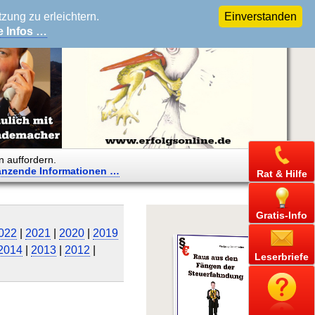
ung zu erleichtern.
Einverstanden
e Infos …
n auffordern.
änzende
Informationen …
Rat & Hilfe
Gratis-Info
022
|
2021
|
2020
|
2019
2014
|
2013
|
2012
|
Leserbriefe