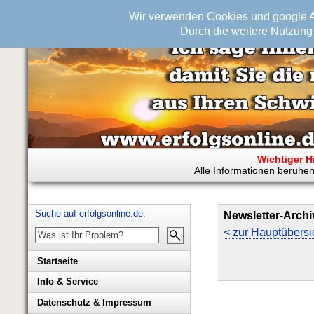
Wir verwenden Cookies und google An
Durch die weitere Nutzung 
Wichtiger H
Alle Informationen beruhen
Suche auf erfolgsonline.de:
Newsletter-Archi
< zur Hauptübersi
Startseite
Info & Service
Biografie Wolfgang Rademacher
Datenschutz & Impressum