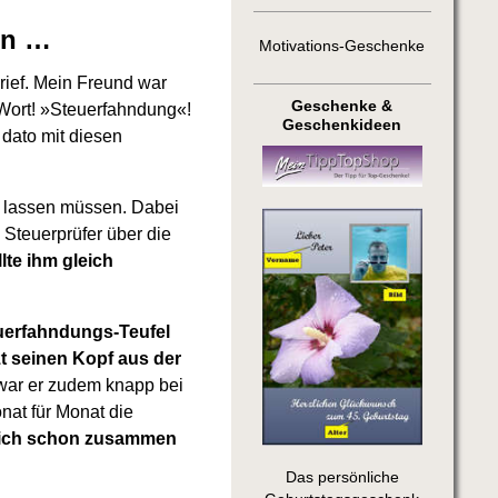
en …
Motivations-Geschenke
rief. Mein Freund war
Geschenke &
n-Wort! »Steuerfahndung«!
Geschenkideen
 dato mit diesen
en lassen müssen. Dabei
Steuerprüfer über die
lte ihm gleich
euerfahndungs-Teufel
zt seinen Kopf aus der
war er zudem knapp bei
nat für Monat die
sich schon zusammen
Das persönliche