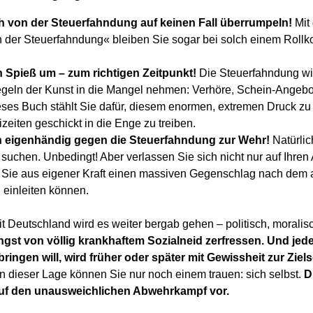
h von der Steuerfahndung auf keinen Fall überrumpeln!
Mit
der Steuerfahndung« bleiben Sie sogar bei solch einem Rollk
 Spieß um – zum richtigen Zeitpunkt!
Die Steuerfahndung wi
geln der Kunst in die Mangel nehmen: Verhöre, Schein-Angebot
ses Buch stählt Sie dafür, diesem enormen, extremen Druck zu
zeiten geschickt in die Enge zu treiben.
h eigenhändig gegen die Steuerfahndung zur Wehr!
Natürlic
suchen. Unbedingt! Aber verlassen Sie sich nicht nur auf Ihren
e Sie aus eigener Kraft einen massiven Gegenschlag nach dem
einleiten können.
it Deutschland wird es weiter bergab gehen – politisch, moralisc
ängst von völlig krankhaftem Sozialneid zerfressen. Und jede
ingen will, wird früher oder später mit Gewissheit zur Ziel
n dieser Lage können Sie nur noch einem trauen: sich selbst.
D
 auf den unausweichlichen Abwehrkampf vor.