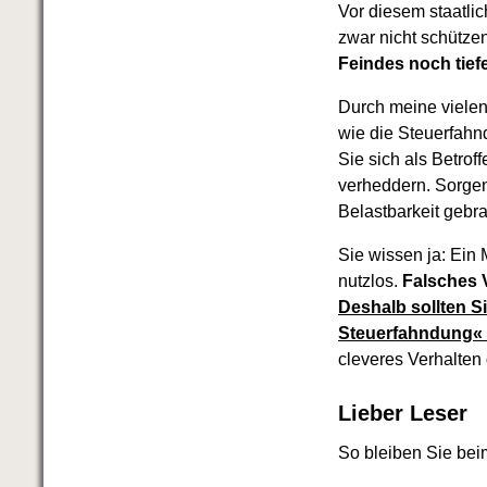
Vor diesem staatli
zwar nicht schütze
Feindes noch tief
Durch meine vielen 
wie die Steuerfahn
Sie sich als Betrof
verheddern. Sorgen
Belastbarkeit gebr
Sie wissen ja: Ein 
nutzlos.
Falsches V
Deshalb sollten S
Steuerfahndung« 
cleveres Verhalten 
Lieber Leser
So bleiben Sie bei