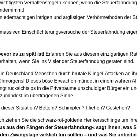
wichtigsten Verhaltensregeln kennen, wenn die Steuerfahndung 
ndernimmt!
 niederträchtigen Intrigen und arglistigen Verhörmethoden der 
e massiven Einschüchterungsversuche der Steuerfahndung eigen
evor es zu spät ist!
Erfahren Sie aus diesem einzigartigen Rat
erhalten, wenn Sie ins Visier der Steuerfahndung geraten sind.
 in Deutschland Menschen durch brutale Klingel-Attacken an ih
Frühmorgens! Dieses böse Erwachen mündet in einem wahren Al
gt rücksichtslos in die Privaträume unschuldiger Bürger ein und
zumindest im übertragenen Sinne.
dieser Situation? Betteln? Schimpfen? Fliehen? Gestehen?
rch ziehen Sie die schwarz-rot-goldene Henkersschlinge um Ihr
s aus den Fängen der Steuerfahndung« sagt Ihnen, was Si
en Zwangslage wirklich tun sollten –
und was Sie unbedin