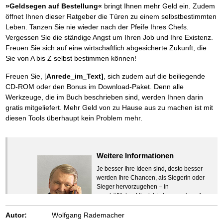
»Geldsegen auf Bestellung«
bringt Ihnen mehr Geld ein. Zudem
öffnet Ihnen dieser Ratgeber die Türen zu einem selbstbestimmten
Leben. Tanzen Sie nie wieder nach der Pfeife Ihres Chefs.
Vergessen Sie die ständige Angst um Ihren Job und Ihre Existenz.
Freuen Sie sich auf eine wirtschaftlich abgesicherte Zukunft, die
Sie von A bis Z selbst bestimmen können!
Freuen Sie, [
Anrede_im_Text]
, sich zudem auf die beiliegende
CD-ROM oder den Bonus im Download-Paket. Denn alle
Werkzeuge, die im Buch beschrieben sind, werden Ihnen darin
gratis mitgeliefert. Mehr Geld von zu Hause aus zu machen ist mit
diesen Tools überhaupt kein Problem mehr.
Weitere Informationen
Je besser Ihre Ideen sind, desto besser
werden Ihre Chancen, als Siegerin oder
Sieger hervorzugehen – in
geschäftlicher Hinsicht ebenso wie auf
beruflichem oder privatem Gebiet. Denn
eins ist todsicher:
Autor:
Wolfgang Rademacher