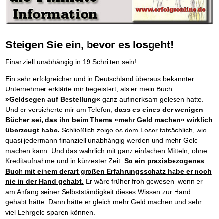
Behalten Sie den Überblick
Platzieren Sie sich bei Google ganz oben
Frei Fahrt ohne Punkte
Vermögenssicherung durch GbR-Vertrag
Mental Force
NEU
Die Macht des Schuldners (Hörbuch)
TIPP
Kaufe doch Deine Schulden
Schutzwall für Hab und Gut
BRANDNEU
Entfalten Sie Ihre geistigen Kräfte
Jetzt neu für Unterwegs
Die geniale Lösung zum schnellen Schuldenabbau
GbR-Vertrag mit beschränkter Haftung
Mental Force - Hörbuch
BESTSELLER
Der Schuldenkalkulator
NEU
Die Macht des Schuldners
GbR als Einzelperson gründen
TIPP
Geistigen Kräfte, die unter die Haut gehen
Weg mit Ihren Schulden - per Mausklick
Der Weg zur finanziellen Freiheit
Steigen Sie ein, bevor es losgeht!
Sich rechtlich einrichten
Nutze Deine geistigen Waffen
BRANDNEU
Mach Pleite und starte durch
TIPP
Federleicht lebendig schreiben
Schützen Sie sich
SCHREIB-TIPP
Das Kapital Ihrer geistigen Möglichkeiten
Der sichere Weg aus der wirtschaftlichen Pleite
Finanziell unabhängig in 19 Schritten sein!
Ohne Probleme clever Texten und Schreiben
Stiftung gründen und profitabel vermarkten
Schlüssel des Erfolgs
BRANDNEU
Vermögenssicherung durch GbR-Vertrag
NEU
Die Macht des Telefax
Gründen Sie Ihre Stiftung
NEU
Methoden der Lebenstechnik
Schutzwall für Hab und Gut
Ein sehr erfolgreicher und in Deutschland überaus bekannter
Zeit & Kommunikationsgewinn
Hilf Dir selbst, hilft Dir Gott
Schach dem Gerichtsvollzieher
TIPP
Unternehmer erklärte mir begeistert, als er mein Buch
Mittel gegen Titel
EMPFEHLUNG
Immer den Geist zum TUN begeistern
Gerichtsvollziehervorschriften nutzen
»Geldsegen auf Bestellung«
ganz aufmerksam gelesen hatte.
Sichern Sie Einkommen und Vermögenswerte 100%-tig ab
Die Feuerkraft
Weiße Weste durch Umzug
TIPP
TIPP
Und er versicherte mir am Telefon,
dass es eines der wenigen
Bekannt wie ein bunter Hund im Internet
INTERNET-TIPP
Holen Sie Erfolg in Ihr Leben
Das Meldesystem clever nutzen
schnell im Internet bekannt werden und damit viel Geld verdienen
Bücher sei, das ihn beim Thema »mehr Geld machen« wirklich
Mit System zum Erfolg
Die Betablocker Insolvenz
GEHEIMTIPP
NEU
überzeugt habe.
Schließlich zeige es dem Leser tatsächlich, wie
Schreib Dich reich
SCHREIB VERTRIEBS TIPP
Starten Sie endlich durch
Insolvenzantrag abwehren
Vom Gedanken zum Bestseller
quasi jedermann finanziell unabhängig werden und mehr Geld
Finanzielle Freiheit trotz Insolvenz
TIPP
machen kann. Und das wahrlich mit ganz einfachen Mitteln, ohne
80% Ihrer Einnahmen behalten
Kreditaufnahme und in kürzester Zeit.
So ein praxisbezogenes
Wie man mit Pfändungen umgeht
BRANDNEU
Bestens informiert sein
Buch mit einem derart großen Erfahrungsschatz habe er noch
TV-Lehrgang: Wie man mit Pfändungen umgeht
nie in der Hand gehabt.
Er wäre früher froh gewesen, wenn er
EMPFEHLUNG
Schnell und kompakt
am Anfang seiner Selbstständigkeit dieses Wissen zur Hand
Schach der SCHUFA
FRISCH EINGETROFFEN
gehabt hätte. Dann hätte er gleich mehr Geld machen und sehr
Schnell eine saubere SCHUFA
viel Lehrgeld sparen können.