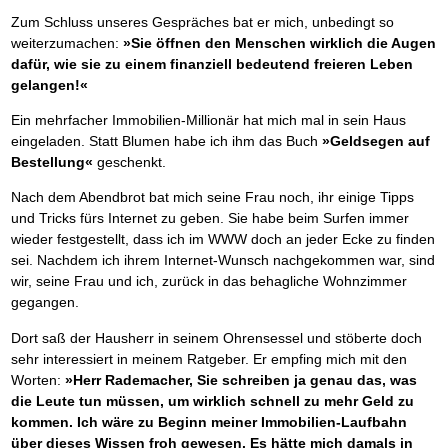
Das richtige Post-Know-How
NEUERSCHEINUNG
Ihren Zeitgewinn maximieren
Zum Schluss unseres Gespräches bat er mich, unbedingt so
GbR-Vertrag mit beschränkter Haftung
weiterzumachen:
»Sie öffnen den Menschen wirklich die Augen
BRANDNEU
GbR als Einzelperson gründen
dafür, wie sie zu einem finanziell bedeutend freieren Leben
gelangen!«
Ein mehrfacher Immobilien-Millionär hat mich mal in sein Haus
eingeladen. Statt Blumen habe ich ihm das Buch
»Geldsegen auf
Bestellung«
geschenkt.
Nach dem Abendbrot bat mich seine Frau noch, ihr einige Tipps
und Tricks fürs Internet zu geben. Sie habe beim Surfen immer
wieder festgestellt, dass ich im WWW doch an jeder Ecke zu finden
sei. Nachdem ich ihrem Internet-Wunsch nachgekommen war, sind
wir, seine Frau und ich, zurück in das behagliche Wohnzimmer
gegangen.
Dort saß der Hausherr in seinem Ohrensessel und stöberte doch
sehr interessiert in meinem Ratgeber. Er empfing mich mit den
Worten:
»Herr Rademacher, Sie schreiben ja genau das, was
die Leute tun müssen, um wirklich schnell zu mehr Geld zu
kommen. Ich wäre zu Beginn meiner Immobilien-Laufbahn
über dieses Wissen froh gewesen. Es hätte mich damals in