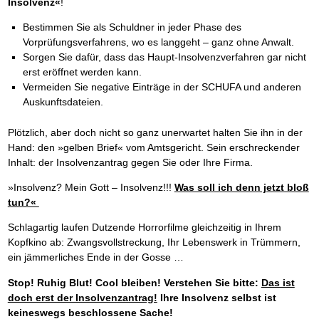
Insolvenz«
!
Bestimmen Sie als Schuldner in jeder Phase des
Vorprüfungsverfahrens, wo es langgeht – ganz ohne Anwalt.
Sorgen Sie dafür, dass das Haupt-Insolvenzverfahren gar nicht
erst eröffnet werden kann.
Vermeiden Sie negative Einträge in der SCHUFA und anderen
Auskunftsdateien.
Plötzlich, aber doch nicht so ganz unerwartet halten Sie ihn in der
Hand: den »gelben Brief« vom Amtsgericht. Sein erschreckender
Inhalt: der Insolvenzantrag gegen Sie oder Ihre Firma.
»Insolvenz? Mein Gott – Insolvenz!!!
Was soll ich denn jetzt bloß
tun?«
Schlagartig laufen Dutzende Horrorfilme gleichzeitig in Ihrem
Kopfkino ab: Zwangsvollstreckung, Ihr Lebenswerk in Trümmern,
ein jämmerliches Ende in der Gosse …
Stop! Ruhig Blut! Cool bleiben! Verstehen Sie bitte:
Das ist
doch erst der Insolvenzantrag!
Ihre Insolvenz selbst ist
keineswegs beschlossene Sache!