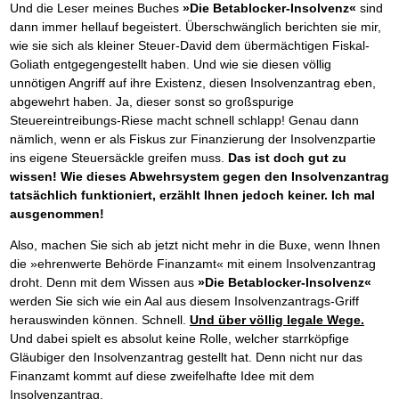
Und die Leser meines Buches
»Die Betablocker-Insolvenz«
sind
dann immer hellauf begeistert. Überschwänglich berichten sie mir,
wie sie sich als kleiner Steuer-David dem übermächtigen Fiskal-
Goliath entgegengestellt haben. Und wie sie diesen völlig
unnötigen Angriff auf ihre Existenz, diesen Insolvenzantrag eben,
abgewehrt haben. Ja, dieser sonst so großspurige
Steuereintreibungs-Riese macht schnell schlapp! Genau dann
nämlich, wenn er als Fiskus zur Finanzierung der Insolvenzpartie
ins eigene Steuersäckle greifen muss.
Das ist doch gut zu
wissen! Wie dieses Abwehrsystem gegen den Insolvenzantrag
tatsächlich funktioniert, erzählt Ihnen jedoch keiner. Ich mal
ausgenommen!
Also, machen Sie sich ab jetzt nicht mehr in die Buxe, wenn Ihnen
die »ehrenwerte Behörde Finanzamt« mit einem Insolvenzantrag
droht. Denn mit dem Wissen aus
»Die Betablocker-Insolvenz«
werden Sie sich wie ein Aal aus diesem Insolvenzantrags-Griff
herauswinden können. Schnell.
Und über völlig legale Wege.
Und dabei spielt es absolut keine Rolle, welcher starrköpfige
Gläubiger den Insolvenzantrag gestellt hat. Denn nicht nur das
Finanzamt kommt auf diese zweifelhafte Idee mit dem
Insolvenzantrag.