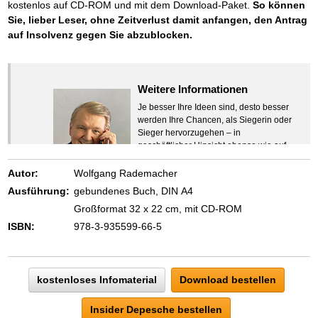
kostenlos auf CD-ROM und mit dem Download-Paket.
So können
Sie, lieber Leser, ohne Zeitverlust damit anfangen, den Antrag
auf Insolvenz gegen Sie abzublocken.
Weitere Informationen
Je besser Ihre Ideen sind, desto besser
werden Ihre Chancen, als Siegerin oder
Sieger hervorzugehen – in
geschäftlicher Hinsicht ebenso wie auf
beruflichem oder privatem Gebiet. Denn
eins ist todsicher:
Autor:
Wolfgang Rademacher
Zeigen Sie mit der Maus hierhin, um
Ausführung:
gebundenes Buch, DIN A4
den Text vollständig anzuzeigen …
Großformat 32 x 22 cm, mit CD-ROM
ISBN:
978-3-935599-66-5
kostenloses Infomaterial
Download bestellen
Insider Depesche bestellen