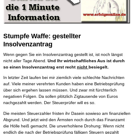
Die Kräfte des Erfolgs
BRANDNEU
Frei Fahrt ohne Punkte
Der Finanzmanager
Suchmaschinenoptimierung mit der Top10-Checkliste
Schnell und kompakt
NEU
Nützliche Problemlösungen
Für ein erfolgreiches Leben
Kaufe doch Deine Schulden
Behalten Sie den Überblick
BRANDNEU
Platzieren Sie sich bei Google ganz oben
Schach der SCHUFA
FRISCH EINGETROFFEN
Vermögenssicherung durch GbR-Vertrag
Mental Force
NEU
Die geniale Lösung zum schnellen Schuldenabbau
Schnell eine saubere SCHUFA
Schutzwall für Hab und Gut
Entfalten Sie Ihre geistigen Kräfte
Die Macht des Schuldners
TIPP
Das richtige Post-Know-How
NEUERSCHEINUNG
GbR-Vertrag mit beschränkter Haftung
Mental Force - Hörbuch
BESTSELLER
Der Weg zur finanziellen Freiheit
Ihren Zeitgewinn maximieren
GbR als Einzelperson gründen
Geistigen Kräfte, die unter die Haut gehen
Federleicht lebendig schreiben
SCHREIB-TIPP
GbR-Vertrag mit beschränkter Haftung
Stumpfe Waffe: gestellter
BRANDNEU
Sich rechtlich einrichten
Nutze Deine geistigen Waffen
BRANDNEU
Ohne Probleme clever Texten und Schreiben
GbR als Einzelperson gründen
Schützen Sie sich
Das Kapital Ihrer geistigen Möglichkeiten
Insolvenzantrag
Die Macht des Telefax
NEU
Stiftung gründen und profitabel vermarkten
Schlüssel des Erfolgs
BRANDNEU
Zeit & Kommunikationsgewinn
Gründen Sie Ihre Stiftung
Methoden der Lebenstechnik
Wenn gegen Sie ein Insolvenzantrag gestellt ist, ist noch längst
Mittel gegen Titel
EMPFEHLUNG
Hilf Dir selbst, hilft Dir Gott
TIPP
nicht aller Tage Abend.
Und Ihr wirtschaftliches Aus ist durch
Sichern Sie Einkommen und Vermögenswerte 100%-tig ab
Immer den Geist zum TUN begeistern
so einen Insolvenzantrag erst recht
nicht
besiegelt.
Bekannt wie ein bunter Hund im Internet
INTERNET-TIPP
Die Feuerkraft
TIPP
schnell im Internet bekannt werden und damit viel Geld verdienen
Holen Sie Erfolg in Ihr Leben
In letzter Zeit laufen bei mir ziemlich viele schlechte Nachrichten
Schreib Dich reich
SCHREIB VERTRIEBS TIPP
Mit System zum Erfolg
GEHEIMTIPP
auf. Viele meiner verehrten Kunden haben eine Betriebsprüfung
Vom Gedanken zum Bestseller
Starten Sie endlich durch
über sich ergehen lassen müssen. Und zwar mit fürchterlich
negativen Folgen. Da sollen plötzlich Zigtausende von Euros
nachgezahlt werden. Der Steuerprüfer will es so.
Die meisten Steuerzahler fristen ihr Dasein sowieso am finanziellen
Abgrund. Und jetzt wird den Ärmsten noch durch das Finanzamt
die Hölle heiß gemacht. Die unverhohlene Drohung: Wenn nicht
endlich die nach der Betriebsprüfung fälligen Steuern gezahlt