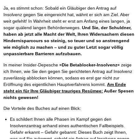
Ja, es stimmt schon: Sobald ein Gläubiger den Antrag auf
Insolvenz gegen Sie eingereicht hat, wähnt er sich am Ziel. Aber
weit gefehlt! In Wahrheit steht er erst am Anfang eines langen, ja
sogar quälend langen Behördenweges.
Und Sie, der Schuldner,
haben ab jetzt alle Macht der Welt, Ihren Widersachern diesen
Hindernisparcours so steinig, so teuer und so anstrengend
wie möglich zu machen – und zu guter Letzt sogar völlig
unpassierbare Barrieren aufzubauen.
In meiner Insider-Depesche
»Die Betablocker-Insolvenz«
zeige
ich Ihnen, wie Sie den gegen Sie gerichteten Antrag auf Insolvenz
zuverlässig abblocken können, sodass es erst gar nicht zur
Eröffnung des eigentlichen Hauptverfahrens kommt.
Am Ende
steht ein für Ihre Gläubiger trauriges Resümee:
Außer Spesen
nichts gewesen!
Die Vorteile des Buches auf einen Blick:
Es schildert Ihnen alle Phasen im Kampf gegen den
Insolvenzantrag anhand eines authentischen Fallbeispiels.
Gefahr erkannt – Gefahr gebannt: Dieses Buch zeigt Ihnen,
was auf Sie zukommt, sobald ein Antrag auf Insolvenz gegen