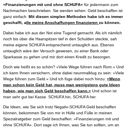
»Finanzierungen mit und ohne SCHUFA«
für jedermann zum
Nachmachen beschrieben. Sie werden sehen: Geld beschaffen ist
ganz einfach.
Mit diesen simplen Methoden habe ich es immer
geschafft, a
lle meine Anschaffungen finanzieren
zu können.
Dabei habe ich aus der Not eine Tugend gemacht. Als ich nämlich
noch bis über die Haarspitzen tief in den Schulden steckte, sah
meine eigene SCHUFA entsprechend untauglich aus. Ebenso
untauglich wäre der Versuch gewesen, zu einer Bank oder
Sparkasse zu gehen und mir dort einen Kredit zu besorgen.
Doch wie heißt es so schön? »Viele Wege führen nach Rom.« Und
ich kann Ihnen versichern, ohne dabei neunmalklug zu sein: »Viele
Wege führen zum Geld.« Und ich füge dabei noch hinzu:
»Wenn
man schon kein Geld hat, muss man wenigstens gute Ideen
haben, wie man sich Geld beschaffen kann.«
Und schon ist
man sehr gut bei Kasse. SCHUFA hin, SCHUFA her.
Die Ideen, wie Sie sich trotz Negativ-SCHUFA Geld beschaffen
können, bekommen Sie von mir in Hülle und Fülle in meinen
Spezialratgeber zum Geld beschaffen: »Finanzierungen mit und
ohne SCHUFA«. Dort sage ich Ihnen, was Sie tun sollten, um an