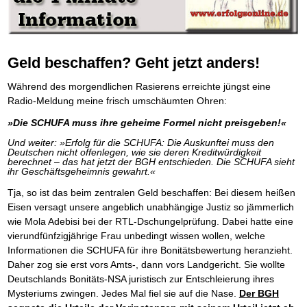
Platzieren Sie sich bei Google ganz oben
Frei Fahrt ohne Punkte
Vermögenssicherung durch GbR-Vertrag
Mental Force
NEU
Die Macht des Schuldners (Hörbuch)
TIPP
Kaufe doch Deine Schulden
Schutzwall für Hab und Gut
BRANDNEU
Entfalten Sie Ihre geistigen Kräfte
Jetzt neu für Unterwegs
Die geniale Lösung zum schnellen Schuldenabbau
GbR-Vertrag mit beschränkter Haftung
Mental Force - Hörbuch
BESTSELLER
Der Schuldenkalkulator
NEU
Die Macht des Schuldners
GbR als Einzelperson gründen
TIPP
Geistigen Kräfte, die unter die Haut gehen
Weg mit Ihren Schulden - per Mausklick
Der Weg zur finanziellen Freiheit
Geld beschaffen? Geht jetzt anders!
Sich rechtlich einrichten
Nutze Deine geistigen Waffen
BRANDNEU
Mach Pleite und starte durch
TIPP
Federleicht lebendig schreiben
Schützen Sie sich
SCHREIB-TIPP
Das Kapital Ihrer geistigen Möglichkeiten
Der sichere Weg aus der wirtschaftlichen Pleite
Während des morgendlichen Rasierens erreichte jüngst eine
Ohne Probleme clever Texten und Schreiben
Stiftung gründen und profitabel vermarkten
Schlüssel des Erfolgs
BRANDNEU
Vermögenssicherung durch GbR-Vertrag
NEU
Radio-Meldung meine frisch umschäumten Ohren:
Die Macht des Telefax
Gründen Sie Ihre Stiftung
NEU
Methoden der Lebenstechnik
Schutzwall für Hab und Gut
Zeit & Kommunikationsgewinn
Hilf Dir selbst, hilft Dir Gott
Schach dem Gerichtsvollzieher
TIPP
»Die SCHUFA muss ihre geheime Formel nicht preisgeben!«
Mittel gegen Titel
EMPFEHLUNG
Immer den Geist zum TUN begeistern
Gerichtsvollziehervorschriften nutzen
Sichern Sie Einkommen und Vermögenswerte 100%-tig ab
Und weiter: »Erfolg für die SCHUFA: Die Auskunftei muss den
Die Feuerkraft
Weiße Weste durch Umzug
TIPP
TIPP
Deutschen nicht offenlegen, wie sie deren Kreditwürdigkeit
Bekannt wie ein bunter Hund im Internet
INTERNET-TIPP
Holen Sie Erfolg in Ihr Leben
Das Meldesystem clever nutzen
berechnet – das hat jetzt der BGH entschieden. Die SCHUFA sieht
schnell im Internet bekannt werden und damit viel Geld verdienen
ihr Geschäftsgeheimnis gewahrt.«
Mit System zum Erfolg
Die Betablocker Insolvenz
GEHEIMTIPP
NEU
Schreib Dich reich
SCHREIB VERTRIEBS TIPP
Starten Sie endlich durch
Insolvenzantrag abwehren
Tja, so ist das beim zentralen Geld beschaffen: Bei diesem heißen
Vom Gedanken zum Bestseller
Finanzielle Freiheit trotz Insolvenz
TIPP
Eisen versagt unsere angeblich unabhängige Justiz so jämmerlich
80% Ihrer Einnahmen behalten
wie Mola Adebisi bei der RTL-Dschungelprüfung. Dabei hatte eine
Wie man mit Pfändungen umgeht
BRANDNEU
vierundfünfzigjährige Frau unbedingt wissen wollen, welche
Bestens informiert sein
Informationen die SCHUFA für ihre Bonitätsbewertung heranzieht.
TV-Lehrgang: Wie man mit Pfändungen umgeht
EMPFEHLUNG
Daher zog sie erst vors Amts-, dann vors Landgericht. Sie wollte
Schnell und kompakt
Deutschlands Bonitäts-NSA juristisch zur Entschleierung ihres
Schach der SCHUFA
FRISCH EINGETROFFEN
Mysteriums zwingen. Jedes Mal fiel sie auf die Nase.
Der BGH
Schnell eine saubere SCHUFA