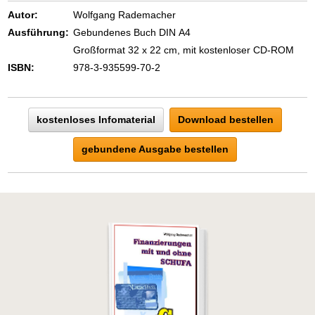
eins ist todsicher:
Autor:
Wolfgang Rademacher
Zeigen Sie mit der Maus hierhin, um
Ausführung:
Gebundenes Buch DIN A4
den Text vollständig anzuzeigen …
Großformat 32 x 22 cm, mit kostenloser CD-ROM
ISBN:
978-3-935599-70-2
kostenloses Infomaterial
Download bestellen
gebundene Ausgabe bestellen