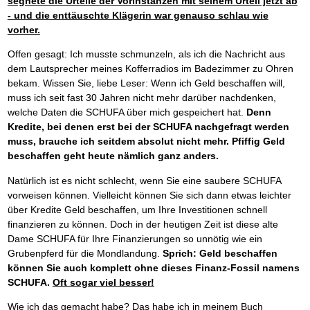
segnete die Urteile der Vorinstanzen mit seinem Urteil jetzt ab
Das richtige Post-Know-How
NEUERSCHEINUNG
Ihren Zeitgewinn maximieren
- und die enttäuschte Klägerin war genauso schlau wie
GbR-Vertrag mit beschränkter Haftung
vorher.
BRANDNEU
GbR als Einzelperson gründen
Offen gesagt: Ich musste schmunzeln, als ich die Nachricht aus
dem Lautsprecher meines Kofferradios im Badezimmer zu Ohren
bekam. Wissen Sie, liebe Leser: Wenn ich Geld beschaffen will,
muss ich seit fast 30 Jahren nicht mehr darüber nachdenken,
welche Daten die SCHUFA über mich gespeichert hat.
Denn
Kredite, bei denen erst bei der SCHUFA nachgefragt werden
muss, brauche ich seitdem absolut nicht mehr. Pfiffig Geld
beschaffen geht heute nämlich ganz anders.
Natürlich ist es nicht schlecht, wenn Sie eine saubere SCHUFA
vorweisen können. Vielleicht können Sie sich dann etwas leichter
über Kredite Geld beschaffen, um Ihre Investitionen schnell
finanzieren zu können. Doch in der heutigen Zeit ist diese alte
Dame SCHUFA für Ihre Finanzierungen so unnötig wie ein
Grubenpferd für die Mondlandung.
Sprich: Geld beschaffen
können Sie auch komplett ohne dieses Finanz-Fossil namens
SCHUFA.
Oft sogar viel besser!
Wie ich das gemacht habe? Das habe ich in meinem Buch