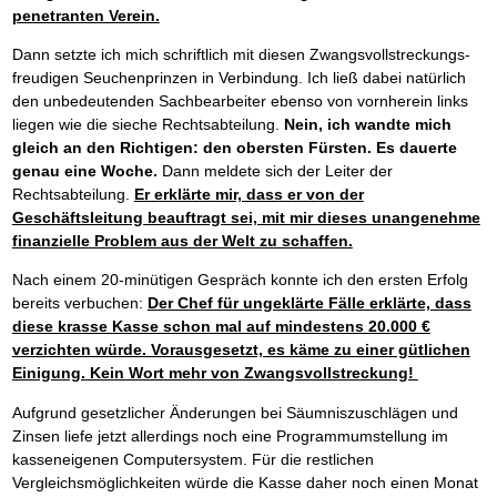
penetranten Verein.
Dann setzte ich mich schriftlich mit diesen Zwangsvollstreckungs-
freudigen Seuchenprinzen in Verbindung. Ich ließ dabei natürlich
den unbedeutenden Sachbearbeiter ebenso von vornherein links
liegen wie die sieche Rechtsabteilung.
Nein, ich wandte mich
gleich an den Richtigen: den obersten Fürsten. Es dauerte
genau eine Woche.
Dann meldete sich der Leiter der
Rechtsabteilung.
Er erklärte mir, dass er von der
Geschäftsleitung beauftragt sei, mit mir dieses unangenehme
finanzielle Problem aus der Welt zu schaffen.
Nach einem 20-minütigen Gespräch konnte ich den ersten Erfolg
bereits verbuchen:
Der Chef für ungeklärte Fälle erklärte, dass
diese krasse Kasse schon mal auf mindestens 20.000 €
verzichten würde. Vorausgesetzt, es käme zu einer gütlichen
Einigung. Kein Wort mehr von Zwangsvollstreckung!
Aufgrund gesetzlicher Änderungen bei Säumniszuschlägen und
Zinsen liefe jetzt allerdings noch eine Programmumstellung im
kasseneigenen Computersystem. Für die restlichen
Vergleichsmöglichkeiten würde die Kasse daher noch einen Monat