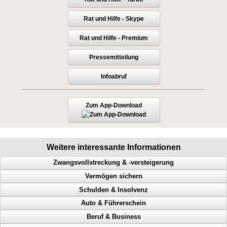
Rat und Hilfe - Skype
Rat und Hilfe - Premium
Pressemitteilung
Infoabruf
Zum App-Download
Weitere interessante Informationen
Zwangsvollstreckung & -versteigerung
Vermögen sichern
Immobilie, Hilfe bei Zwangsversteigerung, Notfrist, Bank
Schulden & Insolvenz
Lohnpfändung, rasche Hilfe, Zeit gewinnen
Perfekte Vermögensicherung
Auto & Führerschein
Schuldner, Zeit gewinnen, Lohnpfändung, rasche Hilfe
So sichern Sie Ihr Vermögen richtig ab
Gläubiger, Lebensqualität, weniger Schulden, Privatinsolvenz
Beruf & Business
Kontopfändung, Lohnpfändung, eilige Hilfe, Zeit gewinnen
Wie sichere ich mein Vermögen ab
Mehr Lebensqualität, inkognito, Inkassounternehmen
Geschwindigkeitsübertretungen, Punkte, Radarfalle, Polizeikontrolle