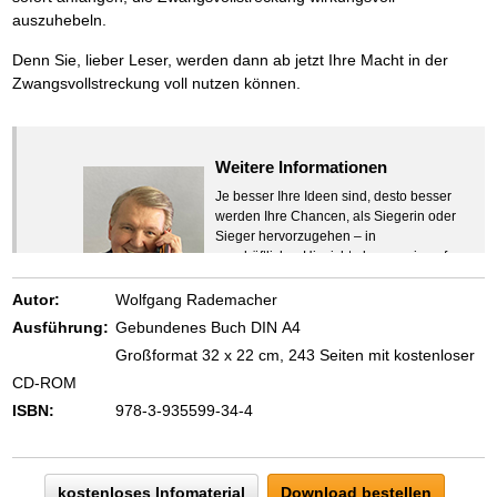
auszuhebeln.
Denn Sie, lieber Leser, werden dann ab jetzt Ihre Macht in der
Zwangsvollstreckung voll nutzen können.
Weitere Informationen
Je besser Ihre Ideen sind, desto besser
werden Ihre Chancen, als Siegerin oder
Sieger hervorzugehen – in
geschäftlicher Hinsicht ebenso wie auf
beruflichem oder privatem Gebiet. Denn
eins ist todsicher:
Autor:
Wolfgang Rademacher
Zeigen Sie mit der Maus hierhin, um
Ausführung:
Gebundenes Buch DIN A4
den Text vollständig anzuzeigen …
Großformat 32 x 22 cm, 243 Seiten mit kostenloser
CD-ROM
ISBN:
978-3-935599-34-4
kostenloses Infomaterial
Download bestellen