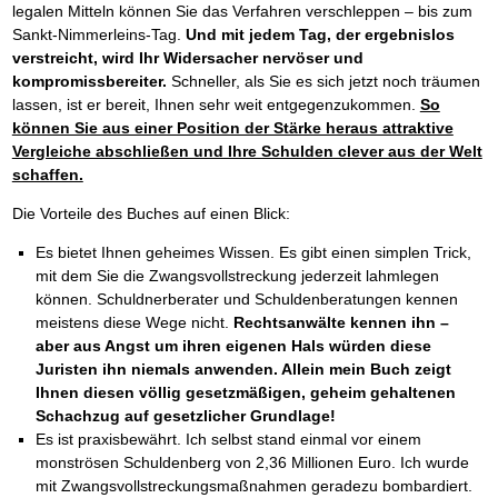
legalen Mitteln können Sie das Verfahren verschleppen – bis zum
Sankt-Nimmerleins-Tag.
Und mit jedem Tag, der ergebnislos
verstreicht, wird Ihr Widersacher nervöser und
kompromissbereiter.
Schneller, als Sie es sich jetzt noch träumen
lassen, ist er bereit, Ihnen sehr weit entgegenzukommen.
So
können Sie aus einer Position der Stärke heraus attraktive
Vergleiche abschließen und Ihre Schulden clever aus der Welt
schaffen.
Die Vorteile des Buches auf einen Blick:
Es bietet Ihnen geheimes Wissen. Es gibt einen simplen Trick,
mit dem Sie die Zwangsvollstreckung jederzeit lahmlegen
können. Schuldnerberater und Schuldenberatungen kennen
meistens diese Wege nicht.
Rechtsanwälte kennen ihn –
aber aus Angst um ihren eigenen Hals würden diese
Juristen ihn niemals anwenden. Allein mein Buch zeigt
Ihnen diesen völlig gesetzmäßigen, geheim gehaltenen
Schachzug auf gesetzlicher Grundlage!
Es ist praxisbewährt. Ich selbst stand einmal vor einem
monströsen Schuldenberg von 2,36 Millionen Euro. Ich wurde
mit Zwangsvollstreckungsmaßnahmen geradezu bombardiert.