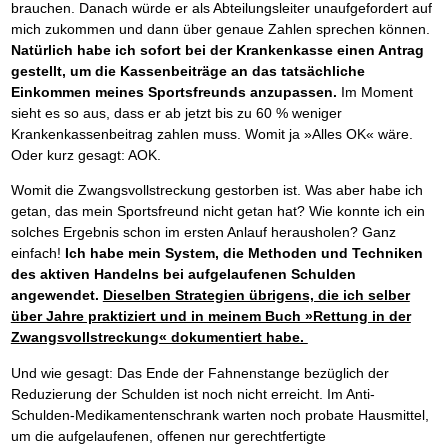
brauchen. Danach würde er als Abteilungsleiter unaufgefordert auf
mich zukommen und dann über genaue Zahlen sprechen können.
Natürlich habe ich sofort bei der Krankenkasse einen Antrag
gestellt, um die Kassenbeiträge an das tatsächliche
Einkommen meines Sportsfreunds anzupassen.
Im Moment
sieht es so aus, dass er ab jetzt bis zu 60 % weniger
Krankenkassenbeitrag zahlen muss. Womit ja »Alles OK« wäre.
Oder kurz gesagt: AOK.
Womit die Zwangsvollstreckung gestorben ist. Was aber habe ich
getan, das mein Sportsfreund nicht getan hat? Wie konnte ich ein
solches Ergebnis schon im ersten Anlauf herausholen? Ganz
einfach!
Ich habe mein System, die Methoden und Techniken
des aktiven Handelns bei aufgelaufenen Schulden
angewendet.
Dieselben Strategien übrigens, die ich selber
über Jahre praktiziert und in meinem Buch »Rettung in der
Zwangsvollstreckung« dokumentiert habe.
Und wie gesagt: Das Ende der Fahnenstange bezüglich der
Reduzierung der Schulden ist noch nicht erreicht. Im Anti-
Schulden-Medikamentenschrank warten noch probate Hausmittel,
um die aufgelaufenen, offenen nur gerechtfertigte