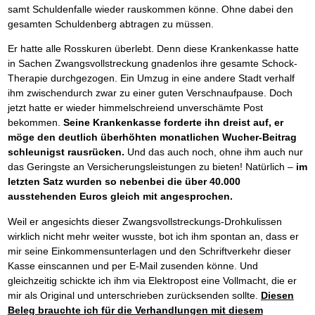
Schnell eine saubere SCHUFA
samt Schuldenfalle wieder rauskommen könne. Ohne dabei den
Das richtige Post-Know-How
NEUERSCHEINUNG
gesamten Schuldenberg abtragen zu müssen.
Ihren Zeitgewinn maximieren
GbR-Vertrag mit beschränkter Haftung
Er hatte alle Rosskuren überlebt. Denn diese Krankenkasse hatte
BRANDNEU
GbR als Einzelperson gründen
in Sachen Zwangsvollstreckung gnadenlos ihre gesamte Schock-
Therapie durchgezogen. Ein Umzug in eine andere Stadt verhalf
ihm zwischendurch zwar zu einer guten Verschnaufpause. Doch
jetzt hatte er wieder himmelschreiend unverschämte Post
bekommen.
Seine Krankenkasse forderte ihn dreist auf, er
möge den deutlich überhöhten monatlichen Wucher-Beitrag
schleunigst rausrücken.
Und das auch noch, ohne ihm auch nur
das Geringste an Versicherungsleistungen zu bieten! Natürlich –
im
letzten Satz wurden so nebenbei die über 40.000
ausstehenden Euros gleich mit angesprochen.
Weil er angesichts dieser Zwangsvollstreckungs-Drohkulissen
wirklich nicht mehr weiter wusste, bot ich ihm spontan an, dass er
mir seine Einkommensunterlagen und den Schriftverkehr dieser
Kasse einscannen und per E-Mail zusenden könne. Und
gleichzeitig schickte ich ihm via Elektropost eine Vollmacht, die er
mir als Original und unterschrieben zurücksenden sollte.
Diesen
Beleg brauchte ich für die Verhandlungen mit diesem