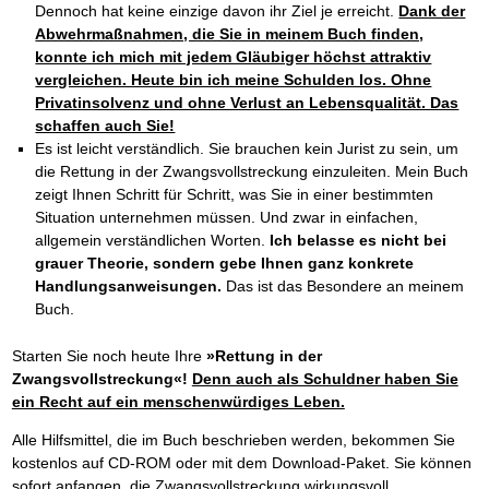
Dennoch hat keine einzige davon ihr Ziel je erreicht.
Dank der
Abwehrmaßnahmen, die Sie in meinem Buch finden,
konnte ich mich mit jedem Gläubiger höchst attraktiv
vergleichen. Heute bin ich meine Schulden los. Ohne
Privatinsolvenz und ohne Verlust an Lebensqualität. Das
schaffen auch Sie!
Es ist leicht verständlich. Sie brauchen kein Jurist zu sein, um
die Rettung in der Zwangsvollstreckung einzuleiten. Mein Buch
zeigt Ihnen Schritt für Schritt, was Sie in einer bestimmten
Situation unternehmen müssen. Und zwar in einfachen,
allgemein verständlichen Worten.
Ich belasse es nicht bei
grauer Theorie, sondern gebe Ihnen ganz konkrete
Handlungsanweisungen.
Das ist das Besondere an meinem
Buch.
Starten Sie noch heute Ihre
»Rettung in der
Zwangsvollstreckung«!
Denn auch als Schuldner haben Sie
ein Recht auf ein menschenwürdiges Leben.
Alle Hilfsmittel, die im Buch beschrieben werden, bekommen Sie
kostenlos auf CD-ROM oder mit dem Download-Paket. Sie können
sofort anfangen, die Zwangsvollstreckung wirkungsvoll