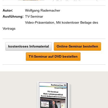
geschäftlicher Hinsicht ebenso wie auf
beruflichem oder privatem Gebiet. Denn
eins ist todsicher:
Autor:
Wolfgang Rademacher
Zeigen Sie mit der Maus hierhin, um
Ausführung:
TV-Seminar
den Text vollständig anzuzeigen …
Video-Präsentation, Mit kostenloser Beilage des
Vortrags
kostenloses Infomaterial
Online-Seminar bestellen
TV-Seminar auf DVD bestellen