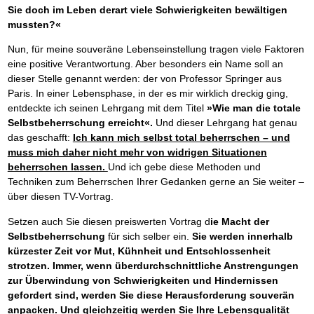
Das richtige Post-Know-How
NEUERSCHEINUNG
Sie doch im Leben derart viele Schwierigkeiten bewältigen
Ihren Zeitgewinn maximieren
mussten?«
GbR-Vertrag mit beschränkter Haftung
BRANDNEU
GbR als Einzelperson gründen
Nun, für meine souveräne Lebenseinstellung tragen viele Faktoren
eine positive Verantwortung. Aber besonders ein Name soll an
dieser Stelle genannt werden: der von Professor Springer aus
Paris. In einer Lebensphase, in der es mir wirklich dreckig ging,
entdeckte ich seinen Lehrgang mit dem Titel
»Wie man die totale
Selbstbeherrschung erreicht«.
Und dieser Lehrgang hat genau
das geschafft:
Ich kann mich selbst total beherrschen – und
muss mich daher nicht mehr von widrigen Situationen
beherrschen lassen.
Und ich gebe diese Methoden und
Techniken zum Beherrschen Ihrer Gedanken gerne an Sie weiter –
über diesen TV-Vortrag.
Setzen auch Sie diesen preiswerten Vortrag d
ie Macht der
Selbstbeherrschung
für sich selber ein.
Sie werden innerhalb
kürzester Zeit vor Mut, Kühnheit und Entschlossenheit
strotzen. Immer, wenn überdurchschnittliche Anstrengungen
zur Überwindung von Schwierigkeiten und Hindernissen
gefordert sind, werden Sie diese Herausforderung souverän
anpacken. Und gleichzeitig werden Sie Ihre Lebensqualität