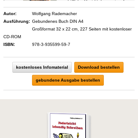
geschäftlicher Hinsicht ebenso wie auf
beruflichem oder privatem Gebiet. Denn
eins ist todsicher:
Autor:
Wolfgang Rademacher
Zeigen Sie mit der Maus hierhin, um
Ausführung:
Gebundenes Buch DIN A4
den Text vollständig anzuzeigen …
Großformat 32 x 22 cm, 227 Seiten mit kostenloser
CD-ROM
ISBN:
978-3-935599-59-7
kostenloses Infomaterial
Download bestellen
gebundene Ausgabe bestellen