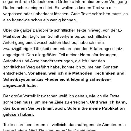
sogar in ihrem Outlook einen Ordner »Informationen von Wolfgang
Rademacher« eingerichtet. Sie wollen ja keinen Text von mir
verpassen oder unbedacht löschen. Gute Texte schreiben muss ich
also irgendwie schon ein wenig können …
Über die ganze Bandbreite schriftlicher Texte hinweg, von der E-
Mail über den täglichen Schriftverkehr bis zur schriftlichen
Anfertigung eines waschechten Buches, habe ich mir in
zwanzigjähriger Tätigkeit den entsprechenden Erfahrungsschatz
angeeignet. Den allergrößten Teil meiner Herausforderungen,
Aufgaben und Auseinandersetzungen, die ich über den
schriftlichen Weg geführt habe, konnte ich zu meinen Gunsten
entscheiden.
Vor allem, weil ich die Methoden, Techniken und
Schreibsysteme aus »Federleicht lebendig schreiben«
angewandt habe.
Der große Vorteil: Inzwischen weiß ich genau, wie ich die Texte
schreiben muss, um meine Ziele zu erreichen.
Und was ich kann,
das können Sie bestimmt auch. Sofern Sie meine Publikation
gelesen haben.
Texte schreiben lernen ist vielleicht das aufregendste Abenteuer in
Ihrem Leben. Weil Sie eine „neue Welt“ entdecken …