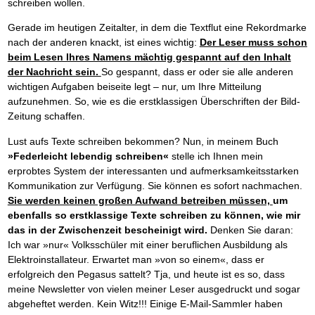
schreiben wollen.
Gerade im heutigen Zeitalter, in dem die Textflut eine Rekordmarke
nach der anderen knackt, ist eines wichtig:
Der Leser muss schon
beim Lesen Ihres Namens mächtig gespannt auf den Inhalt
der Nachricht sein.
So gespannt, dass er oder sie alle anderen
wichtigen Aufgaben beiseite legt – nur, um Ihre Mitteilung
aufzunehmen. So, wie es die erstklassigen Überschriften der Bild-
Zeitung schaffen.
Lust aufs Texte schreiben bekommen? Nun, in meinem Buch
»Federleicht lebendig schreiben«
stelle ich Ihnen mein
erprobtes System der interessanten und aufmerksamkeitsstarken
Kommunikation zur Verfügung. Sie können es sofort nachmachen.
Sie werden keinen großen Aufwand betreiben müssen,
um
ebenfalls so erstklassige Texte schreiben zu können, wie mir
das in der Zwischenzeit bescheinigt wird.
Denken Sie daran:
Ich war »nur« Volksschüler mit einer beruflichen Ausbildung als
Elektroinstallateur. Erwartet man »von so einem«, dass er
erfolgreich den Pegasus sattelt? Tja, und heute ist es so, dass
meine Newsletter von vielen meiner Leser ausgedruckt und sogar
abgeheftet werden. Kein Witz!!! Einige E-Mail-Sammler haben