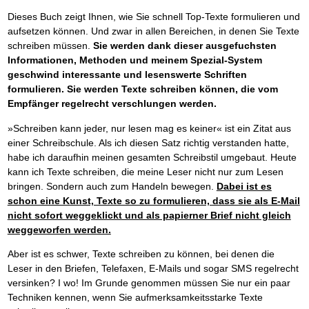
Das richtige Post-Know-How
NEUERSCHEINUNG
Ihren Zeitgewinn maximieren
Dieses Buch zeigt Ihnen, wie Sie schnell Top-Texte formulieren und
GbR-Vertrag mit beschränkter Haftung
BRANDNEU
aufsetzen können. Und zwar in allen Bereichen, in denen Sie Texte
GbR als Einzelperson gründen
schreiben müssen.
Sie werden dank dieser ausgefuchsten
Informationen, Methoden und meinem Spezial-System
geschwind interessante und lesenswerte Schriften
formulieren. Sie werden Texte schreiben können, die vom
Empfänger regelrecht verschlungen werden.
»Schreiben kann jeder, nur lesen mag es keiner« ist ein Zitat aus
einer Schreibschule. Als ich diesen Satz richtig verstanden hatte,
habe ich daraufhin meinen gesamten Schreibstil umgebaut. Heute
kann ich Texte schreiben, die meine Leser nicht nur zum Lesen
bringen. Sondern auch zum Handeln bewegen.
Dabei ist es
schon eine Kunst, Texte so zu formulieren, dass sie als E-Mail
nicht sofort weggeklickt und als papierner Brief nicht gleich
weggeworfen werden.
Aber ist es schwer, Texte schreiben zu können, bei denen die
Leser in den Briefen, Telefaxen, E-Mails und sogar SMS regelrecht
versinken? I wo! Im Grunde genommen müssen Sie nur ein paar
Techniken kennen, wenn Sie aufmerksamkeitsstarke Texte