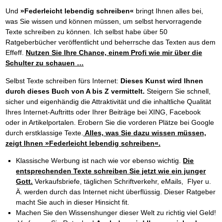
Und
»Federleicht lebendig schreiben«
bringt Ihnen alles bei,
was Sie wissen und können müssen, um selbst hervorragende
Texte schreiben zu können. Ich selbst habe über 50
Ratgeberbücher veröffentlicht und beherrsche das Texten aus dem
Effeff.
Nutzen Sie Ihre Chance, einem Profi wie mir über die
Schulter zu schauen …
Selbst Texte schreiben fürs Internet:
Dieses Kunst wird Ihnen
durch dieses Buch von A bis Z vermittelt.
Steigern Sie schnell,
sicher und eigenhändig die Attraktivität und die inhaltliche Qualität
Ihres Internet-Auftritts oder Ihrer Beiträge bei XING, Facebook
oder in Artikelportalen. Erobern Sie die vorderen Plätze bei Google
durch erstklassige Texte.
Alles, was Sie dazu wissen müssen,
zeigt Ihnen »Federleicht lebendig schreiben«.
Klassische Werbung ist nach wie vor ebenso wichtig.
Die
entsprechenden Texte schreiben Sie jetzt wie ein junger
Gott.
Verkaufsbriefe, täglichen Schriftverkehr, eMails, Flyer u.
Ä. werden durch das Internet nicht überflüssig. Dieser Ratgeber
macht Sie auch in dieser Hinsicht fit.
Machen Sie den Wissenshunger dieser Welt zu richtig viel Geld!