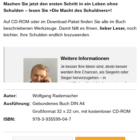
Machen Sie jetzt den ersten Schritt in ein Leben ohne
Schulden – lesen Sie »Die Macht des Schuldners«!
Auf CD-ROM oder im Download-Paket finden Sie alle im Buch
beschriebenen Werkzeuge. Damit fällt es Ihnen,
lieber Leser,
noch
leichter, Ihre Schulden endlich loszuwerden.
Weitere Informationen
Je besser Ihre Ideen sind, desto besser
werden Ihre Chancen, als Siegerin oder
Sieger hervorzugehen – in
geschäftlicher Hinsicht ebenso wie auf
beruflichem oder privatem Gebiet. Denn
eins ist todsicher:
Autor:
Wolfgang Rademacher
Zeigen Sie mit der Maus hierhin, um
Ausführung:
Gebundenes Buch DIN A4
den Text vollständig anzuzeigen …
Großformat 32 x 22 cm, mit kostenloser CD-ROM
ISBN:
978-3-935599-04-7