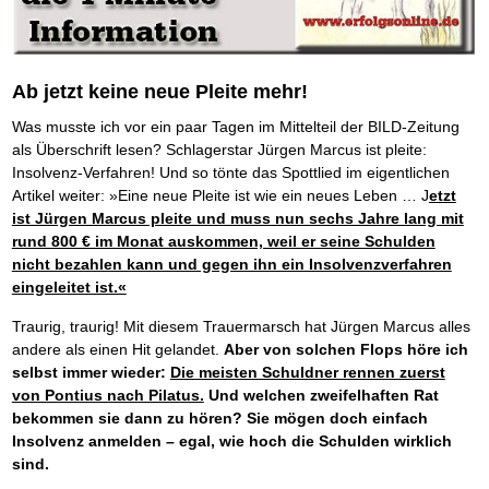
Die Kräfte des Erfolgs
BRANDNEU
Frei Fahrt ohne Punkte
Der Finanzmanager
Suchmaschinenoptimierung mit der Top10-Checkliste
Schnell und kompakt
NEU
Nützliche Problemlösungen
Für ein erfolgreiches Leben
Kaufe doch Deine Schulden
Behalten Sie den Überblick
BRANDNEU
Platzieren Sie sich bei Google ganz oben
Schach der SCHUFA
FRISCH EINGETROFFEN
Vermögenssicherung durch GbR-Vertrag
Mental Force
NEU
Die geniale Lösung zum schnellen Schuldenabbau
Schnell eine saubere SCHUFA
Schutzwall für Hab und Gut
Entfalten Sie Ihre geistigen Kräfte
Die Macht des Schuldners
TIPP
Das richtige Post-Know-How
NEUERSCHEINUNG
GbR-Vertrag mit beschränkter Haftung
Mental Force - Hörbuch
BESTSELLER
Ab jetzt keine neue Pleite mehr!
Der Weg zur finanziellen Freiheit
Ihren Zeitgewinn maximieren
GbR als Einzelperson gründen
Geistigen Kräfte, die unter die Haut gehen
Federleicht lebendig schreiben
SCHREIB-TIPP
GbR-Vertrag mit beschränkter Haftung
Was musste ich vor ein paar Tagen im Mittelteil der BILD-Zeitung
BRANDNEU
Sich rechtlich einrichten
Nutze Deine geistigen Waffen
BRANDNEU
Ohne Probleme clever Texten und Schreiben
GbR als Einzelperson gründen
Schützen Sie sich
als Überschrift lesen? Schlagerstar Jürgen Marcus ist pleite:
Das Kapital Ihrer geistigen Möglichkeiten
Die Macht des Telefax
NEU
Insolvenz-Verfahren! Und so tönte das Spottlied im eigentlichen
Stiftung gründen und profitabel vermarkten
Schlüssel des Erfolgs
BRANDNEU
Zeit & Kommunikationsgewinn
Gründen Sie Ihre Stiftung
Methoden der Lebenstechnik
Artikel weiter: »Eine neue Pleite ist wie ein neues Leben … J
etzt
Mittel gegen Titel
EMPFEHLUNG
Hilf Dir selbst, hilft Dir Gott
ist Jürgen Marcus pleite und muss nun sechs Jahre lang mit
TIPP
Sichern Sie Einkommen und Vermögenswerte 100%-tig ab
Immer den Geist zum TUN begeistern
rund 800 € im Monat auskommen, weil er seine Schulden
Bekannt wie ein bunter Hund im Internet
INTERNET-TIPP
Die Feuerkraft
TIPP
nicht bezahlen kann und gegen ihn ein Insolvenzverfahren
schnell im Internet bekannt werden und damit viel Geld verdienen
Holen Sie Erfolg in Ihr Leben
eingeleitet ist.«
Schreib Dich reich
SCHREIB VERTRIEBS TIPP
Mit System zum Erfolg
GEHEIMTIPP
Vom Gedanken zum Bestseller
Starten Sie endlich durch
Traurig, traurig! Mit diesem Trauermarsch hat Jürgen Marcus alles
andere als einen Hit gelandet.
Aber von solchen Flops höre ich
selbst immer wieder:
Die meisten Schuldner rennen zuerst
von Pontius nach Pilatus.
Und welchen zweifelhaften Rat
bekommen sie dann zu hören? Sie mögen doch einfach
Insolvenz anmelden – egal, wie hoch die Schulden wirklich
sind.