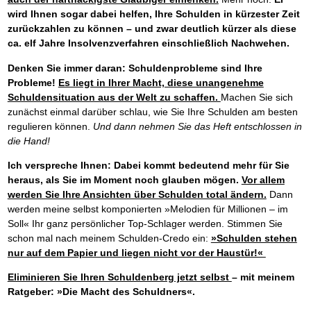
wird Ihnen sogar dabei helfen, Ihre Schulden in kürzester Zeit
zurückzahlen zu können – und zwar deutlich kürzer als diese
ca. elf Jahre Insolvenzverfahren einschließlich Nachwehen.
Denken Sie immer daran: Schuldenprobleme sind Ihre
Probleme!
Es liegt in Ihrer Macht, diese unangenehme
Schuldensituation aus der Welt zu schaffen.
Machen Sie sich
zunächst einmal darüber schlau, wie Sie Ihre Schulden am besten
regulieren können.
Und dann nehmen Sie das Heft entschlossen in
die Hand!
Ich verspreche Ihnen: Dabei kommt bedeutend mehr für Sie
heraus, als Sie im Moment noch glauben mögen.
Vor allem
werden Sie Ihre Ansichten über Schulden total ändern.
Dann
werden meine selbst komponierten »Melodien für Millionen – im
Soll« Ihr ganz persönlicher Top-Schlager werden. Stimmen Sie
schon mal nach meinem Schulden-Credo ein:
»Schulden stehen
nur auf dem Papier und liegen nicht vor der Haustür!«
Eliminieren Sie Ihren Schuldenberg jetzt selbst
– mit meinem
Ratgeber: »Die Macht des Schuldners«.