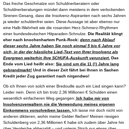
Das freche Geschmalze von Schuldnerberatern oder
Schuldnerberatungen mündet dann meistens in dem verlockenden
Sirenen-Gesang, dass die Insolvenz-Aspiranten nach sechs Jahren
ja wieder schuldenfrei seien. Diese Aussage ist aber ebenso nur
eine Halb-Wahrheit wie die rosaroten Herz-Schmerz-Rhythmen
einer bundesdeutschen Hitparaden-Schnulze.
Die Realität klingt
eher nach knochenhartem Punk-Rock:
denn nach Ablauf
dieser sechs Jahre haben Sie noch einmal 5 bis 6 Jahre vor
sich, in der der hässliche Lied-Text von Ihrer Insolvenz als
Evergreen weiterhin Ihre SCHUFA-Auskunft verunziert.
Das
Ende vom Lied heißt also:
Sie sind um die 11 (!) Jahre lang
gebrandmarkt!
Und in dieser Zeit fährt bei Ihnen in Sachen
Kredit jeder Zug garantiert nach nirgendwo!
Ob ich Ihnen von solch einer Bredouille auch ein Lied singen kann?
Leider nein. Denn ich bin trotz 2,36 Millionen € Schulden einen
wesentlich einfacheren Weg gegangen:
Ich habe mir von
Insolvenzverwaltern nie die Verwendung meines eigenen
Einkommens vorschreiben lassen.
Ich lasse mir doch nicht von
anderen diktieren, wohin meine Gelder fließen! Meinen riesigen
Schuldenberg von 2,36 Millionen € habe ich zudem über Jahre hin
über Vergleiche abbezahlt – und unterm Strich nur etwas über