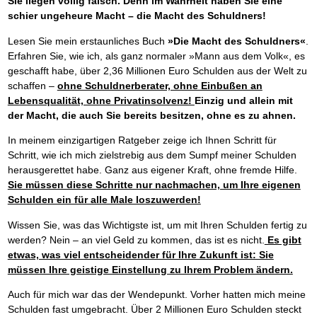
Sie liegen völlig falsch. Denn im Wahrheit haben Sie eine
schier ungeheure Macht – die Macht des Schuldners!
Lesen Sie mein erstaunliches Buch
»Die Macht des Schuldners«
.
Erfahren Sie, wie ich, als ganz normaler »Mann aus dem Volk«, es
geschafft habe, über 2,36 Millionen Euro Schulden aus der Welt zu
schaffen –
ohne Schuldnerberater, ohne Einbußen an
Lebensqualität, ohne Privatinsolvenz!
Einzig und allein mit
der Macht, die auch Sie bereits besitzen, ohne es zu ahnen.
In meinem einzigartigen Ratgeber zeige ich Ihnen Schritt für
Schritt, wie ich mich zielstrebig aus dem Sumpf meiner Schulden
herausgerettet habe. Ganz aus eigener Kraft, ohne fremde Hilfe.
Sie müssen diese Schritte nur nachmachen, um Ihre eigenen
Schulden ein für alle Male loszuwerden!
Wissen Sie, was das Wichtigste ist, um mit Ihren Schulden fertig zu
werden? Nein – an viel Geld zu kommen, das ist es nicht.
Es gibt
etwas, was viel entscheidender für Ihre Zukunft ist: Sie
müssen Ihre geistige Einstellung zu Ihrem Problem ändern.
Auch für mich war das der Wendepunkt. Vorher hatten mich meine
Schulden fast umgebracht. Über 2 Millionen Euro Schulden steckt