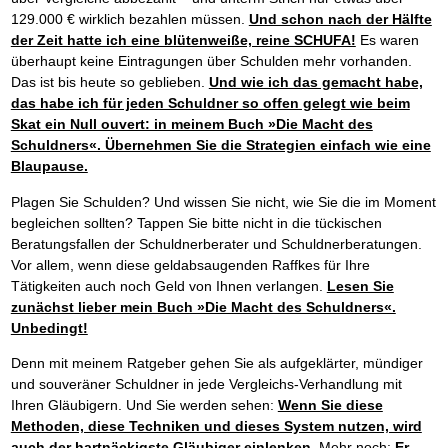
129.000 € wirklich bezahlen müssen.
Und schon nach der Hälfte
der Zeit hatte ich eine blütenweiße, reine SCHUFA!
Es waren
überhaupt keine Eintragungen über Schulden mehr vorhanden.
Das ist bis heute so geblieben.
Und wie ich das gemacht habe,
das habe ich für jeden Schuldner so offen gelegt wie beim
Skat ein Null ouvert: in meinem Buch »Die Macht des
Schuldners«. Übernehmen Sie die Strategien einfach wie eine
Blaupause.
Plagen Sie Schulden? Und wissen Sie nicht, wie Sie die im Moment
begleichen sollten? Tappen Sie bitte nicht in die tückischen
Beratungsfallen der Schuldnerberater und Schuldnerberatungen.
Vor allem, wenn diese geldabsaugenden Raffkes für Ihre
Tätigkeiten auch noch Geld von Ihnen verlangen.
Lesen Sie
zunächst lieber mein Buch »Die Macht des Schuldners«.
Unbedingt!
Denn mit meinem Ratgeber gehen Sie als aufgeklärter, mündiger
und souveräner Schuldner in jede Vergleichs-Verhandlung mit
Ihren Gläubigern. Und Sie werden sehen:
Wenn Sie diese
Methoden, diese Techniken und dieses System nutzen, wird
auch der hartnäckigste Gläubiger einlenken.
Mehr noch:
Er