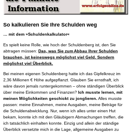
Die Kräfte des Erfolgs
BRANDNEU
Frei Fahrt ohne Punkte
Der Finanzmanager
Suchmaschinenoptimierung mit der Top10-Checkliste
Schnell und kompakt
NEU
Nützliche Problemlösungen
Für ein erfolgreiches Leben
Kaufe doch Deine Schulden
Behalten Sie den Überblick
BRANDNEU
Platzieren Sie sich bei Google ganz oben
Schach der SCHUFA
FRISCH EINGETROFFEN
Vermögenssicherung durch GbR-Vertrag
Mental Force
NEU
Die geniale Lösung zum schnellen Schuldenabbau
Schnell eine saubere SCHUFA
Schutzwall für Hab und Gut
Entfalten Sie Ihre geistigen Kräfte
Die Macht des Schuldners
TIPP
Das richtige Post-Know-How
NEUERSCHEINUNG
GbR-Vertrag mit beschränkter Haftung
Mental Force - Hörbuch
BESTSELLER
So kalkulieren Sie Ihre Schulden weg
Der Weg zur finanziellen Freiheit
Ihren Zeitgewinn maximieren
GbR als Einzelperson gründen
Geistigen Kräfte, die unter die Haut gehen
Federleicht lebendig schreiben
SCHREIB-TIPP
GbR-Vertrag mit beschränkter Haftung
… mit dem »Schuldenkalkulator«
BRANDNEU
Sich rechtlich einrichten
Nutze Deine geistigen Waffen
BRANDNEU
Ohne Probleme clever Texten und Schreiben
GbR als Einzelperson gründen
Schützen Sie sich
Das Kapital Ihrer geistigen Möglichkeiten
Die Macht des Telefax
NEU
Es spielt keine Rolle, wie hoch der Schuldenberg ist, den Sie
Stiftung gründen und profitabel vermarkten
Schlüssel des Erfolgs
BRANDNEU
Zeit & Kommunikationsgewinn
abtragen müssen:
Das, was Sie zum Abbau Ihrer Schulden
Gründen Sie Ihre Stiftung
Methoden der Lebenstechnik
Mittel gegen Titel
EMPFEHLUNG
brauchen, ist keineswegs möglichst viel Geld. Sondern
Hilf Dir selbst, hilft Dir Gott
TIPP
Sichern Sie Einkommen und Vermögenswerte 100%-tig ab
möglichst viel Überblick.
Immer den Geist zum TUN begeistern
Bekannt wie ein bunter Hund im Internet
INTERNET-TIPP
Die Feuerkraft
TIPP
schnell im Internet bekannt werden und damit viel Geld verdienen
Bei meinen eigenen Schuldenberg hatte ich das Gipfelkreuz im
Holen Sie Erfolg in Ihr Leben
Schreib Dich reich
SCHREIB VERTRIEBS TIPP
2,36 Millionen € Höhe aufgepflanzt. Glauben Sie ernsthaft, ich
Mit System zum Erfolg
GEHEIMTIPP
Vom Gedanken zum Bestseller
wäre davon jemals runtergekommen – ohne ständigen Überblick
Starten Sie endlich durch
über meine Einkommen und Finanzen?
Ich musste lernen, mit
meinen Möglichkeiten geschickt zu jonglieren.
Alles musste
passen: meine Einnahmen, meine Ausgaben, meine Beträge für
die Schuldenabwicklung. Nur, wenn ich alles unter einen Hut
bekam, konnte ich mit den Gläubigern Abmachungen treffen, die
ich tatsächlich einhalten konnte. Einzig und allein der ständige
Überblick versetzte mich in die Lage, allgemeine Ausgaben zu