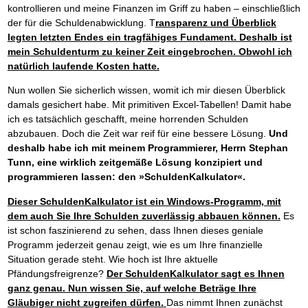
kontrollieren und meine Finanzen im Griff zu haben – einschließlich
der für die Schuldenabwicklung. T
ransparenz und Überblick
legten letzten Endes ein tragfähiges Fundament. Deshalb ist
mein Schuldenturm zu keiner Zeit eingebrochen. Obwohl ich
natürlich laufende Kosten hatte.
Nun wollen Sie sicherlich wissen, womit ich mir diesen Überblick
damals gesichert habe. Mit primitiven Excel-Tabellen! Damit habe
ich es tatsächlich geschafft, meine horrenden Schulden
abzubauen. Doch die Zeit war reif für eine bessere Lösung.
Und
deshalb habe ich mit meinem Programmierer, Herrn Stephan
Tunn, eine wirklich zeitgemäße Lösung konzipiert und
programmieren lassen: den »SchuldenKalkulator«.
Dieser SchuldenKalkulator ist ein Windows-Programm, mit
dem auch Sie Ihre Schulden zuverlässig abbauen können.
Es
ist schon faszinierend zu sehen, dass Ihnen dieses geniale
Programm jederzeit genau zeigt, wie es um Ihre finanzielle
Situation gerade steht. Wie hoch ist Ihre aktuelle
Pfändungsfreigrenze?
Der SchuldenKalkulator sagt es Ihnen
ganz genau. Nun wissen Sie, auf welche Beträge Ihre
Gläubiger nicht zugreifen dürfen.
Das nimmt Ihnen zunächst