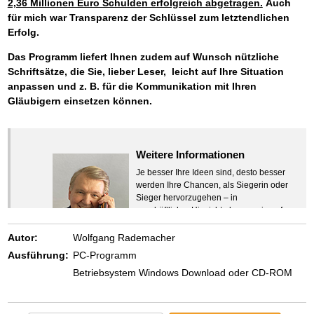
2,36 Millionen Euro Schulden erfolgreich abgetragen.
Auch
für mich war Transparenz der Schlüssel zum letztendlichen
Erfolg.
Das Programm liefert Ihnen zudem auf Wunsch nützliche
Schriftsätze, die Sie, lieber Leser, leicht auf Ihre Situation
anpassen und z. B. für die Kommunikation mit Ihren
Gläubigern einsetzen können.
Weitere Informationen
Je besser Ihre Ideen sind, desto besser
werden Ihre Chancen, als Siegerin oder
Sieger hervorzugehen – in
geschäftlicher Hinsicht ebenso wie auf
beruflichem oder privatem Gebiet. Denn
eins ist todsicher:
Autor:
Wolfgang Rademacher
Zeigen Sie mit der Maus hierhin, um
Ausführung:
PC-Programm
den Text vollständig anzuzeigen …
Betriebsystem Windows Download oder CD-ROM