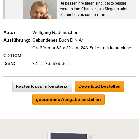
Je besser Ihre Ideen sind, desto besser
werden Ihre Chancen, als Siegerin oder
Sieger hervorzugehen – in
geschäftlicher Hinsicht ebenso wie auf
beruflichem oder privatem Gebiet. Denn
eins ist todsicher:
Autor:
Wolfgang Rademacher
Zeigen Sie mit der Maus hierhin, um
Ausführung:
Gebundenes Buch DIN A4
den Text vollständig anzuzeigen …
Großformat 32 x 22 cm, 243 Seiten mit kostenloser
CD-ROM
ISBN:
978-3-935599-36-8
kostenloses Infomaterial
Download bestellen
gebundene Ausgabe bestellen