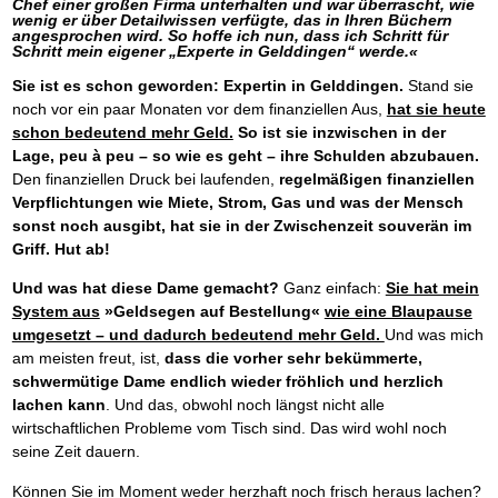
Chef einer großen Firma unterhalten und war überrascht, wie
wenig er über Detailwissen verfügte, das in Ihren Büchern
angesprochen wird. So hoffe ich nun, dass ich Schritt für
Schritt mein eigener „Experte in Gelddingen“ werde.«
Sie ist es schon geworden: Expertin in Gelddingen.
Stand sie
noch vor ein paar Monaten vor dem finanziellen Aus,
hat sie heute
schon bedeutend mehr Geld.
So ist sie inzwischen in der
Lage, peu à peu – so wie es geht – ihre Schulden abzubauen.
Den finanziellen Druck bei laufenden,
regelmäßigen finanziellen
Verpflichtungen wie Miete, Strom, Gas und was der Mensch
sonst noch ausgibt, hat sie in der Zwischenzeit souverän im
Griff. Hut ab!
Und was hat diese Dame gemacht?
Ganz einfach:
Sie hat mein
System aus
»Geldsegen auf Bestellung«
wie eine Blaupause
umgesetzt – und dadurch bedeutend mehr Geld.
Und was mich
am meisten freut, ist,
dass die vorher sehr bekümmerte,
schwermütige Dame endlich wieder fröhlich und herzlich
lachen kann
. Und das, obwohl noch längst nicht alle
wirtschaftlichen Probleme vom Tisch sind. Das wird wohl noch
seine Zeit dauern.
Können Sie im Moment weder herzhaft noch frisch heraus lachen?