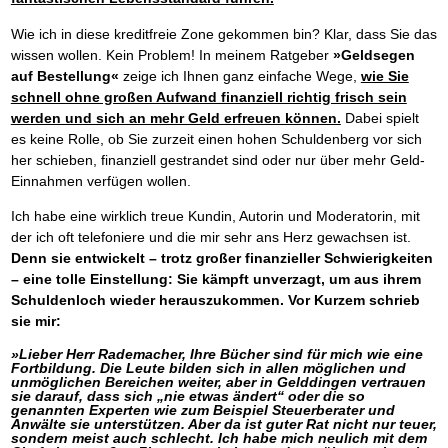
Wie ich in diese kreditfreie Zone gekommen bin? Klar, dass Sie das
wissen wollen. Kein Problem! In meinem Ratgeber
»Geldsegen
auf Bestellung«
zeige ich Ihnen ganz einfache Wege,
wie Sie
schnell ohne großen Aufwand finanziell richtig frisch sein
werden und sich an mehr Geld erfreuen können.
Dabei spielt
es keine Rolle, ob Sie zurzeit einen hohen Schuldenberg vor sich
her schieben, finanziell gestrandet sind oder nur über mehr Geld-
Einnahmen verfügen wollen.
Ich habe eine wirklich treue Kundin, Autorin und Moderatorin, mit
der ich oft telefoniere und die mir sehr ans Herz gewachsen ist.
Denn sie entwickelt – trotz großer finanzieller Schwierigkeiten
– eine tolle Einstellung: Sie kämpft unverzagt, um aus ihrem
Schuldenloch wieder herauszukommen. Vor Kurzem schrieb
sie mir:
»Lieber Herr Rademacher, Ihre Bücher sind für mich wie eine
Fortbildung. Die Leute bilden sich in allen möglichen und
unmöglichen Bereichen weiter, aber in Gelddingen vertrauen
sie darauf, dass sich „nie etwas ändert“ oder die so
genannten Experten wie zum Beispiel Steuerberater und
Anwälte sie unterstützen. Aber da ist guter Rat nicht nur teuer,
sondern meist auch schlecht. Ich habe mich neulich mit dem