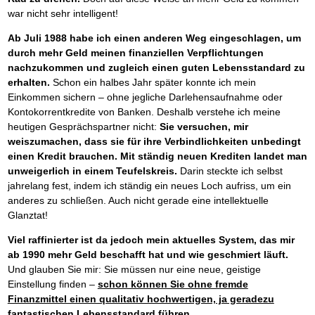
Das richtige Post-Know-How
NEUERSCHEINUNG
war nicht sehr intelligent!
Ihren Zeitgewinn maximieren
GbR-Vertrag mit beschränkter Haftung
BRANDNEU
Ab Juli 1988 habe ich einen anderen Weg eingeschlagen, um
GbR als Einzelperson gründen
durch mehr Geld meinen finanziellen Verpflichtungen
nachzukommen und zugleich einen guten Lebensstandard zu
erhalten.
Schon ein halbes Jahr später konnte ich mein
Einkommen sichern – ohne jegliche Darlehensaufnahme oder
Kontokorrentkredite von Banken. Deshalb verstehe ich meine
heutigen Gesprächspartner nicht:
Sie versuchen, mir
weiszumachen, dass sie für ihre Verbindlichkeiten unbedingt
einen Kredit brauchen. Mit ständig neuen Krediten landet man
unweigerlich in einem Teufelskreis.
Darin steckte ich selbst
jahrelang fest, indem ich ständig ein neues Loch aufriss, um ein
anderes zu schließen. Auch nicht gerade eine intellektuelle
Glanztat!
Viel raffinierter ist da jedoch mein aktuelles System, das mir
ab 1990 mehr Geld beschafft hat und wie geschmiert läuft.
Und glauben Sie mir: Sie müssen nur eine neue, geistige
Einstellung finden –
schon können Sie ohne fremde
Finanzmittel einen qualitativ hochwertigen, ja geradezu
fantastischen Lebensstandard führen.